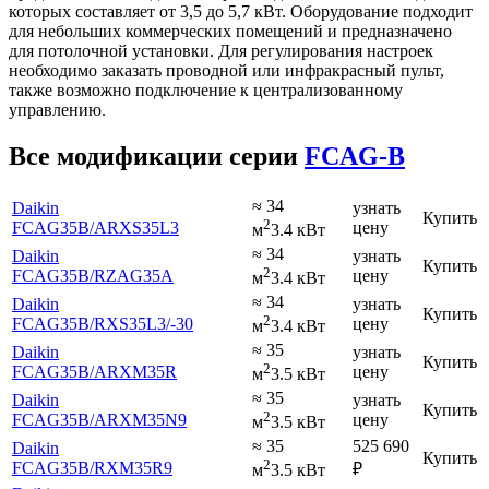
которых составляет от 3,5 до 5,7 кВт. Оборудование подходит
для небольших коммерческих помещений и предназначено
для потолочной установки. Для регулирования настроек
необходимо заказать проводной или инфракрасный пульт,
также возможно подключение к централизованному
управлению.
Все модификации серии
FCAG-B
≈ 34
Daikin
узнать
Купить
2
FCAG35B
/ARXS35L3
цену
м
3.4 кВт
≈ 34
Daikin
узнать
Купить
2
FCAG35B
/RZAG35A
цену
м
3.4 кВт
≈ 34
Daikin
узнать
Купить
2
FCAG35B
/RXS35L3
/-30
цену
м
3.4 кВт
≈ 35
Daikin
узнать
Купить
2
FCAG35B
/ARXM35R
цену
м
3.5 кВт
≈ 35
Daikin
узнать
Купить
2
FCAG35B
/ARXM35N9
цену
м
3.5 кВт
≈ 35
525 690
Daikin
Купить
2
FCAG35B
/RXM35R9
₽
м
3.5 кВт