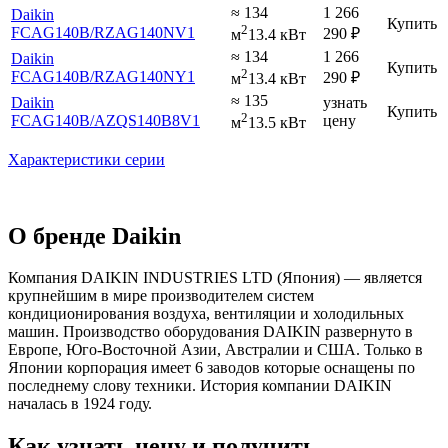
≈ 134
1 266
Daikin
Купить
2
FCAG140B
/RZAG140NV1
290
₽
м
13.4 кВт
≈ 134
1 266
Daikin
Купить
2
FCAG140B
/RZAG140NY1
290
₽
м
13.4 кВт
≈ 135
Daikin
узнать
Купить
2
FCAG140B
/AZQS140B8V1
цену
м
13.5 кВт
Характеристики серии
О бренде Daikin
Компания DAIKIN INDUSTRIES LTD (Япония) — является
крупнейшим в мире производителем систем
кондиционирования воздуха, вентиляции и холодильных
машин. Производство оборудования DAIKIN развернуто в
Европе, Юго-Восточной Азии, Австралии и США. Только в
Японии корпорация имеет 6 заводов которые оснащены по
последнему слову техники. История компании DAIKIN
началась в 1924 году.
Как узнать цену и получить