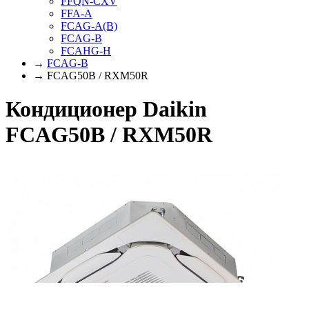
FFQN-CXV
FFA-A
FCAG-A(B)
FCAG-B
FCAHG-H
→
FCAG-B
→ FCAG50B / RXM50R
Кондиционер Daikin
FCAG50B / RXM50R