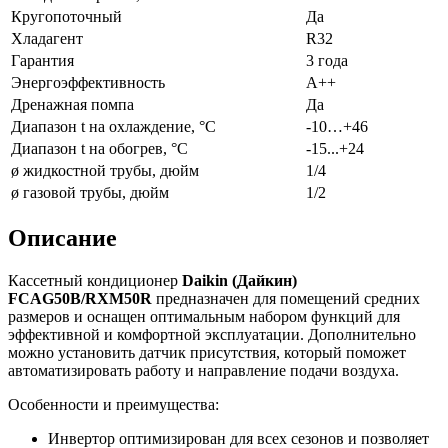
Кругопоточный
Да
Хладагент
R32
Гарантия
3 года
Энергоэффективность
A++
Дренажная помпа
Да
Диапазон t на охлаждение, °С
-10…+46
Диапазон t на обогрев, °С
-15...+24
ø жидкостной трубы, дюйм
1/4
ø газовой трубы, дюйм
1/2
Описание
Кассетный кондиционер
Daikin (Дайкин)
FCAG50B/RXM50R
предназначен для помещений средних
размеров и оснащен оптимальным набором функций для
эффективной и комфортной эксплуатации. Дополнительно
можно установить датчик присутствия, который поможет
автоматизировать работу и направление подачи воздуха.
Особенности и преимущества:
Инвертор оптимизирован для всех сезонов и позволяет