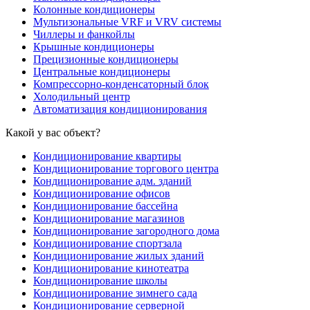
Колонные кондиционеры
Мультизональные VRF и VRV системы
Чиллеры и фанкойлы
Крышные кондиционеры
Прецизионные кондиционеры
Центральные кондиционеры
Компрессорно-конденсаторный блок
Холодильный центр
Автоматизация кондиционирования
Какой у вас объект?
Кондиционирование квартиры
Кондиционирование торгового центра
Кондиционирование адм. зданий
Кондиционирование офисов
Кондиционирование бассейна
Кондиционирование магазинов
Кондиционирование загородного дома
Кондиционирование спортзала
Кондиционирование жилых зданий
Кондиционирование кинотеатра
Кондиционирование школы
Кондиционирование зимнего сада
Кондиционирование серверной