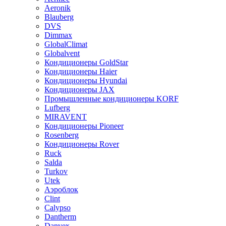
Aeronik
Blauberg
DVS
Dimmax
GlobalClimat
Globalvent
Кондиционеры GoldStar
Кондиционеры Haier
Кондиционеры Hyundai
Кондиционеры JAX
Промышленные кондиционеры KORF
Lufberg
MIRAVENT
Кондиционеры Pioneer
Rosenberg
Кондиционеры Rover
Ruck
Salda
Turkov
Utek
Аэроблок
Clint
Calypso
Dantherm
Danvex