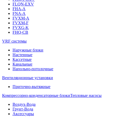
FLQN-EXV
FHA-A
FNA-A
FVXM-A
FVXM-F
FVXG-K
FHQ-CB
VRF системы
Наружные блоки
Настенные
Кассетные
Канальные
Напольно-потолочные
Вентиляционные установки
Приточно-вытяжные
Компрессорно-конденсаторные блоки
Тепловые насосы
Воздух-Вода
Грунт-Вода
Аксессуары