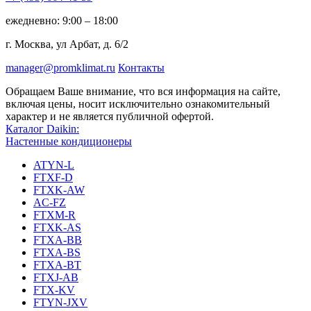
ежедневно: 9:00 – 18:00
г. Москва, ул Арбат, д. 6/2
manager@promklimat.ru
Контакты
Обращаем Ваше внимание, что вся информация на сайте,
включая цены, носит исключительно ознакомительный
характер и не является публичной офертой.
Каталог Daikin:
Настенные кондиционеры
ATYN-L
FTXF-D
FTXK-AW
AC-FZ
FTXM-R
FTXK-AS
FTXA-BB
FTXA-BS
FTXA-BT
FTXJ-AB
FTX-KV
FTYN-JXV