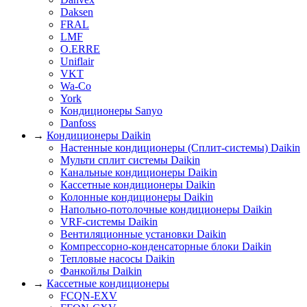
Daksen
FRAL
LMF
O.ERRE
Uniflair
VKT
Wa-Co
York
Кондиционеры Sanyo
Danfoss
→
Кондиционеры Daikin
Настенные кондиционеры (Сплит-системы) Daikin
Мульти сплит системы Daikin
Канальные кондиционеры Daikin
Кассетные кондиционеры Daikin
Колонные кондиционеры Daikin
Напольно-потолочные кондиционеры Daikin
VRF-системы Daikin
Вентиляционные установки Daikin
Компрессорно-конденсаторные блоки Daikin
Тепловые насосы Daikin
Фанкойлы Daikin
→
Кассетные кондиционеры
FCQN-EXV