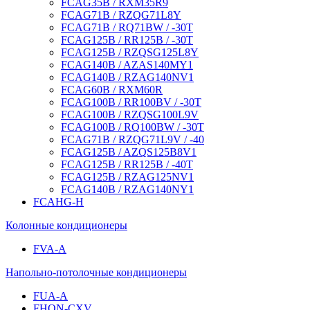
FCAG35B / RXM35R9
FCAG71B / RZQG71L8Y
FCAG71B / RQ71BW / -30T
FCAG125B / RR125B / -30T
FCAG125B / RZQSG125L8Y
FCAG140B / AZAS140MY1
FCAG140B / RZAG140NV1
FCAG60B / RXM60R
FCAG100B / RR100BV / -30T
FCAG100B / RZQSG100L9V
FCAG100B / RQ100BW / -30T
FCAG71B / RZQG71L9V / -40
FCAG125B / AZQS125B8V1
FCAG125B / RR125B / -40T
FCAG125B / RZAG125NV1
FCAG140B / RZAG140NY1
FCAHG-H
Колонные кондиционеры
FVA-A
Напольно-потолочные кондиционеры
FUA-A
FHQN-CXV