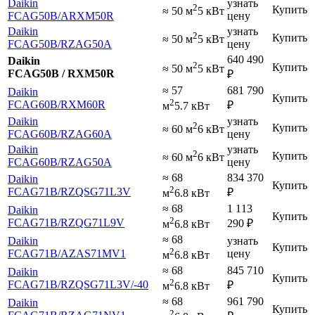
Daikin
узнать
2
Купить
≈ 50 м
5 кВт
FCAG50B
/ARXM50R
цену
Daikin
узнать
2
Купить
≈ 50 м
5 кВт
FCAG50B
/RZAG50A
цену
640 490
Daikin
2
Купить
≈ 50 м
5 кВт
FCAG50B / RXM50R
₽
≈ 57
681 790
Daikin
Купить
2
FCAG60B
/RXM60R
₽
м
5.7 кВт
Daikin
узнать
2
Купить
≈ 60 м
6 кВт
FCAG60B
/RZAG60A
цену
Daikin
узнать
2
Купить
≈ 60 м
6 кВт
FCAG60B
/RZAG50A
цену
≈ 68
834 370
Daikin
Купить
2
FCAG71B
/RZQSG71L3V
₽
м
6.8 кВт
≈ 68
1 113
Daikin
Купить
2
FCAG71B
/RZQG71L9V
290
₽
м
6.8 кВт
≈ 68
Daikin
узнать
Купить
2
FCAG71B
/AZAS71MV1
цену
м
6.8 кВт
≈ 68
845 710
Daikin
Купить
2
FCAG71B
/RZQSG71L3V
/-40
₽
м
6.8 кВт
≈ 68
961 790
Daikin
Купить
2