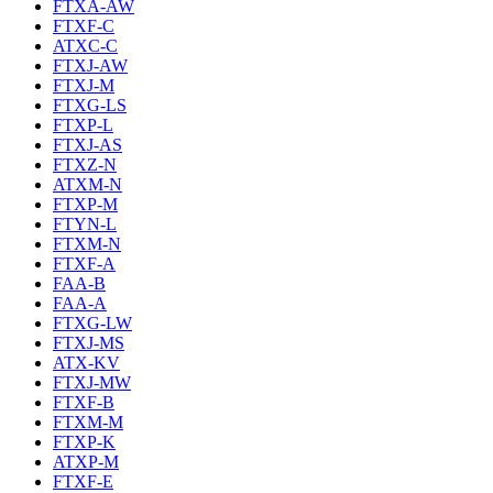
FTXA-AW
FTXF-C
ATXC-C
FTXJ-AW
FTXJ-M
FTXG-LS
FTXP-L
FTXJ-AS
FTXZ-N
ATXM-N
FTXP-M
FTYN-L
FTXM-N
FTXF-A
FAA-B
FAA-A
FTXG-LW
FTXJ-MS
ATX-KV
FTXJ-MW
FTXF-B
FTXM-M
FTXP-K
ATXP-M
FTXF-E