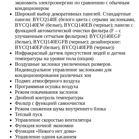
экономить электроэнергию по сравнению с обычным
кондиционером
Широкий выбор декоративных панелей. Стандартные
панели: BYCQ140E (белого цвета с серыми заслонками,
BYCQ140EW (белые), BYCQ140EB (черные); панели с
функцией автоматической очистки фильтра (F – c
улучшенным сетчатым фильтром): BYCQ140EGF
(белые), BYCQ140EGFB (черные); дизайнерские:
BYCQ140EP (белые), BYCQ140EPB (черные))
Инфракрасный датчик присутствия людей и датчик
температуры на уровне пола (опция)
Воздушные заслонки увеличенных размеров.
Индивидуальное управление заслонками для
кондиционирования различных зон
Подмес атмосферного воздуха
Программная осушка воздуха
Режим покачивания заслонок
Двойной контроль температуры
Фильтр с функцией самоочистки
Режим снижения шума внутреннего блока
Теплый пуск
Управление скоростью вентилятора
Функция ночной экономии
Функция «Никого нет дома»
Управление одним касанием