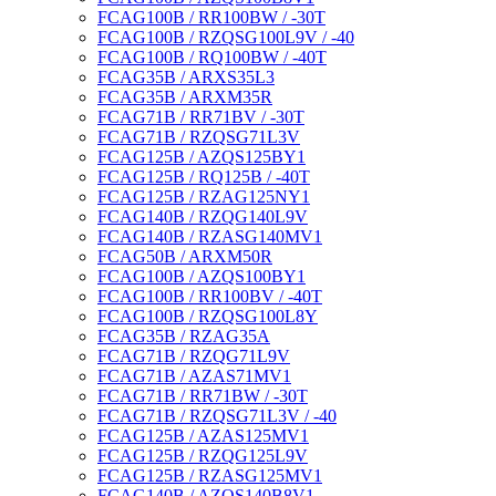
FCAG100B / RR100BW / -30T
FCAG100B / RZQSG100L9V / -40
FCAG100B / RQ100BW / -40T
FCAG35B / ARXS35L3
FCAG35B / ARXM35R
FCAG71B / RR71BV / -30T
FCAG71B / RZQSG71L3V
FCAG125B / AZQS125BY1
FCAG125B / RQ125B / -40T
FCAG125B / RZAG125NY1
FCAG140B / RZQG140L9V
FCAG140B / RZASG140MV1
FCAG50B / ARXM50R
FCAG100B / AZQS100BY1
FCAG100B / RR100BV / -40T
FCAG100B / RZQSG100L8Y
FCAG35B / RZAG35A
FCAG71B / RZQG71L9V
FCAG71B / AZAS71MV1
FCAG71B / RR71BW / -30T
FCAG71B / RZQSG71L3V / -40
FCAG125B / AZAS125MV1
FCAG125B / RZQG125L9V
FCAG125B / RZASG125MV1
FCAG140B / AZQS140B8V1