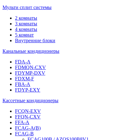
Мульти сплит системы
2 комнаты
3 комнаты
4 комнаты
5 комнат
Внутренние блоки
Канальные кондиционеры
FDA-A
FDMQN-CXV
FDYMP-DXV
FDXM-F
FBA-A
FDYP-EXY
Кассетные кондиционеры
FCQN-EXV
FFQN-CXV
FFA-A
FCAG-A(B)
FCAG-B
FCAG100B / AZQS100B8V1