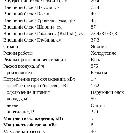
Внутренний блок / Глубина, см
20,4
Внешний блок / Высота, см
73,4
Внешний блок / Вес, кг
49
Внешний блок / Уровень шума, дБа
48
Внешний блок / Ширина, см
87
Внешний блок / Габариты (ВхШхГ), см
73,4x87x37,3
Внешний блок / Глубина, см
37,3
Страна
Япония
Режим работы
Холод/тепло
Режим приточной вентиляции
Есть
Расход воздуха, м³/ч
876
Производитель
Бельгия
Потребление при охлаждении, кВт
1,4
Потребление при обогреве, кВт
1,62
Подключение питания
Наружный блок
Площадь, м²
50
Панель
Опция
Напряжение, В
220
Мощность охлаждения, кВт
5
Мощность обогрева, кВт
6
Max длина трассы, м
30