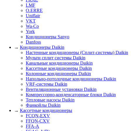
LMF
O.ERRE
Uniflair
VKT
Wa-Co
York
Кондиционеры Sanyo
Danfoss
→
Кондиционеры Daikin
Настенные кондиционеры (Сплит-системы) Daikin
Мульти сплит системы Daikin
Канальные кондиционеры Daikin
Кассетные кондиционеры Daikin
Колонные кондиционеры Daikin
Напольно-потолочные кондиционеры Daikin
VRF-системы Daikin
Вентиляционные установки Daikin
Компрессорно-конденсаторные блоки Daikin
Тепловые насосы Daikin
Фанкойлы Daikin
→
Кассетные кондиционеры
FCQN-EXV
FFQN-CXV
FFA-A