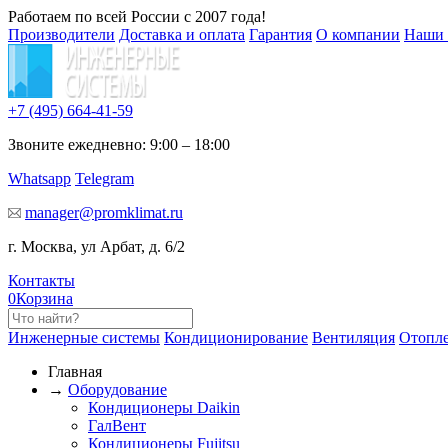
Работаем по всей России с 2007 года!
Производители
Доставка и оплата
Гарантия
О компании
Наши 
+7 (495)
664-41-59
Звоните ежедневно: 9:00 – 18:00
Whatsapp
Telegram
manager@promklimat.ru
г. Москва, ул Арбат, д. 6/2
Контакты
0
Корзина
Инженерные системы
Кондиционирование
Вентиляция
Отопл
Главная
→
Оборудование
Кондиционеры Daikin
ГалВент
Кондиционеры Fujitsu