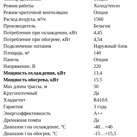
Режим работы
Холод/тепло
Режим приточной вентиляции
Опция
Расход воздуха, м³/ч
1560
Производитель
Бельгия
Потребление при охлаждении, кВт
4,45
Потребление при обогреве, кВт
4,54
Подключение питания
Наружный блок
Площадь, м²
140
Панель
Опция
Напряжение, В
220
Мощность охлаждения, кВт
13.4
Мощность обогрева, кВт
15.5
Max длина трассы, м
50
Кругопоточный
Да
Хладагент
R410A
Гарантия
3 года
Энергоэффективность
A++
Дренажная помпа
Да
Диапазон t на охлаждение, °С
-40…+46
Диапазон t на обогрев, °С
-15…+15,5