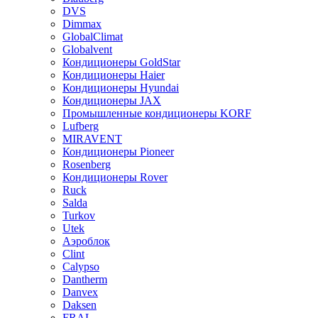
DVS
Dimmax
GlobalClimat
Globalvent
Кондиционеры GoldStar
Кондиционеры Haier
Кондиционеры Hyundai
Кондиционеры JAX
Промышленные кондиционеры KORF
Lufberg
MIRAVENT
Кондиционеры Pioneer
Rosenberg
Кондиционеры Rover
Ruck
Salda
Turkov
Utek
Аэроблок
Clint
Calypso
Dantherm
Danvex
Daksen
FRAL