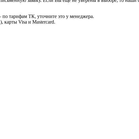
письменную заявку. Если Вы ещё не уверены в выборе, то наши
 по тарифам ТК, уточните это у менеджера.
 карты Visa и Mastercard.