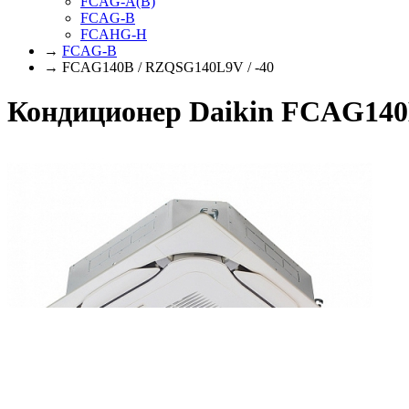
FCAG-A(B)
FCAG-B
FCAHG-H
→
FCAG-B
→ FCAG140B / RZQSG140L9V / -40
Кондиционер Daikin FCAG140