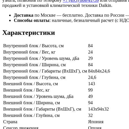
узнать, позвонив по телефону
+7 (495)
664-41-59
или отправив 
продажей и установкой климатической техники Daikin.
Доставка
по Москве — бесплатно.
Доставка по России —
Способы оплаты
:
наличные, безналичный расчет (с НДС),
Характеристики
Внутренний блок / Высота, см
84
Внутренний блок / Вес, кг
24
Внутренний блок / Уровень шума, дБа
29
Внутренний блок / Ширина, см
84
Внутренний блок / Габариты (ВхШхГ), см
84x84х24,6
Внутренний блок / Глубина, см
24,6
Внешний блок / Высота, см
143
Внешний блок / Вес, кг
99
Внешний блок / Уровень шума, дБа
49
Внешний блок / Ширина, см
94
Внешний блок / Габариты (ВхШхГ), см
143x94x32
Внешний блок / Глубина, см
32
Страна
Япония
Сенсор движения
Опция