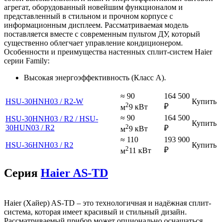
агрегат, оборудованный новейшим функционалом и
представленный в стильном и прочном корпусе с
информационным дисплеем. Рассматриваемая модель
поставляется вместе с современным пультом ДУ, который
существенно облегчает управление кондиционером.
Особенности и преимущества настенных сплит-систем Haier
серии Family:
Высокая энергоэффективность (Класс А).
≈ 90
164 500
HSU-30HNH03 / R2-W
Купить
2
₽
м
9 кВт
≈ 90
164 500
HSU-30HNH03 / R2 / HSU-
Купить
2
30HUN03 / R2
₽
м
9 кВт
≈ 110
193 900
HSU-36HNH03 / R2
Купить
2
₽
м
11 кВт
Серия
Haier AS-TD
Haier (Хайер) AS-TD – это технологичная и надёжная сплит-
система, которая имеет красивый и стильный дизайн.
Рассматриваемый прибор может опционально оснащаться