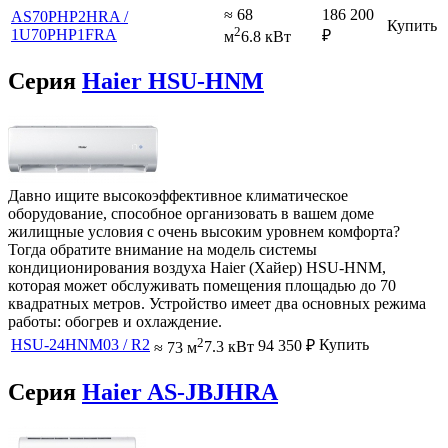
≈ 68
186 200
AS70PHP2HRA /
Купить
2
1U70PHP1FRA
₽
м
6.8 кВт
Серия
Haier HSU-HNM
Давно ищите высокоэффективное климатическое
оборудование, способное организовать в вашем доме
жилищные условия с очень высоким уровнем комфорта?
Тогда обратите внимание на модель системы
кондиционирования воздуха Haier (Хайер) HSU-HNM,
которая может обслуживать помещения площадью до 70
квадратных метров. Устройство имеет два основных режима
работы: обогрев и охлаждение.
2
HSU-24HNM03 / R2
Купить
94 350
₽
≈ 73 м
7.3 кВт
Серия
Haier AS-JBJHRA