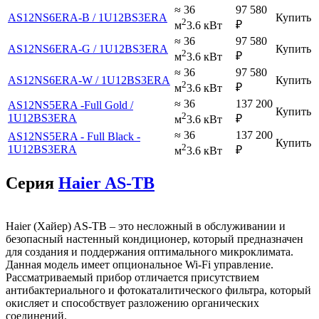
≈ 36
97 580
AS12NS6ERA-B / 1U12BS3ERA
Купить
2
₽
м
3.6 кВт
≈ 36
97 580
AS12NS6ERA-G / 1U12BS3ERA
Купить
2
₽
м
3.6 кВт
≈ 36
97 580
AS12NS6ERA-W / 1U12BS3ERA
Купить
2
₽
м
3.6 кВт
≈ 36
137 200
AS12NS5ERA -Full Gold /
Купить
2
1U12BS3ERA
₽
м
3.6 кВт
≈ 36
137 200
AS12NS5ERA - Full Black -
Купить
2
1U12BS3ERA
₽
м
3.6 кВт
Серия
Haier AS-TB
Haier (Хайер) AS-TB – это несложный в обслуживании и
безопасный настенный кондиционер, который предназначен
для создания и поддержания оптимального микроклимата.
Данная модель имеет опциональное Wi-Fi управление.
Рассматриваемый прибор отличается присутствием
антибактериального и фотокаталитического фильтра, который
окисляет и способствует разложению органических
соединений.