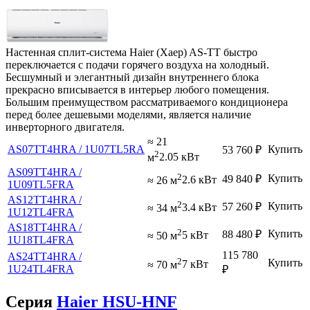
Настенная сплит-система Haier (Хаер) AS-TT быстро
переключается с подачи горячего воздуха на холодный.
Бесшумный и элегантный дизайн внутреннего блока
прекрасно вписывается в интерьер любого помещения.
Большим преимуществом рассматриваемого кондиционера
перед более дешевыми моделями, является наличие
инверторного двигателя.
≈ 21
AS07TT4HRA / 1U07TL5RA
Купить
53 760
₽
2
м
2.05 кВт
AS09TT4HRA /
2
Купить
49 840
₽
≈ 26 м
2.6 кВт
1U09TL5FRA
AS12TT4HRA /
2
Купить
57 260
₽
≈ 34 м
3.4 кВт
1U12TL4FRA
AS18TT4HRA /
2
Купить
88 480
₽
≈ 50 м
5 кВт
1U18TL4FRA
115 780
AS24TT4HRA /
2
Купить
≈ 70 м
7 кВт
1U24TL4FRA
₽
Серия
Haier HSU-HNF