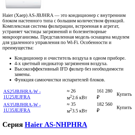
Haier (Хаер) AS-JBJHRA — это кондиционер с внутренним
блоком настенного типа с большим количеством функций.
Комплексная система фильтрации, встроенная в агрегат,
устраняет частицы загрязнений и болезнетворные
микроорганизмы. Представленная модель оснащена модулем
для удаленного управления по Wi-Fi. Особенности и
преимущества:
Кондиционер и очиститель воздуха в одном приборе.
4-х цветный индикатор загрязнения воздуха.
Высокоэффективный IFD фильтр без необходимости
замены.
Функция самоочистки испарителей блоков.
≈ 26
161 280
AS25JBJHRA-W -
Купить
2
1U25JEJFRA
₽
м
2.6 кВт
≈ 35
182 560
AS35JBJHRA-W -
Купить
2
1U35JEJFRA
₽
м
3.5 кВт
Серия
Haier AS-NHPHRA