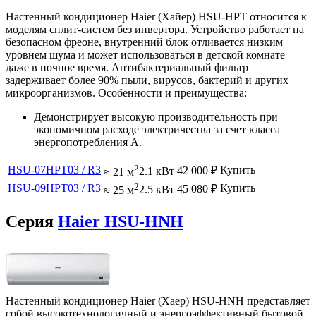
Настенный кондиционер Haier (Хайер) HSU-HPT относится к
моделям сплит-систем без инвертора. Устройство работает на
безопасном фреоне, внутренний блок отливается низким
уровнем шума и может использоваться в детской комнате
даже в ночное время. Антибактериальный фильтр
задерживает более 90% пыли, вирусов, бактерий и других
микроорганизмов. Особенности и преимущества:
Демонстрирует высокую производительность при
экономичном расходе электричества за счет класса
энергопотребления A.
2
HSU-07HPT03 / R3
Купить
42 000
₽
≈ 21 м
2.1 кВт
2
HSU-09HPT03 / R3
Купить
45 080
₽
≈ 25 м
2.5 кВт
Серия
Haier HSU-HNH
Настенный кондиционер Haier (Хаер) HSU-HNH представляет
собой высокотехнологичный и энергоэффективный бытовой