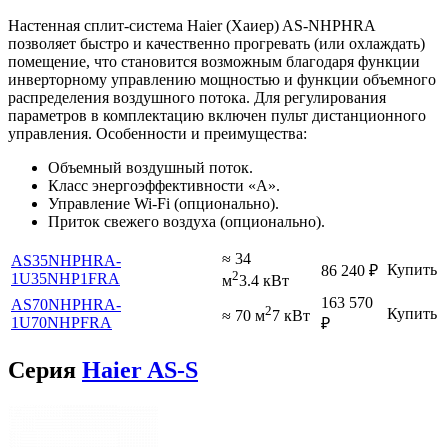
Настенная сплит-система Haier (Хаиер) AS-NHPHRA
позволяет быстро и качественно прогревать (или охлаждать)
помещение, что становится возможным благодаря функции
инверторному управлению мощностью и функции объемного
распределения воздушного потока. Для регулирования
параметров в комплектацию включен пульт дистанционного
управления. Особенности и преимущества:
Объемный воздушный поток.
Класс энергоэффективности «A».
Управление Wi-Fi (опционально).
Приток свежего воздуха (опционально).
≈ 34
AS35NHPHRA-
Купить
86 240
₽
2
1U35NHP1FRA
м
3.4 кВт
163 570
AS70NHPHRA-
2
Купить
≈ 70 м
7 кВт
1U70NHPFRA
₽
Серия
Haier AS-S