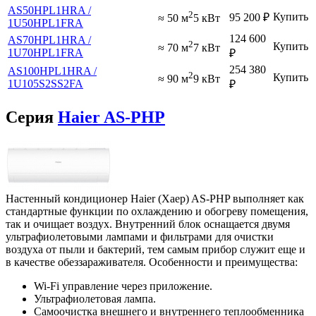
AS50HPL1HRA /
2
Купить
95 200
₽
≈ 50 м
5 кВт
1U50HPL1FRA
124 600
AS70HPL1HRA /
2
Купить
≈ 70 м
7 кВт
1U70HPL1FRA
₽
254 380
AS100HPL1HRA /
2
Купить
≈ 90 м
9 кВт
1U105S2SS2FA
₽
Серия
Haier AS-PHP
Настенный кондиционер Haier (Хаер) AS-PHP выполняет как
стандартные функции по охлаждению и обогреву помещения,
так и очищает воздух. Внутренний блок оснащается двумя
ультрафиолетовыми лампами и фильтрами для очистки
воздуха от пыли и бактерий, тем самым прибор служит еще и
в качестве обеззараживателя. Особенности и преимущества:
Wi-Fi управление через приложение.
Ультрафиолетовая лампа.
Самоочистка внешнего и внутреннего теплообменника