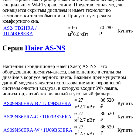
специальным Wi-Fi управлением. Представленная модель
оснащается скрытым дисплеем и имеет технологию
самоочистки теплообменника. Присутствует режим
комфортного сна.
≈ 66
70 280
AS24TD2HRA /
Купить
2
1U24RE8ERA
₽
м
6.6 кВт
Серия
Haier AS-NS
Настенный кондиционер Haier (Хаер) AS-NS - это
оборудование премиум-класса, выполненное в стильном
дизайне в корпусе черного цвета. Важным преимуществом
данной модели является использование многоуровневой
системы очистки воздуха, в которую входит УФ-лампа,
ионизатор, антибактериальный и угольный фильтры.
≈ 27
86 520
AS09NS6ERA-B / 1U09BS3ERA
Купить
2
₽
м
2.7 кВт
≈ 27
86 520
AS09NS6ERA-G / 1U09BS3ERA
Купить
2
₽
м
2.7 кВт
≈ 27
86 520
AS09NS6ERA-W / 1U09BS3ERA
Купить
2
₽
м
2.7 кВт