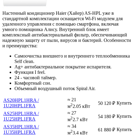
Настенный кондиционер Haier (Хайер) AS-HPL уже в
стандартной комплектации оснащается Wi-Fi модулем для
удаленного управления с помощью смартфона, включая
умного помощника Алису. Внутренний блок имеет
комплексный антибактериальный фильтр, обеспечивающий
надежную защиту от пыли, вирусов и бактерий. Особенности
и преимущества:
Самоочистка внешнего и внутреннего теплообменника
Self clean.
Ag+ антибактериальное покрытие испарителя.
Функция I feel.
24 - часовой таймер.
Комфортный сон.
Объемный воздушный поток Spiral Air.
≈ 21
AS20HPL1HRA /
Купить
50 120
₽
2
1U20HPL1FRA
м
2.05 кВт
≈ 27
AS25HPL1HRA /
Купить
54 180
₽
2
1U25HPL1FRA
м
2.7 кВт
≈ 34
AS35HPL1HRA /
Купить
61 880
₽
2
1U35HPL1FRA
м
3.4 кВт