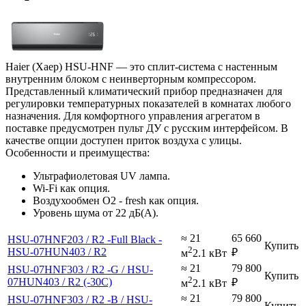
Haier (Хаер) HSU-HNF — это сплит-система с настенным
внутренним блоком с неинверторным компрессором.
Представленный климатический прибор предназначен для
регулировки температурных показателей в комнатах любого
назначения. Для комфортного управления агрегатом в
поставке предусмотрен пульт ДУ с русским интерфейсом. В
качестве опции доступен приток воздуха с улицы.
Особенности и преимущества:
Ультрафиолетовая UV лампа.
Wi-Fi как опция.
Воздухообмен О2 - fresh как опция.
Уровень шума от 22 дБ(А).
≈ 21
65 660
HSU-07HNF203 / R2 -Full Black -
Купить
2
HSU-07HUN403 / R2
₽
м
2.1 кВт
≈ 21
79 800
HSU-07HNF303 / R2 -G / HSU-
Купить
2
07HUN403 / R2 (-30С)
₽
м
2.1 кВт
≈ 21
79 800
HSU-07HNF303 / R2 -B / HSU-
Купить