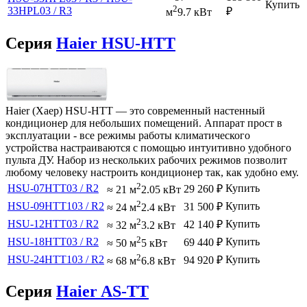
Купить
2
33HPL03 / R3
₽
м
9.7 кВт
Серия
Haier HSU-HTT
Haier (Хаер) HSU-HTT — это современный настенный
кондиционер для небольших помещений. Аппарат прост в
эксплуатации - все режимы работы климатического
устройства настраиваются с помощью интуитивно удобного
пульта ДУ. Набор из нескольких рабочих режимов позволит
любому человеку настроить кондиционер так, как удобно ему.
2
HSU-07HTT03 / R2
Купить
29 260
₽
≈ 21 м
2.05 кВт
2
HSU-09HTT103 / R2
Купить
31 500
₽
≈ 24 м
2.4 кВт
2
HSU-12HTT03 / R2
Купить
42 140
₽
≈ 32 м
3.2 кВт
2
HSU-18HTT03 / R2
Купить
69 440
₽
≈ 50 м
5 кВт
2
HSU-24HTT103 / R2
Купить
94 920
₽
≈ 68 м
6.8 кВт
Серия
Haier AS-TT