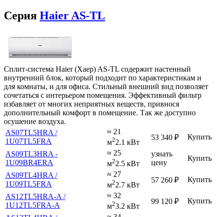
Серия
Haier AS-TL
Сплит-система Haier (Хаер) AS-TL содержит настенный
внутренний блок, который подходит по характеристикам и
для комнаты, и для офиса. Стильный внешний вид позволяет
сочетаться с интерьером помещения. Эффективный фильтр
избавляет от многих неприятных веществ, привнося
дополнительный комфорт в помещение. Так же доступно
осушение воздуха.
≈ 21
AS07TL5HRA /
Купить
53 340
₽
2
1U07TL5FRA
м
2.1 кВт
≈ 25
AS09TL3HRA -
узнать
Купить
2
1U09BR4ERA
цену
м
2.5 кВт
≈ 27
AS09TL4HRA /
Купить
57 260
₽
2
1U09TL5FRA
м
2.7 кВт
≈ 32
AS12TL5HRA-A /
Купить
99 120
₽
2
1U12TL5FRA-A
м
3.2 кВт
≈ 34