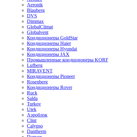
Aeronik
Blauberg
DVS
Dimmax
GlobalClimat
Globalvent
Кондиционеры GoldStar
Кондиционеры Haier
Кондиционеры Hyundai
Кондиционеры JAX
Промышленные кондиционеры KORF
Lufberg
MIRAVENT
Кондиционеры Pioneer
Rosenberg
Кондиционеры Rover
Ruck
Salda
Turkov
Utek
Аэроблок
Clint
Calypso
Dantherm
Danvex