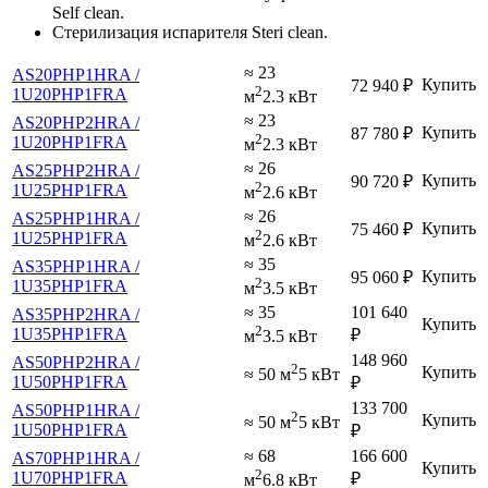
Self clean.
Стерилизация испарителя Steri clean.
≈ 23
AS20PHP1HRA /
Купить
72 940
₽
2
1U20PHP1FRA
м
2.3 кВт
≈ 23
AS20PHP2HRA /
Купить
87 780
₽
2
1U20PHP1FRA
м
2.3 кВт
≈ 26
AS25PHP2HRA /
Купить
90 720
₽
2
1U25PHP1FRA
м
2.6 кВт
≈ 26
AS25PHP1HRA /
Купить
75 460
₽
2
1U25PHP1FRA
м
2.6 кВт
≈ 35
AS35PHP1HRA /
Купить
95 060
₽
2
1U35PHP1FRA
м
3.5 кВт
≈ 35
101 640
AS35PHP2HRA /
Купить
2
1U35PHP1FRA
₽
м
3.5 кВт
148 960
AS50PHP2HRA /
2
Купить
≈ 50 м
5 кВт
1U50PHP1FRA
₽
133 700
AS50PHP1HRA /
2
Купить
≈ 50 м
5 кВт
1U50PHP1FRA
₽
≈ 68
166 600
AS70PHP1HRA /
Купить
2
1U70PHP1FRA
₽
м
6.8 кВт