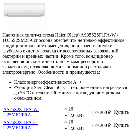
Настенная сплит-система Haier (Хаер) AS35S2SF1FA-W /
1U35S2SM2FA способна обеспечить не только эффективное
кондиционирование помещения, но и качественную и
глубокую очистку воздуха от всевозможных загрязнений,
бактерий и вредных частиц. Кроме того, кондиционер
оснащен японским инверторным компрессором и
экодатчиком, позволяющими экономично расходовать
электроэнергию. Особенности и преимущества:
Класс энергоэффективности A+++
Функция Steri Clean 56 °C - теплообменник нагревается
до 56 °C в течение 30 минут с последующим резким
охлаждением.
≈ 26
AS25S2SJ1FA-W-
Купить
179 200
₽
2
U25MECFRA
м
2.6 кВт
≈ 26
AS25S2SJ1FA-G-
Купить
179 200
₽
2
U25MECFRA
м
2.6 кВт