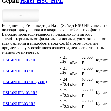
Серия
Haier HSU-HPL
Кондиционер без инвертора Haier (Хайер) HSU-HPL идеально
подходит для установки в квартирах и небольших офисах.
Высокая производительность прекрасно сочетается с
антибактериальными фильтрами и ионами, уничтожающими
всех бактерий и микробов в воздухе. Матовое покрытие
придает корпусу особенного изящества, делая его стильным
элементом интерьера.
≈ 21
32 060
HSU-07HPL103 / R3
Купить
2
₽
м
2.1 кВт
≈ 21
42 000
HSU-07HPL03 / R3
Купить
2
₽
м
2.1 кВт
≈ 24
68 320
HSU-09HPL03 / R3 (-30C)
Купить
2
₽
м
2.4 кВт
≈ 25
35 700
HSU-09HPL103 / R3
Купить
2
₽
м
2.5 кВт
≈ 25
45 080
HSU-09HPL03 / R3
Купить
2
₽
м
2.5 кВт