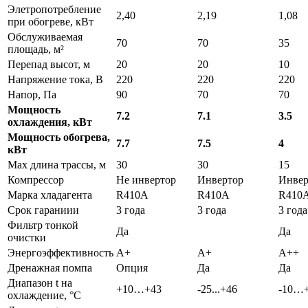
Элетропотребление
2,40
2,19
1,08
при обогреве, кВт
Обслуживаемая
70
70
35
площадь, м²
Перепад высот, м
20
20
10
Напряжение тока, В
220
220
220
Напор, Па
90
70
70
Мощность
7.2
7.1
3.5
охлаждения, кВт
Мощность обогрева,
7.7
7.5
4
кВт
Max длина трассы, м
30
30
15
Компрессор
Не инвертор
Инвертор
Инвер
Марка хладагента
R410A
R410A
R410
Срок гараниии
3 года
3 года
3 года
Фильтр тонкой
Да
Да
очистки
Энергоэффективность
A+
A+
A++
Дренажная помпа
Опция
Да
Да
Диапазон t на
+10…+43
-25...+46
-10…
охлаждение, °С