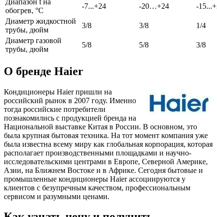
Диапазон t на
-7...+24
-20…+24
-15...
обогрев, °С
Диаметр жидкостной
3/8
3/8
1/4
трубы, дюйм
Диаметр газовой
5/8
5/8
3/8
трубы, дюйм
О бренде Haier
Кондиционеры Haier пришли на
российский рынок в 2007 году. Именно
тогда российские потребители
познакомились с продукцией бренда на
Национальной выставке Китая в России. В основном, это
была крупная бытовая техника. На тот момент компания уже
была известна всему миру как глобальная корпорация, которая
располагает производственными площадками и научно-
исследовательскими центрами в Европе, Северной Америке,
Азии, на Ближнем Востоке и в Африке. Сегодня бытовые и
промышленные кондиционеры Haier ассоциируются у
клиентов с безупречным качеством, профессиональным
сервисом и разумными ценами.
Как узнать цену и получить