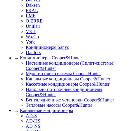
Daksen
FRAL
LMF
O.ERRE
Uniflair
VKT
Wa-Co
York
Кондиционеры Sanyo
Danfoss
→
Кондиционеры Cooper&Hunter
Настенные кондиционеры (Сплит-системы)
Cooper&Hunter
Мульти-сплит системы Cooper Hunter
Канальные кондиционеры Cooper&Hunter
Кассетные кондиционеры Cooper&Hunter
Напольно-потолочные кондиционеры
Cooper&Hunter
Вентиляционные установки Cooper&Hunter
Тепловые насосы Cooper&Hunter
→
Канальные кондиционеры
AD-S
AD-HS
AD-NS