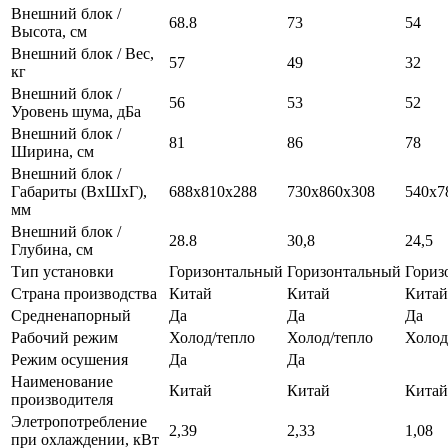
Внешний блок /
68.8
73
54
Высота, см
Внешний блок / Вес,
57
49
32
кг
Внешний блок /
56
53
52
Уровень шума, дБа
Внешний блок /
81
86
78
Ширина, см
Внешний блок /
Габариты (ВхШхГ),
688х810х288
730х860х308
540х7
мм
Внешний блок /
28.8
30,8
24,5
Глубина, см
Тип установки
Горизонтальный
Горизонтальный
Гориз
Страна производства
Китай
Китай
Китай
Средненапорный
Да
Да
Да
Рабочий режим
Холод/тепло
Холод/тепло
Холод
Режим осушения
Да
Да
Наименование
Китай
Китай
Китай
производителя
Элетропотребление
2,39
2,33
1,08
при охлаждении, кВт