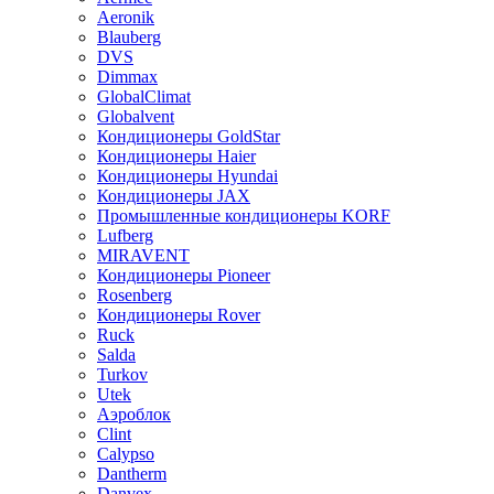
Aeronik
Blauberg
DVS
Dimmax
GlobalClimat
Globalvent
Кондиционеры GoldStar
Кондиционеры Haier
Кондиционеры Hyundai
Кондиционеры JAX
Промышленные кондиционеры KORF
Lufberg
MIRAVENT
Кондиционеры Pioneer
Rosenberg
Кондиционеры Rover
Ruck
Salda
Turkov
Utek
Аэроблок
Clint
Calypso
Dantherm
Danvex