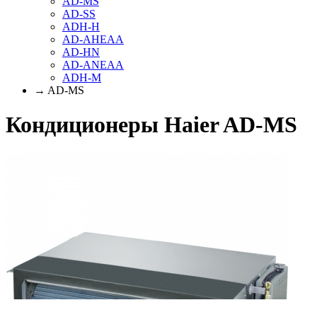
AD-MS
AD-SS
ADH-H
AD-AHEAA
AD-HN
AD-ANEAA
ADH-M
→ AD-MS
Кондиционеры Haier AD-MS