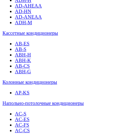
ADH-H
AD-AHEAA
AD-HN
AD-ANEAA
ADH-M
Кассетные кондиционеры
AB-ES
AB-S
ABH-H
ABH-K
AB-CS
ABH-G
Колонные кондиционеры
AP-KS
Напольно-потолочные кондиционеры
AC-S
AC-ES
AC-FS
AC-CS