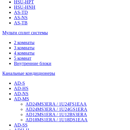
HSU-HPT
HSU-HNH
AS-TD
AS-NS
AS-TB
Мульти сплит системы
2 комнаты
3 комнаты
4 комнаты
5 комнат
Внутренние блоки
Канальные кондиционеры
AD-S
AD-HS
AD-NS
AD-MS
AD24MS3ERA / 1U24FS1EAA
AD24MS3ERA / 1U24GS1ERA
AD12MS1ERA / 1U12BS3ERA
AD18MS1ERA / 1U18DS1EAA
AD-SS