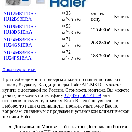
≈ 35
AD12MS1ERA /
узнать
Купить
2
1U12BS3ERA
цену
м
3.5 кВт
≈ 53
AD18MS1ERA /
Купить
155 400
₽
2
1U18DS1EAA
м
5.3 кВт
≈ 71
AD24MS3ERA /
Купить
208 880
₽
2
1U24GS1ERA
м
7.1 кВт
≈ 72
AD24MS3ERA /
Купить
188 300
₽
2
1U24FS1EAA
м
7.2 кВт
Характеристики
При необходимости подберем аналог по наличию товара и
вашему бюджету. Кондиционеры Haier AD-MS Вы можете
купить с доставкой по России. Стоимость монтажа Вы можете
узнать, позвонив по телефону
+7 (495)
664-41-59
или
отправив письменную заявку. Если Вы ещё не уверены в
выборе, то наши специалисты проконсультируют Вас по
вопросам, связанным с продажей и установкой климатической
техники Haier.
Доставка
по Москве — бесплатно.
Доставка по России
— по тарифам ТК, уточните это у менеджера.