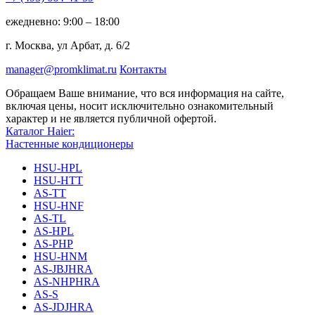
ежедневно: 9:00 – 18:00
г. Москва, ул Арбат, д. 6/2
manager@promklimat.ru
Контакты
Обращаем Ваше внимание, что вся информация на сайте,
включая цены, носит исключительно ознакомительный
характер и не является публичной офертой.
Каталог Haier:
Настенные кондиционеры
HSU-HPL
HSU-HTT
AS-TT
HSU-HNF
AS-TL
AS-HPL
AS-PHP
HSU-HNM
AS-JBJHRA
AS-NHPHRA
AS-S
AS-JDJHRA