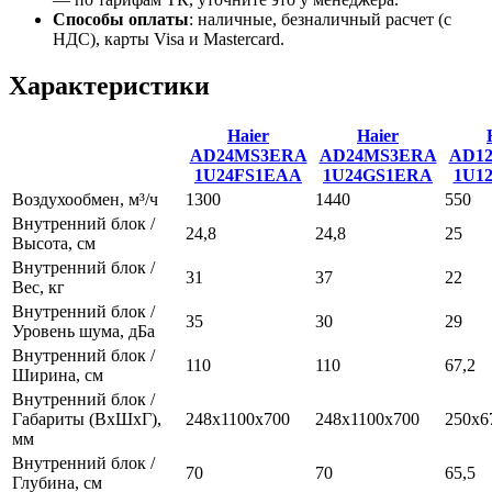
Способы оплаты
:
наличные, безналичный расчет (с
НДС), карты Visa и Mastercard.
Характеристики
Haier
Haier
AD24MS3ERA
AD24MS3ERA
AD1
1U24FS1EAA
1U24GS1ERA
1U1
Воздухообмен, м³/ч
1300
1440
550
Внутренний блок /
24,8
24,8
25
Высота, см
Внутренний блок /
31
37
22
Вес, кг
Внутренний блок /
35
30
29
Уровень шума, дБа
Внутренний блок /
110
110
67,2
Ширина, см
Внутренний блок /
Габариты (ВхШхГ),
248х1100х700
248х1100х700
250х6
мм
Внутренний блок /
70
70
65,5
Глубина, см