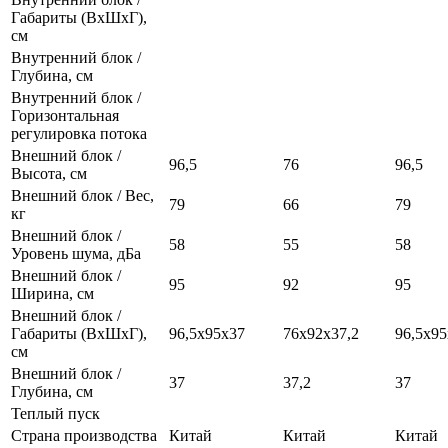
Габариты (ВхШхГ),
см
Внутренний блок /
Глубина, см
Внутренний блок /
Горизонтальная
регулировка потока
Внешний блок /
96,5
76
96,5
Высота, см
Внешний блок / Вес,
79
66
79
кг
Внешний блок /
58
55
58
Уровень шума, дБа
Внешний блок /
95
92
95
Ширина, см
Внешний блок /
Габариты (ВхШхГ),
96,5х95x37
76x92x37,2
96,5x9
см
Внешний блок /
37
37,2
37
Глубина, см
Теплый пуск
Страна производства
Китай
Китай
Китай