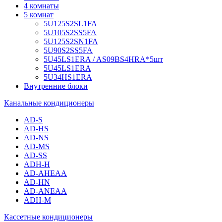
4 комнаты
5 комнат
5U125S2SL1FA
5U105S2SS5FA
5U125S2SN1FA
5U90S2SS5FA
5U45LS1ERA / AS09BS4HRA*5шт
5U45LS1ERA
5U34HS1ERA
Внутренние блоки
Канальные кондиционеры
AD-S
AD-HS
AD-NS
AD-MS
AD-SS
ADH-H
AD-AHEAA
AD-HN
AD-ANEAA
ADH-M
Кассетные кондиционеры