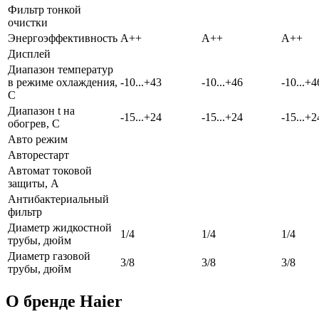
Фильтр тонкой
очистки
Энергоэффективность
A++
A++
A++
Дисплей
Диапазон температур
в режиме охлаждения,
-10...+43
-10...+46
-10...+4
С
Диапазон t на
-15...+24
-15...+24
-15...+2
обогрев, С
Авто режим
Авторестарт
Автомат токовой
защиты, А
Антибактериальный
фильтр
Диаметр жидкостной
1/4
1/4
1/4
трубы, дюйм
Диаметр газовой
3/8
3/8
3/8
трубы, дюйм
О бренде Haier