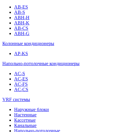
AB-ES
AB-S
ABH-H
ABH-K
AB-CS
ABH-G
Колонные кондиционеры
AP-KS
Напольно-потолочные кондиционеры
AC-S
AC-ES
AC-FS
AC-CS
VRF системы
Наружные блоки
Настенные
Кассетные
Канальные
Напольно-потолочные