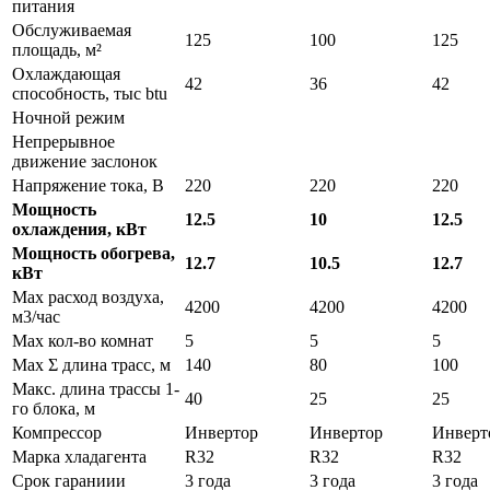
питания
Обслуживаемая
125
100
125
площадь, м²
Охлаждающая
42
36
42
способность, тыс btu
Ночной режим
Непрерывное
движение заслонок
Напряжение тока, В
220
220
220
Мощность
12.5
10
12.5
охлаждения, кВт
Мощность обогрева,
12.7
10.5
12.7
кВт
Max расход воздуха,
4200
4200
4200
м3/час
Max кол-во комнат
5
5
5
Max Σ длина трасс, м
140
80
100
Макс. длина трассы 1-
40
25
25
го блока, м
Компрессор
Инвертор
Инвертор
Инверт
Марка хладагента
R32
R32
R32
Срок гараниии
3 года
3 года
3 года