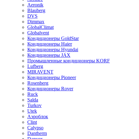
Aeronik
Blauberg
DVS
Dimmax
GlobalClimat
Globalvent
Кондиционеры GoldStar
Кондиционеры Haier
Кондиционеры Hyundai
Кондиционеры JAX
Промышленные кондиционеры KORF
Lufberg
MIRAVENT
Кондиционеры Pioneer
Rosenberg
Кондиционеры Rover
Ruck
Salda
Turkov
Utek
Аэроблок
Clint
Calypso
Dantherm
Danvex