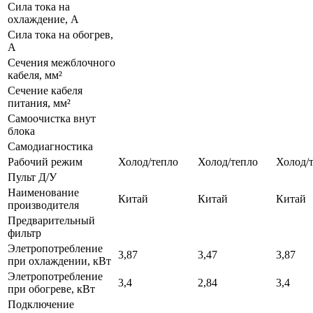
Сила тока на
охлаждение, А
Сила тока на обогрев,
А
Сечения межблочного
кабеля, мм²
Сечение кабеля
питания, мм²
Самоочистка внут
блока
Самодиагностика
Рабочий режим
Холод/тепло
Холод/тепло
Холод/
Пульт Д/У
Наименование
Китай
Китай
Китай
производителя
Предварительный
фильтр
Элетропотребление
3,87
3,47
3,87
при охлаждении, кВт
Элетропотребление
3,4
2,84
3,4
при обогреве, кВт
Подключение