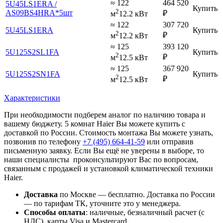
≈ 122
464 520
5U45LS1ERA /
Купить
2
AS09BS4HRA*5шт
₽
м
12.2 кВт
≈ 122
307 720
5U45LS1ERA
Купить
2
₽
м
12.2 кВт
≈ 125
393 120
5U125S2SL1FA
Купить
2
₽
м
12.5 кВт
≈ 125
367 920
5U125S2SN1FA
Купить
2
₽
м
12.5 кВт
Характеристики
При необходимости подберем аналог по наличию товара и
вашему бюджету. 5 комнат Haier Вы можете купить с
доставкой по России. Стоимость монтажа Вы можете узнать,
позвонив по телефону
+7 (495)
664-41-59
или отправив
письменную заявку. Если Вы ещё не уверены в выборе, то
наши специалисты проконсультируют Вас по вопросам,
связанным с продажей и установкой климатической техники
Haier.
Доставка
по Москве — бесплатно.
Доставка по России
— по тарифам ТК, уточните это у менеджера.
Способы оплаты
:
наличные, безналичный расчет (с
НДС), карты Visa и Mastercard.