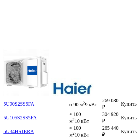
269 080
2
5U90S2SS5FA
Купить
≈ 90 м
9 кВт
₽
≈ 100
304 920
5U105S2SS5FA
Купить
2
₽
м
10 кВт
≈ 100
265 440
5U34HS1ERA
Купить
2
₽
м
10 кВт