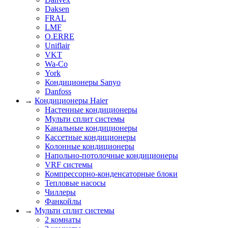
Daksen
FRAL
LMF
O.ERRE
Uniflair
VKT
Wa-Co
York
Кондиционеры Sanyo
Danfoss
→
Кондиционеры Haier
Настенные кондиционеры
Мульти сплит системы
Канальные кондиционеры
Кассетные кондиционеры
Колонные кондиционеры
Напольно-потолочные кондиционеры
VRF системы
Компрессорно-конденсаторные блоки
Тепловые насосы
Чиллеры
Фанкойлы
→
Мульти сплит системы
2 комнаты