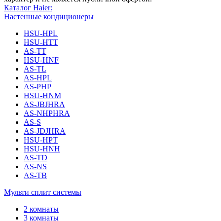
Каталог Haier:
Настенные кондиционеры
HSU-HPL
HSU-HTT
AS-TT
HSU-HNF
AS-TL
AS-HPL
AS-PHP
HSU-HNM
AS-JBJHRA
AS-NHPHRA
AS-S
AS-JDJHRA
HSU-HPT
HSU-HNH
AS-TD
AS-NS
AS-TB
Мульти сплит системы
2 комнаты
3 комнаты