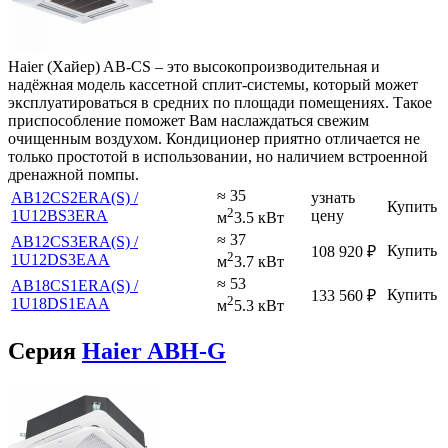
Haier (Хайер) AB-CS – это высокопроизводительная и
надёжная модель кассетной сплит-системы, который может
эксплуатироваться в средних по площади помещениях. Такое
приспособление поможет Вам наслаждаться свежим
очищенным воздухом. Кондиционер приятно отличается не
только простотой в использовании, но наличием встроенной
дренажной помпы.
≈ 35
AB12CS2ERA(S) /
узнать
Купить
2
1U12BS3ERA
цену
м
3.5 кВт
≈ 37
AB12CS3ERA(S) /
Купить
108 920
₽
2
1U12DS3EAA
м
3.7 кВт
≈ 53
AB18CS1ERA(S) /
Купить
133 560
₽
2
1U18DS1EAA
м
5.3 кВт
Серия
Haier ABH-G