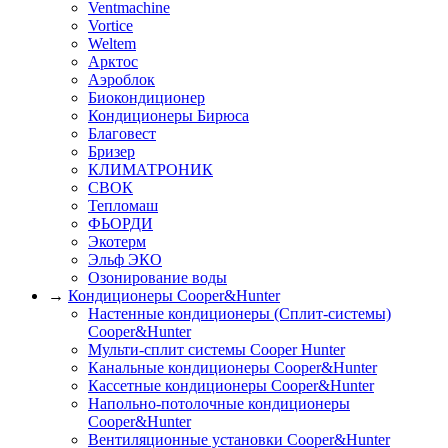
Ventmachine
Vortice
Weltem
Арктос
Аэроблок
Биокондиционер
Кондиционеры Бирюса
Благовест
Бризер
КЛИМАТРОНИК
СВОК
Тепломаш
ФЬОРДИ
Экотерм
Эльф ЭКО
Озонирование воды
→
Кондиционеры Cooper&Hunter
Настенные кондиционеры (Сплит-системы)
Cooper&Hunter
Мульти-сплит системы Cooper Hunter
Канальные кондиционеры Cooper&Hunter
Кассетные кондиционеры Cooper&Hunter
Напольно-потолочные кондиционеры
Cooper&Hunter
Вентиляционные установки Cooper&Hunter