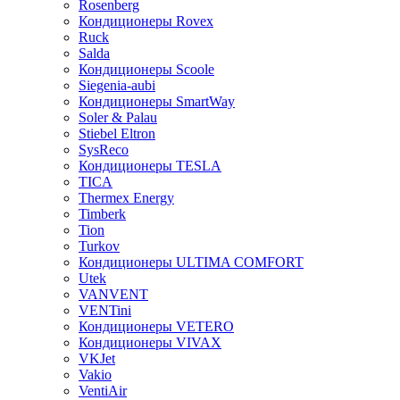
Rosenberg
Кондиционеры Rovex
Ruck
Salda
Кондиционеры Scoole
Siegenia-aubi
Кондиционеры SmartWay
Soler & Palau
Stiebel Eltron
SysReco
Кондиционеры TESLA
TICA
Thermex Energy
Timberk
Tion
Turkov
Кондиционеры ULTIMA COMFORT
Utek
VANVENT
VENTini
Кондиционеры VETERO
Кондиционеры VIVAX
VKJet
Vakio
VentiAir