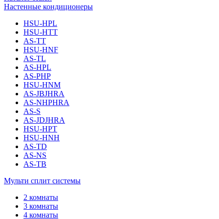
Настенные кондиционеры
HSU-HPL
HSU-HTT
AS-TT
HSU-HNF
AS-TL
AS-HPL
AS-PHP
HSU-HNM
AS-JBJHRA
AS-NHPHRA
AS-S
AS-JDJHRA
HSU-HPT
HSU-HNH
AS-TD
AS-NS
AS-TB
Мульти сплит системы
2 комнаты
3 комнаты
4 комнаты