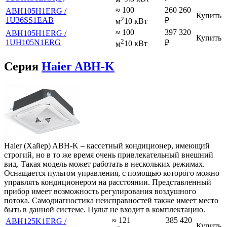
≈ 100
260 260
ABH105H1ERG /
Купить
2
1U36SS1EAB
₽
м
10 кВт
≈ 100
397 320
ABH105H1ERG /
Купить
2
1UH105N1ERG
₽
м
10 кВт
Серия
Haier ABH-K
Haier (Хайер) ABH-K – кассетный кондиционер, имеющий
строгий, но в то же время очень привлекательный внешний
вид. Такая модель может работать в нескольких режимах.
Оснащается пультом управления, с помощью которого можно
управлять кондиционером на расстоянии. Представленный
прибор имеет возможность регулирования воздушного
потока. Самодиагностика неисправностей также имеет место
быть в данной системе. Пульт не входит в комплектацию.
≈ 121
385 420
ABH125K1ERG /
Купить