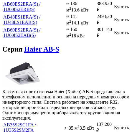
≈ 136
388 920
AB60ES2ERA(S) /
Купить
2
1U60IS2ERB(S)
₽
м
13.6 кВт
≈ 141
249 620
AB48ES1ERA(S) /
Купить
2
1U48LS1EAB(S)
₽
м
14.1 кВт
≈ 160
301 140
AB60ES2ERA(S) /
Купить
2
1U60IS2EAB(S)
₽
м
16 кВт
Серия
Haier AB-S
Кассетная сплит-система Haier (Хайер) AB-S представлена в
трехфазном исполнении и оснащена передовым компрессором
инверторного типа. Система работает на хладагенте R32,
который не производит вредных выбросов в атмосферу.
Одним из преимуществ прибора является круглогодичная
эксплуатация.
137 200
AB35S2SC1FA /
2
Купить
≈ 35 м
3.5 кВт
1U35S2SM2FA
₽