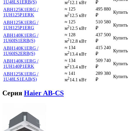
2
1U48LS1ERB(S)
₽
м
12.1 кВт
≈ 125
495 880
ABH125K1ERG /
Купить
2
1UH125P1ERK
₽
м
12.5 кВт
≈ 125
510 580
ABH125K1ERG /
Купить
2
1UH125P1ERG
₽
м
12.5 кВт
≈ 128
437 500
ABH140K1ERG /
Купить
2
1U60IS1ERB(S)
₽
м
12.8 кВт
≈ 134
415 240
ABH140K1ERG /
Купить
2
1U60IS2ERB(S)
₽
м
13.4 кВт
≈ 134
509 740
ABH140K1ERG /
Купить
2
1UH140P1ERK
₽
м
13.4 кВт
≈ 141
289 380
ABH125K1ERG /
Купить
2
1U48LS1EAB(S)
₽
м
14.1 кВт
Серия
Haier AB-CS