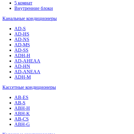
5 комнат
Внутренние блоки
Канальные кондиционеры
AD-S
AD-HS
AD-NS
AD-MS
AD-SS
ADH-H
AD-AHEAA
AD-HN
AD-ANEAA
ADH-M
Кассетные кондиционеры
AB-ES
AB-S
ABH-H
ABH-K
AB-CS
ABH-G