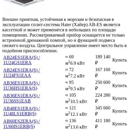
Внешне приятная, устойчивая к морозам и безопасная в
эксплуатации сплит-система Haier (Хайер) AB-ES является
кассетной и может применятся в небольших по площади
помещениях. Рассматриваемый прибор оснащается не только
встроенной дренажной помпой, но и функцией подмеса
свежего воздуха. Центральное управление имеет место быть в
подобном приспособлении.
≈ 69
189 140
AB24ES1ERA(S) /
Купить
2
1U24GS1ERA
₽
м
6.9 кВт
≈ 72
167 160
AB24ES1ERA(S) /
Купить
2
1U24FS1EAA
₽
м
7.2 кВт
≈ 95
250 600
AB36ES1ERA(S) /
Купить
2
1U36HS1ERA(S)
₽
м
9.5 кВт
≈ 105
224 280
AB36ES1ERA(S) /
Купить
2
1U36SS1EAB
₽
м
10.5 кВт
≈ 121
345 660
AB48ES1ERA(S) /
Купить
2
1U48LS1ERB(S)
₽
м
12.1 кВт
≈ 136
411 180
AB60ES2ERA(S) /
Купить
2
1U60IS1ERB(S)
₽
м
13.6 кВт