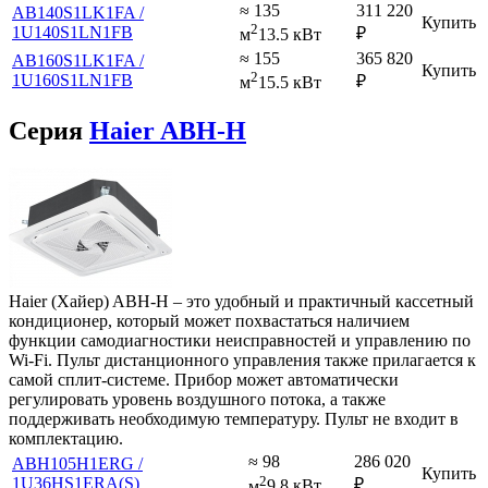
≈ 135
311 220
AB140S1LK1FA /
Купить
2
1U140S1LN1FB
₽
м
13.5 кВт
≈ 155
365 820
AB160S1LK1FA /
Купить
2
1U160S1LN1FB
₽
м
15.5 кВт
Серия
Haier ABH-H
Haier (Хайер) ABH-H – это удобный и практичный кассетный
кондиционер, который может похвастаться наличием
функции самодиагностики неисправностей и управлению по
Wi-Fi. Пульт дистанционного управления также прилагается к
самой сплит-системе. Прибор может автоматически
регулировать уровень воздушного потока, а также
поддерживать необходимую температуру. Пульт не входит в
комплектацию.
≈ 98
286 020
ABH105H1ERG /
Купить
2
1U36HS1ERA(S)
₽
м
9.8 кВт