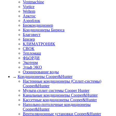
Ventmachine
Vortice
Weltem
Арктос
Аэроблок
Биокондиционер
Кондиционеры Бирюса
Благовест
Бризер
КЛИМАТРОНИК
СВОК
Тепломаш
ФЬОРДИ
Экотерм
Эльф ЭКО
Озонирование воды
→
Кондиционеры Cooper&Hunter
Настенные кондиционеры (Сплит-системы)
Cooper&Hunter
Мульти-сплит системы Cooper Hunter
Канальные кондиционеры Cooper&Hunter
Кассетные кондиционеры Cooper&Hunter
Напольно-потолочные кондиционеры
Cooper&Hunter
Вентиляционные установки Cooper&Hunter