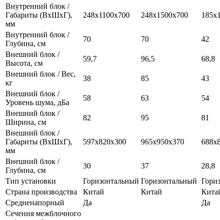
Внутренний блок /
Габариты (ВхШхГ),
248х1100х700
248х1500х700
185x
мм
Внутренний блок /
70
70
42
Глубина, см
Внешний блок /
59,7
96,5
68,8
Высота, см
Внешний блок / Вес,
38
85
43
кг
Внешний блок /
58
63
54
Уровень шума, дБа
Внешний блок /
82
95
81
Ширина, см
Внешний блок /
Габариты (ВхШхГ),
597х820х300
965х950х370
688х
мм
Внешний блок /
30
37
28,8
Глубина, см
Тип установки
Горизонтальный
Горизонтальный
Гори
Страна производства
Китай
Китай
Кита
Средненапорный
Да
Да
Сечения межблочного