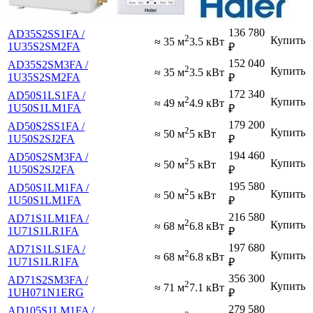
136 780
AD35S2SS1FA /
2
Купить
≈ 35 м
3.5 кВт
1U35S2SM2FA
₽
152 040
AD35S2SM3FA /
2
Купить
≈ 35 м
3.5 кВт
1U35S2SM2FA
₽
172 340
AD50S1LS1FA /
2
Купить
≈ 49 м
4.9 кВт
1U50S1LM1FA
₽
179 200
AD50S2SS1FA /
2
Купить
≈ 50 м
5 кВт
1U50S2SJ2FA
₽
194 460
AD50S2SM3FA /
2
Купить
≈ 50 м
5 кВт
1U50S2SJ2FA
₽
195 580
AD50S1LM1FA /
2
Купить
≈ 50 м
5 кВт
1U50S1LM1FA
₽
216 580
AD71S1LM1FA /
2
Купить
≈ 68 м
6.8 кВт
1U71S1LR1FA
₽
197 680
AD71S1LS1FA /
2
Купить
≈ 68 м
6.8 кВт
1U71S1LR1FA
₽
356 300
AD71S2SM3FA /
2
Купить
≈ 71 м
7.1 кВт
1UH071N1ERG
₽
279 580
AD105S1LM1FA /