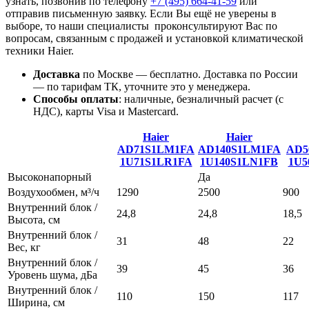
узнать, позвонив по телефону
+7 (495)
664-41-59
или
отправив письменную заявку. Если Вы ещё не уверены в
выборе, то наши специалисты проконсультируют Вас по
вопросам, связанным с продажей и установкой климатической
техники Haier.
Доставка
по Москве — бесплатно.
Доставка по России
— по тарифам ТК, уточните это у менеджера.
Способы оплаты
:
наличные, безналичный расчет (с
НДС), карты Visa и Mastercard.
Haier
Haier
AD71S1LM1FA
AD140S1LM1FA
AD5
1U71S1LR1FA
1U140S1LN1FB
1U5
Высоконапорный
Да
Воздухообмен, м³/ч
1290
2500
900
Внутренний блок /
24,8
24,8
18,5
Высота, см
Внутренний блок /
31
48
22
Вес, кг
Внутренний блок /
39
45
36
Уровень шума, дБа
Внутренний блок /
110
150
117
Ширина, см