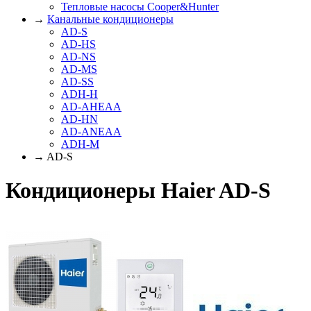
Тепловые насосы Cooper&Hunter
→
Канальные кондиционеры
AD-S
AD-HS
AD-NS
AD-MS
AD-SS
ADH-H
AD-AHEAA
AD-HN
AD-ANEAA
ADH-M
→ AD-S
Кондиционеры Haier AD-S