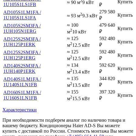
2
Купить
≈ 90 м
9 кВт
1U105S1LS1FB
₽
279 580
AD105S1LM1FA /
2
Купить
≈ 93 м
9.3 кВт
1U105S1LS1FA
₽
≈ 100
479 640
AD105S2SM3FA /
Купить
2
1UH105N1ERG
₽
м
10 кВт
≈ 125
592 480
AD125S2SM3FA /
Купить
2
1UH125P1ERK
₽
м
12.5 кВт
≈ 125
592 480
AD125S2SM3FA /
Купить
2
1UH125P1ERG
₽
м
12.5 кВт
≈ 134
592 620
AD140S2SM3FA /
Купить
2
1UH140P1ERK
₽
м
13.4 кВт
≈ 135
344 820
AD140S1LM1FA /
Купить
2
1U140S1LN1FB
₽
м
13.5 кВт
≈ 155
397 320
AD160S1LM1FA /
Купить
2
1U160S1LN1FB
₽
м
15.5 кВт
Характеристики
При необходимости подберем аналог по наличию товара и
вашему бюджету. Кондиционеры Haier AD-S Вы можете
купить с доставкой по России. Стоимость монтажа Вы можете