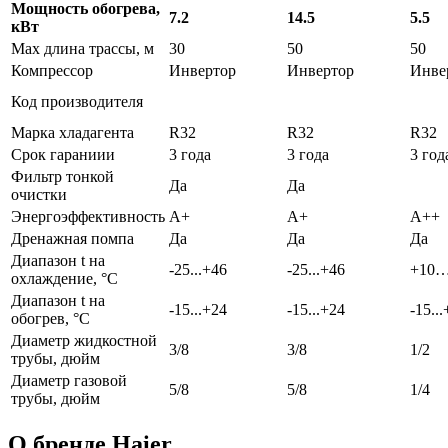
Мощность обогрева,
7.2
14.5
5.5
кВт
Max длина трассы, м
30
50
50
Компрессор
Инвертор
Инвертор
Инве
Код производителя
Марка хладагента
R32
R32
R32
Срок гараниии
3 года
3 года
3 год
Фильтр тонкой
Да
Да
очистки
Энергоэффективность
A+
A+
A++
Дренажная помпа
Да
Да
Да
Диапазон t на
-25...+46
-25...+46
+10…
охлаждение, °С
Диапазон t на
-15...+24
-15...+24
-15..
обогрев, °С
Диаметр жидкостной
3/8
3/8
1/2
трубы, дюйм
Диаметр газовой
5/8
5/8
1/4
трубы, дюйм
О бренде Haier