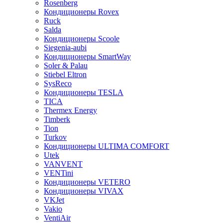
Rosenberg
Кондиционеры Rovex
Ruck
Salda
Кондиционеры Scoole
Siegenia-aubi
Кондиционеры SmartWay
Soler & Palau
Stiebel Eltron
SysReco
Кондиционеры TESLA
TICA
Thermex Energy
Timberk
Tion
Turkov
Кондиционеры ULTIMA COMFORT
Utek
VANVENT
VENTini
Кондиционеры VETERO
Кондиционеры VIVAX
VKJet
Vakio
VentiAir