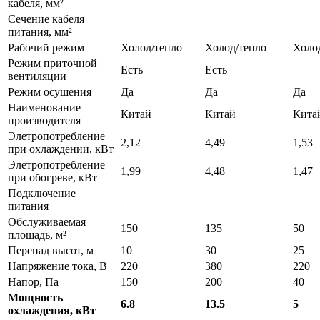
кабеля, мм²
Сечение кабеля
питания, мм²
Рабочий режим
Холод/тепло
Холод/тепло
Холо
Режим приточной
Есть
Есть
вентиляции
Режим осушения
Да
Да
Да
Наименование
Китай
Китай
Кита
производителя
Элетропотребление
2,12
4,49
1,53
при охлаждении, кВт
Элетропотребление
1,99
4,48
1,47
при обогреве, кВт
Подключение
питания
Обслуживаемая
150
135
50
площадь, м²
Перепад высот, м
10
30
25
Напряжение тока, В
220
380
220
Напор, Па
150
200
40
Мощность
6.8
13.5
5
охлаждения, кВт