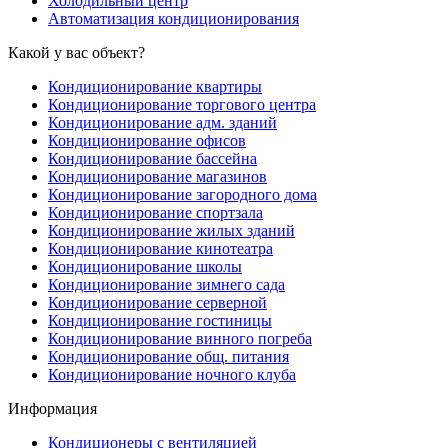
Холодильный центр
Автоматизация кондиционирования
Какой у вас объект?
Кондиционирование квартиры
Кондиционирование торгового центра
Кондиционирование адм. зданий
Кондиционирование офисов
Кондиционирование бассейна
Кондиционирование магазинов
Кондиционирование загородного дома
Кондиционирование спортзала
Кондиционирование жилых зданий
Кондиционирование кинотеатра
Кондиционирование школы
Кондиционирование зимнего сада
Кондиционирование серверной
Кондиционирование гостиницы
Кондиционирование винного погреба
Кондиционирование общ. питания
Кондиционирование ночного клуба
Информация
Кондиционеры с вентиляцией