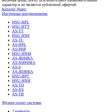
включая цены, носит исключительно ознакомительный
характер и не является публичной офертой.
Каталог Haier:
Настенные кондиционеры
HSU-HPL
HSU-HTT
AS-TT
HSU-HNF
AS-TL
AS-HPL
AS-PHP
HSU-HNM
AS-JBJHRA
AS-NHPHRA
AS-S
AS-JDJHRA
HSU-HPT
HSU-HNH
AS-TD
AS-NS
AS-TB
Мульти сплит системы
2 комнаты