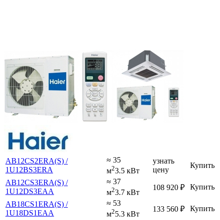
≈ 35
AB12CS2ERA(S) /
узнать
Купить
2
1U12BS3ERA
цену
м
3.5 кВт
≈ 37
AB12CS3ERA(S) /
Купить
108 920
₽
2
1U12DS3EAA
м
3.7 кВт
≈ 53
AB18CS1ERA(S) /
Купить
133 560
₽
2
1U18DS1EAA
м
5.3 кВт