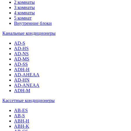
2 комнаты
3 комнаты
4 комнаты
5 комнат
Внутренние блоки
Канальные кондиционеры
AD-S
AD-HS
AD-NS
AD-MS
AD-SS
ADH-H
AD-AHEAA
AD-HN
AD-ANEAA
ADH-M
Кассетные кондиционеры
AB-ES
AB-S
ABH-H
ABH-K