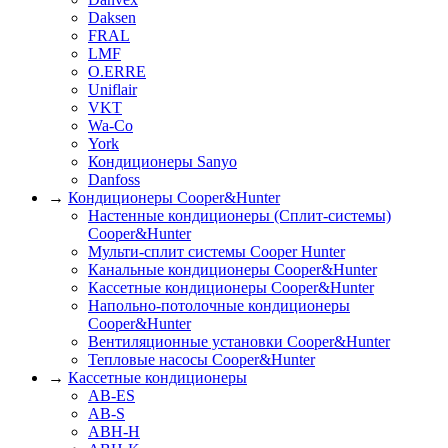
Daksen
FRAL
LMF
O.ERRE
Uniflair
VKT
Wa-Co
York
Кондиционеры Sanyo
Danfoss
→
Кондиционеры Cooper&Hunter
Настенные кондиционеры (Сплит-системы)
Cooper&Hunter
Мульти-сплит системы Cooper Hunter
Канальные кондиционеры Cooper&Hunter
Кассетные кондиционеры Cooper&Hunter
Напольно-потолочные кондиционеры
Cooper&Hunter
Вентиляционные установки Cooper&Hunter
Тепловые насосы Cooper&Hunter
→
Кассетные кондиционеры
AB-ES
AB-S
ABH-H