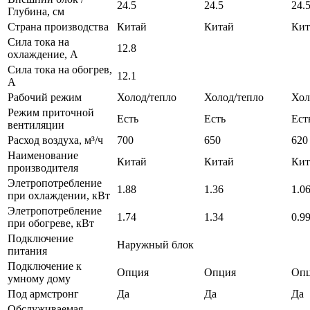
24.5
24.5
24.
Глубина, см
Страна производства
Китай
Китай
Кит
Сила тока на
12.8
охлаждение, А
Сила тока на обогрев,
12.1
А
Рабочий режим
Холод/тепло
Холод/тепло
Хол
Режим приточной
Есть
Есть
Ест
вентиляции
Расход воздуха, м³/ч
700
650
620
Наименование
Китай
Китай
Кит
производителя
Элетропотребление
1.88
1.36
1.0
при охлаждении, кВт
Элетропотребление
1.74
1.34
0.9
при обогреве, кВт
Подключение
Наружный блок
питания
Подключение к
Опция
Опция
Оп
умному дому
Под армстронг
Да
Да
Да
Обслуживаемая