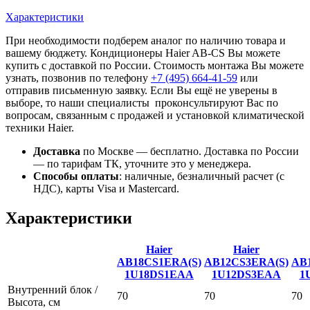
Характеристики
При необходимости подберем аналог по наличию товара и
вашему бюджету. Кондиционеры Haier AB-CS Вы можете
купить с доставкой по России. Стоимость монтажа Вы можете
узнать, позвонив по телефону
+7 (495)
664-41-59
или
отправив письменную заявку. Если Вы ещё не уверены в
выборе, то наши специалисты проконсультируют Вас по
вопросам, связанным с продажей и установкой климатической
техники Haier.
Доставка
по Москве — бесплатно.
Доставка по России
— по тарифам ТК, уточните это у менеджера.
Способы оплаты
:
наличные, безналичный расчет (с
НДС), карты Visa и Mastercard.
Характеристики
Haier
Haier
AB18CS1ERA(S)
AB12CS3ERA(S)
AB
1U18DS1EAA
1U12DS3EAA
1
Внутренний блок /
70
70
70
Высота, см