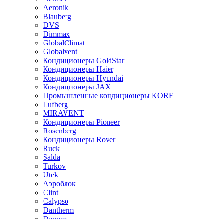
Aeronik
Blauberg
DVS
Dimmax
GlobalClimat
Globalvent
Кондиционеры GoldStar
Кондиционеры Haier
Кондиционеры Hyundai
Кондиционеры JAX
Промышленные кондиционеры KORF
Lufberg
MIRAVENT
Кондиционеры Pioneer
Rosenberg
Кондиционеры Rover
Ruck
Salda
Turkov
Utek
Аэроблок
Clint
Calypso
Dantherm
Danvex