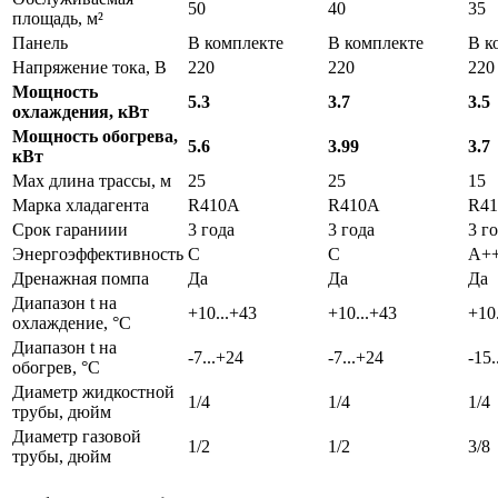
50
40
35
площадь, м²
Панель
В комплекте
В комплекте
В к
Напряжение тока, В
220
220
220
Мощность
5.3
3.7
3.5
охлаждения, кВт
Мощность обогрева,
5.6
3.99
3.7
кВт
Max длина трассы, м
25
25
15
Марка хладагента
R410A
R410A
R4
Срок гараниии
3 года
3 года
3 г
Энергоэффективность
C
C
A+
Дренажная помпа
Да
Да
Да
Диапазон t на
+10...+43
+10...+43
+10
охлаждение, °С
Диапазон t на
-7...+24
-7...+24
-15.
обогрев, °С
Диаметр жидкостной
1/4
1/4
1/4
трубы, дюйм
Диаметр газовой
1/2
1/2
3/8
трубы, дюйм