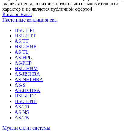
включая цены, носит исключительно ознакомительный
характер и не является публичной офертой.
Каталог Haier:
Настенные кондиционеры
HSU-HPL
HSU-HTT
AS-TT
HSU-HNF
AS-TL
AS-HPL
AS-PHP
HSU-HNM
AS-JBJHRA
AS-NHPHRA
AS-S
AS-JDJHRA
HSU-HPT
HSU-HNH
AS-TD
AS-NS
AS-TB
Мульти сплит системы