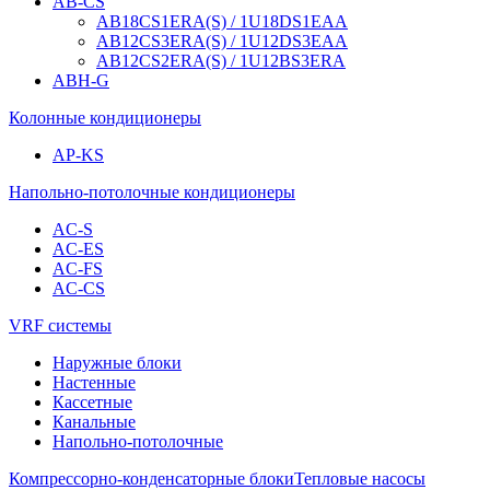
AB-CS
AB18CS1ERA(S) / 1U18DS1EAA
AB12CS3ERA(S) / 1U12DS3EAA
AB12CS2ERA(S) / 1U12BS3ERA
ABH-G
Колонные кондиционеры
AP-KS
Напольно-потолочные кондиционеры
AC-S
AC-ES
AC-FS
AC-CS
VRF системы
Наружные блоки
Настенные
Кассетные
Канальные
Напольно-потолочные
Компрессорно-конденсаторные блоки
Тепловые насосы