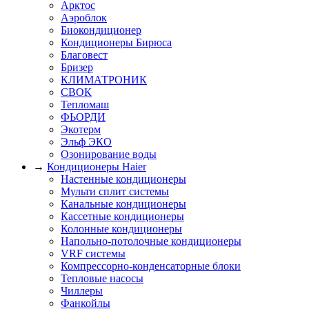
Арктос
Аэроблок
Биокондиционер
Кондиционеры Бирюса
Благовест
Бризер
КЛИМАТРОНИК
СВОК
Тепломаш
ФЬОРДИ
Экотерм
Эльф ЭКО
Озонирование воды
→
Кондиционеры Haier
Настенные кондиционеры
Мульти сплит системы
Канальные кондиционеры
Кассетные кондиционеры
Колонные кондиционеры
Напольно-потолочные кондиционеры
VRF системы
Компрессорно-конденсаторные блоки
Тепловые насосы
Чиллеры
Фанкойлы