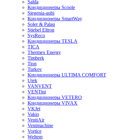
Salda
Кондиционеры Scoole
Siegenia-aubi
Кондиционеры SmartWay
Soler & Palau
Stiebel Eltron
SysReco
Кондиционеры TESLA
TICA
Thermex Energy
Timberk
Tion
Turkov
Кондиционеры ULTIMA COMFORT
Utek
VANVENT
VENTini
Кондиционеры VETERO
Кондиционеры VIVAX
VKJet
Vakio
VentiAir
Ventmachine
Vortice
Weltem