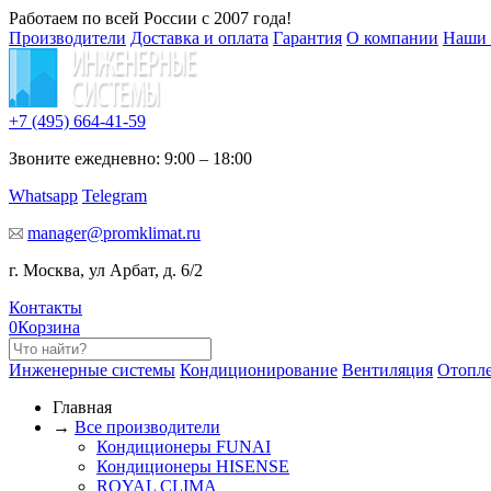
Работаем по всей России с 2007 года!
Производители
Доставка и оплата
Гарантия
О компании
Наши 
+7 (495)
664-41-59
Звоните ежедневно: 9:00 – 18:00
Whatsapp
Telegram
manager@promklimat.ru
г. Москва, ул Арбат, д. 6/2
Контакты
0
Корзина
Инженерные системы
Кондиционирование
Вентиляция
Отопл
Главная
→
Все производители
Кондиционеры FUNAI
Кондиционеры HISENSE
ROYAL CLIMA