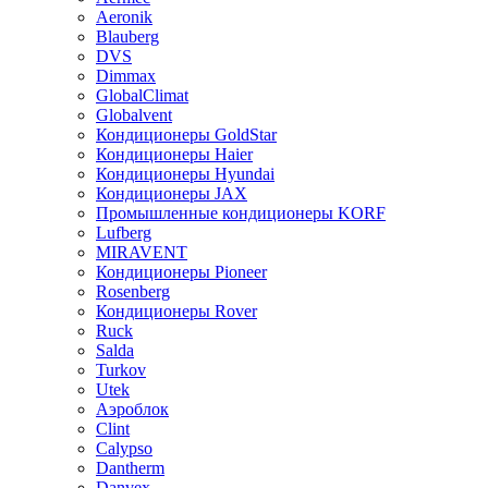
Aeronik
Blauberg
DVS
Dimmax
GlobalClimat
Globalvent
Кондиционеры GoldStar
Кондиционеры Haier
Кондиционеры Hyundai
Кондиционеры JAX
Промышленные кондиционеры KORF
Lufberg
MIRAVENT
Кондиционеры Pioneer
Rosenberg
Кондиционеры Rover
Ruck
Salda
Turkov
Utek
Аэроблок
Clint
Calypso
Dantherm
Danvex