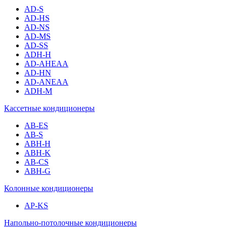
AD-S
AD-HS
AD-NS
AD-MS
AD-SS
ADH-H
AD-AHEAA
AD-HN
AD-ANEAA
ADH-M
Кассетные кондиционеры
AB-ES
AB-S
ABH-H
ABH-K
AB-CS
ABH-G
Колонные кондиционеры
AP-KS
Напольно-потолочные кондиционеры