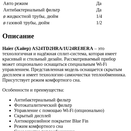
Авто режим
Да
Антибактериальный фильтр
Да
ø жидкостной трубы, дюйм
1/4
ø газовой трубы, дюйм
1/2
Описание
Haier
(Хайер)
AS
24
TD
2
HRA
/1
U
24
RE
8
ERA
– это
технологичная и надёжная сплит-система, которая имеет
красивый и стильный дизайн. Рассматриваемый прибор
может опционально оснащаться специальным Wi-Fi
управлением. Представленная модель оснащается скрытым
дисплеем и имеет технологию самоочистки теплообменника.
Присутствует режим комфортного сна.
Особенности и преимущества:
Антибактериальный фильтр
Фотокаталитический фильтр
Управление с помощью Wi-Fi (опционально)
Скрытый дисплей
Антикоррозийное покрытие Blue Fin
Режим комфортного сна