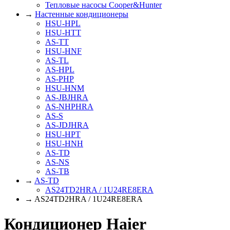
Тепловые насосы Cooper&Hunter
→
Настенные кондиционеры
HSU-HPL
HSU-HTT
AS-TT
HSU-HNF
AS-TL
AS-HPL
AS-PHP
HSU-HNM
AS-JBJHRA
AS-NHPHRA
AS-S
AS-JDJHRA
HSU-HPT
HSU-HNH
AS-TD
AS-NS
AS-TB
→
AS-TD
AS24TD2HRA / 1U24RE8ERA
→ AS24TD2HRA / 1U24RE8ERA
Кондиционер Haier