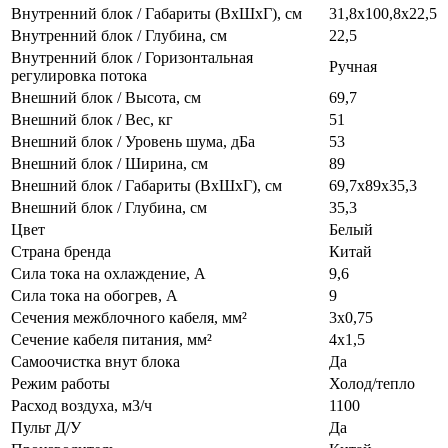
Внутренний блок / Габариты (ВхШхГ), см
31,8х100,8х22,5
Внутренний блок / Глубина, см
22,5
Внутренний блок / Горизонтальная
Ручная
регулировка потока
Внешний блок / Высота, см
69,7
Внешний блок / Вес, кг
51
Внешний блок / Уровень шума, дБа
53
Внешний блок / Ширина, см
89
Внешний блок / Габариты (ВхШхГ), см
69,7х89х35,3
Внешний блок / Глубина, см
35,3
Цвет
Белый
Страна бренда
Китай
Сила тока на охлаждение, А
9,6
Сила тока на обогрев, А
9
Сечения межблочного кабеля, мм²
3х0,75
Сечение кабеля питания, мм²
4х1,5
Самоочистка внут блока
Да
Режим работы
Холод/тепло
Расход воздуха, м3/ч
1100
Пульт Д/У
Да