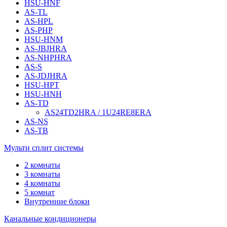
HSU-HNF
AS-TL
AS-HPL
AS-PHP
HSU-HNM
AS-JBJHRA
AS-NHPHRA
AS-S
AS-JDJHRA
HSU-HPT
HSU-HNH
AS-TD
AS24TD2HRA / 1U24RE8ERA
AS-NS
AS-TB
Мульти сплит системы
2 комнаты
3 комнаты
4 комнаты
5 комнат
Внутренние блоки
Канальные кондиционеры