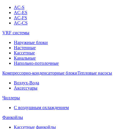
AC-S
AC-ES
AC-FS
AC-CS
VRF системы
Наружные блоки
Настенные
Кассетные
Канальные
Напольно-потолочные
Компрессорно-конденсаторные блоки
Тепловые насосы
Воздух-Вода
Аксессуары
Чиллеры
С воздушным охлаждением
Фанкойлы
Кассетные фанкойлы