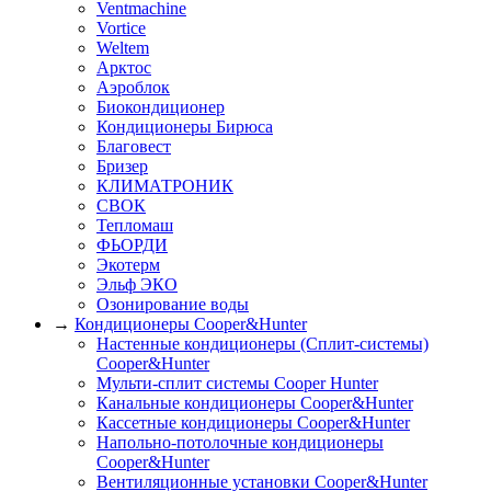
Ventmachine
Vortice
Weltem
Арктос
Аэроблок
Биокондиционер
Кондиционеры Бирюса
Благовест
Бризер
КЛИМАТРОНИК
СВОК
Тепломаш
ФЬОРДИ
Экотерм
Эльф ЭКО
Озонирование воды
→
Кондиционеры Cooper&Hunter
Настенные кондиционеры (Сплит-системы)
Cooper&Hunter
Мульти-сплит системы Cooper Hunter
Канальные кондиционеры Cooper&Hunter
Кассетные кондиционеры Cooper&Hunter
Напольно-потолочные кондиционеры
Cooper&Hunter
Вентиляционные установки Cooper&Hunter