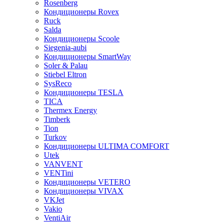
Rosenberg
Кондиционеры Rovex
Ruck
Salda
Кондиционеры Scoole
Siegenia-aubi
Кондиционеры SmartWay
Soler & Palau
Stiebel Eltron
SysReco
Кондиционеры TESLA
TICA
Thermex Energy
Timberk
Tion
Turkov
Кондиционеры ULTIMA COMFORT
Utek
VANVENT
VENTini
Кондиционеры VETERO
Кондиционеры VIVAX
VKJet
Vakio
VentiAir