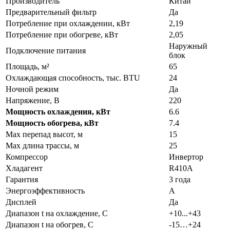
Производитель
Китай
Предварительный фильтр
Да
Потребление при охлаждении, кВт
2,19
Потребление при обогреве, кВт
2,05
Наружный
Подключение питания
блок
Площадь, м²
65
Охлаждающая способность, тыс. BTU
24
Ночной режим
Да
Напряжение, В
220
Мощность охлаждения, кВт
6.6
Мощность обогрева, кВт
7.4
Max перепад высот, м
15
Max длина трассы, м
25
Компрессор
Инвертор
Хладагент
R410A
Гарантия
3 года
Энергоэффективность
A
Дисплей
Да
Диапазон t на охлаждение, С
+10...+43
Диапазон t на обогрев, С
-15…+24