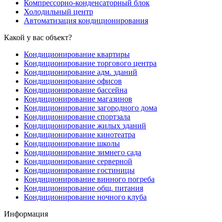
Компрессорно-конденсаторный блок
Холодильный центр
Автоматизация кондиционирования
Какой у вас объект?
Кондиционирование квартиры
Кондиционирование торгового центра
Кондиционирование адм. зданий
Кондиционирование офисов
Кондиционирование бассейна
Кондиционирование магазинов
Кондиционирование загородного дома
Кондиционирование спортзала
Кондиционирование жилых зданий
Кондиционирование кинотеатра
Кондиционирование школы
Кондиционирование зимнего сада
Кондиционирование серверной
Кондиционирование гостиницы
Кондиционирование винного погреба
Кондиционирование общ. питания
Кондиционирование ночного клуба
Информация