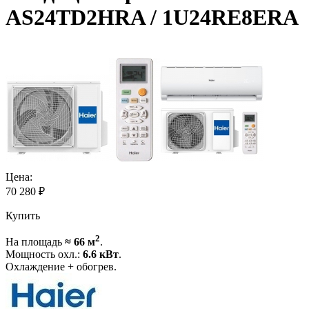
AS24TD2HRA / 1U24RE8ERA
Цена:
70 280
₽
Купить
2
На площадь
≈ 66 м
.
Мощность охл.:
6.6 кВт
.
Охлаждение + обогрев.