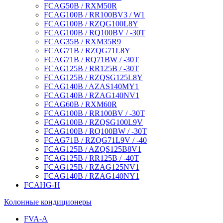
FCAG50B / RXM50R
FCAG100B / RR100BV3 / W1
FCAG100B / RZQG100L8Y
FCAG100B / RQ100BV / -30T
FCAG35B / RXM35R9
FCAG71B / RZQG71L8Y
FCAG71B / RQ71BW / -30T
FCAG125B / RR125B / -30T
FCAG125B / RZQSG125L8Y
FCAG140B / AZAS140MY1
FCAG140B / RZAG140NV1
FCAG60B / RXM60R
FCAG100B / RR100BV / -30T
FCAG100B / RZQSG100L9V
FCAG100B / RQ100BW / -30T
FCAG71B / RZQG71L9V / -40
FCAG125B / AZQS125B8V1
FCAG125B / RR125B / -40T
FCAG125B / RZAG125NV1
FCAG140B / RZAG140NY1
FCAHG-H
Колонные кондиционеры
FVA-A