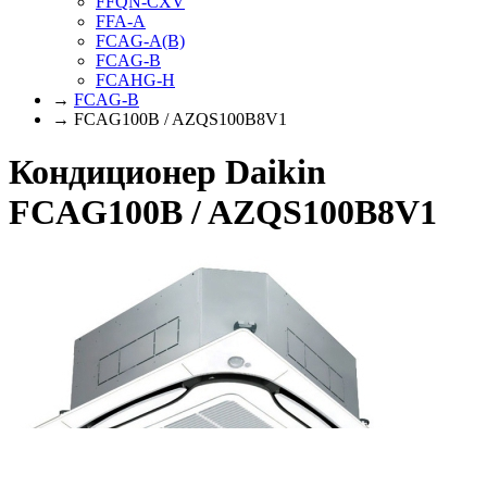
FFQN-CXV
FFA-A
FCAG-A(B)
FCAG-B
FCAHG-H
→
FCAG-B
→ FCAG100B / AZQS100B8V1
Кондиционер Daikin
FCAG100B / AZQS100B8V1