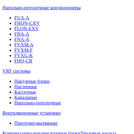
Напольно-потолочные кондиционеры
FUA-A
FHQN-CXV
FLQN-EXV
FHA-A
FNA-A
FVXM-A
FVXM-F
FVXG-K
FHQ-CB
VRF системы
Наружные блоки
Настенные
Кассетные
Канальные
Напольно-потолочные
Вентиляционные установки
Приточно-вытяжные
Компрессорно-конденсаторные блоки
Тепловые насосы