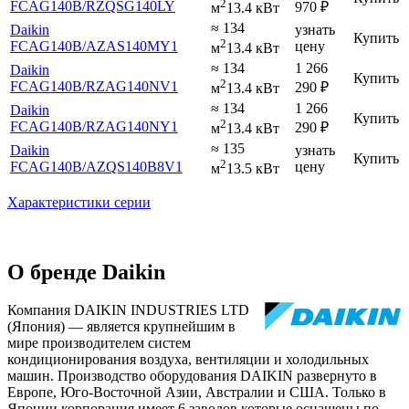
2
FCAG140B
/RZQSG140LY
970
₽
м
13.4 кВт
≈ 134
Daikin
узнать
Купить
2
FCAG140B
/AZAS140MY1
цену
м
13.4 кВт
≈ 134
1 266
Daikin
Купить
2
FCAG140B
/RZAG140NV1
290
₽
м
13.4 кВт
≈ 134
1 266
Daikin
Купить
2
FCAG140B
/RZAG140NY1
290
₽
м
13.4 кВт
≈ 135
Daikin
узнать
Купить
2
FCAG140B
/AZQS140B8V1
цену
м
13.5 кВт
Характеристики серии
О бренде Daikin
Компания DAIKIN INDUSTRIES LTD
(Япония) — является крупнейшим в
мире производителем систем
кондиционирования воздуха, вентиляции и холодильных
машин. Производство оборудования DAIKIN развернуто в
Европе, Юго-Восточной Азии, Австралии и США. Только в
Японии корпорация имеет 6 заводов которые оснащены по