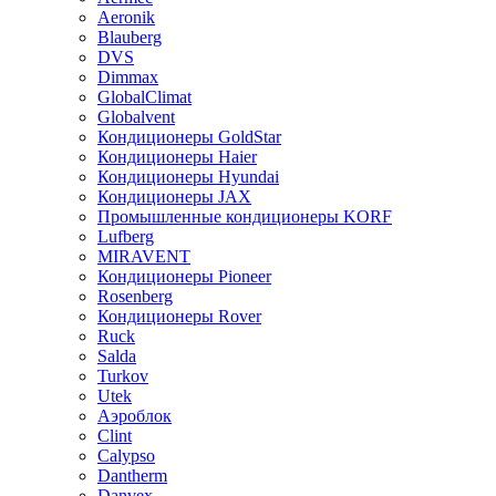
Aeronik
Blauberg
DVS
Dimmax
GlobalClimat
Globalvent
Кондиционеры GoldStar
Кондиционеры Haier
Кондиционеры Hyundai
Кондиционеры JAX
Промышленные кондиционеры KORF
Lufberg
MIRAVENT
Кондиционеры Pioneer
Rosenberg
Кондиционеры Rover
Ruck
Salda
Turkov
Utek
Аэроблок
Clint
Calypso
Dantherm
Danvex