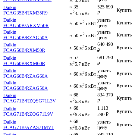
м
3.5 кВт
≈ 35
525 690
Daikin
Купить
2
FCAG35B
/RXM35R9
₽
м
3.5 кВт
Daikin
узнать
2
Купить
≈ 50 м
5 кВт
FCAG50B
/ARXM50R
цену
Daikin
узнать
2
Купить
≈ 50 м
5 кВт
FCAG50B
/RZAG50A
цену
640 490
Daikin
2
Купить
≈ 50 м
5 кВт
FCAG50B
/RXM50R
₽
≈ 57
681 790
Daikin
Купить
2
FCAG60B
/RXM60R
₽
м
5.7 кВт
Daikin
узнать
2
Купить
≈ 60 м
6 кВт
FCAG60B
/RZAG60A
цену
Daikin
узнать
2
Купить
≈ 60 м
6 кВт
FCAG60B
/RZAG50A
цену
≈ 68
834 370
Daikin
Купить
2
FCAG71B
/RZQSG71L3V
₽
м
6.8 кВт
≈ 68
1 113
Daikin
Купить
2
FCAG71B
/RZQG71L9V
290
₽
м
6.8 кВт
≈ 68
Daikin
узнать
Купить
2
FCAG71B
/AZAS71MV1
цену
м
6.8 кВт
≈ 68
845 710