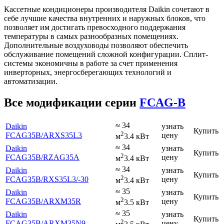
Кассетные кондиционеры производителя
Daikin сочетают в
себе лучшие качества внутренних и наружных блоков, что
позволяет им достигать превосходного поддержания
температуры в самых разнообразных помещениях.
Дополнительные воздуховоды позволяют обеспечить
обслуживание помещений сложной конфигурации. Сплит-
системы экономичны в работе за счет применения
инверторных, энергосберегающих технологий и
автоматизации.
Все модификации серии
FCAG-B
≈ 34
Daikin
узнать
Купить
2
FCAG35B
/ARXS35L3
цену
м
3.4 кВт
≈ 34
Daikin
узнать
Купить
2
FCAG35B
/RZAG35A
цену
м
3.4 кВт
≈ 34
Daikin
узнать
Купить
2
FCAG35B
/RXS35L3
/-30
цену
м
3.4 кВт
≈ 35
Daikin
узнать
Купить
2
FCAG35B
/ARXM35R
цену
м
3.5 кВт
≈ 35
Daikin
узнать
Купить
2
FCAG35B
/ARXM35N9
цену