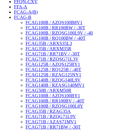
FFQN-CXV
FFA-A
FCAG-A(B)
FCAG-B
FCAG100B / AZQS100B8V1
FCAG100B / RR100BW / -30T
FCAG100B / RZQSG100L9V / -40
FCAG100B / RQ100BW / -40T
FCAG35B / ARXS35L3
FCAG35B / ARXM35R
FCAG71B / RR71BV / -30T
FCAG71B / RZQSG71L3V
FCAG125B / AZQS125BY1
FCAG125B / RQ125B / -40T
FCAG125B / RZAG125NY1
FCAG140B / RZQG140L9V
FCAG140B / RZASG140MV1
FCAG50B / ARXM50R
FCAG100B / AZQS100BY1
FCAG100B / RR100BV / -40T
FCAG100B / RZQSG100L8Y
FCAG35B / RZAG35A
FCAG71B / RZQG71L9V
FCAG71B / AZAS71MV1
FCAG71B / RR71BW / -30T