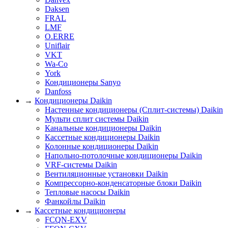
Daksen
FRAL
LMF
O.ERRE
Uniflair
VKT
Wa-Co
York
Кондиционеры Sanyo
Danfoss
→
Кондиционеры Daikin
Настенные кондиционеры (Сплит-системы) Daikin
Мульти сплит системы Daikin
Канальные кондиционеры Daikin
Кассетные кондиционеры Daikin
Колонные кондиционеры Daikin
Напольно-потолочные кондиционеры Daikin
VRF-системы Daikin
Вентиляционные установки Daikin
Компрессорно-конденсаторные блоки Daikin
Тепловые насосы Daikin
Фанкойлы Daikin
→
Кассетные кондиционеры
FCQN-EXV