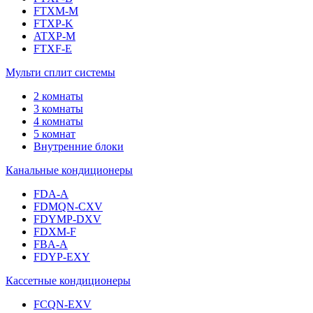
FTXM-M
FTXP-K
ATXP-M
FTXF-E
Мульти сплит системы
2 комнаты
3 комнаты
4 комнаты
5 комнат
Внутренние блоки
Канальные кондиционеры
FDA-A
FDMQN-CXV
FDYMP-DXV
FDXM-F
FBA-A
FDYP-EXY
Кассетные кондиционеры
FCQN-EXV