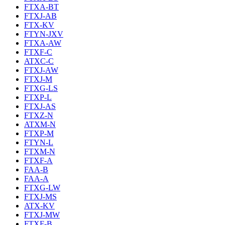
FTXA-BT
FTXJ-AB
FTX-KV
FTYN-JXV
FTXA-AW
FTXF-C
ATXC-C
FTXJ-AW
FTXJ-M
FTXG-LS
FTXP-L
FTXJ-AS
FTXZ-N
ATXM-N
FTXP-M
FTYN-L
FTXM-N
FTXF-A
FAA-B
FAA-A
FTXG-LW
FTXJ-MS
ATX-KV
FTXJ-MW
FTXF-B