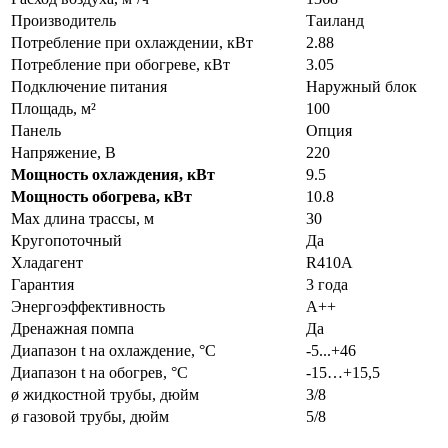
Производитель
Таиланд
Потребление при охлаждении, кВт
2.88
Потребление при обогреве, кВт
3.05
Подключение питания
Наружный блок
Площадь, м²
100
Панель
Опция
Напряжение, В
220
Мощность охлаждения, кВт
9.5
Мощность обогрева, кВт
10.8
Max длина трассы, м
30
Кругопоточный
Да
Хладагент
R410A
Гарантия
3 года
Энергоэффективность
A++
Дренажная помпа
Да
Диапазон t на охлаждение, °С
-5...+46
Диапазон t на обогрев, °С
-15…+15,5
ø жидкостной трубы, дюйм
3/8
ø газовой трубы, дюйм
5/8