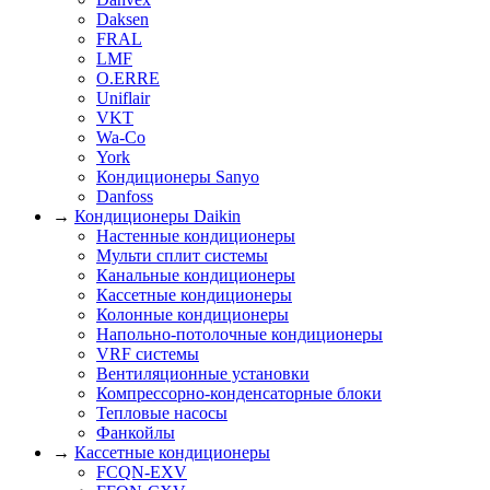
Daksen
FRAL
LMF
O.ERRE
Uniflair
VKT
Wa-Co
York
Кондиционеры Sanyo
Danfoss
→
Кондиционеры Daikin
Настенные кондиционеры
Мульти сплит системы
Канальные кондиционеры
Кассетные кондиционеры
Колонные кондиционеры
Напольно-потолочные кондиционеры
VRF системы
Вентиляционные установки
Компрессорно-конденсаторные блоки
Тепловые насосы
Фанкойлы
→
Кассетные кондиционеры
FCQN-EXV