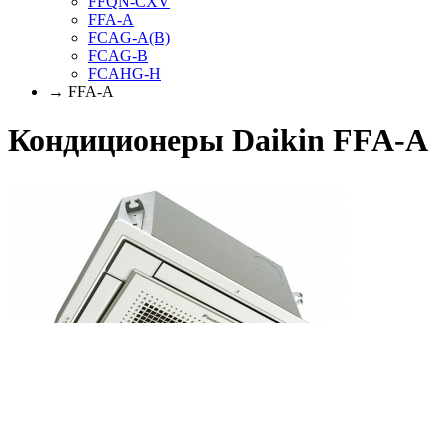
FFQN-CXV
FFA-A
FCAG-A(B)
FCAG-B
FCAHG-H
→ FFA-A
Кондиционеры Daikin FFA-A