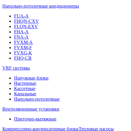
Напольно-потолочные кондиционеры
FUA-A
FHQN-CXV
FLQN-EXV
FHA-A
FNA-A
FVXM-A
FVXM-F
FVXG-K
FHQ-CB
VRF системы
Наружные блоки
Настенные
Кассетные
Канальные
Напольно-потолочные
Вентиляционные установки
Приточно-вытяжные
Компрессорно-конденсаторные блоки
Тепловые насосы