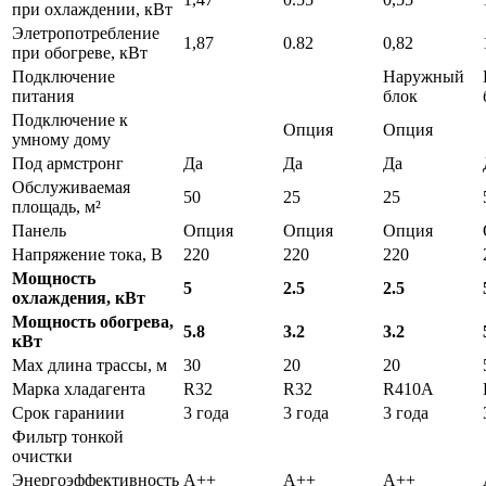
при охлаждении, кВт
Элетропотребление
1,87
0.82
0,82
при обогреве, кВт
Подключение
Наружный
питания
блок
Подключение к
Опция
Опция
умному дому
Под армстронг
Да
Да
Да
Обслуживаемая
50
25
25
площадь, м²
Панель
Опция
Опция
Опция
Напряжение тока, В
220
220
220
Мощность
5
2.5
2.5
охлаждения, кВт
Мощность обогрева,
5.8
3.2
3.2
кВт
Max длина трассы, м
30
20
20
Марка хладагента
R32
R32
R410A
Срок гараниии
3 года
3 года
3 года
Фильтр тонкой
очистки
Энергоэффективность
A++
A++
A++