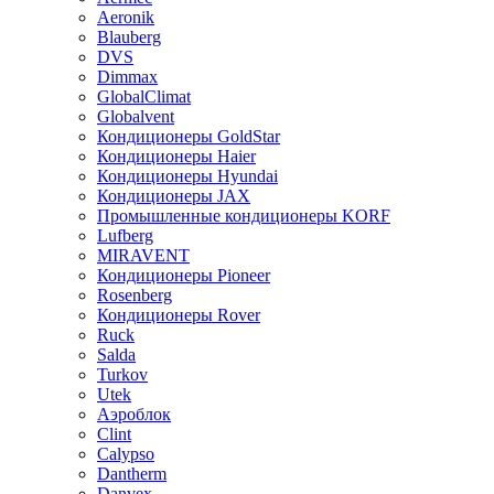
Aeronik
Blauberg
DVS
Dimmax
GlobalClimat
Globalvent
Кондиционеры GoldStar
Кондиционеры Haier
Кондиционеры Hyundai
Кондиционеры JAX
Промышленные кондиционеры KORF
Lufberg
MIRAVENT
Кондиционеры Pioneer
Rosenberg
Кондиционеры Rover
Ruck
Salda
Turkov
Utek
Аэроблок
Clint
Calypso
Dantherm
Danvex