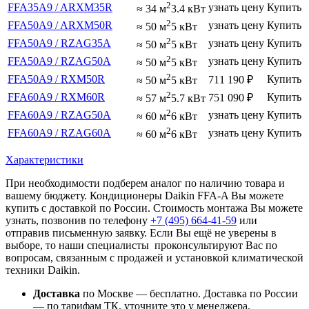
2
FFA35A9 / ARXM35R
узнать цену
Купить
≈ 34 м
3.4 кВт
2
FFA50A9 / ARXM50R
узнать цену
Купить
≈ 50 м
5 кВт
2
FFA50A9 / RZAG35A
узнать цену
Купить
≈ 50 м
5 кВт
2
FFA50A9 / RZAG50A
узнать цену
Купить
≈ 50 м
5 кВт
2
FFA50A9 / RXM50R
Купить
711 190
₽
≈ 50 м
5 кВт
2
FFA60A9 / RXM60R
Купить
751 090
₽
≈ 57 м
5.7 кВт
2
FFA60A9 / RZAG50A
узнать цену
Купить
≈ 60 м
6 кВт
2
FFA60A9 / RZAG60A
узнать цену
Купить
≈ 60 м
6 кВт
Характеристики
При необходимости подберем аналог по наличию товара и
вашему бюджету. Кондиционеры Daikin FFA-A Вы можете
купить с доставкой по России. Стоимость монтажа Вы можете
узнать, позвонив по телефону
+7 (495)
664-41-59
или
отправив письменную заявку. Если Вы ещё не уверены в
выборе, то наши специалисты проконсультируют Вас по
вопросам, связанным с продажей и установкой климатической
техники Daikin.
Доставка
по Москве — бесплатно.
Доставка по России
— по тарифам ТК, уточните это у менеджера.