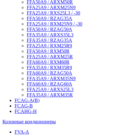
FFA50A9 / ARXM50R
FFA25A9 / ARXM25N9
FFA25A9 / RXS25L3 / -30
FFA50A9 / RZAG35A
FFA25A9 / RXM25N9 / -30
FFA50A9 / RZAG50A
FFA35A9 / ARXS35L3
FFA35A9 / RZAG35A
FFA25A9 / RXM25R9
FFA50A9 / RXM50R
FFA25A9 / ARXM25R
FFA60A9 / RXM60R
FFA35A9 / RXM35R9
FFA60A9 / RZAG50A
FFA35A9 / ARXM35N9
FFA60A9 / RZAG60A
FFA25A9 / ARXS25L3
FFA35A9 / ARXM35R
FCAG-A(B)
FCAG-B
FCAHG-H
Колонные кондиционеры
FVA-A