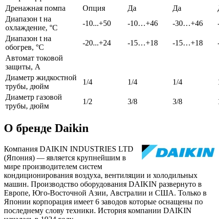
Дренажная помпа
Опция
Да
Да
Диапазон t на
-10...+50
-10…+46
-30…+46
охлаждение, °С
Диапазон t на
-20...+24
-15…+18
-15…+18
обогрев, °С
Автомат токовой
защиты, A
Диаметр жидкостной
1/4
1/4
1/4
трубы, дюйм
Диаметр газовой
1/2
3/8
3/8
трубы, дюйм
О бренде Daikin
Компания DAIKIN INDUSTRIES LTD
(Япония) — является крупнейшим в
мире производителем систем
кондиционирования воздуха, вентиляции и холодильных
машин. Производство оборудования DAIKIN развернуто в
Европе, Юго-Восточной Азии, Австралии и США. Только в
Японии корпорация имеет 6 заводов которые оснащены по
последнему слову техники. История компании DAIKIN