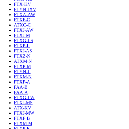
FTX-KV
FTYN-JXV
FTXA-AW
FTXF-C
ATXC-C
FTXJ-AW
FTXJ-M
FTXG-LS
FTXP-L
FTXJ-AS
FTXZ-N
ATXM-N
FTXP-M
FTYN-L
FTXM-N
FTXF-A
FAA-B
FAA-A
FTXG-LW
FTXJ-MS
ATX-KV
FTXJ-MW
FTXF-B
FTXM-M
FTXP-K