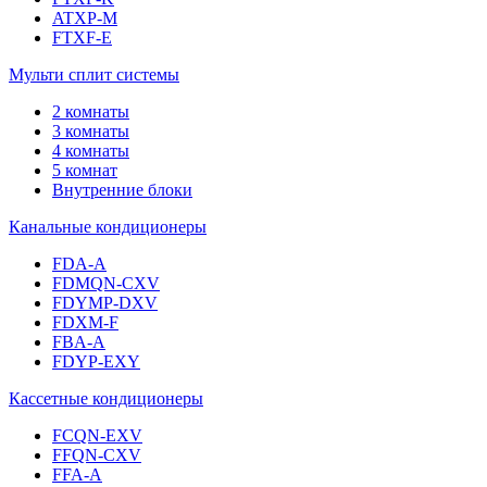
ATXP-M
FTXF-E
Мульти сплит системы
2 комнаты
3 комнаты
4 комнаты
5 комнат
Внутренние блоки
Канальные кондиционеры
FDA-A
FDMQN-CXV
FDYMP-DXV
FDXM-F
FBA-A
FDYP-EXY
Кассетные кондиционеры
FCQN-EXV
FFQN-CXV
FFA-A