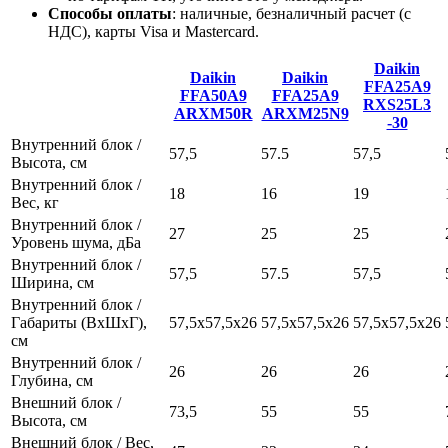
Способы оплаты
:
наличные, безналичный расчет (с
НДС), карты Visa и Mastercard.
Daikin
Daikin
Daikin
FFA25A9
FFA50A9
FFA25A9
RXS25L3
ARXM50R
ARXM25N9
-30
Внутренний блок /
57,5
57.5
57,5
Высота, см
Внутренний блок /
18
16
19
Вес, кг
Внутренний блок /
27
25
25
Уровень шума, дБа
Внутренний блок /
57,5
57.5
57,5
Ширина, см
Внутренний блок /
Габариты (ВхШхГ),
57,5x57,5х26
57,5x57,5х26
57,5x57,5х26
см
Внутренний блок /
26
26
26
Глубина, см
Внешний блок /
73,5
55
55
Высота, см
Внешний блок / Вес,