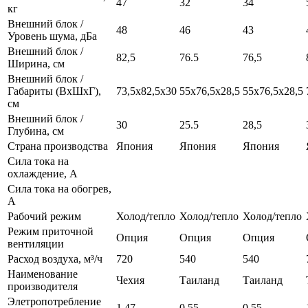
47
32
34
кг
Внешний блок /
48
46
43
Уровень шума, дБа
Внешний блок /
82,5
76.5
76,5
Ширина, см
Внешний блок /
Габариты (ВхШхГ),
73,5x82,5x30
55x76,5x28,5
55x76,5x28,5
см
Внешний блок /
30
25.5
28,5
Глубина, см
Страна производства
Япония
Япония
Япония
Сила тока на
охлаждение, А
Сила тока на обогрев,
А
Рабочий режим
Холод/тепло
Холод/тепло
Холод/тепло
Режим приточной
Опция
Опция
Опция
вентиляции
Расход воздуха, м³/ч
720
540
540
Наименование
Чехия
Таиланд
Таиланд
производителя
Элетропотребление
1,47
0.55
0,55