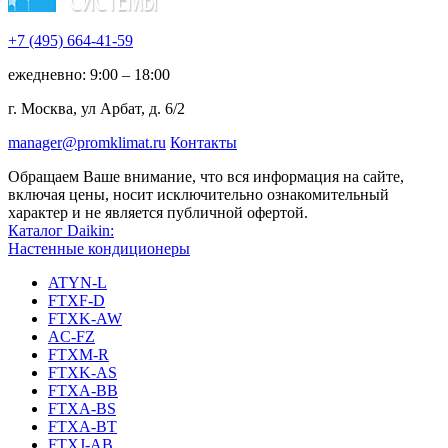
+7 (495)
664-41-59
ежедневно: 9:00 – 18:00
г. Москва, ул Арбат, д. 6/2
manager@promklimat.ru
Контакты
Обращаем Ваше внимание, что вся информация на сайте,
включая цены, носит исключительно ознакомительный
характер и не является публичной офертой.
Каталог Daikin:
Настенные кондиционеры
ATYN-L
FTXF-D
FTXK-AW
AC-FZ
FTXM-R
FTXK-AS
FTXA-BB
FTXA-BS
FTXA-BT
FTXJ-AB