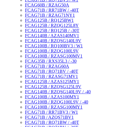
FCAG60B / RZAG50A
FCAG71B / RR71BW / -40T
FCAG71B / RZAG71NY1
FCAG125B / RQ125BW1
FCAG125B / RZQG125L8Y
FCAG125B / RQ125B / -30T
FCAG140B / AZAS140MV1
FCAG140B / RZQSG140L9V
FCAG100B / RQ100BV3 / W1
FCAG100B / RZQG100L9V
FCAG100B / RZASG100MV1
FCAG35B / RXS35L3 / -30
FCAG71B / RZAG60A
FCAG71B / RQ71BV / -40T
FCAG71B / RZASG71MV1
FCAG125B / AZAS125MY1
FCAG125B / RZQSG125L9V
FCAG140B / RZQSG140L9V / -40
FCAG100B / AZAS100MY1
FCAG100B / RZQG100L9V / -40
FCAG100B / RZASG100MY1
FCAG71B / RR71BV3 / W1
FCAG71B / AZQS71BV1
FCAG71B / RQ71BW / -40T