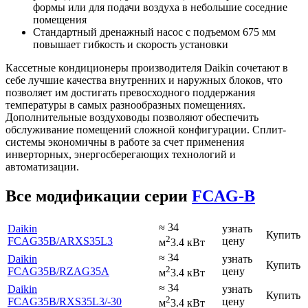
формы или для подачи воздуха в небольшие соседние
помещения
Стандартный дренажный насос с подъемом 675 мм
повышает гибкость и скорость установки
Кассетные кондиционеры производителя
Daikin сочетают в
себе лучшие качества внутренних и наружных блоков, что
позволяет им достигать превосходного поддержания
температуры в самых разнообразных помещениях.
Дополнительные воздуховоды позволяют обеспечить
обслуживание помещений сложной конфигурации. Сплит-
системы экономичны в работе за счет применения
инверторных, энергосберегающих технологий и
автоматизации.
Все модификации серии
FCAG-B
≈ 34
Daikin
узнать
Купить
2
FCAG35B
/ARXS35L3
цену
м
3.4 кВт
≈ 34
Daikin
узнать
Купить
2
FCAG35B
/RZAG35A
цену
м
3.4 кВт
≈ 34
Daikin
узнать
Купить
2
FCAG35B
/RXS35L3
/-30
цену
м
3.4 кВт