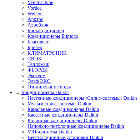
Ventmachine
Vortice
Weltem
Арктос
Аэроблок
Биокондиционер
Кондиционеры Бирюса
Благовест
Бризер
КЛИМАТРОНИК
СВОК
Тепломаш
ФЬОРДИ
Экотерм
Эльф ЭКО
Озонирование воды
→
Кондиционеры Daikin
Настенные кондиционеры (Сплит-системы) Daikin
Мульти сплит системы Daikin
Канальные кондиционеры Daikin
Кассетные кондиционеры Daikin
Колонные кондиционеры Daikin
Напольно-потолочные кондиционеры Daikin
VRF-системы Daikin
Вентиляционные установки Daikin