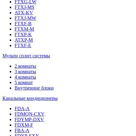
FTXG-LW
FTXJ-MS
ATX-KV
FTXJ-MW
FTXF-B
FTXM-M
FTXP-K
ATXP-M
FTXF-E
Мульти сплит системы
2 комнаты
3 комнаты
4 комнаты
5 комнат
Внутренние блоки
Канальные кондиционеры
FDA-A
FDMQN-CXV
FDYMP-DXV
FDXM-F
FBA-A
FDYP-EXY