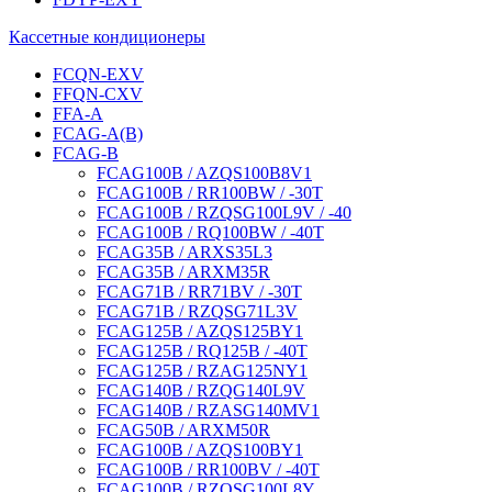
Кассетные кондиционеры
FCQN-EXV
FFQN-CXV
FFA-A
FCAG-A(B)
FCAG-B
FCAG100B / AZQS100B8V1
FCAG100B / RR100BW / -30T
FCAG100B / RZQSG100L9V / -40
FCAG100B / RQ100BW / -40T
FCAG35B / ARXS35L3
FCAG35B / ARXM35R
FCAG71B / RR71BV / -30T
FCAG71B / RZQSG71L3V
FCAG125B / AZQS125BY1
FCAG125B / RQ125B / -40T
FCAG125B / RZAG125NY1
FCAG140B / RZQG140L9V
FCAG140B / RZASG140MV1
FCAG50B / ARXM50R
FCAG100B / AZQS100BY1
FCAG100B / RR100BV / -40T
FCAG100B / RZQSG100L8Y