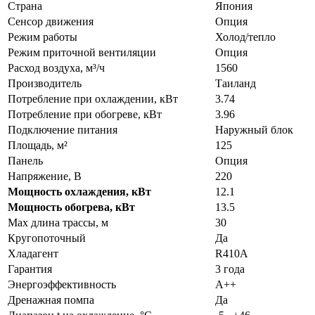
Страна
Япония
Сенсор движения
Опция
Режим работы
Холод/тепло
Режим приточной вентиляции
Опция
Расход воздуха, м³/ч
1560
Производитель
Таиланд
Потребление при охлаждении, кВт
3.74
Потребление при обогреве, кВт
3.96
Подключение питания
Наружный блок
Площадь, м²
125
Панель
Опция
Напряжение, В
220
Мощность охлаждения, кВт
12.1
Мощность обогрева, кВт
13.5
Max длина трассы, м
30
Кругопоточный
Да
Хладагент
R410A
Гарантия
3 года
Энергоэффективность
A++
Дренажная помпа
Да