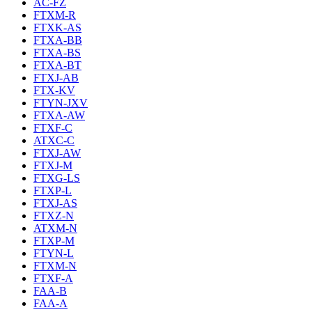
AC-FZ
FTXM-R
FTXK-AS
FTXA-BB
FTXA-BS
FTXA-BT
FTXJ-AB
FTX-KV
FTYN-JXV
FTXA-AW
FTXF-C
ATXC-C
FTXJ-AW
FTXJ-M
FTXG-LS
FTXP-L
FTXJ-AS
FTXZ-N
ATXM-N
FTXP-M
FTYN-L
FTXM-N
FTXF-A
FAA-B
FAA-A