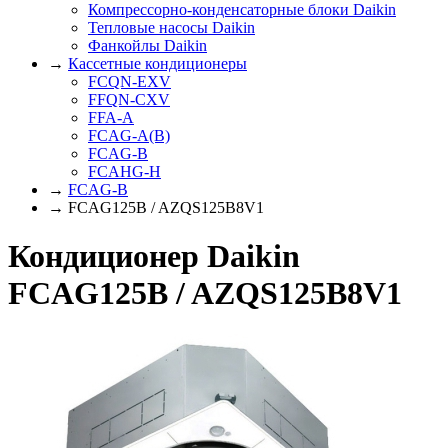
Компрессорно-конденсаторные блоки Daikin
Тепловые насосы Daikin
Фанкойлы Daikin
→
Кассетные кондиционеры
FCQN-EXV
FFQN-CXV
FFA-A
FCAG-A(B)
FCAG-B
FCAHG-H
→
FCAG-B
→ FCAG125B / AZQS125B8V1
Кондиционер Daikin
FCAG125B / AZQS125B8V1