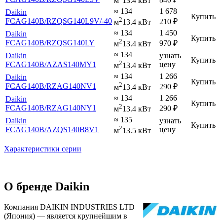
м
13.4 кВт
≈ 134
1 678
Daikin
Купить
2
FCAG140B
/RZQSG140L9V
/-40
210
₽
м
13.4 кВт
≈ 134
1 450
Daikin
Купить
2
FCAG140B
/RZQSG140LY
970
₽
м
13.4 кВт
≈ 134
Daikin
узнать
Купить
2
FCAG140B
/AZAS140MY1
цену
м
13.4 кВт
≈ 134
1 266
Daikin
Купить
2
FCAG140B
/RZAG140NV1
290
₽
м
13.4 кВт
≈ 134
1 266
Daikin
Купить
2
FCAG140B
/RZAG140NY1
290
₽
м
13.4 кВт
≈ 135
Daikin
узнать
Купить
2
FCAG140B
/AZQS140B8V1
цену
м
13.5 кВт
Характеристики серии
О бренде Daikin
Компания DAIKIN INDUSTRIES LTD
(Япония) — является крупнейшим в