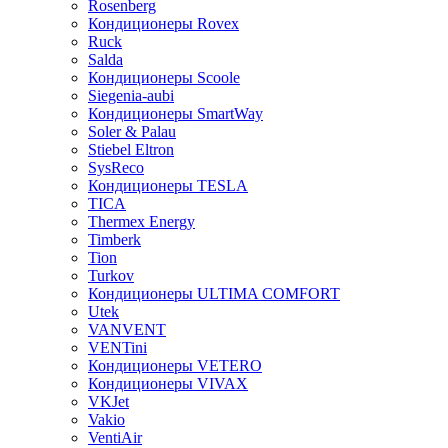
Rosenberg
Кондиционеры Rovex
Ruck
Salda
Кондиционеры Scoole
Siegenia-aubi
Кондиционеры SmartWay
Soler & Palau
Stiebel Eltron
SysReco
Кондиционеры TESLA
TICA
Thermex Energy
Timberk
Tion
Turkov
Кондиционеры ULTIMA COMFORT
Utek
VANVENT
VENTini
Кондиционеры VETERO
Кондиционеры VIVAX
VKJet
Vakio
VentiAir