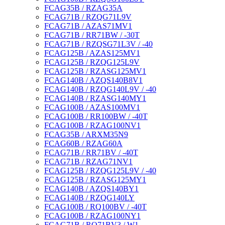
FCAG35B / RZAG35A
FCAG71B / RZQG71L9V
FCAG71B / AZAS71MV1
FCAG71B / RR71BW / -30T
FCAG71B / RZQSG71L3V / -40
FCAG125B / AZAS125MV1
FCAG125B / RZQG125L9V
FCAG125B / RZASG125MV1
FCAG140B / AZQS140B8V1
FCAG140B / RZQG140L9V / -40
FCAG140B / RZASG140MY1
FCAG100B / AZAS100MV1
FCAG100B / RR100BW / -40T
FCAG100B / RZAG100NV1
FCAG35B / ARXM35N9
FCAG60B / RZAG60A
FCAG71B / RR71BV / -40T
FCAG71B / RZAG71NV1
FCAG125B / RZQG125L9V / -40
FCAG125B / RZASG125MY1
FCAG140B / AZQS140BY1
FCAG140B / RZQG140LY
FCAG100B / RQ100BV / -40T
FCAG100B / RZAG100NY1
FCAG71B / RQ71BV3 / W1