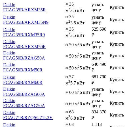
≈ 35
Daikin
узнать
Купить
2
FCAG35B
/ARXM35R
цену
м
3.5 кВт
≈ 35
Daikin
узнать
Купить
2
FCAG35B
/ARXM35N9
цену
м
3.5 кВт
≈ 35
525 690
Daikin
Купить
2
FCAG35B
/RXM35R9
₽
м
3.5 кВт
Daikin
узнать
2
Купить
≈ 50 м
5 кВт
FCAG50B
/ARXM50R
цену
Daikin
узнать
2
Купить
≈ 50 м
5 кВт
FCAG50B
/RZAG50A
цену
640 490
Daikin
2
Купить
≈ 50 м
5 кВт
FCAG50B
/RXM50R
₽
≈ 57
681 790
Daikin
Купить
2
FCAG60B
/RXM60R
₽
м
5.7 кВт
Daikin
узнать
2
Купить
≈ 60 м
6 кВт
FCAG60B
/RZAG60A
цену
Daikin
узнать
2
Купить
≈ 60 м
6 кВт
FCAG60B
/RZAG50A
цену
≈ 68
834 370
Daikin
Купить
2
FCAG71B
/RZQSG71L3V
₽
м
6.8 кВт
≈ 68
1 113
Daikin