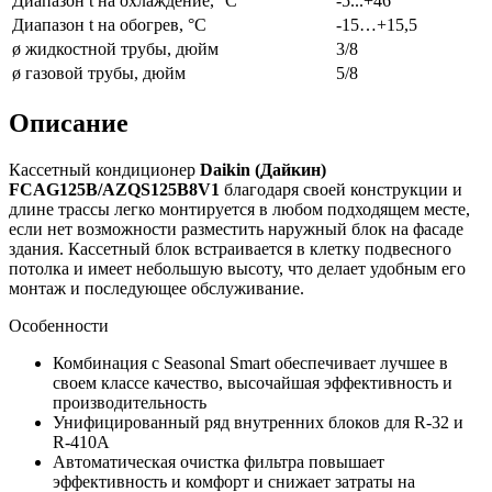
Диапазон t на охлаждение, °С
-5...+46
Диапазон t на обогрев, °С
-15…+15,5
ø жидкостной трубы, дюйм
3/8
ø газовой трубы, дюйм
5/8
Описание
Кассетный кондиционер
Daikin (Дайкин)
FCAG125B/AZQS125B8V1
благодаря своей конструкции и
длине трассы легко монтируется в любом подходящем месте,
если нет возможности разместить наружный блок на фасаде
здания. Кассетный блок встраивается в клетку подвесного
потолка и имеет небольшую высоту, что делает удобным его
монтаж и последующее обслуживание.
Особенности
Комбинация с Seasonal Smart обеспечивает лучшее в
своем классе качество, высочайшая эффективность и
производительность
Унифицированный ряд внутренних блоков для R-32 и
R-410A
Автоматическая очистка фильтра повышает
эффективность и комфорт и снижает затраты на