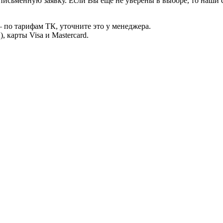
письменную заявку. Если Вы ещё не уверены в выборе, то наши
 по тарифам ТК, уточните это у менеджера.
 карты Visa и Mastercard.