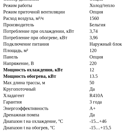
Режим работы
Холод/тепло
Режим приточной вентиляции
Опция
Расход воздуха, м³/ч
1560
Производитель
Бельгия
Потребление при охлаждении, кВт
3,74
Потребление при обогреве, кВт
3,96
Подключение питания
Наружный блок
Площадь, м²
120
Панель
Опция
Напряжение, В
220
Мощность охлаждения, кВт
12
Мощность обогрева, кВт
13.5
Max длина трассы, м
50
Кругопоточный
Да
Хладагент
R410A
Гарантия
3 года
Энергоэффективность
A+
Дренажная помпа
Да
Диапазон t на охлаждение, °С
-15...+46
Диапазон t на обогрев, °С
-15…+15,5