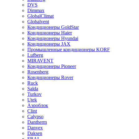
DVS
Dimmax
GlobalClimat
Globalvent
Кондиционеры GoldStar
Кондиционеры Haier
Кондиционеры Hyundai
Кондиционеры JAX
Промышленные кондиционеры KORF
Lufberg
MIRAVENT
Кондиционеры Pioneer
Rosenberg
Кондиционеры Rover
Ruck
Salda
Turkov
Utek
Аэроблок
Clint
Calypso
Dantherm
Danvex
Daksen
FRAL