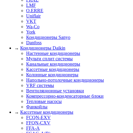
LMF
O.ERRE
Uniflair
VKT
Wa-Co
York
Кондиционеры Sanyo
Danfoss
→
Кондиционеры Daikin
Настенные кондиционеры
Мульти сплит системы
Канальные кондиционеры
Кассетные кондиционеры
Колонные кондиционеры
Напольно-потолочные кондиционеры
VRF системы
Вентиляционные установки
Компрессорно-конденсаторные блоки
Тепловые насосы
Фанкойлы
→
Кассетные кондиционеры
FCQN-EXV
FFQN-CXV
FFA-A