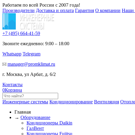
Работаем по всей России с 2007 года!
Производители
Доставка и оплата
Гарантия
О компании
Наши 
+7 (495)
664-41-59
Звоните ежедневно: 9:00 – 18:00
Whatsapp
Telegram
manager@promklimat.ru
г. Москва, ул Арбат, д. 6/2
Контакты
0
Корзина
Инженерные системы
Кондиционирование
Вентиляция
Отопл
Главная
→
Оборудование
Кондиционеры Daikin
ГалВент
Кондиционеры Fujitsu