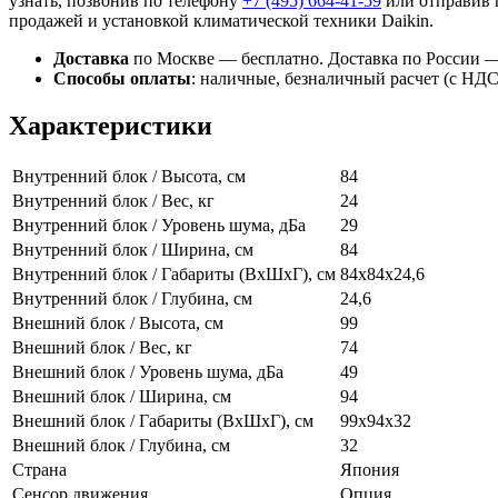
узнать, позвонив по телефону
+7 (495)
664-41-59
или отправив 
продажей и установкой климатической техники Daikin.
Доставка
по Москве — бесплатно.
Доставка по России —
Способы оплаты
:
наличные, безналичный расчет (с НДС),
Характеристики
Внутренний блок / Высота, см
84
Внутренний блок / Вес, кг
24
Внутренний блок / Уровень шума, дБа
29
Внутренний блок / Ширина, см
84
Внутренний блок / Габариты (ВхШхГ), см
84x84х24,6
Внутренний блок / Глубина, см
24,6
Внешний блок / Высота, см
99
Внешний блок / Вес, кг
74
Внешний блок / Уровень шума, дБа
49
Внешний блок / Ширина, см
94
Внешний блок / Габариты (ВхШхГ), см
99x94x32
Внешний блок / Глубина, см
32
Страна
Япония
Сенсор движения
Опция