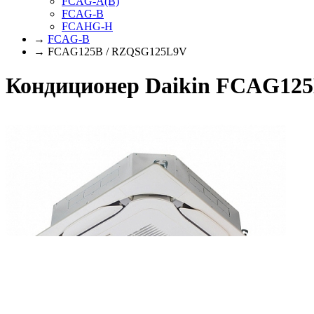
FCAG-A(B)
FCAG-B
FCAHG-H
→
FCAG-B
→ FCAG125B / RZQSG125L9V
Кондиционер Daikin FCAG12