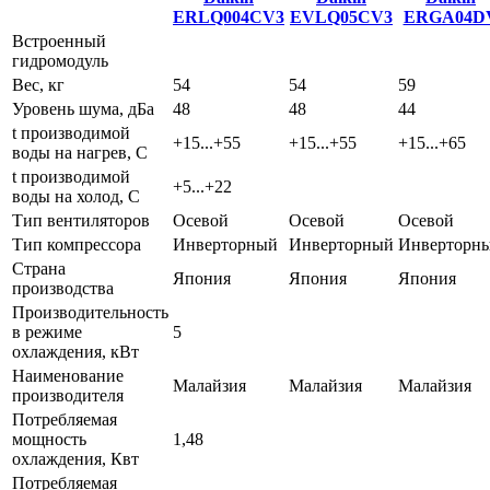
ERLQ004CV3
EVLQ05CV3
ERGA04D
Встроенный
гидромодуль
Вес, кг
54
54
59
Уровень шума, дБа
48
48
44
t производимой
+15...+55
+15...+55
+15...+65
воды на нагрев, С
t производимой
+5...+22
воды на холод, С
Тип вентиляторов
Осевой
Осевой
Осевой
Тип компрессора
Инверторный
Инверторный
Инверторн
Страна
Япония
Япония
Япония
производства
Производительность
в режиме
5
охлаждения, кВт
Наименование
Малайзия
Малайзия
Малайзия
производителя
Потребляемая
мощность
1,48
охлаждения, Квт
Потребляемая