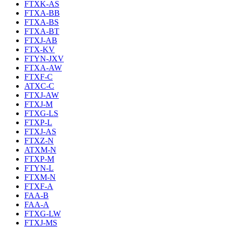
FTXK-AS
FTXA-BB
FTXA-BS
FTXA-BT
FTXJ-AB
FTX-KV
FTYN-JXV
FTXA-AW
FTXF-C
ATXC-C
FTXJ-AW
FTXJ-M
FTXG-LS
FTXP-L
FTXJ-AS
FTXZ-N
ATXM-N
FTXP-M
FTYN-L
FTXM-N
FTXF-A
FAA-B
FAA-A
FTXG-LW
FTXJ-MS