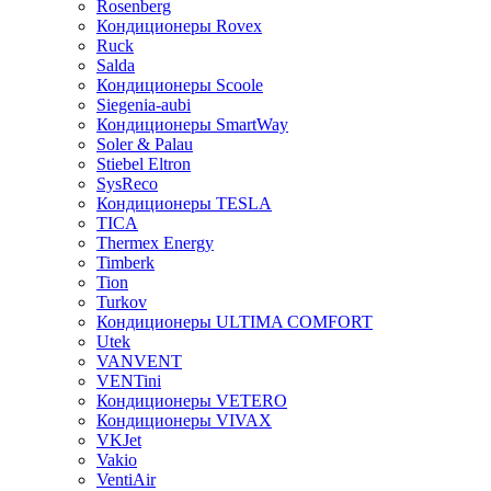
Rosenberg
Кондиционеры Rovex
Ruck
Salda
Кондиционеры Scoole
Siegenia-aubi
Кондиционеры SmartWay
Soler & Palau
Stiebel Eltron
SysReco
Кондиционеры TESLA
TICA
Thermex Energy
Timberk
Tion
Turkov
Кондиционеры ULTIMA COMFORT
Utek
VANVENT
VENTini
Кондиционеры VETERO
Кондиционеры VIVAX
VKJet
Vakio
VentiAir