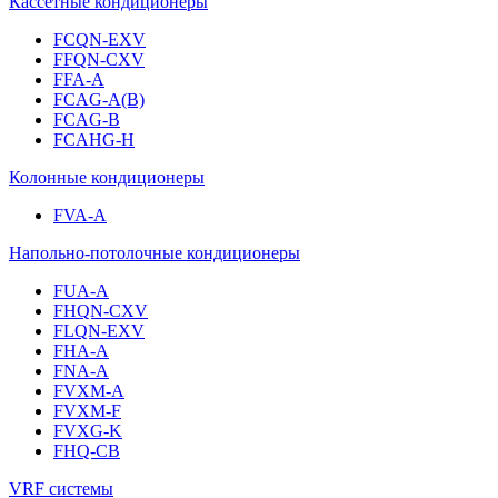
Кассетные кондиционеры
FCQN-EXV
FFQN-CXV
FFA-A
FCAG-A(B)
FCAG-B
FCAHG-H
Колонные кондиционеры
FVA-A
Напольно-потолочные кондиционеры
FUA-A
FHQN-CXV
FLQN-EXV
FHA-A
FNA-A
FVXM-A
FVXM-F
FVXG-K
FHQ-CB
VRF системы