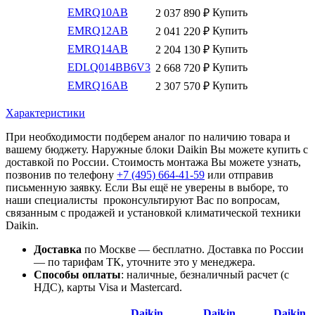
EMRQ10AB
Купить
2 037 890
₽
EMRQ12AB
Купить
2 041 220
₽
EMRQ14AB
Купить
2 204 130
₽
EDLQ014BB6V3
Купить
2 668 720
₽
EMRQ16AB
Купить
2 307 570
₽
Характеристики
При необходимости подберем аналог по наличию товара и
вашему бюджету. Наружные блоки Daikin Вы можете купить с
доставкой по России. Стоимость монтажа Вы можете узнать,
позвонив по телефону
+7 (495)
664-41-59
или отправив
письменную заявку. Если Вы ещё не уверены в выборе, то
наши специалисты проконсультируют Вас по вопросам,
связанным с продажей и установкой климатической техники
Daikin.
Доставка
по Москве — бесплатно.
Доставка по России
— по тарифам ТК, уточните это у менеджера.
Способы оплаты
:
наличные, безналичный расчет (с
НДС), карты Visa и Mastercard.
Daikin
Daikin
Daikin