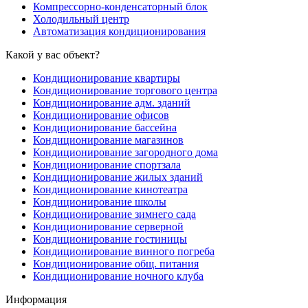
Компрессорно-конденсаторный блок
Холодильный центр
Автоматизация кондиционирования
Какой у вас объект?
Кондиционирование квартиры
Кондиционирование торгового центра
Кондиционирование адм. зданий
Кондиционирование офисов
Кондиционирование бассейна
Кондиционирование магазинов
Кондиционирование загородного дома
Кондиционирование спортзала
Кондиционирование жилых зданий
Кондиционирование кинотеатра
Кондиционирование школы
Кондиционирование зимнего сада
Кондиционирование серверной
Кондиционирование гостиницы
Кондиционирование винного погреба
Кондиционирование общ. питания
Кондиционирование ночного клуба
Информация