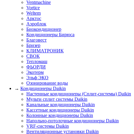
Ventmachine
Vortice
Weltem
Арктос
Аэроблок
Биокондиционер
Кондиционеры Бирюса
Благовест
Бризер
КЛИМАТРОНИК
СВОК
Тепломаш
ФЬОРДИ
Экотерм
Эльф ЭКО
Озонирование воды
→
Кондиционеры Daikin
Настенные кондиционеры (Сплит-системы) Daikin
Мульти сплит системы Daikin
Канальные кондиционеры Daikin
Кассетные кондиционеры Daikin
Колонные кондиционеры Daikin
Напольно-потолочные кондиционеры Daikin
VRF-системы Daikin
Вентиляционные установки Daikin