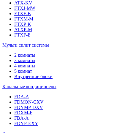
ATX-KV
FTXJ-MW
FTXF-B
FTXM-M
FTXP-K
ATXP-M
FTXF-E
Мульти сплит системы
2 комнаты
3 комнаты
4 комнаты
5 комнат
Внутренние блоки
Канальные кондиционеры
FDA-A
FDMQN-CXV
FDYMP-DXV
FDXM-F
FBA-A
FDYP-EXY