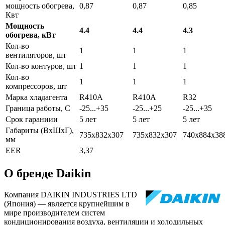
мощность обогрева,
0,87
0,87
0,85
Квт
Мощность
4.4
4.4
4.3
обогрева, кВт
Кол-во
1
1
1
вентиляторов, шт
Кол-во контуров, шт
1
1
1
Кол-во
1
1
1
компрессоров, шт
Марка хладагента
R410A
R410A
R32
Граница работы, С
-25...+35
-25...+25
-25...+35
Срок гараниии
5 лет
5 лет
5 лет
Габариты (ВхШхГ),
735х832х307
735х832х307
740х884х38
мм
EER
3,37
О бренде Daikin
Компания DAIKIN INDUSTRIES LTD
(Япония) — является крупнейшим в
мире производителем систем
кондиционирования воздуха, вентиляции и холодильных