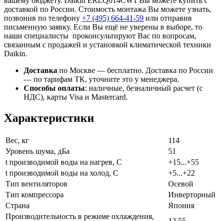
вашему бюджету. Daikin ERLQ014CW1 Вы можете купить с
доставкой по России. Стоимость монтажа Вы можете узнать,
позвонив по телефону
+7 (495)
664-41-59
или отправив
письменную заявку. Если Вы ещё не уверены в выборе, то
наши специалисты проконсультируют Вас по вопросам,
связанным с продажей и установкой климатической техники
Daikin.
Доставка
по Москве — бесплатно.
Доставка по России
— по тарифам ТК, уточните это у менеджера.
Способы оплаты
:
наличные, безналичный расчет (с
НДС), карты Visa и Mastercard.
Характеристики
Вес, кг
114
Уровень шума, дБа
51
t производимой воды на нагрев, С
+15...+55
t производимой воды на холод, С
+5...+22
Тип вентиляторов
Осевой
Тип компрессора
Инверторный
Страна
Япония
Производительность в режиме охлаждения,
12,55