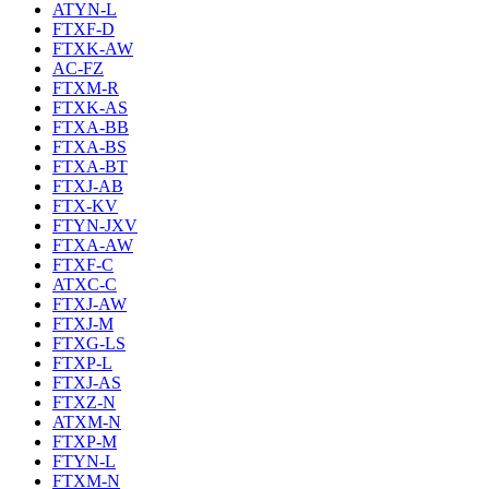
ATYN-L
FTXF-D
FTXK-AW
AC-FZ
FTXM-R
FTXK-AS
FTXA-BB
FTXA-BS
FTXA-BT
FTXJ-AB
FTX-KV
FTYN-JXV
FTXA-AW
FTXF-C
ATXC-C
FTXJ-AW
FTXJ-M
FTXG-LS
FTXP-L
FTXJ-AS
FTXZ-N
ATXM-N
FTXP-M
FTYN-L
FTXM-N