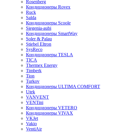
Rosenberg
Кондиционеры Rovex
Ruck
Salda
Кондиционеры Scoole
Siegenia-aubi
Кондиционеры SmartWay
Soler & Palau
Stiebel Eltron
SysReco
Кондиционеры TESLA
TICA
Thermex Energy
Timberk
Tion
Turkov
Кондиционеры ULTIMA COMFORT
Utek
VANVENT
VENTini
Кондиционеры VETERO
Кондиционеры VIVAX
VKJet
Vakio
VentiAir