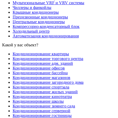
Мультизональные VRF и VRV системы
Чиллеры и фанкойлы
Крышные кондиционеры
Прецизионные кондиционеры
Центральные кондиционеры
Компрессорно-конденсаторный блок
Холодильный центр
Автоматизация кондиционирования
Какой у вас объект?
Кондиционирование квартиры
Кондиционирование торгового центра
Кондиционирование адм. зданий
Кондиционирование офисов
Кондиционирование бассейна
Кондиционирование магазинов
Кондиционирование загородного дома
Кондиционирование спортзала
Кондиционирование жилых зданий
Кондиционирование кинотеатра
Кондиционирование школы
Кондиционирование зимнего сада
Кондиционирование серверной
Кондиционирование гостиницы