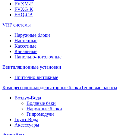
FVXM-F
FVXG-K
FHQ-CB
VRF системы
Наружные блоки
Настенные
Кассетные
Канальные
Напольно-потолочные
Вентиляционные установки
Приточно-вытяжные
Компрессорно-конденсаторные блоки
Тепловые насосы
Воздух-Вода
Водяные баки
Наружные блоки
Гидромодули
Грунт-Вода
Аксессуары