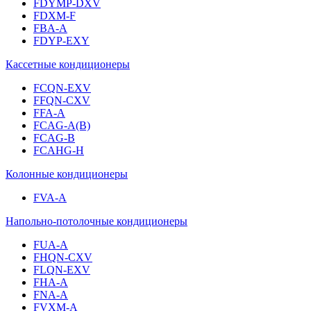
FDYMP-DXV
FDXM-F
FBA-A
FDYP-EXY
Кассетные кондиционеры
FCQN-EXV
FFQN-CXV
FFA-A
FCAG-A(B)
FCAG-B
FCAHG-H
Колонные кондиционеры
FVA-A
Напольно-потолочные кондиционеры
FUA-A
FHQN-CXV
FLQN-EXV
FHA-A
FNA-A
FVXM-A