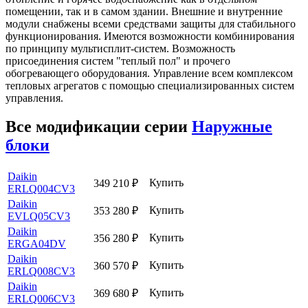
помещении, так и в самом здании. Внешние и внутренние
модули снабжены всеми средствами защиты для стабильного
функционирования. Имеются возможности комбинирования
по принципу мультисплит-систем. Возможность
присоединения систем "теплый пол" и прочего
обогревающего оборудования. Управление всем комплексом
тепловых агрегатов с помощью специализированных систем
управления.
Все модификации серии
Наружные
блоки
Daikin
Купить
349 210
₽
ERLQ004CV3
Daikin
Купить
353 280
₽
EVLQ05CV3
Daikin
Купить
356 280
₽
ERGA04DV
Daikin
Купить
360 570
₽
ERLQ008CV3
Daikin
Купить
369 680
₽
ERLQ006CV3