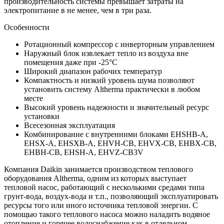
производительность системы превышает затраты на
электропитание в не менее, чем в три раза.
Особенности
Ротационный компрессор с инверторным управлением
Наружный блок извлекает тепло из воздуха вне
помещения даже при -25°C
Широкий диапазон рабочих температур
Компактность и низкий уровень шума позволяют
установить систему Altherma практически в любом
месте
Высокий уровень надежности и значительный ресурс
установки
Всесезонная эксплуатация
Комбинирование с внутренними блоками EHSHB-A,
EHSX-A, EHSXB-A, EHVH-CB, EHVX-CB, EHBX-CB,
EHBH-CB, EHSH-A, EHVZ-CB3V
Компания Daikin занимается производством теплового
оборудования Altherma, одним из которых выступает
тепловой насос, работающий с несколькими средами типа
грунт-вода, воздух-вода и т.п., позволяющий эксплуатировать
ресурсы того или иного источника тепловой энергии. С
помощью такого теплового насоса можно наладить водяное
отопление и горячее водоснабжение как в отдельном