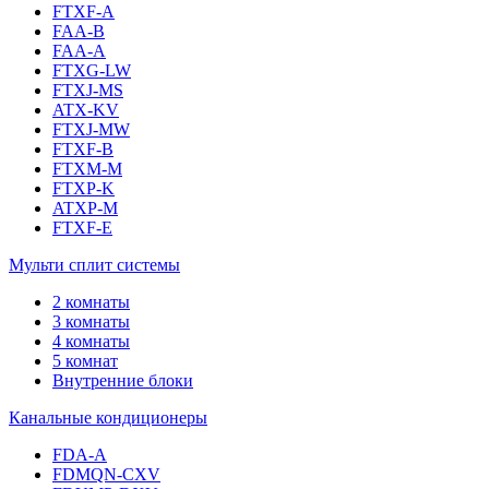
FTXF-A
FAA-B
FAA-A
FTXG-LW
FTXJ-MS
ATX-KV
FTXJ-MW
FTXF-B
FTXM-M
FTXP-K
ATXP-M
FTXF-E
Мульти сплит системы
2 комнаты
3 комнаты
4 комнаты
5 комнат
Внутренние блоки
Канальные кондиционеры
FDA-A
FDMQN-CXV