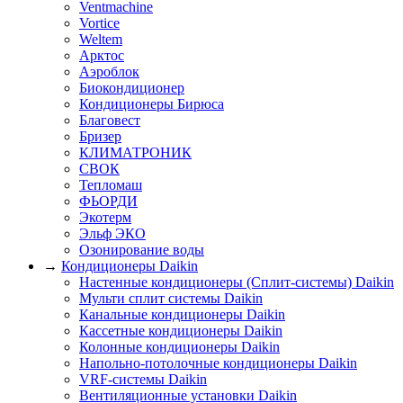
Ventmachine
Vortice
Weltem
Арктос
Аэроблок
Биокондиционер
Кондиционеры Бирюса
Благовест
Бризер
КЛИМАТРОНИК
СВОК
Тепломаш
ФЬОРДИ
Экотерм
Эльф ЭКО
Озонирование воды
→
Кондиционеры Daikin
Настенные кондиционеры (Сплит-системы) Daikin
Мульти сплит системы Daikin
Канальные кондиционеры Daikin
Кассетные кондиционеры Daikin
Колонные кондиционеры Daikin
Напольно-потолочные кондиционеры Daikin
VRF-системы Daikin
Вентиляционные установки Daikin