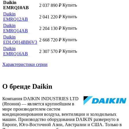
Daikin
Купить
2 037 890
₽
EMRQ10AB
Daikin
Купить
2 041 220
₽
EMRQ12AB
Daikin
Купить
2 204 130
₽
EMRQ14AB
Daikin
Купить
2 668 720
₽
EDLQ014BB6V3
Daikin
Купить
2 307 570
₽
EMRQ16AB
Характеристики серии
О бренде Daikin
Компания DAIKIN INDUSTRIES LTD
(Япония) — является крупнейшим в
мире производителем систем
кондиционирования воздуха, вентиляции и холодильных
машин. Производство оборудования DAIKIN развернуто в
Европе, Юго-Восточной Азии, Австралии и США. Только в