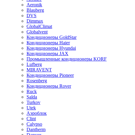
Aeronik
Blauberg
DVS
Dimmax
GlobalClimat
Globalvent
Кондиционеры GoldStar
Кондиционеры Haier
Кондиционеры Hyundai
Кондиционеры JAX
Промышленные кондиционеры KORF
Lufberg
MIRAVENT
Кондиционеры Pioneer
Rosenberg
Кондиционеры Rover
Ruck
Salda
Turkov
Utek
Аэроблок
Clint
Calypso
Dantherm
Danvex