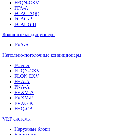
FFQN-CXV
FFA-A
FCAG-A(B)
FCAG-B
FCAHG-H
Колонные кондиционеры
FVA-A
Напольно-потолочные кондиционеры
FUA-A
FHQN-CXV
FLQN-EXV
FHA-A
FNA-A
FVXM-A
FVXM-F
FVXG-K
FHQ-CB
VRF системы
Наружные блоки
Настенные