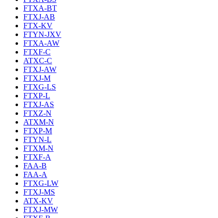
FTXA-BT
FTXJ-AB
FTX-KV
FTYN-JXV
FTXA-AW
FTXF-C
ATXC-C
FTXJ-AW
FTXJ-M
FTXG-LS
FTXP-L
FTXJ-AS
FTXZ-N
ATXM-N
FTXP-M
FTYN-L
FTXM-N
FTXF-A
FAA-B
FAA-A
FTXG-LW
FTXJ-MS
ATX-KV
FTXJ-MW