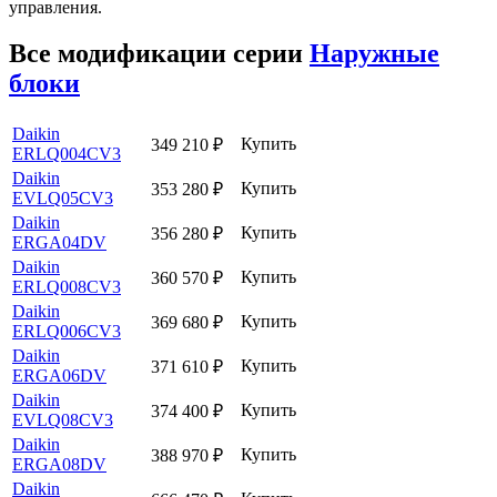
управления.
Все модификации серии
Наружные
блоки
Daikin
Купить
349 210
₽
ERLQ004CV3
Daikin
Купить
353 280
₽
EVLQ05CV3
Daikin
Купить
356 280
₽
ERGA04DV
Daikin
Купить
360 570
₽
ERLQ008CV3
Daikin
Купить
369 680
₽
ERLQ006CV3
Daikin
Купить
371 610
₽
ERGA06DV
Daikin
Купить
374 400
₽
EVLQ08CV3
Daikin
Купить
388 970
₽
ERGA08DV
Daikin