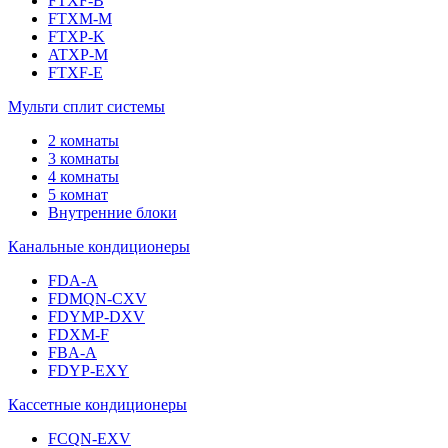
FTXF-B
FTXM-M
FTXP-K
ATXP-M
FTXF-E
Мульти сплит системы
2 комнаты
3 комнаты
4 комнаты
5 комнат
Внутренние блоки
Канальные кондиционеры
FDA-A
FDMQN-CXV
FDYMP-DXV
FDXM-F
FBA-A
FDYP-EXY
Кассетные кондиционеры
FCQN-EXV