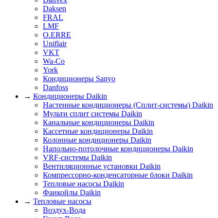
Daksen
FRAL
LMF
O.ERRE
Uniflair
VKT
Wa-Co
York
Кондиционеры Sanyo
Danfoss
→
Кондиционеры Daikin
Настенные кондиционеры (Сплит-системы) Daikin
Мульти сплит системы Daikin
Канальные кондиционеры Daikin
Кассетные кондиционеры Daikin
Колонные кондиционеры Daikin
Напольно-потолочные кондиционеры Daikin
VRF-системы Daikin
Вентиляционные установки Daikin
Компрессорно-конденсаторные блоки Daikin
Тепловые насосы Daikin
Фанкойлы Daikin
→
Тепловые насосы
Воздух-Вода