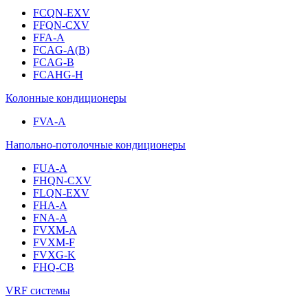
FCQN-EXV
FFQN-CXV
FFA-A
FCAG-A(B)
FCAG-B
FCAHG-H
Колонные кондиционеры
FVA-A
Напольно-потолочные кондиционеры
FUA-A
FHQN-CXV
FLQN-EXV
FHA-A
FNA-A
FVXM-A
FVXM-F
FVXG-K
FHQ-CB
VRF системы