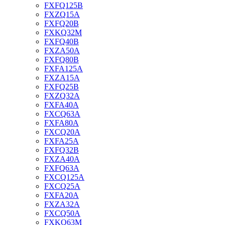
FXFQ125B
FXZQ15A
FXFQ20B
FXKQ32M
FXFQ40B
FXZA50A
FXFQ80B
FXFA125A
FXZA15A
FXFQ25B
FXZQ32A
FXFA40A
FXCQ63A
FXFA80A
FXCQ20A
FXFA25A
FXFQ32B
FXZA40A
FXFQ63A
FXCQ125A
FXCQ25A
FXFA20A
FXZA32A
FXCQ50A
FXKQ63M