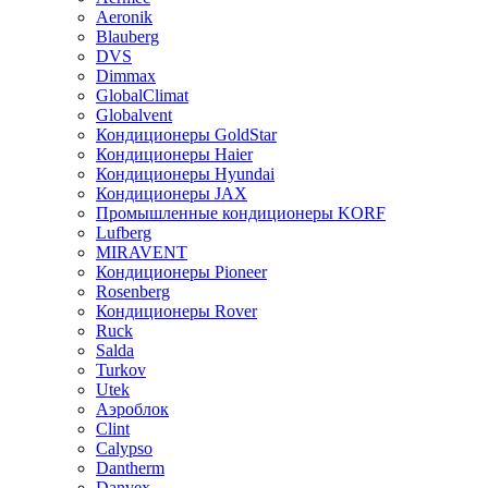
Aeronik
Blauberg
DVS
Dimmax
GlobalClimat
Globalvent
Кондиционеры GoldStar
Кондиционеры Haier
Кондиционеры Hyundai
Кондиционеры JAX
Промышленные кондиционеры KORF
Lufberg
MIRAVENT
Кондиционеры Pioneer
Rosenberg
Кондиционеры Rover
Ruck
Salda
Turkov
Utek
Аэроблок
Clint
Calypso
Dantherm
Danvex