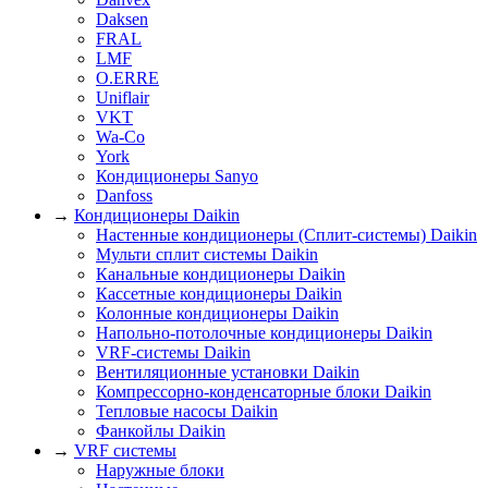
Daksen
FRAL
LMF
O.ERRE
Uniflair
VKT
Wa-Co
York
Кондиционеры Sanyo
Danfoss
→
Кондиционеры Daikin
Настенные кондиционеры (Сплит-системы) Daikin
Мульти сплит системы Daikin
Канальные кондиционеры Daikin
Кассетные кондиционеры Daikin
Колонные кондиционеры Daikin
Напольно-потолочные кондиционеры Daikin
VRF-системы Daikin
Вентиляционные установки Daikin
Компрессорно-конденсаторные блоки Daikin
Тепловые насосы Daikin
Фанкойлы Daikin
→
VRF системы
Наружные блоки