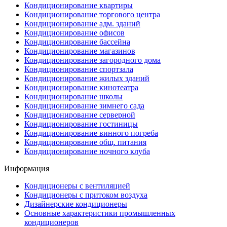
Кондиционирование квартиры
Кондиционирование торгового центра
Кондиционирование адм. зданий
Кондиционирование офисов
Кондиционирование бассейна
Кондиционирование магазинов
Кондиционирование загородного дома
Кондиционирование спортзала
Кондиционирование жилых зданий
Кондиционирование кинотеатра
Кондиционирование школы
Кондиционирование зимнего сада
Кондиционирование серверной
Кондиционирование гостиницы
Кондиционирование винного погреба
Кондиционирование общ. питания
Кондиционирование ночного клуба
Информация
Кондиционеры с вентиляцией
Кондиционеры с притоком воздуха
Дизайнерские кондиционеры
Основные характеристики промышленных
кондиционеров