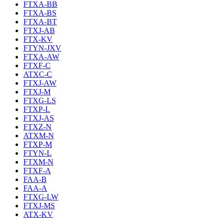
FTXA-BB
FTXA-BS
FTXA-BT
FTXJ-AB
FTX-KV
FTYN-JXV
FTXA-AW
FTXF-C
ATXC-C
FTXJ-AW
FTXJ-M
FTXG-LS
FTXP-L
FTXJ-AS
FTXZ-N
ATXM-N
FTXP-M
FTYN-L
FTXM-N
FTXF-A
FAA-B
FAA-A
FTXG-LW
FTXJ-MS
ATX-KV