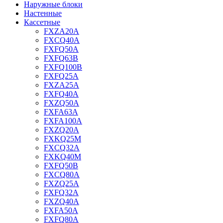
Наружные блоки
Настенные
Кассетные
FXZA20A
FXCQ40A
FXFQ50A
FXFQ63B
FXFQ100B
FXFQ25A
FXZA25A
FXFQ40A
FXZQ50A
FXFA63A
FXFA100A
FXZQ20A
FXKQ25M
FXCQ32A
FXKQ40M
FXFQ50B
FXCQ80A
FXZQ25A
FXFQ32A
FXZQ40A
FXFA50A
FXFQ80A