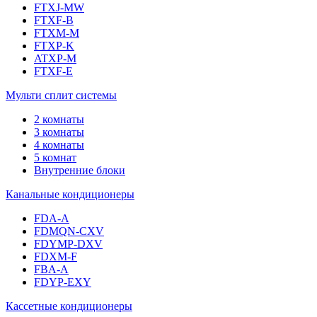
FTXJ-MW
FTXF-B
FTXM-M
FTXP-K
ATXP-M
FTXF-E
Мульти сплит системы
2 комнаты
3 комнаты
4 комнаты
5 комнат
Внутренние блоки
Канальные кондиционеры
FDA-A
FDMQN-CXV
FDYMP-DXV
FDXM-F
FBA-A
FDYP-EXY
Кассетные кондиционеры