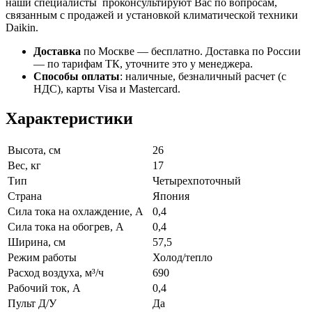
наши специалисты проконсультируют Вас по вопросам,
связанным с продажей и установкой климатической техники
Daikin.
Доставка
по Москве — бесплатно.
Доставка по России
— по тарифам ТК, уточните это у менеджера.
Способы оплаты
:
наличные, безналичный расчет (с
НДС), карты Visa и Mastercard.
Характеристики
Высота, см
26
Вес, кг
17
Тип
Четырехпоточный
Страна
Япония
Сила тока на охлаждение, А
0,4
Сила тока на обогрев, А
0,4
Ширина, см
57,5
Режим работы
Холод/тепло
Расход воздуха, м³/ч
690
Рабочий ток, А
0,4
Пульт Д/У
Да