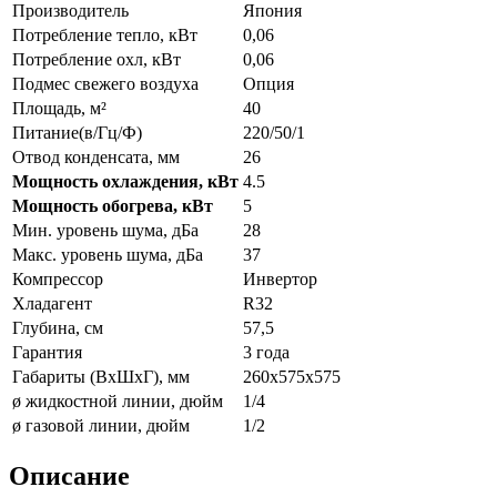
Производитель
Япония
Потребление тепло, кВт
0,06
Потребление охл, кВт
0,06
Подмес свежего воздуха
Опция
Площадь, м²
40
Питание(в/Гц/Ф)
220/50/1
Отвод конденсата, мм
26
Мощность охлаждения, кВт
4.5
Мощность обогрева, кВт
5
Мин. уровень шума, дБа
28
Макс. уровень шума, дБа
37
Компрессор
Инвертор
Хладагент
R32
Глубина, см
57,5
Гарантия
3 года
Габариты (ВxШxГ), мм
260х575х575
ø жидкостной линии, дюйм
1/4
ø газовой линии, дюйм
1/2
Описание