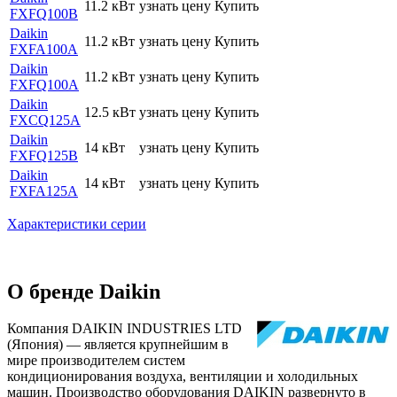
11.2 кВт
узнать цену
Купить
FXFQ100B
Daikin
11.2 кВт
узнать цену
Купить
FXFA100A
Daikin
11.2 кВт
узнать цену
Купить
FXFQ100A
Daikin
12.5 кВт
узнать цену
Купить
FXCQ125A
Daikin
14 кВт
узнать цену
Купить
FXFQ125B
Daikin
14 кВт
узнать цену
Купить
FXFA125A
Характеристики серии
О бренде Daikin
Компания DAIKIN INDUSTRIES LTD
(Япония) — является крупнейшим в
мире производителем систем
кондиционирования воздуха, вентиляции и холодильных
машин. Производство оборудования DAIKIN развернуто в