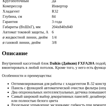
Кругопоточный
Да
Компрессор
Инвертор
Хладагент
R32
Глубина, см
84
Гарантия
3 года
Габариты (ВxШxГ), мм
204х840х840
Автомат токовой защиты, A
6
ø жидкостной линии, дюйм
1/4
ø газовой линии, дюйм
3/8
Описание
Внутренний кассетный блок
Daikin (Дайкин)
FXFA20A
подойд
вмонтировать в любой потолок. Кроме того, у него есть функц
Особенности и преимущества:
Оптимизированная для работы с хладагентом R-32 конст
Панель с функцией автоматической очистки фильтра (опц
Два опциональных интеллектуальных датчика повышают 
Самый широкий выбор декоративных панелей: дизайнерск
или полностью белого цвета
Раздельное управление заслонками: гибкость при ремонт