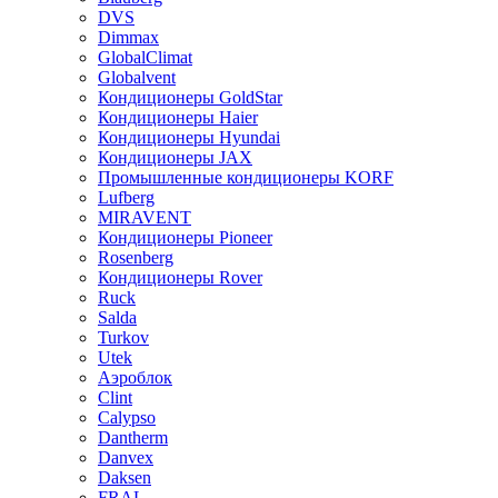
DVS
Dimmax
GlobalClimat
Globalvent
Кондиционеры GoldStar
Кондиционеры Haier
Кондиционеры Hyundai
Кондиционеры JAX
Промышленные кондиционеры KORF
Lufberg
MIRAVENT
Кондиционеры Pioneer
Rosenberg
Кондиционеры Rover
Ruck
Salda
Turkov
Utek
Аэроблок
Clint
Calypso
Dantherm
Danvex
Daksen
FRAL