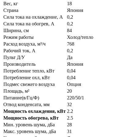
Вес, кг
18
Страна
Япония
Сила тока на охлаждение, А
0,2
Сила тока на обогрев, А
0,2
Ширина, см
84
Режим работы
Холод/тепло
Расход воздуха, м³/ч
768
Рабочий ток, А
0,2
Пульт Д/У
Да
Производитель
Япония
Потребление тепло, кВт
0,04
Потребление охл, кВт
0,04
Подмес свежего воздуха
Опция
Площадь, м²
20
Питание(в/Гц/Ф)
220/50/1
Отвод конденсата, мм
32
Мощность охлаждения, кВт
2.2
Мощность обогрева, кВт
2.5
Мин. уровень шума, дБа
28
Макс. уровень шума, дБа
31