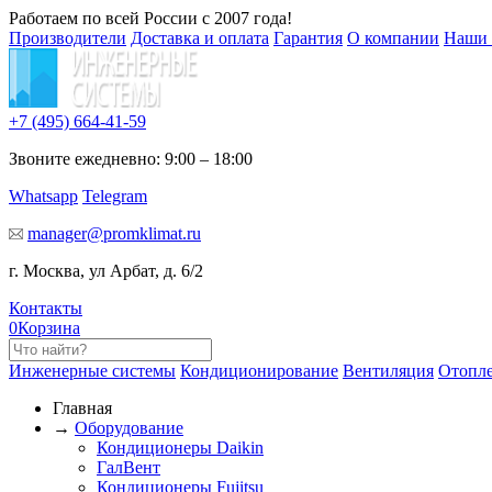
Работаем по всей России с 2007 года!
Производители
Доставка и оплата
Гарантия
О компании
Наши 
+7 (495)
664-41-59
Звоните ежедневно: 9:00 – 18:00
Whatsapp
Telegram
manager@promklimat.ru
г. Москва, ул Арбат, д. 6/2
Контакты
0
Корзина
Инженерные системы
Кондиционирование
Вентиляция
Отопл
Главная
→
Оборудование
Кондиционеры Daikin
ГалВент
Кондиционеры Fujitsu