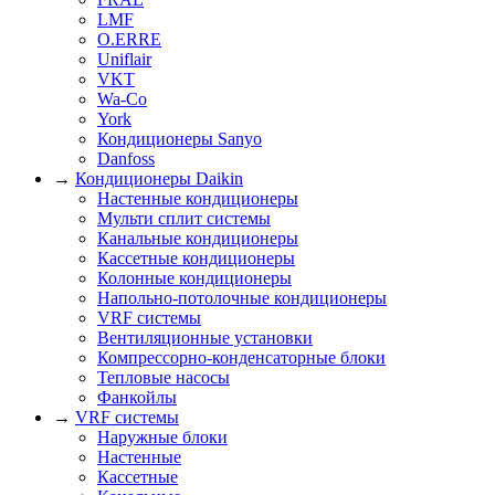
LMF
O.ERRE
Uniflair
VKT
Wa-Co
York
Кондиционеры Sanyo
Danfoss
→
Кондиционеры Daikin
Настенные кондиционеры
Мульти сплит системы
Канальные кондиционеры
Кассетные кондиционеры
Колонные кондиционеры
Напольно-потолочные кондиционеры
VRF системы
Вентиляционные установки
Компрессорно-конденсаторные блоки
Тепловые насосы
Фанкойлы
→
VRF системы
Наружные блоки
Настенные
Кассетные