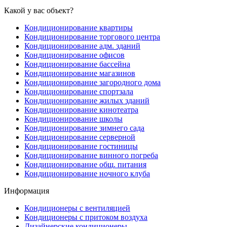
Какой у вас объект?
Кондиционирование квартиры
Кондиционирование торгового центра
Кондиционирование адм. зданий
Кондиционирование офисов
Кондиционирование бассейна
Кондиционирование магазинов
Кондиционирование загородного дома
Кондиционирование спортзала
Кондиционирование жилых зданий
Кондиционирование кинотеатра
Кондиционирование школы
Кондиционирование зимнего сада
Кондиционирование серверной
Кондиционирование гостиницы
Кондиционирование винного погреба
Кондиционирование общ. питания
Кондиционирование ночного клуба
Информация
Кондиционеры с вентиляцией
Кондиционеры с притоком воздуха
Дизайнерские кондиционеры