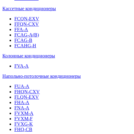
Кассетные кондиционеры
FCQN-EXV
FFQN-CXV
FFA-A
FCAG-A(B)
FCAG-B
FCAHG-H
Колонные кондиционеры
FVA-A
Напольно-потолочные кондиционеры
FUA-A
FHQN-CXV
FLQN-EXV
FHA-A
FNA-A
FVXM-A
FVXM-F
FVXG-K
FHQ-CB