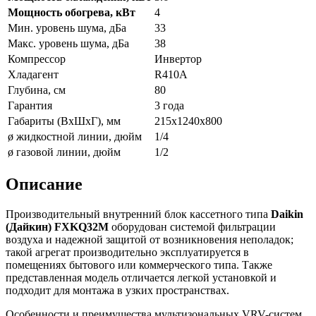
Мощность обогрева, кВт
4
Мин. уровень шума, дБа
33
Макс. уровень шума, дБа
38
Компрессор
Инвертор
Хладагент
R410A
Глубина, см
80
Гарантия
3 года
Габариты (ВxШxГ), мм
215x1240x800
ø жидкостной линии, дюйм
1/4
ø газовой линии, дюйм
1/2
Описание
Производительный внутренний блок кассетного типа
Daikin
(Дайкин) FXKQ32M
оборудован системой фильтрации
воздуха и надежной защитой от возникновения неполадок;
такой агрегат производительно эксплуатируется в
помещениях бытового или коммерческого типа. Также
представленная модель отличается легкой установкой и
подходит для монтажа в узких пространствах.
Особенности и преимущества мультизональных VRV-систем