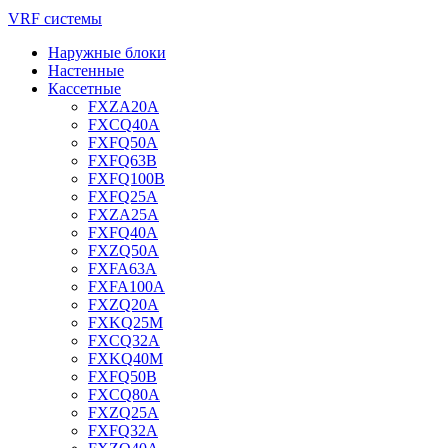
VRF системы
Наружные блоки
Настенные
Кассетные
FXZA20A
FXCQ40A
FXFQ50A
FXFQ63B
FXFQ100B
FXFQ25A
FXZA25A
FXFQ40A
FXZQ50A
FXFA63A
FXFA100A
FXZQ20A
FXKQ25M
FXCQ32A
FXKQ40M
FXFQ50B
FXCQ80A
FXZQ25A
FXFQ32A