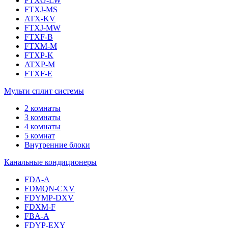
FTXG-LW
FTXJ-MS
ATX-KV
FTXJ-MW
FTXF-B
FTXM-M
FTXP-K
ATXP-M
FTXF-E
Мульти сплит системы
2 комнаты
3 комнаты
4 комнаты
5 комнат
Внутренние блоки
Канальные кондиционеры
FDA-A
FDMQN-CXV
FDYMP-DXV
FDXM-F
FBA-A
FDYP-EXY