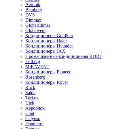
Aeronik
Blauberg
DVS
Dimmax
GlobalClimat
Globalvent
Кондиционеры GoldStar
Кондиционеры Haier
Кондиционеры Hyundai
Кондиционеры JAX
Промышленные кондиционеры KORF
Lufberg
MIRAVENT
Кондиционеры Pioneer
Rosenberg
Кондиционеры Rover
Ruck
Salda
Turkov
Utek
Аэроблок
Clint
Calypso
Dantherm
Danvex