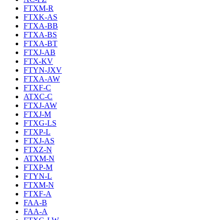
FTXM-R
FTXK-AS
FTXA-BB
FTXA-BS
FTXA-BT
FTXJ-AB
FTX-KV
FTYN-JXV
FTXA-AW
FTXF-C
ATXC-C
FTXJ-AW
FTXJ-M
FTXG-LS
FTXP-L
FTXJ-AS
FTXZ-N
ATXM-N
FTXP-M
FTYN-L
FTXM-N
FTXF-A
FAA-B
FAA-A