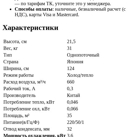
— по тарифам ТК, уточните это у менеджера.
Способы оплаты
:
наличные, безналичный расчет (с
НДС), карты Visa и Mastercard.
Характеристики
Высота, см
21,5
Вес, кг
31
Тип
Однопоточный
Страна
Япония
Ширина, см
124
Режим работы
Холод/тепло
Расход воздуха, м³/ч
660
Рабочий ток, А
0,3
Производитель
Китай
Потребление тепло, кВт
0,046
Потребление охл, кВт
0,066
Площадь, м²
35
Питание(в/Гц/Ф)
220/50/1
Отвод конденсата, мм
32
Мощность охлаждения, кВт
3.6