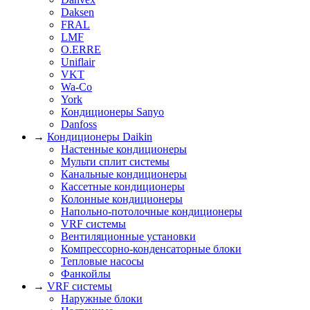
Daksen
FRAL
LMF
O.ERRE
Uniflair
VKT
Wa-Co
York
Кондиционеры Sanyo
Danfoss
→
Кондиционеры Daikin
Настенные кондиционеры
Мульти сплит системы
Канальные кондиционеры
Кассетные кондиционеры
Колонные кондиционеры
Напольно-потолочные кондиционеры
VRF системы
Вентиляционные установки
Компрессорно-конденсаторные блоки
Тепловые насосы
Фанкойлы
→
VRF системы
Наружные блоки