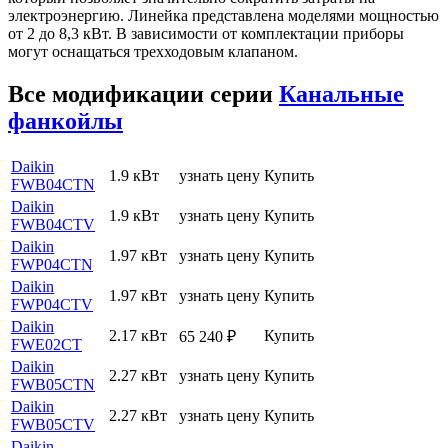
электроэнергию. Линейка представлена моделями мощностью
от 2 до 8,3 кВт. В зависимости от комплектации приборы
могут оснащаться трехходовым клапаном.
Все модификации серии
Канальные
фанкойлы
Daikin
1.9 кВт
узнать цену
Купить
FWB04CTN
Daikin
1.9 кВт
узнать цену
Купить
FWB04CTV
Daikin
1.97 кВт
узнать цену
Купить
FWP04CTN
Daikin
1.97 кВт
узнать цену
Купить
FWP04CTV
Daikin
2.17 кВт
Купить
65 240
₽
FWE02CT
Daikin
2.27 кВт
узнать цену
Купить
FWB05CTN
Daikin
2.27 кВт
узнать цену
Купить
FWB05CTV
Daikin