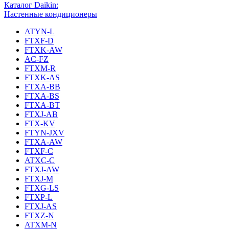
Каталог Daikin:
Настенные кондиционеры
ATYN-L
FTXF-D
FTXK-AW
AC-FZ
FTXM-R
FTXK-AS
FTXA-BB
FTXA-BS
FTXA-BT
FTXJ-AB
FTX-KV
FTYN-JXV
FTXA-AW
FTXF-C
ATXC-C
FTXJ-AW
FTXJ-M
FTXG-LS
FTXP-L
FTXJ-AS
FTXZ-N
ATXM-N