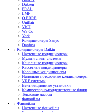
Daksen
FRAL
LMF
O.ERRE
Uniflair
VKT
Wa-Co
York
Кондиционеры Sanyo
Danfoss
→
Кондиционеры Daikin
Настенные кондиционеры
Мульти сплит системы
Канальные кондиционеры
Кассетные кондиционеры
Колонные кондиционеры
Напольно-потолочные кондиционеры
VRF системы
Вентиляционные установки
Компрессорно-конденсаторные блоки
Тепловые насосы
Фанкойлы
→
Фанкойлы
Настенные фанкойлы