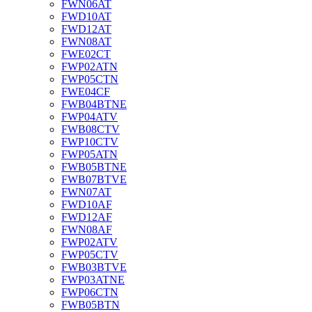
FWN06AT
FWD10AT
FWD12AT
FWN08AT
FWE02CT
FWP02ATN
FWP05CTN
FWE04CF
FWB04BTNE
FWP04ATV
FWB08CTV
FWP10CTV
FWP05ATN
FWB05BTNE
FWB07BTVE
FWN07AT
FWD10AF
FWD12AF
FWN08AF
FWP02ATV
FWP05CTV
FWB03BTVE
FWP03ATNE
FWP06CTN
FWB05BTN