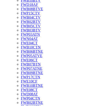
FWB10BTV
FWD18AF
FWB08BTVE
FWP15CTV
FWB04CTV
FWB02BTV
FWB05CTV
FWB03BTV
FWP03ATN
FWN04AT
FWE04CT
FWB10CTN
FWB06BTNE
FWP05ATVE
FWE06CT
FWB07BTN
FWP07ATNE
FWB09BTNE
FWP17CTN
FWE10CF
FWB10BTNE
FWE08CT
FWD08AT
FWP04CTN
FWB02BTNE