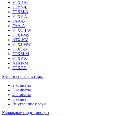
FTXP-M
FTYN-L
FTXM-N
FTXF-A
FAA-B
FAA-A
FTXG-LW
FTXJ-MS
ATX-KV
FTXJ-MW
FTXF-B
FTXM-M
FTXP-K
ATXP-M
FTXF-E
Мульти сплит системы
2 комнаты
3 комнаты
4 комнаты
5 комнат
Внутренние блоки
Канальные кондиционеры