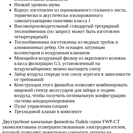
Низкий уровень шума
Корпус изготовлен из оцинкованного стального листа,
термически и акустически изолированного
самозатухающими панелями класса 1
Высокопроизводительный стандартый трехрядный
теплообменник (по запросу может быть изготовлен
четырехрядный)
Теплообменники изготовлены из медных трубок и
алюминиевых ребер. Он оснащен латунным
коллектором и воздушным клапаном
Моющийся воздушный фильтр из акрилового волокна
класса фильтрации G3, установленный на
воздухозаборнике; можно вытащить снизу
Забор воздуха спереди или снизу агрегата в зависимости
от требований
Конструкция этого фанкойла позволяет комбинировать
широкий спектр аксессуаров для забора и подачи
воздуха, чтобы получить оптимальную конфигурацию
системы кондиционирования
Пульт управления (опция)
Трехходовой клапан в комплекте
Двухтрубные канальные фанкойлы Daikin cерии FWP-CT
укомплектованы усовершенствованным электродвигателем,
который позволяет значительно сократить затраты на