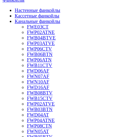
Настенные фанкойлы
Кассетные фанкойлы
Канальные фанкойлы
FWE03CT
FWP02ATNE
FWB04BTVE
FWP03ATVE
FWP06CTV
FWB06BTN
FWP06ATN
FWB11CTV
FWD06AF
FWN07AF
FWN10AF
FWD16AF
FWB08BTV
FWB15CTV
FWP02ATVE
FWB03BTN
FWD04AT
FWP04ATNE
FWP08CTN
FWN05AT
FWB05BTV