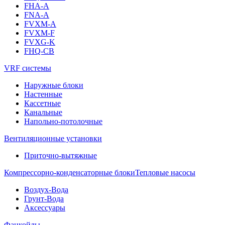
FHA-A
FNA-A
FVXM-A
FVXM-F
FVXG-K
FHQ-CB
VRF системы
Наружные блоки
Настенные
Кассетные
Канальные
Напольно-потолочные
Вентиляционные установки
Приточно-вытяжные
Компрессорно-конденсаторные блоки
Тепловые насосы
Воздух-Вода
Грунт-Вода
Аксессуары
Фанкойлы