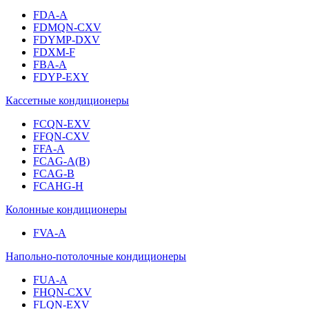
FDA-A
FDMQN-CXV
FDYMP-DXV
FDXM-F
FBA-A
FDYP-EXY
Кассетные кондиционеры
FCQN-EXV
FFQN-CXV
FFA-A
FCAG-A(B)
FCAG-B
FCAHG-H
Колонные кондиционеры
FVA-A
Напольно-потолочные кондиционеры
FUA-A
FHQN-CXV
FLQN-EXV