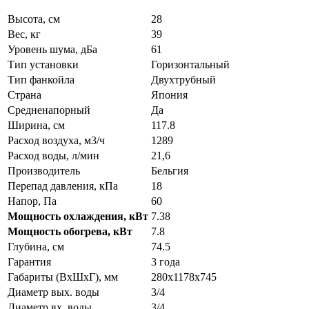
Высота, см
28
Вес, кг
39
Уровень шума, дБа
61
Тип установки
Горизонтальный
Тип фанкойла
Двухтрубный
Страна
Япония
Средненапорный
Да
Ширина, см
117.8
Расход воздуха, м3/ч
1289
Расход воды, л/мин
21,6
Производитель
Бельгия
Перепад давления, кПа
18
Напор, Па
60
Мощность охлаждения, кВт
7.38
Мощность обогрева, кВт
7.8
Глубина, см
74.5
Гарантия
3 года
Габариты (ВxШxГ), мм
280x1178x745
Диаметр вых. воды
3/4
Диаметр вх. воды
3/4