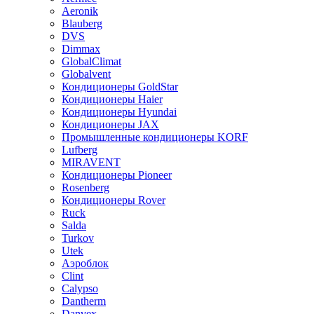
Aeronik
Blauberg
DVS
Dimmax
GlobalClimat
Globalvent
Кондиционеры GoldStar
Кондиционеры Haier
Кондиционеры Hyundai
Кондиционеры JAX
Промышленные кондиционеры KORF
Lufberg
MIRAVENT
Кондиционеры Pioneer
Rosenberg
Кондиционеры Rover
Ruck
Salda
Turkov
Utek
Аэроблок
Clint
Calypso
Dantherm
Danvex