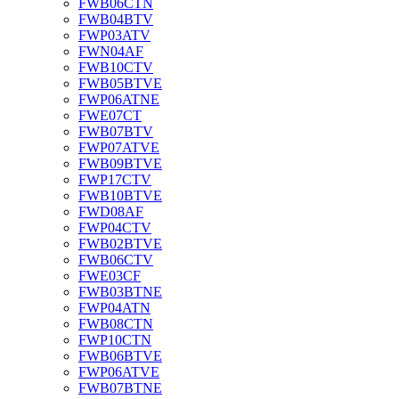
FWB06CTN
FWB04BTV
FWP03ATV
FWN04AF
FWB10CTV
FWB05BTVE
FWP06ATNE
FWE07CT
FWB07BTV
FWP07ATVE
FWB09BTVE
FWP17CTV
FWB10BTVE
FWD08AF
FWP04CTV
FWB02BTVE
FWB06CTV
FWE03CF
FWB03BTNE
FWP04ATN
FWB08CTN
FWP10CTN
FWB06BTVE
FWP06ATVE
FWB07BTNE