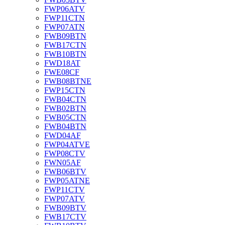
FWP06ATV
FWP11CTN
FWP07ATN
FWB09BTN
FWB17CTN
FWB10BTN
FWD18AT
FWE08CF
FWB08BTNE
FWP15CTN
FWB04CTN
FWB02BTN
FWB05CTN
FWB04BTN
FWD04AF
FWP04ATVE
FWP08CTV
FWN05AF
FWB06BTV
FWP05ATNE
FWP11CTV
FWP07ATV
FWB09BTV
FWB17CTV