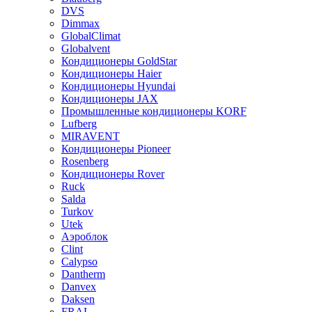
DVS
Dimmax
GlobalClimat
Globalvent
Кондиционеры GoldStar
Кондиционеры Haier
Кондиционеры Hyundai
Кондиционеры JAX
Промышленные кондиционеры KORF
Lufberg
MIRAVENT
Кондиционеры Pioneer
Rosenberg
Кондиционеры Rover
Ruck
Salda
Turkov
Utek
Аэроблок
Clint
Calypso
Dantherm
Danvex
Daksen
FRAL