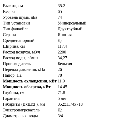
Высота, см
35.2
Вес, кг
65
Уровень шума, дБа
74
Тип установки
Универсальный
Тип фанкойла
Двухтрубный
Страна
Япония
Средненапорный
Да
Ширина, см
117.4
Расход воздуха, м3/ч
2200
Расход воды, л/мин
34,27
Производитель
Бельгия
Перепад давления, кПа
26
Напор, Па
78
Мощность охлаждения, кВт
11.9
Мощность обогрева, кВт
14.45
Глубина, см
71.8
Гарантия
5 лет
Габариты (ВxШxГ), мм
352x1174x718
Электронагреватель
Да
Диаметр вых. воды
3/4