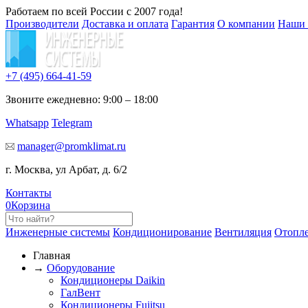
Работаем по всей России с 2007 года!
Производители
Доставка и оплата
Гарантия
О компании
Наши 
+7 (495)
664-41-59
Звоните ежедневно: 9:00 – 18:00
Whatsapp
Telegram
manager@promklimat.ru
г. Москва, ул Арбат, д. 6/2
Контакты
0
Корзина
Инженерные системы
Кондиционирование
Вентиляция
Отопл
Главная
→
Оборудование
Кондиционеры Daikin
ГалВент
Кондиционеры Fujitsu