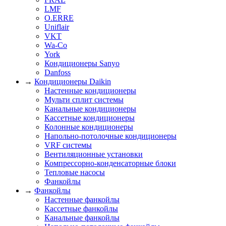
LMF
O.ERRE
Uniflair
VKT
Wa-Co
York
Кондиционеры Sanyo
Danfoss
→
Кондиционеры Daikin
Настенные кондиционеры
Мульти сплит системы
Канальные кондиционеры
Кассетные кондиционеры
Колонные кондиционеры
Напольно-потолочные кондиционеры
VRF системы
Вентиляционные установки
Компрессорно-конденсаторные блоки
Тепловые насосы
Фанкойлы
→
Фанкойлы
Настенные фанкойлы
Кассетные фанкойлы
Канальные фанкойлы