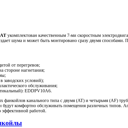
2AT
укомплектован качественным 7-ми скоростным электродвигат
оздает шума и может быть монтировано сразу двумя способами. 
итой от перегревов;
на стороне нагнетания;
мы;
 в заводских условий);
илактического обслуживания;
ртикальный): EDDPV10A6.
анкойлов канального типа с двумя (AT) и четырьмя (AF) труба
и будут комфортно обслуживать помещения различных типов. Аг
 эффективной работой.
нкойлы