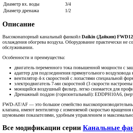
Диаметр вх. воды
3/4
Диаметр дренажа
1/2
Описание
Высоконапорный канальный фанкойл
Daikin (Дайкин) FWD1
охлаждения обогрева воздуха. Оборудование практически не с
обслуживании.
Особенности и преимущества:
двигатель переменного тока повышенной мощности с защ
адаптер для подсоединения прямоугольного воздуховода 
вентилятор 4-х скоростной с лопастями специальной фор
электродвигатель 7-ми скоростной (3 скорости настроены
моющийся воздушный фильтр, легко снимается для проф
Дренажный поддон (горизонтальный): EDDPH10A6, (ве
FWD-AT/AF — это большое семейство высокопроизводительных ф
клапана, имеют вентилятор с изменяемой скоростью вращения 
шумовыми показателями, удобным управлением и максимально
Все модификации серии
Канальные фа