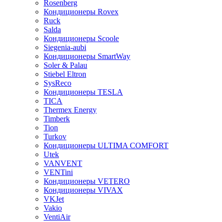
Rosenberg
Кондиционеры Rovex
Ruck
Salda
Кондиционеры Scoole
Siegenia-aubi
Кондиционеры SmartWay
Soler & Palau
Stiebel Eltron
SysReco
Кондиционеры TESLA
TICA
Thermex Energy
Timberk
Tion
Turkov
Кондиционеры ULTIMA COMFORT
Utek
VANVENT
VENTini
Кондиционеры VETERO
Кондиционеры VIVAX
VKJet
Vakio
VentiAir