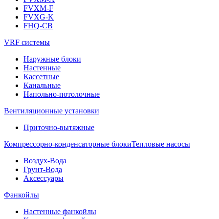
FVXM-F
FVXG-K
FHQ-CB
VRF системы
Наружные блоки
Настенные
Кассетные
Канальные
Напольно-потолочные
Вентиляционные установки
Приточно-вытяжные
Компрессорно-конденсаторные блоки
Тепловые насосы
Воздух-Вода
Грунт-Вода
Аксессуары
Фанкойлы
Настенные фанкойлы