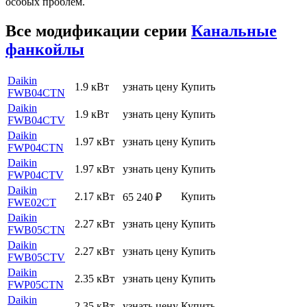
особых проблем.
Все модификации серии
Канальные
фанкойлы
Daikin
1.9 кВт
узнать цену
Купить
FWB04CTN
Daikin
1.9 кВт
узнать цену
Купить
FWB04CTV
Daikin
1.97 кВт
узнать цену
Купить
FWP04CTN
Daikin
1.97 кВт
узнать цену
Купить
FWP04CTV
Daikin
2.17 кВт
Купить
65 240
₽
FWE02CT
Daikin
2.27 кВт
узнать цену
Купить
FWB05CTN
Daikin
2.27 кВт
узнать цену
Купить
FWB05CTV
Daikin
2.35 кВт
узнать цену
Купить
FWP05CTN
Daikin
2.35 кВт
узнать цену
Купить