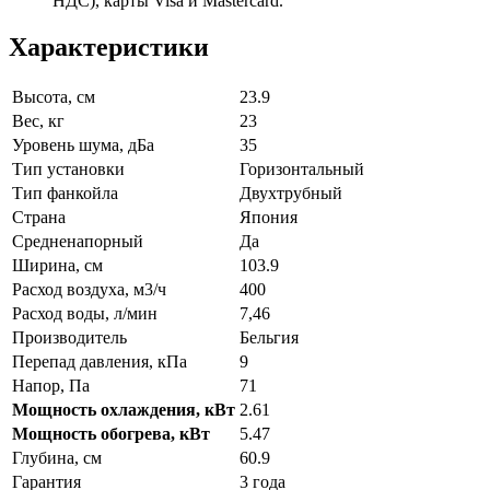
НДС), карты Visa и Mastercard.
Характеристики
Высота, см
23.9
Вес, кг
23
Уровень шума, дБа
35
Тип установки
Горизонтальный
Тип фанкойла
Двухтрубный
Страна
Япония
Средненапорный
Да
Ширина, см
103.9
Расход воздуха, м3/ч
400
Расход воды, л/мин
7,46
Производитель
Бельгия
Перепад давления, кПа
9
Напор, Па
71
Мощность охлаждения, кВт
2.61
Мощность обогрева, кВт
5.47
Глубина, см
60.9
Гарантия
3 года