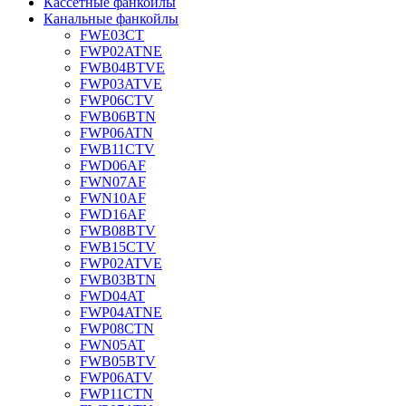
Кассетные фанкойлы
Канальные фанкойлы
FWE03CT
FWP02ATNE
FWB04BTVE
FWP03ATVE
FWP06CTV
FWB06BTN
FWP06ATN
FWB11CTV
FWD06AF
FWN07AF
FWN10AF
FWD16AF
FWB08BTV
FWB15CTV
FWP02ATVE
FWB03BTN
FWD04AT
FWP04ATNE
FWP08CTN
FWN05AT
FWB05BTV
FWP06ATV
FWP11CTN