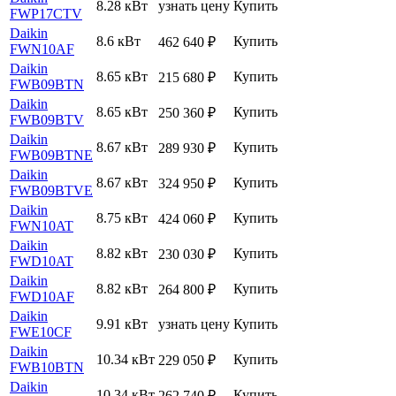
8.28 кВт
узнать цену
Купить
FWP17CTV
Daikin
8.6 кВт
Купить
462 640
₽
FWN10AF
Daikin
8.65 кВт
Купить
215 680
₽
FWB09BTN
Daikin
8.65 кВт
Купить
250 360
₽
FWB09BTV
Daikin
8.67 кВт
Купить
289 930
₽
FWB09BTNE
Daikin
8.67 кВт
Купить
324 950
₽
FWB09BTVE
Daikin
8.75 кВт
Купить
424 060
₽
FWN10AT
Daikin
8.82 кВт
Купить
230 030
₽
FWD10AT
Daikin
8.82 кВт
Купить
264 800
₽
FWD10AF
Daikin
9.91 кВт
узнать цену
Купить
FWE10CF
Daikin
10.34 кВт
Купить
229 050
₽
FWB10BTN
Daikin
10.34 кВт
Купить
262 740
₽