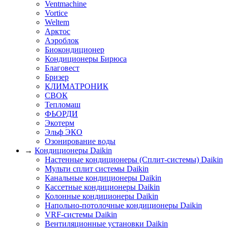
Ventmachine
Vortice
Weltem
Арктос
Аэроблок
Биокондиционер
Кондиционеры Бирюса
Благовест
Бризер
КЛИМАТРОНИК
СВОК
Тепломаш
ФЬОРДИ
Экотерм
Эльф ЭКО
Озонирование воды
→
Кондиционеры Daikin
Настенные кондиционеры (Сплит-системы) Daikin
Мульти сплит системы Daikin
Канальные кондиционеры Daikin
Кассетные кондиционеры Daikin
Колонные кондиционеры Daikin
Напольно-потолочные кондиционеры Daikin
VRF-системы Daikin
Вентиляционные установки Daikin