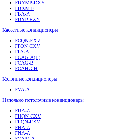
FDYMP-DXV
FDXM-F
FBA-A
FDYP-EXY
Кассетные кондиционеры
FCQN-EXV
FFQN-CXV
FFA-A
FCAG-A(B)
FCAG-B
FCAHG-H
Колонные кондиционеры
FVA-A
Напольно-потолочные кондиционеры
FUA-A
FHQN-CXV
FLQN-EXV
FHA-A
FNA-A
FVXM-A