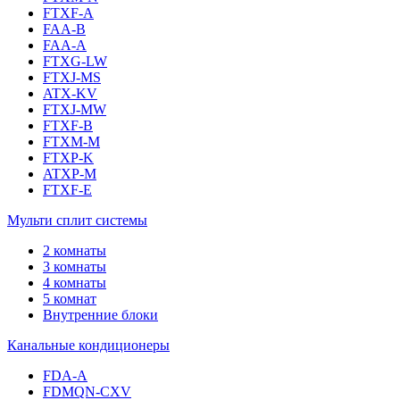
FTXF-A
FAA-B
FAA-A
FTXG-LW
FTXJ-MS
ATX-KV
FTXJ-MW
FTXF-B
FTXM-M
FTXP-K
ATXP-M
FTXF-E
Мульти сплит системы
2 комнаты
3 комнаты
4 комнаты
5 комнат
Внутренние блоки
Канальные кондиционеры
FDA-A
FDMQN-CXV