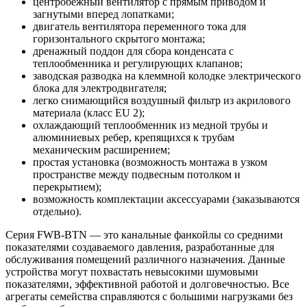
центробежный вентилятор с прямым приводом и
загнутыми вперед лопатками;
двигатель вентилятора переменного тока для
горизонтального скрытого монтажа;
дренажный поддон для сбора конденсата с
теплообменника и регулирующих клапанов;
заводская разводка на клеммной колодке электрического
блока для электродвигателя;
легко снимающийся воздушный фильтр из акрилового
материала (класс EU 2);
охлаждающий теплообменник из медной трубы и
алюминиевых ребер, крепящихся к трубам
механическим расширением;
простая установка (возможность монтажа в узком
пространстве между подвесным потолком и
перекрытием);
возможность комплектации аксессуарами (заказываются
отдельно).
Серия FWB-BTN — это канальные фанкойлы со средними
показателями создаваемого давления, разработанные для
обслуживания помещений различного назначения. Данные
устройства могут похвастать невысокими шумовыми
показателями, эффективной работой и долговечностью. Все
агрегаты семейства справляются с большими нагрузками без