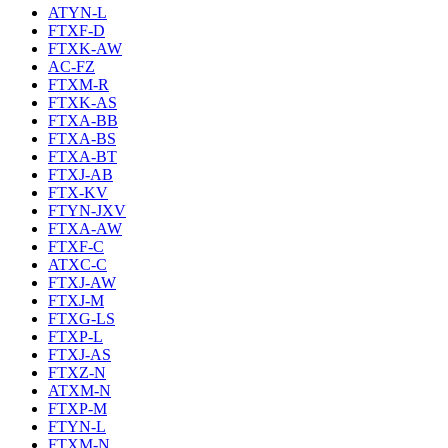
ATYN-L
FTXF-D
FTXK-AW
AC-FZ
FTXM-R
FTXK-AS
FTXA-BB
FTXA-BS
FTXA-BT
FTXJ-AB
FTX-KV
FTYN-JXV
FTXA-AW
FTXF-C
ATXC-C
FTXJ-AW
FTXJ-M
FTXG-LS
FTXP-L
FTXJ-AS
FTXZ-N
ATXM-N
FTXP-M
FTYN-L
FTXM-N