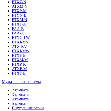
FTXZ-N
ATXM-N
FTXP-M
FTYN-L
FTXM-N
FTXF-A
FAA-B
FAA-A
FTXG-LW
FTXJ-MS
ATX-KV
FTXJ-MW
FTXF-B
FTXM-M
FTXP-K
ATXP-M
FTXF-E
Мульти сплит системы
2 комнаты
3 комнаты
4 комнаты
5 комнат
Внутренние блоки