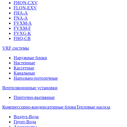
FHQN-CXV
FLQN-EXV
FHA-A
FNA-A
FVXM-A
FVXM-F
FVXG-K
FHQ-CB
VRF системы
Наружные блоки
Настенные
Кассетные
Канальные
Напольно-потолочные
Вентиляционные установки
Приточно-вытяжные
Компрессорно-конденсаторные блоки
Тепловые насосы
Воздух-Вода
Грунт-Вода
Аксессуары