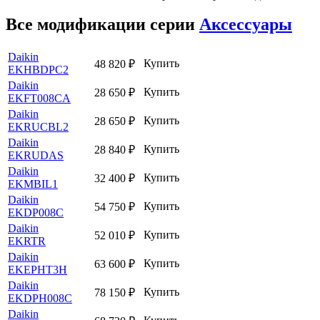
Все модификации серии
Аксессуары
Daikin
Купить
48 820
₽
EKHBDPC2
Daikin
Купить
28 650
₽
EKFT008CA
Daikin
Купить
28 650
₽
EKRUCBL2
Daikin
Купить
28 840
₽
EKRUDAS
Daikin
Купить
32 400
₽
EKMBIL1
Daikin
Купить
54 750
₽
EKDP008C
Daikin
Купить
52 010
₽
EKRTR
Daikin
Купить
63 600
₽
EKEPHT3H
Daikin
Купить
78 150
₽
EKDPH008C
Daikin