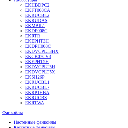
EKHBDPC2
EKFT008CA
EKRUCBL2
EKRUDAS
EKMBIL1
EKDP008C
EKRTR
EKEPHT3H
EKDPH008C
EKDVCPLT3HX
EKCB07CV3
EKEPHT5H
EKDVCPLT5H
EKDVCPLT5X
EKSH26P
EKRUCBL1
EKRUCBL7
EKRP1HBA
EKRUCBS
EKRTWA
Фанкойлы
Настенные фанкойлы
Кассетные фанкойлы