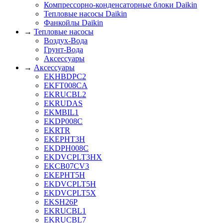
Компрессорно-конденсаторные блоки Daikin
Тепловые насосы Daikin
Фанкойлы Daikin
→
Тепловые насосы
Воздух-Вода
Грунт-Вода
Аксессуары
→
Аксессуары
EKHBDPC2
EKFT008CA
EKRUCBL2
EKRUDAS
EKMBIL1
EKDP008C
EKRTR
EKEPHT3H
EKDPH008C
EKDVCPLT3HX
EKCB07CV3
EKEPHT5H
EKDVCPLT5H
EKDVCPLT5X
EKSH26P
EKRUCBL1
EKRUCBL7