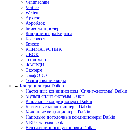
Ventmachine
Vortice
Weltem
Арктос
Аэроблок
Биокондиционер
Кондиционеры Бирюса
Благовест
Бризер
КЛИМАТРОНИК
СВОК
Тепломаш
ФЬОРДИ
Экотерм
Эльф ЭКО
Озонирование воды
→
Кондиционеры Daikin
Настенные кондиционеры (Сплит-системы) Daikin
Мульти сплит системы Daikin
Канальные кондиционеры Daikin
Кассетные кондиционеры Daikin
Колонные кондиционеры Daikin
Напольно-потолочные кондиционеры Daikin
VRF-системы Daikin
Вентиляционные установки Daikin