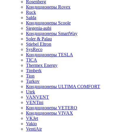
Rosenberg
Кондиционеры Rovex
Ruck
Salda
Кондиционеры Scoole
Siegenia-aubi
Кондиционеры SmartWay
Soler & Palau
Stiebel Eltron
SysReco
Кондиционеры TESLA
TICA
Thermex Energy
Timberk
Tion
Turkov
Кондиционеры ULTIMA COMFORT
Utek
VANVENT
VENTini
Кондиционеры VETERO
Кондиционеры VIVAX
VKJet
Vakio
VentiAir