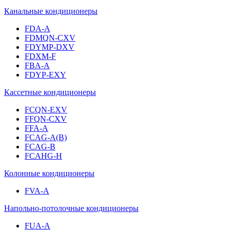
Канальные кондиционеры
FDA-A
FDMQN-CXV
FDYMP-DXV
FDXM-F
FBA-A
FDYP-EXY
Кассетные кондиционеры
FCQN-EXV
FFQN-CXV
FFA-A
FCAG-A(B)
FCAG-B
FCAHG-H
Колонные кондиционеры
FVA-A
Напольно-потолочные кондиционеры
FUA-A