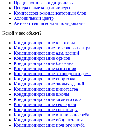
Прецизионные кондиционеры
Центральные кондиционеры
Компрессорно-конденсаторный блок
Холодильный центр
Автоматизация кондиционирования
Какой у вас объект?
Кондиционирование квартиры
Кондиционирование торгового центра
Кондиционирование адм. зданий
Кондиционирование офисов
Кондиционирование бассейна
Кондиционирование магазинов
Кондиционирование загородного дома
Кондиционирование спортзала
Кондиционирование жилых зданий
Кондиционирование кинотеатра
Кондиционирование школы
Кондиционирование зимнего сада
Кондиционирование серверной
Кондиционирование гостиницы
Кондиционирование винного погреба
Кондиционирование общ. питания
Кондиционирование ночного клуба