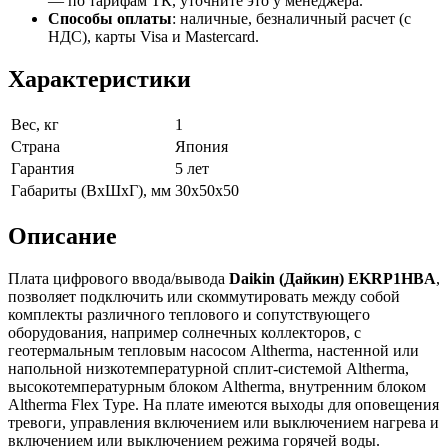
— по тарифам ТК, уточните это у менеджера.
Способы оплаты
:
наличные, безналичный расчет (с
НДС), карты Visa и Mastercard.
Характеристики
Вес, кг
1
Страна
Япония
Гарантия
5 лет
Габариты (ВхШхГ), мм
30х50х50
Описание
Плата цифрового ввода/вывода
Daikin
(Дайкин)
EKRP1HBA
,
позволяет подключить или скоммутировать между собой
комплекты различного теплового и сопутствующего
оборудования, например солнечных коллекторов, с
геотермальным тепловым насосом Altherma, настенной или
напольной низкотемпературной сплит-системой Altherma,
высокотемпературным блоком Altherma, внутренним блоком
Altherma Flex Type. На плате имеются выходы для оповещения
тревоги,
управления
включением или выключением нагрева и
включением или выключением режима горячей воды.