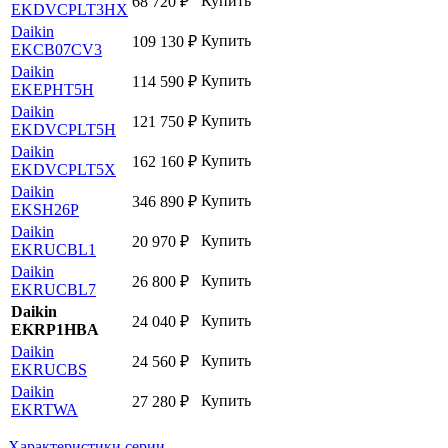
Купить
68 720
₽
EKDVCPLT3HX
Daikin
Купить
109 130
₽
EKCB07CV3
Daikin
Купить
114 590
₽
EKEPHT5H
Daikin
Купить
121 750
₽
EKDVCPLT5H
Daikin
Купить
162 160
₽
EKDVCPLT5X
Daikin
Купить
346 890
₽
EKSH26P
Daikin
Купить
20 970
₽
EKRUCBL1
Daikin
Купить
26 800
₽
EKRUCBL7
Daikin
Купить
24 040
₽
EKRP1HBA
Daikin
Купить
24 560
₽
EKRUCBS
Daikin
Купить
27 280
₽
EKRTWA
Характеристики серии