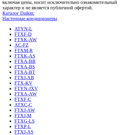
включая цены, носит исключительно ознакомительный
характер и не является публичной офертой.
Каталог Daikin:
Настенные кондиционеры
ATYN-L
FTXF-D
FTXK-AW
AC-FZ
FTXM-R
FTXK-AS
FTXA-BB
FTXA-BS
FTXA-BT
FTXJ-AB
FTX-KV
FTYN-JXV
FTXA-AW
FTXF-C
ATXC-C
FTXJ-AW
FTXJ-M
FTXG-LS
FTXP-L
FTXJ-AS