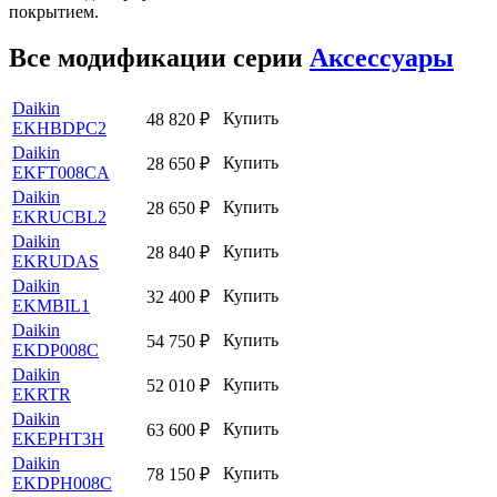
покрытием.
Все модификации серии
Аксессуары
Daikin
Купить
48 820
₽
EKHBDPC2
Daikin
Купить
28 650
₽
EKFT008CA
Daikin
Купить
28 650
₽
EKRUCBL2
Daikin
Купить
28 840
₽
EKRUDAS
Daikin
Купить
32 400
₽
EKMBIL1
Daikin
Купить
54 750
₽
EKDP008C
Daikin
Купить
52 010
₽
EKRTR
Daikin
Купить
63 600
₽
EKEPHT3H
Daikin
Купить
78 150
₽
EKDPH008C