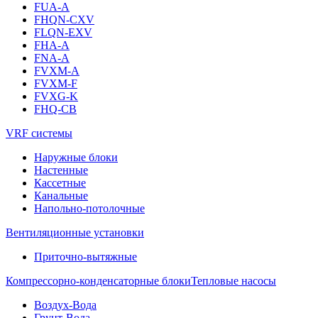
FUA-A
FHQN-CXV
FLQN-EXV
FHA-A
FNA-A
FVXM-A
FVXM-F
FVXG-K
FHQ-CB
VRF системы
Наружные блоки
Настенные
Кассетные
Канальные
Напольно-потолочные
Вентиляционные установки
Приточно-вытяжные
Компрессорно-конденсаторные блоки
Тепловые насосы
Воздух-Вода
Грунт-Вода