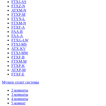
FTXJ-AS
FTXZ-N
ATXM-N
FTXP-M
FTYN-L
FTXM-N
FTXF-A
FAA-B
FAA-A
FTXG-LW
FTXJ-MS
ATX-KV
FTXJ-MW
FTXF-B
FTXM-M
FTXP-K
ATXP-M
FTXF-E
Мульти сплит системы
2 комнаты
3 комнаты
4 комнаты
5 комнат