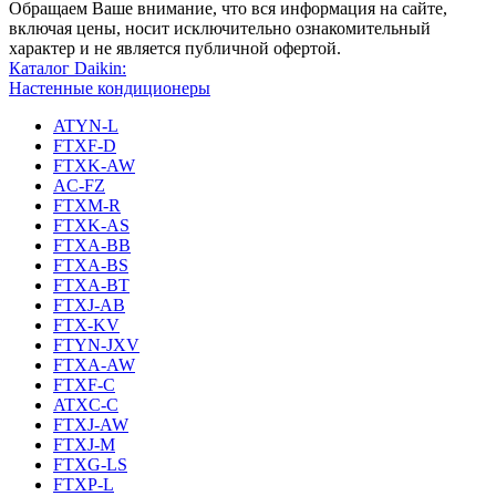
Обращаем Ваше внимание, что вся информация на сайте,
включая цены, носит исключительно ознакомительный
характер и не является публичной офертой.
Каталог Daikin:
Настенные кондиционеры
ATYN-L
FTXF-D
FTXK-AW
AC-FZ
FTXM-R
FTXK-AS
FTXA-BB
FTXA-BS
FTXA-BT
FTXJ-AB
FTX-KV
FTYN-JXV
FTXA-AW
FTXF-C
ATXC-C
FTXJ-AW
FTXJ-M
FTXG-LS
FTXP-L