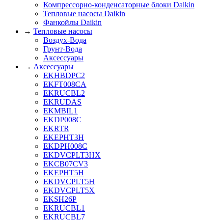
Компрессорно-конденсаторные блоки Daikin
Тепловые насосы Daikin
Фанкойлы Daikin
→
Тепловые насосы
Воздух-Вода
Грунт-Вода
Аксессуары
→
Аксессуары
EKHBDPC2
EKFT008CA
EKRUCBL2
EKRUDAS
EKMBIL1
EKDP008C
EKRTR
EKEPHT3H
EKDPH008C
EKDVCPLT3HX
EKCB07CV3
EKEPHT5H
EKDVCPLT5H
EKDVCPLT5X
EKSH26P
EKRUCBL1
EKRUCBL7