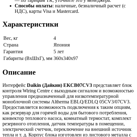
— по тарифам ТК, уточните это у менеджера.
Способы оплаты
:
наличные, безналичный расчет (с
НДС), карты Visa и Mastercard.
Характеристики
Вес, кг
4
Страна
Япония
Гарантия
5 лет
Габариты (ВхШхГ), мм
360х340х97
Описание
Интерфейс
Daikin
(Дайкин)
EKCB07CV3
представляет блок
контроля Wiring Centre с выходным сигналом и возможностью
управления предназначенный для низкотемпературной
моноблочной системы Altherma EBLQ/EDLQ 05CV3/07CV3.
Предоставляется возможность подключения к таким опциям,
как резервуар для горячей воды для бытового потребления,
конвектор теплового насоса, комнатный термостат, комплект
резервного отопления, датчик температуры в помещении,
электрический счетчик, переключение на внешний источник
тепла и т. д. Корпус блока изготовлен из
листового металла с