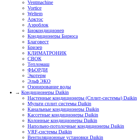
Ventmachine
Vortice
Weltem
Арктос
Аэроблок
Биокондиционер
Кондиционеры Бирюса
Благовест
Бризер
КЛИМАТРОНИК
СВОК
Тепломаш
ФЬОРДИ
Экотерм
Эльф ЭКО
Озонирование воды
→
Кондиционеры Daikin
Настенные кондиционеры (Сплит-системы) Daikin
Мульти сплит системы Daikin
Канальные кондиционеры Daikin
Кассетные кондиционеры Daikin
Колонные кондиционеры Daikin
Напольно-потолочные кондиционеры Daikin
VRF-системы Daikin
Вентиляционные установки Daikin