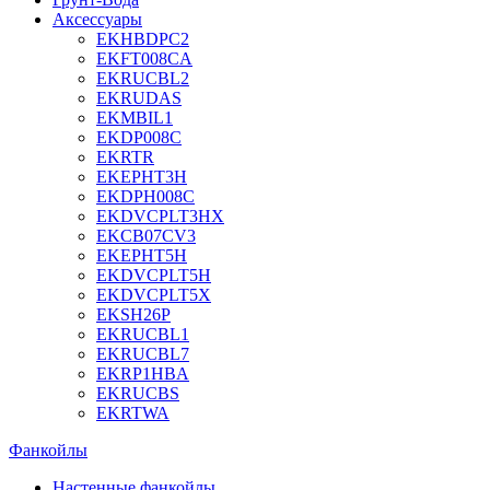
Аксессуары
EKHBDPC2
EKFT008CA
EKRUCBL2
EKRUDAS
EKMBIL1
EKDP008C
EKRTR
EKEPHT3H
EKDPH008C
EKDVCPLT3HX
EKCB07CV3
EKEPHT5H
EKDVCPLT5H
EKDVCPLT5X
EKSH26P
EKRUCBL1
EKRUCBL7
EKRP1HBA
EKRUCBS
EKRTWA
Фанкойлы
Настенные фанкойлы