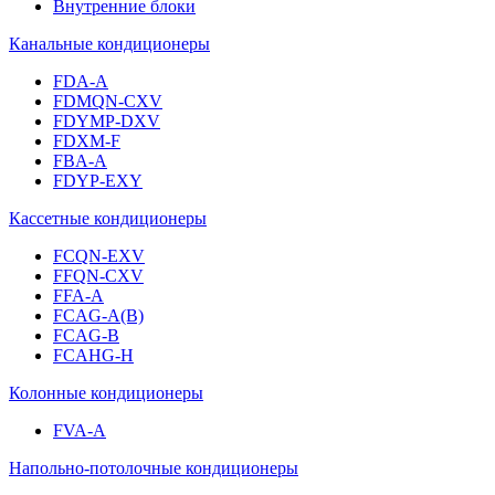
Внутренние блоки
Канальные кондиционеры
FDA-A
FDMQN-CXV
FDYMP-DXV
FDXM-F
FBA-A
FDYP-EXY
Кассетные кондиционеры
FCQN-EXV
FFQN-CXV
FFA-A
FCAG-A(B)
FCAG-B
FCAHG-H
Колонные кондиционеры
FVA-A
Напольно-потолочные кондиционеры