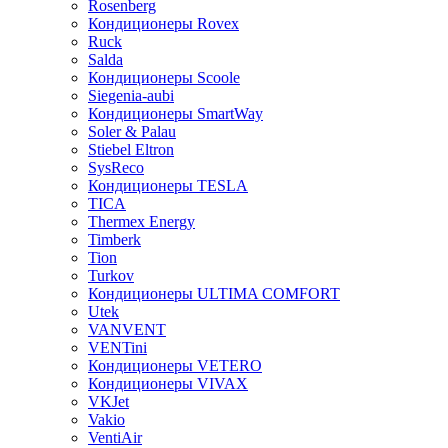
Rosenberg
Кондиционеры Rovex
Ruck
Salda
Кондиционеры Scoole
Siegenia-aubi
Кондиционеры SmartWay
Soler & Palau
Stiebel Eltron
SysReco
Кондиционеры TESLA
TICA
Thermex Energy
Timberk
Tion
Turkov
Кондиционеры ULTIMA COMFORT
Utek
VANVENT
VENTini
Кондиционеры VETERO
Кондиционеры VIVAX
VKJet
Vakio
VentiAir