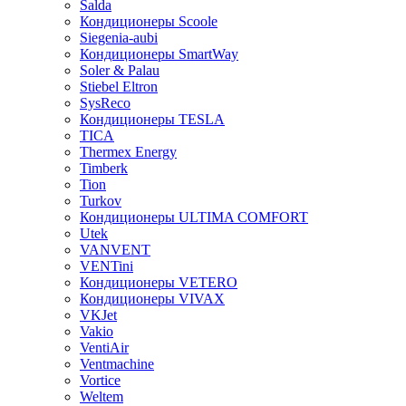
Salda
Кондиционеры Scoole
Siegenia-aubi
Кондиционеры SmartWay
Soler & Palau
Stiebel Eltron
SysReco
Кондиционеры TESLA
TICA
Thermex Energy
Timberk
Tion
Turkov
Кондиционеры ULTIMA COMFORT
Utek
VANVENT
VENTini
Кондиционеры VETERO
Кондиционеры VIVAX
VKJet
Vakio
VentiAir
Ventmachine
Vortice
Weltem