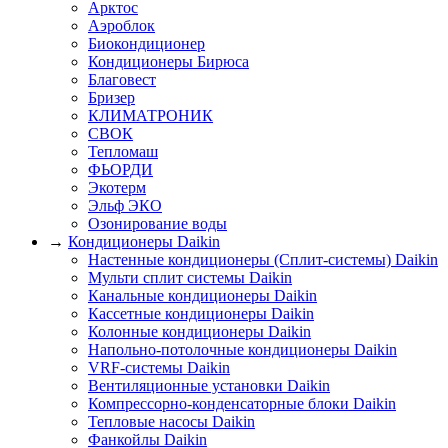
Арктос
Аэроблок
Биокондиционер
Кондиционеры Бирюса
Благовест
Бризер
КЛИМАТРОНИК
СВОК
Тепломаш
ФЬОРДИ
Экотерм
Эльф ЭКО
Озонирование воды
→
Кондиционеры Daikin
Настенные кондиционеры (Сплит-системы) Daikin
Мульти сплит системы Daikin
Канальные кондиционеры Daikin
Кассетные кондиционеры Daikin
Колонные кондиционеры Daikin
Напольно-потолочные кондиционеры Daikin
VRF-системы Daikin
Вентиляционные установки Daikin
Компрессорно-конденсаторные блоки Daikin
Тепловые насосы Daikin
Фанкойлы Daikin