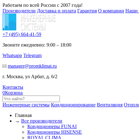
Работаем по всей России с 2007 года!
Производители
Доставка и оплата
Гарантия
О компании
Наши 
+7 (495)
664-41-59
Звоните ежедневно: 9:00 – 18:00
Whatsapp
Telegram
manager@promklimat.ru
г. Москва, ул Арбат, д. 6/2
Контакты
0
Корзина
Инженерные системы
Кондиционирование
Вентиляция
Отопл
Главная
→
Все производители
Кондиционеры FUNAI
Кондиционеры HISENSE
ROYAL CLIMA