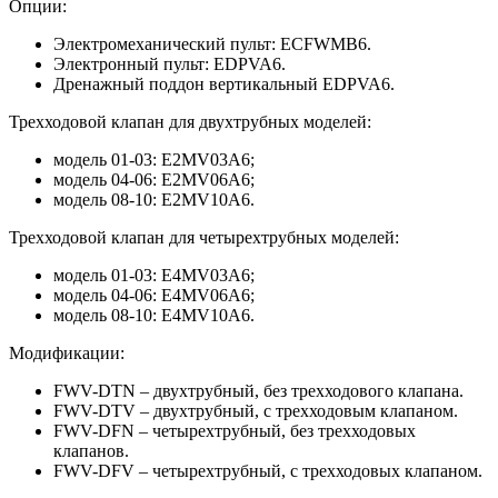
Опции:
Электромеханический пульт: ECFWMB6.
Электронный пульт: EDPVA6.
Дренажный поддон вертикальный EDPVA6.
Трехходовой клапан для двухтрубных моделей:
модель 01-03: E2MV03A6;
модель 04-06: E2MV06A6;
модель 08-10: E2MV10A6.
Трехходовой клапан для четырехтрубных моделей:
модель 01-03: E4MV03A6;
модель 04-06: E4MV06A6;
модель 08-10: E4MV10A6.
Модификации:
FWV-DTN – двухтрубный, без трехходового клапана.
FWV-DTV – двухтрубный, с трехходовым клапаном.
FWV-DFN – четырехтрубный, без трехходовых
клапанов.
FWV-DFV – четырехтрубный, c трехходовых клапаном.