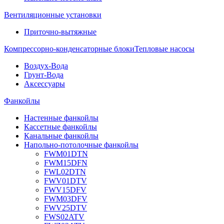
Вентиляционные установки
Приточно-вытяжные
Компрессорно-конденсаторные блоки
Тепловые насосы
Воздух-Вода
Грунт-Вода
Аксессуары
Фанкойлы
Настенные фанкойлы
Кассетные фанкойлы
Канальные фанкойлы
Напольно-потолочные фанкойлы
FWM01DTN
FWM15DFN
FWL02DTN
FWV01DTV
FWV15DFV
FWM03DFV
FWV25DTV
FWS02ATV