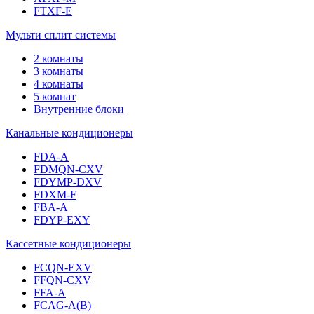
FTXF-E
Мульти сплит системы
2 комнаты
3 комнаты
4 комнаты
5 комнат
Внутренние блоки
Канальные кондиционеры
FDA-A
FDMQN-CXV
FDYMP-DXV
FDXM-F
FBA-A
FDYP-EXY
Кассетные кондиционеры
FCQN-EXV
FFQN-CXV
FFA-A
FCAG-A(B)