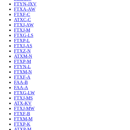
FTYN-JXV
FTXA-AW
FTXF-C
ATXC-C
FTXJ-AW
FTXJ-M
FTXG-LS
FTXP-L
FTXJ-AS
FTXZ-N
ATXM-N
FTXP-M
FTYN-L
FTXM-N
FTXF-A
FAA-B
FAA-A
FTXG-LW
FTXJ-MS
ATX-KV
FTXJ-MW
FTXF-B
FTXM-M
FTXP-K
ATXP-M