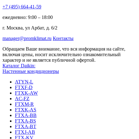
+7 (495)
664-41-59
ежедневно: 9:00 – 18:00
г. Москва, ул Арбат, д. 6/2
manager@promklimat.ru
Контакты
Обращаем Ваше внимание, что вся информация на сайте,
включая цены, носит исключительно ознакомительный
характер и не является публичной офертой.
Каталог Daikin:
Настенные кондиционеры
ATYN-L
FTXF-D
FTXK-AW
AC-FZ
FTXM-R
FTXK-AS
FTXA-BB
FTXA-BS
FTXA-BT
FTXJ-AB
FTX-KV