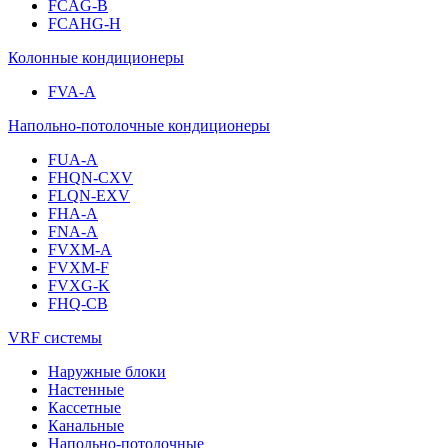
FCAG-B
FCAHG-H
Колонные кондиционеры
FVA-A
Напольно-потолочные кондиционеры
FUA-A
FHQN-CXV
FLQN-EXV
FHA-A
FNA-A
FVXM-A
FVXM-F
FVXG-K
FHQ-CB
VRF системы
Наружные блоки
Настенные
Кассетные
Канальные
Напольно-потолочные