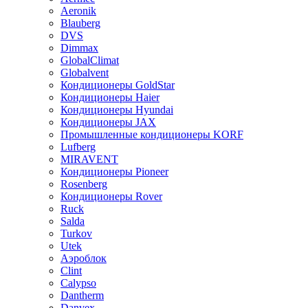
Aeronik
Blauberg
DVS
Dimmax
GlobalClimat
Globalvent
Кондиционеры GoldStar
Кондиционеры Haier
Кондиционеры Hyundai
Кондиционеры JAX
Промышленные кондиционеры KORF
Lufberg
MIRAVENT
Кондиционеры Pioneer
Rosenberg
Кондиционеры Rover
Ruck
Salda
Turkov
Utek
Аэроблок
Clint
Calypso
Dantherm
Danvex