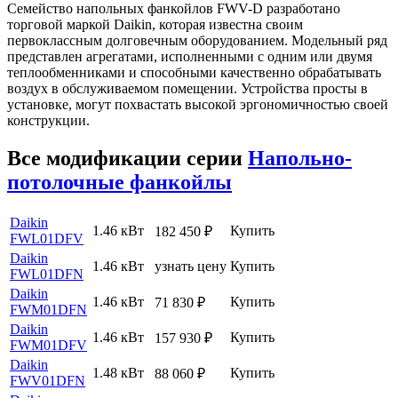
Семейство напольных фанкойлов FWV-D разработано
торговой маркой Daikin, которая известна своим
первоклассным долговечным оборудованием. Модельный ряд
представлен агрегатами, исполненными с одним или двумя
теплообменниками и способными качественно обрабатывать
воздух в обслуживаемом помещении. Устройства просты в
установке, могут похвастать высокой эргономичностью своей
конструкции.
Все модификации серии
Напольно-
потолочные фанкойлы
Daikin
1.46 кВт
Купить
182 450
₽
FWL01DFV
Daikin
1.46 кВт
узнать цену
Купить
FWL01DFN
Daikin
1.46 кВт
Купить
71 830
₽
FWM01DFN
Daikin
1.46 кВт
Купить
157 930
₽
FWM01DFV
Daikin
1.48 кВт
Купить
88 060
₽
FWV01DFN