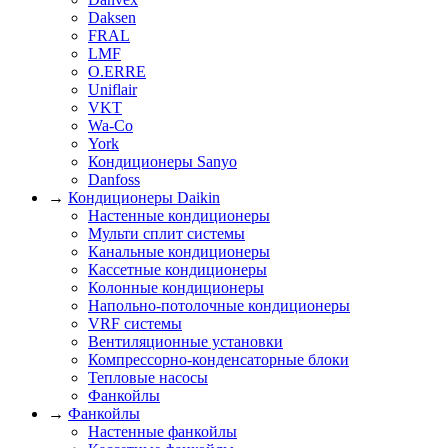
Daksen
FRAL
LMF
O.ERRE
Uniflair
VKT
Wa-Co
York
Кондиционеры Sanyo
Danfoss
→
Кондиционеры Daikin
Настенные кондиционеры
Мульти сплит системы
Канальные кондиционеры
Кассетные кондиционеры
Колонные кондиционеры
Напольно-потолочные кондиционеры
VRF системы
Вентиляционные установки
Компрессорно-конденсаторные блоки
Тепловые насосы
Фанкойлы
→
Фанкойлы
Настенные фанкойлы