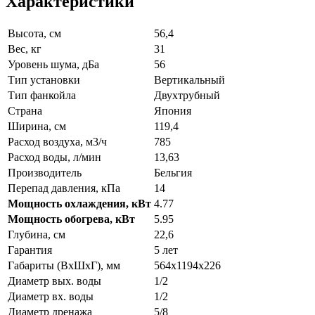
Характеристики
Высота, см
56,4
Вес, кг
31
Уровень шума, дБа
56
Тип установки
Вертикальный
Тип фанкойла
Двухтрубный
Страна
Япония
Ширина, см
119,4
Расход воздуха, м3/ч
785
Расход воды, л/мин
13,63
Производитель
Бельгия
Перепад давления, кПа
14
Мощность охлаждения, кВт
4.77
Мощность обогрева, кВт
5.95
Глубина, см
22,6
Гарантия
5 лет
Габариты (ВxШxГ), мм
564х1194х226
Диаметр вых. воды
1/2
Диаметр вх. воды
1/2
Диаметр дренажа
5/8