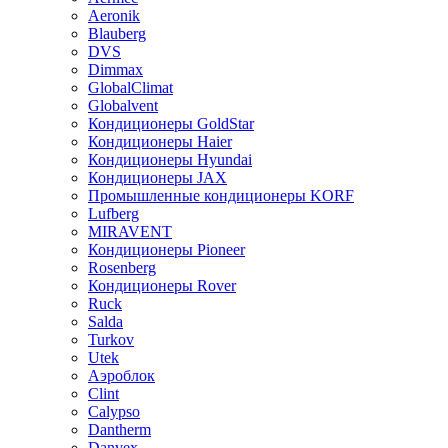
Aeronik
Blauberg
DVS
Dimmax
GlobalClimat
Globalvent
Кондиционеры GoldStar
Кондиционеры Haier
Кондиционеры Hyundai
Кондиционеры JAX
Промышленные кондиционеры KORF
Lufberg
MIRAVENT
Кондиционеры Pioneer
Rosenberg
Кондиционеры Rover
Ruck
Salda
Turkov
Utek
Аэроблок
Clint
Calypso
Dantherm
Danvex