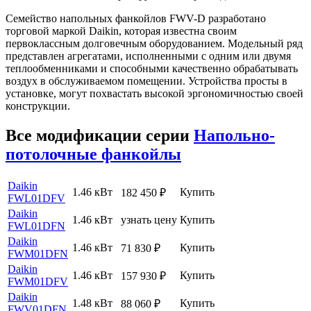
Семейство напольных фанкойлов FWV-D разработано
торговой маркой Daikin, которая известна своим
первоклассным долговечным оборудованием. Модельный ряд
представлен агрегатами, исполненными с одним или двумя
теплообменниками и способными качественно обрабатывать
воздух в обслуживаемом помещении. Устройства просты в
установке, могут похвастать высокой эргономичностью своей
конструкции.
Все модификации серии
Напольно-
потолочные фанкойлы
Daikin
1.46 кВт
Купить
182 450
₽
FWL01DFV
Daikin
1.46 кВт
узнать цену
Купить
FWL01DFN
Daikin
1.46 кВт
Купить
71 830
₽
FWM01DFN
Daikin
1.46 кВт
Купить
157 930
₽
FWM01DFV
Daikin
1.48 кВт
Купить
88 060
₽
FWV01DFN