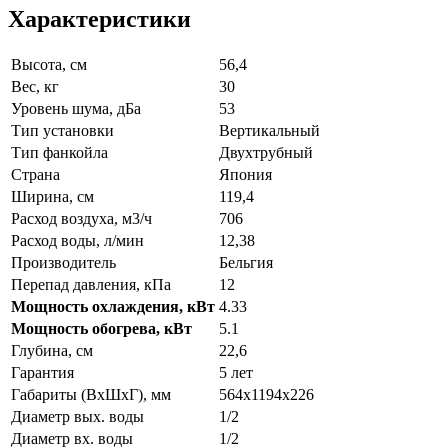
Характеристики
Высота, см
56,4
Вес, кг
30
Уровень шума, дБа
53
Тип установки
Вертикальный
Тип фанкойла
Двухтрубный
Страна
Япония
Ширина, см
119,4
Расход воздуха, м3/ч
706
Расход воды, л/мин
12,38
Производитель
Бельгия
Перепад давления, кПа
12
Мощность охлаждения, кВт
4.33
Мощность обогрева, кВт
5.1
Глубина, см
22,6
Гарантия
5 лет
Габариты (ВxШxГ), мм
564х1194х226
Диаметр вых. воды
1/2
Диаметр вх. воды
1/2