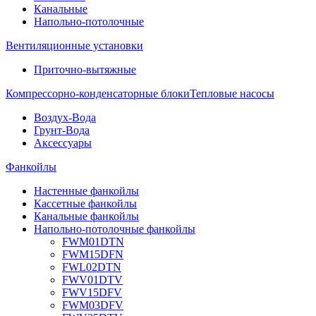
Канальные
Напольно-потолочные
Вентиляционные установки
Приточно-вытяжные
Компрессорно-конденсаторные блоки
Тепловые насосы
Воздух-Вода
Грунт-Вода
Аксессуары
Фанкойлы
Настенные фанкойлы
Кассетные фанкойлы
Канальные фанкойлы
Напольно-потолочные фанкойлы
FWM01DTN
FWM15DFN
FWL02DTN
FWV01DTV
FWV15DFV
FWM03DFV