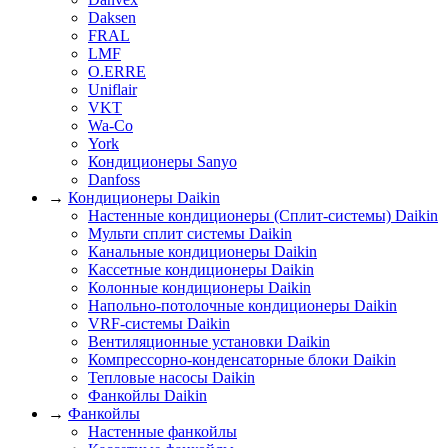
Daksen
FRAL
LMF
O.ERRE
Uniflair
VKT
Wa-Co
York
Кондиционеры Sanyo
Danfoss
→
Кондиционеры Daikin
Настенные кондиционеры (Сплит-системы) Daikin
Мульти сплит системы Daikin
Канальные кондиционеры Daikin
Кассетные кондиционеры Daikin
Колонные кондиционеры Daikin
Напольно-потолочные кондиционеры Daikin
VRF-системы Daikin
Вентиляционные установки Daikin
Компрессорно-конденсаторные блоки Daikin
Тепловые насосы Daikin
Фанкойлы Daikin
→
Фанкойлы
Настенные фанкойлы