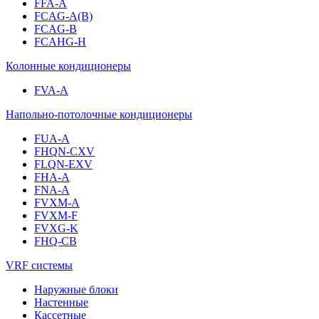
FFA-A
FCAG-A(B)
FCAG-B
FCAHG-H
Колонные кондиционеры
FVA-A
Напольно-потолочные кондиционеры
FUA-A
FHQN-CXV
FLQN-EXV
FHA-A
FNA-A
FVXM-A
FVXM-F
FVXG-K
FHQ-CB
VRF системы
Наружные блоки
Настенные
Кассетные