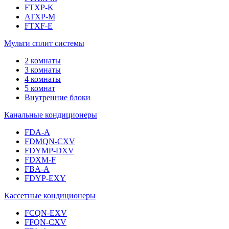
FTXP-K
ATXP-M
FTXF-E
Мульти сплит системы
2 комнаты
3 комнаты
4 комнаты
5 комнат
Внутренние блоки
Канальные кондиционеры
FDA-A
FDMQN-CXV
FDYMP-DXV
FDXM-F
FBA-A
FDYP-EXY
Кассетные кондиционеры
FCQN-EXV
FFQN-CXV