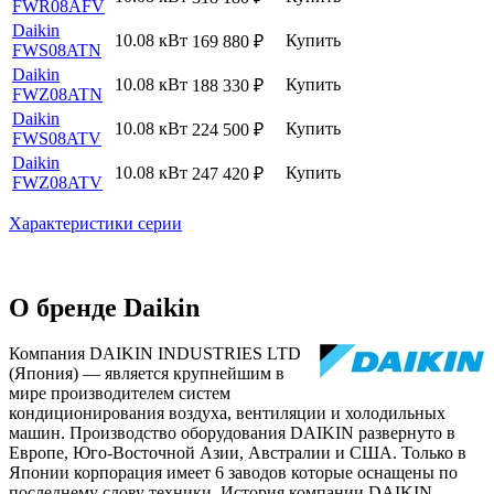
FWR08AFV
Daikin
10.08 кВт
Купить
169 880
₽
FWS08ATN
Daikin
10.08 кВт
Купить
188 330
₽
FWZ08ATN
Daikin
10.08 кВт
Купить
224 500
₽
FWS08ATV
Daikin
10.08 кВт
Купить
247 420
₽
FWZ08ATV
Характеристики серии
О бренде Daikin
Компания DAIKIN INDUSTRIES LTD
(Япония) — является крупнейшим в
мире производителем систем
кондиционирования воздуха, вентиляции и холодильных
машин. Производство оборудования DAIKIN развернуто в
Европе, Юго-Восточной Азии, Австралии и США. Только в
Японии корпорация имеет 6 заводов которые оснащены по
последнему слову техники. История компании DAIKIN