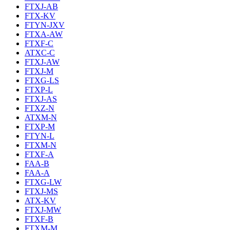
FTXJ-AB
FTX-KV
FTYN-JXV
FTXA-AW
FTXF-C
ATXC-C
FTXJ-AW
FTXJ-M
FTXG-LS
FTXP-L
FTXJ-AS
FTXZ-N
ATXM-N
FTXP-M
FTYN-L
FTXM-N
FTXF-A
FAA-B
FAA-A
FTXG-LW
FTXJ-MS
ATX-KV
FTXJ-MW
FTXF-B
FTXM-M