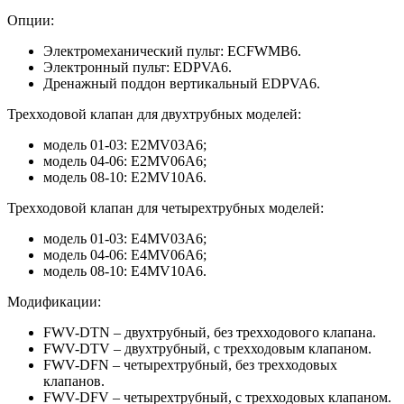
Опции:
Электромеханический пульт: ECFWMB6.
Электронный пульт: EDPVA6.
Дренажный поддон вертикальный EDPVA6.
Трехходовой клапан для двухтрубных моделей:
модель 01-03: E2MV03A6;
модель 04-06: E2MV06A6;
модель 08-10: E2MV10A6.
Трехходовой клапан для четырехтрубных моделей:
модель 01-03: E4MV03A6;
модель 04-06: E4MV06A6;
модель 08-10: E4MV10A6.
Модификации:
FWV-DTN – двухтрубный, без трехходового клапана.
FWV-DTV – двухтрубный, с трехходовым клапаном.
FWV-DFN – четырехтрубный, без трехходовых
клапанов.
FWV-DFV – четырехтрубный, c трехходовых клапаном.