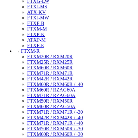
FTXG-LW
FTXJ-MS
ATX-KV
FTXJ-MW
FTXF-B
FTXM-M
FTXP-K
ATXP-M
FTXF-E
→
FTXM-R
FTXM20R / RXM20R
FTXM25R / RXM25R
FTXM60R / RXM60R
FTXM71R / RXM71R
FTXM42R / RXM42R
FTXM60R / RXM60R / -40
FTXM60R / RZAG60A
FTXM71R / RZAG60A
FTXM50R / RXM50R
FTXM60R / RZAG50A
FTXM71R / RXM71R / -30
FTXM42R / RXM42R / -40
FTXM71R / RXM71R / -40
FTXM50R / RXM50R / -30
FTXM60R / RXM60R / -30