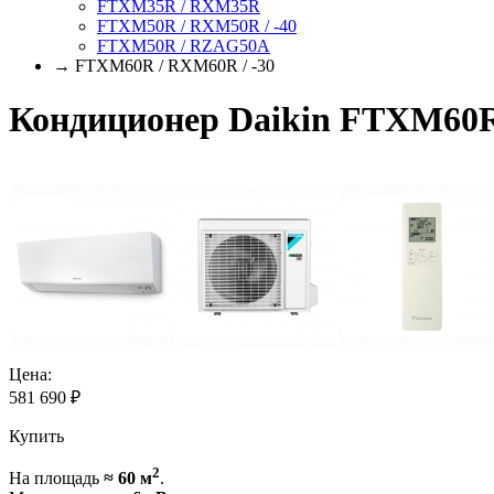
FTXM35R / RXM35R
FTXM50R / RXM50R / -40
FTXM50R / RZAG50A
→ FTXM60R / RXM60R / -30
Кондиционер Daikin FTXM60R
Цена:
581 690
₽
Купить
2
На площадь
≈ 60 м
.