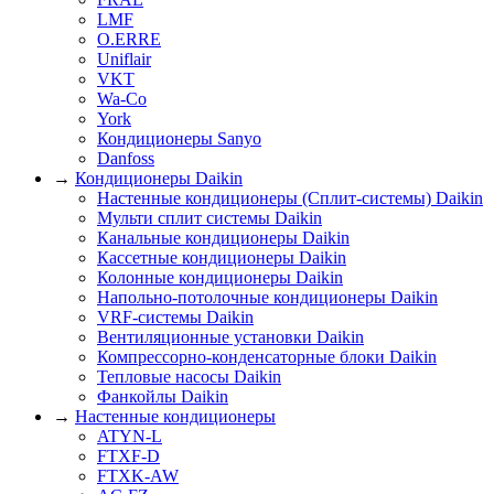
LMF
O.ERRE
Uniflair
VKT
Wa-Co
York
Кондиционеры Sanyo
Danfoss
→
Кондиционеры Daikin
Настенные кондиционеры (Сплит-системы) Daikin
Мульти сплит системы Daikin
Канальные кондиционеры Daikin
Кассетные кондиционеры Daikin
Колонные кондиционеры Daikin
Напольно-потолочные кондиционеры Daikin
VRF-системы Daikin
Вентиляционные установки Daikin
Компрессорно-конденсаторные блоки Daikin
Тепловые насосы Daikin
Фанкойлы Daikin
→
Настенные кондиционеры
ATYN-L
FTXF-D
FTXK-AW