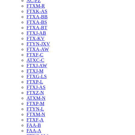
AC-FZ
FTXM-R
FTXK-AS
FTXA-BB
FTXA-BS
FTXA-BT
FTXJ-AB
FTX-KV
FTYN-JXV
FTXA-AW
FTXF-C
ATXC-C
FTXJ-AW
FTXJ-M
FTXG-LS
FTXP-L
FTXJ-AS
FTXZ-N
ATXM-N
FTXP-M
FTYN-L
FTXM-N
FTXF-A
FAA-B
FAA-A