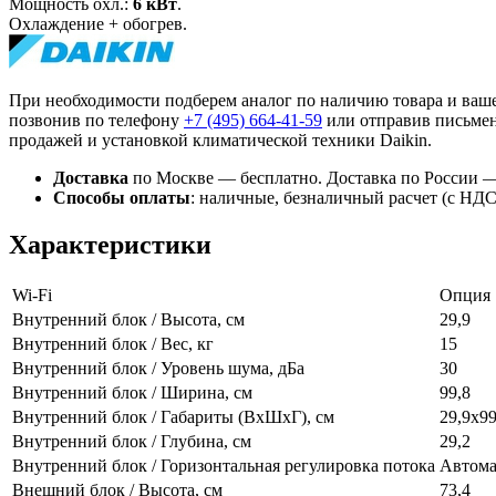
Мощность охл.:
6 кВт
.
Охлаждение + обогрев.
При необходимости подберем аналог по наличию товара и ваше
позвонив по телефону
+7 (495)
664-41-59
или отправив письмен
продажей и установкой климатической техники Daikin.
Доставка
по Москве — бесплатно.
Доставка по России —
Способы оплаты
:
наличные, безналичный расчет (с НДС),
Характеристики
Wi-Fi
Опция
Внутренний блок / Высота, см
29,9
Внутренний блок / Вес, кг
15
Внутренний блок / Уровень шума, дБа
30
Внутренний блок / Ширина, см
99,8
Внутренний блок / Габариты (ВхШхГ), см
29,9x99
Внутренний блок / Глубина, см
29,2
Внутренний блок / Горизонтальная регулировка потока
Автома
Внешний блок / Высота, см
73,4