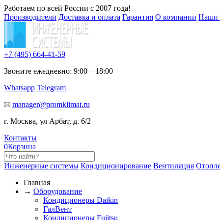
Работаем по всей России с 2007 года!
Производители
Доставка и оплата
Гарантия
О компании
Наши 
+7 (495)
664-41-59
Звоните ежедневно: 9:00 – 18:00
Whatsapp
Telegram
manager@promklimat.ru
г. Москва, ул Арбат, д. 6/2
Контакты
0
Корзина
Инженерные системы
Кондиционирование
Вентиляция
Отопл
Главная
→
Оборудование
Кондиционеры Daikin
ГалВент
Кондиционеры Fujitsu