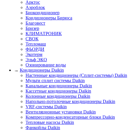
Арктос
Аэроблок
Биокондиционер
Кондиционеры Бирюса
Благовест
Бризер
КЛИМАТРОНИК
СВОК
Тепломаш
ФЬОРДИ
Экотерм
Эльф ЭКО
Озонирование воды
→
Кондиционеры Daikin
Настенные кондиционеры (Сплит-системы) Daikin
Мульти сплит системы Daikin
Канальные кондиционеры Daikin
Кассетные кондиционеры Daikin
Колонные кондиционеры Daikin
Напольно-потолочные кондиционеры Daikin
VRF-системы Daikin
Вентиляционные установки Daikin
Компрессорно-конденсаторные блоки Daikin
Тепловые насосы Daikin
Фанкойлы Daikin