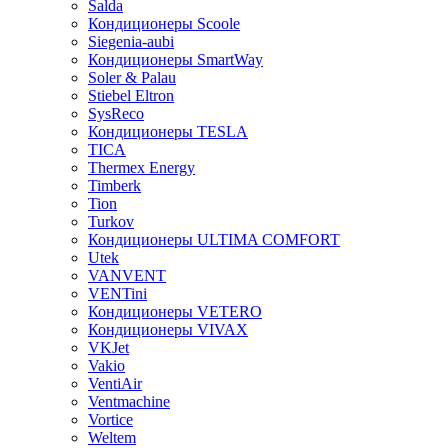
Salda
Кондиционеры Scoole
Siegenia-aubi
Кондиционеры SmartWay
Soler & Palau
Stiebel Eltron
SysReco
Кондиционеры TESLA
TICA
Thermex Energy
Timberk
Tion
Turkov
Кондиционеры ULTIMA COMFORT
Utek
VANVENT
VENTini
Кондиционеры VETERO
Кондиционеры VIVAX
VKJet
Vakio
VentiAir
Ventmachine
Vortice
Weltem