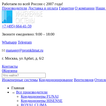
Работаем по всей России с 2007 года!
Производители
Доставка и оплата
Гарантия
О компании
Наши 
+7 (495)
664-41-59
Звоните ежедневно: 9:00 – 18:00
Whatsapp
Telegram
manager@promklimat.ru
г. Москва, ул Арбат, д. 6/2
Контакты
0
Корзина
Инженерные системы
Кондиционирование
Вентиляция
Отопл
Главная
→
Все производители
Кондиционеры FUNAI
Кондиционеры HISENSE
ROYAL CLIMA