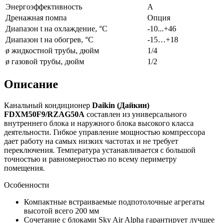
Энергоэффективность
A
Дренажная помпа
Опция
Диапазон t на охлаждение, °С
-10...+46
Диапазон t на обогрев, °С
-15…+18
ø жидкостной трубы, дюйм
1/4
ø газовой трубы, дюйм
1/2
Описание
Канальный кондиционер
Daikin (Дайкин)
FDXM50F9/
RZAG50A
составлен из универсального
внутреннего блока и наружного блока высокого класса
деятельности. Гибкое управление мощностью компрессора
дает работу на самых низких частотах и не требует
переключения. Температура устанавливается с большой
точностью и равномерностью по всему периметру
помещения.
Особенности
Компактные встраиваемые подпотолочные агрегаты
высотой всего 200 мм
Сочетание с блоками Sky Air Alpha гарантирует лучшее