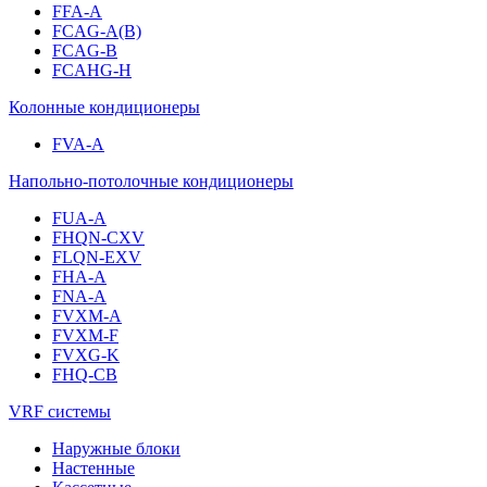
FFA-A
FCAG-A(B)
FCAG-B
FCAHG-H
Колонные кондиционеры
FVA-A
Напольно-потолочные кондиционеры
FUA-A
FHQN-CXV
FLQN-EXV
FHA-A
FNA-A
FVXM-A
FVXM-F
FVXG-K
FHQ-CB
VRF системы
Наружные блоки
Настенные