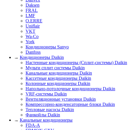
Daksen
FRAL
LMF
O.ERRE
Uniflair
VKT
Wa-Co
York
Кондиционеры Sanyo
Danfoss
→
Кондиционеры Daikin
Настенные кондиционеры (Сплит-системы) Daikin
Мульти сплит системы Daikin
Канальные кондиционеры Daikin
Кассетные кондиционеры Daikin
Колонные кондиционеры Daikin
Напольно-потолочные кондиционеры Daikin
VRF-системы Daikin
Вентиляционные установки Daikin
Компрессорно-конденсаторные блоки Daikin
Тепловые насосы Daikin
Фанкойлы Daikin
→
Канальные кондиционеры
FDA-A