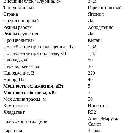
Внешний блок / Глубина, см
37,3
Тип установки
Горизонтальный
Страна
Япония
Средненапорный
Да
Режим работы
Холод/тепло
Режим осушения
Да
Производитель
Китай
Потребление при охлаждении, кВт
1,32
Потребление при обогреве, кВт
1,47
Площадь, м²
50
Перепад высот, м
30
Напряжение, В
220
Напор, Па
40
Мощность охлаждения, кВт
5
Мощность обогрева, кВт
5
Max длина трассы, м
50
Компрессор
Инвертор
Хладагент
R32
Алиса/Маруся/
Голосовой помощник
Салют
Гарантия
3 года