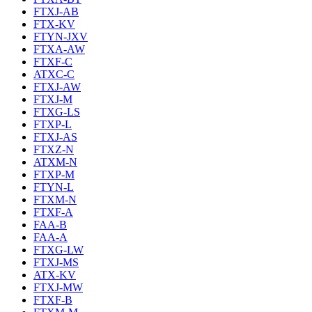
FTXJ-AB
FTX-KV
FTYN-JXV
FTXA-AW
FTXF-C
ATXC-C
FTXJ-AW
FTXJ-M
FTXG-LS
FTXP-L
FTXJ-AS
FTXZ-N
ATXM-N
FTXP-M
FTYN-L
FTXM-N
FTXF-A
FAA-B
FAA-A
FTXG-LW
FTXJ-MS
ATX-KV
FTXJ-MW
FTXF-B