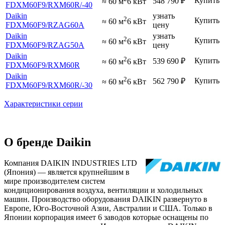
Купить
548 790
₽
≈ 60 м
6 кВт
FDXM60F9
/RXM60R
/-40
Daikin
узнать
2
Купить
≈ 60 м
6 кВт
FDXM60F9
/RZAG60A
цену
Daikin
узнать
2
Купить
≈ 60 м
6 кВт
FDXM60F9
/RZAG50A
цену
Daikin
2
Купить
539 690
₽
≈ 60 м
6 кВт
FDXM60F9
/RXM60R
Daikin
2
Купить
562 790
₽
≈ 60 м
6 кВт
FDXM60F9
/RXM60R
/-30
Характеристики серии
О бренде Daikin
Компания DAIKIN INDUSTRIES LTD
(Япония) — является крупнейшим в
мире производителем систем
кондиционирования воздуха, вентиляции и холодильных
машин. Производство оборудования DAIKIN развернуто в
Европе, Юго-Восточной Азии, Австралии и США. Только в
Японии корпорация имеет 6 заводов которые оснащены по