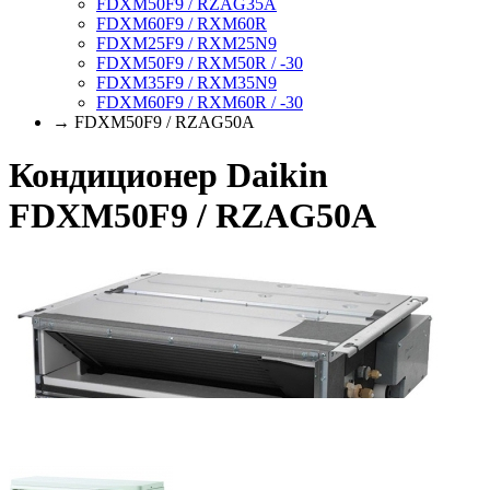
FDXM50F9 / RZAG35A
FDXM60F9 / RXM60R
FDXM25F9 / RXM25N9
FDXM50F9 / RXM50R / -30
FDXM35F9 / RXM35N9
FDXM60F9 / RXM60R / -30
→ FDXM50F9 / RZAG50A
Кондиционер Daikin
FDXM50F9 / RZAG50A