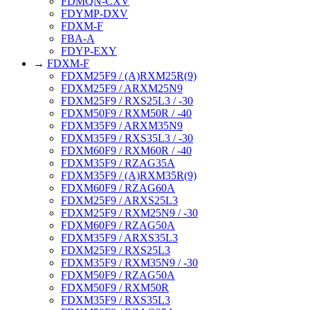
FDMQN-CXV
FDYMP-DXV
FDXM-F
FBA-A
FDYP-EXY
→
FDXM-F
FDXM25F9 / (A)RXM25R(9)
FDXM25F9 / ARXM25N9
FDXM25F9 / RXS25L3 / -30
FDXM50F9 / RXM50R / -40
FDXM35F9 / ARXM35N9
FDXM35F9 / RXS35L3 / -30
FDXM60F9 / RXM60R / -40
FDXM35F9 / RZAG35A
FDXM35F9 / (A)RXM35R(9)
FDXM60F9 / RZAG60A
FDXM25F9 / ARXS25L3
FDXM25F9 / RXM25N9 / -30
FDXM60F9 / RZAG50A
FDXM35F9 / ARXS35L3
FDXM25F9 / RXS25L3
FDXM35F9 / RXM35N9 / -30
FDXM50F9 / RZAG50A
FDXM50F9 / RXM50R
FDXM35F9 / RXS35L3