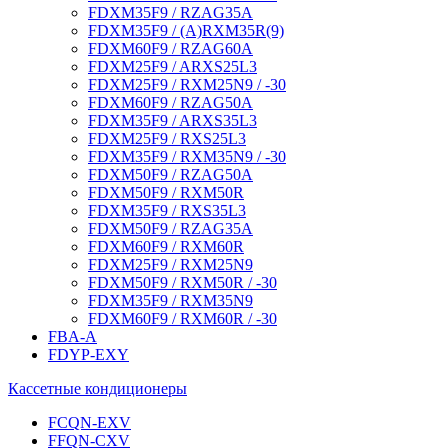
FDXM35F9 / RZAG35A
FDXM35F9 / (A)RXM35R(9)
FDXM60F9 / RZAG60A
FDXM25F9 / ARXS25L3
FDXM25F9 / RXM25N9 / -30
FDXM60F9 / RZAG50A
FDXM35F9 / ARXS35L3
FDXM25F9 / RXS25L3
FDXM35F9 / RXM35N9 / -30
FDXM50F9 / RZAG50A
FDXM50F9 / RXM50R
FDXM35F9 / RXS35L3
FDXM50F9 / RZAG35A
FDXM60F9 / RXM60R
FDXM25F9 / RXM25N9
FDXM50F9 / RXM50R / -30
FDXM35F9 / RXM35N9
FDXM60F9 / RXM60R / -30
FBA-A
FDYP-EXY
Кассетные кондиционеры
FCQN-EXV
FFQN-CXV