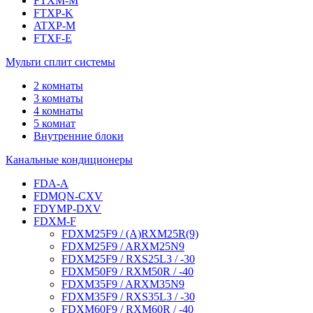
FTXM-M
FTXP-K
ATXP-M
FTXF-E
Мульти сплит системы
2 комнаты
3 комнаты
4 комнаты
5 комнат
Внутренние блоки
Канальные кондиционеры
FDA-A
FDMQN-CXV
FDYMP-DXV
FDXM-F
FDXM25F9 / (A)RXM25R(9)
FDXM25F9 / ARXM25N9
FDXM25F9 / RXS25L3 / -30
FDXM50F9 / RXM50R / -40
FDXM35F9 / ARXM35N9
FDXM35F9 / RXS35L3 / -30
FDXM60F9 / RXM60R / -40