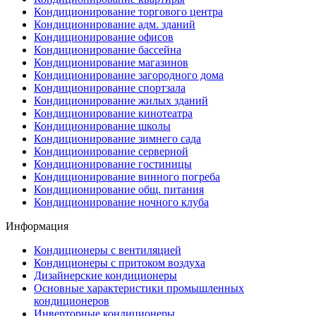
Кондиционирование торгового центра
Кондиционирование адм. зданий
Кондиционирование офисов
Кондиционирование бассейна
Кондиционирование магазинов
Кондиционирование загородного дома
Кондиционирование спортзала
Кондиционирование жилых зданий
Кондиционирование кинотеатра
Кондиционирование школы
Кондиционирование зимнего сада
Кондиционирование серверной
Кондиционирование гостиницы
Кондиционирование винного погреба
Кондиционирование общ. питания
Кондиционирование ночного клуба
Информация
Кондиционеры с вентиляцией
Кондиционеры с притоком воздуха
Дизайнерские кондиционеры
Основные характеристики промышленных
кондиционеров
Инверторные кондиционеры