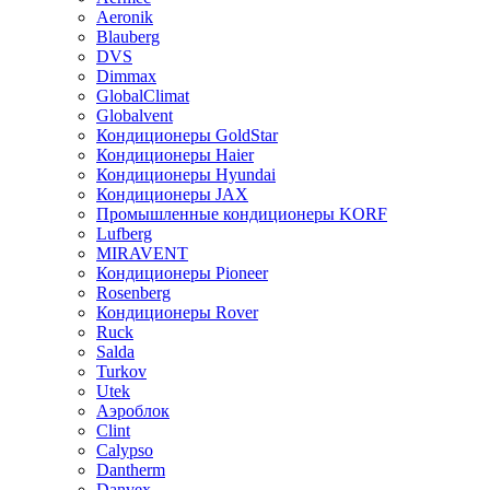
Aeronik
Blauberg
DVS
Dimmax
GlobalClimat
Globalvent
Кондиционеры GoldStar
Кондиционеры Haier
Кондиционеры Hyundai
Кондиционеры JAX
Промышленные кондиционеры KORF
Lufberg
MIRAVENT
Кондиционеры Pioneer
Rosenberg
Кондиционеры Rover
Ruck
Salda
Turkov
Utek
Аэроблок
Clint
Calypso
Dantherm
Danvex