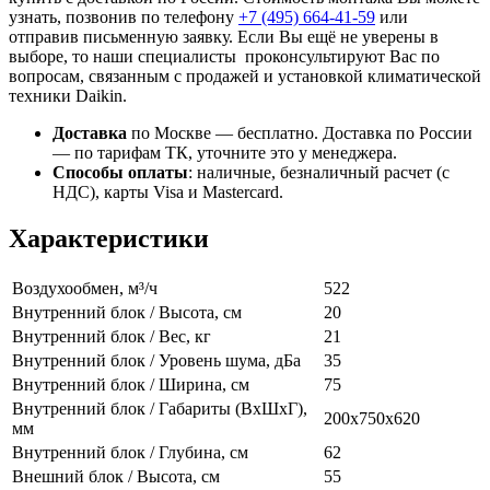
узнать, позвонив по телефону
+7 (495)
664-41-59
или
отправив письменную заявку. Если Вы ещё не уверены в
выборе, то наши специалисты проконсультируют Вас по
вопросам, связанным с продажей и установкой климатической
техники Daikin.
Доставка
по Москве — бесплатно.
Доставка по России
— по тарифам ТК, уточните это у менеджера.
Способы оплаты
:
наличные, безналичный расчет (с
НДС), карты Visa и Mastercard.
Характеристики
Воздухообмен, м³/ч
522
Внутренний блок / Высота, см
20
Внутренний блок / Вес, кг
21
Внутренний блок / Уровень шума, дБа
35
Внутренний блок / Ширина, см
75
Внутренний блок / Габариты (ВхШхГ),
200x750x620
мм
Внутренний блок / Глубина, см
62
Внешний блок / Высота, см
55