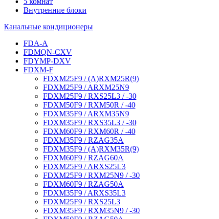
5 комнат
Внутренние блоки
Канальные кондиционеры
FDA-A
FDMQN-CXV
FDYMP-DXV
FDXM-F
FDXM25F9 / (A)RXM25R(9)
FDXM25F9 / ARXM25N9
FDXM25F9 / RXS25L3 / -30
FDXM50F9 / RXM50R / -40
FDXM35F9 / ARXM35N9
FDXM35F9 / RXS35L3 / -30
FDXM60F9 / RXM60R / -40
FDXM35F9 / RZAG35A
FDXM35F9 / (A)RXM35R(9)
FDXM60F9 / RZAG60A
FDXM25F9 / ARXS25L3
FDXM25F9 / RXM25N9 / -30
FDXM60F9 / RZAG50A
FDXM35F9 / ARXS35L3
FDXM25F9 / RXS25L3
FDXM35F9 / RXM35N9 / -30