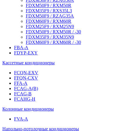
FDXM50F9 / RZAG50A
FDXM50F9 / RXM50R
FDXM35F9 / RXS35L3
FDXM50F9 / RZAG35A
FDXM60F9 / RXM60R
FDXM25F9 / RXM25N9
FDXM50F9 / RXM50R / -30
FDXM35F9 / RXM35N9
FDXM60F9 / RXM60R / -30
FBA-A
FDYP-EXY
Кассетные кондиционеры
FCQN-EXV
FFQN-CXV
FFA-A
FCAG-A(B)
FCAG-B
FCAHG-H
Колонные кондиционеры
FVA-A
Напольно-потолочные кондиционеры