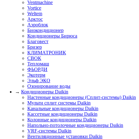
Ventmachine
Vortice
Weltem
Арктос
Аэроблок
Биокондиционер
Кондиционеры Бирюса
Благовест
Бризер
КЛИМАТРОНИК
СВОК
Тепломаш
ФЬОРДИ
Экотерм
Эльф ЭКО
Озонирование воды
→
Кондиционеры Daikin
Настенные кондиционеры (Сплит-системы) Daikin
Мульти сплит системы Daikin
Канальные кондиционеры Daikin
Кассетные кондиционеры Daikin
Колонные кондиционеры Daikin
Напольно-потолочные кондиционеры Daikin
VRF-системы Daikin
Вентиляционные установки Daikin