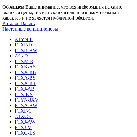
Обращаем Ваше внимание, что вся информация на сайте,
включая цены, носит исключительно ознакомительный
характер и не является публичной офертой.
Каталог Daikin:
Настенные кондиционеры
ATYN-L
FTXF-D
FTXK-AW
AC-FZ
FTXM-R
FTXK-AS
FTXA-BB
FTXA-BS
FTXA-BT
FTXJ-AB
FTX-KV
FTYN-JXV
FTXA-AW
FTXF-C
ATXC-C
FTXJ-AW
FTXJ-M
FTXG-LS