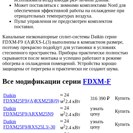
Может поставляться с зимними комплектами Nord для
обеспечения эффективной работы на охлаждение при
отрицательных температурах воздуха.
Пульт управления не предусмотрен комплектом
поставки.
Канальные низконапорные сплит-системы Daikin серии
FDXM-F9 /(A)RXS-L(3) выполнены в компактном размере,
поэтому прекрасно подойдут для установки в условиях
стесненного пространства. Приборы практически полностью
скрываются после монтажа и успешно работают в режиме
обогрева и охлаждения помещений. Устройства хорошо
защищены от перегрева и практически не создают шума.
Все модификации серии
FDXM-F
≈ 24
Daikin
Купить
316 390
₽
2
FDXM25F9
/(A)RXM25R(9)
м
2.4 кВт
≈ 24
Daikin
узнать
Купить
2
FDXM25F9
/ARXM25N9
цену
м
2.4 кВт
≈ 24
Daikin
узнать
Купить
2
FDXM25F9
/RXS25L3
/-30
цену
м
2.4 кВт