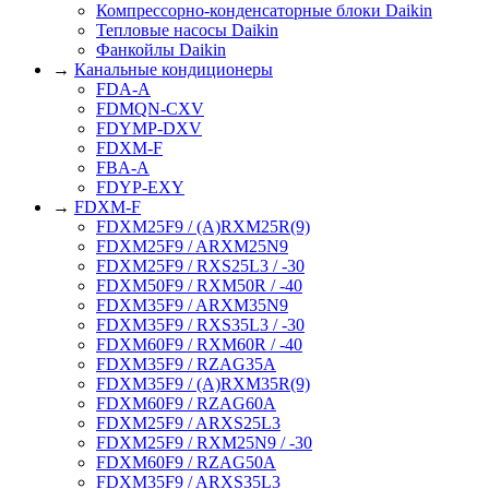
Компрессорно-конденсаторные блоки Daikin
Тепловые насосы Daikin
Фанкойлы Daikin
→
Канальные кондиционеры
FDA-A
FDMQN-CXV
FDYMP-DXV
FDXM-F
FBA-A
FDYP-EXY
→
FDXM-F
FDXM25F9 / (A)RXM25R(9)
FDXM25F9 / ARXM25N9
FDXM25F9 / RXS25L3 / -30
FDXM50F9 / RXM50R / -40
FDXM35F9 / ARXM35N9
FDXM35F9 / RXS35L3 / -30
FDXM60F9 / RXM60R / -40
FDXM35F9 / RZAG35A
FDXM35F9 / (A)RXM35R(9)
FDXM60F9 / RZAG60A
FDXM25F9 / ARXS25L3
FDXM25F9 / RXM25N9 / -30
FDXM60F9 / RZAG50A
FDXM35F9 / ARXS35L3