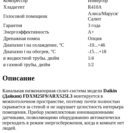
Компрессор
Инвертор
Хладагент
R410A
Алиса/Маруся/
Голосовой помощник
Салют
Гарантия
3 года
Энергоэффективность
A+
Дренажная помпа
Опция
Диапазон t на охлаждение, °С
-10...+46
Диапазон t на обогрев, °С
-15…+18
ø жидкостной трубы, дюйм
1/4
ø газовой трубы, дюйм
1/2
Описание
Канальная низконапорная сплит-система модели
Daikin
(Дайкин) FDXM25F9/ARXS25L3
монтируется в
межпотолочном пространстве, поэтому почти полностью
скрывается за стеной и не нарушает целостность интерьера
помещения. Прибор укомплектован инновационными
датчиками, позволяющими оборудованию автоматически
переходить в режим энергосбережения, когда в комнате нет
людей.