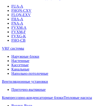
FUA-A
FHQN-CXV
FLQN-EXV
FHA-A
FNA-A
FVXM-A
FVXM-F
FVXG-K
FHQ-CB
VRF системы
Наружные блоки
Настенные
Кассетные
Канальные
Напольно-потолочные
Вентиляционные установки
Приточно-вытяжные
Компрессорно-конденсаторные блоки
Тепловые насосы
Воздух-Вода