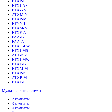
FTXP-L
FTXJ-AS
FTXZ-N
ATXM-N
FTXP-M
FTYN-L
FTXM-N
FTXF-A
FAA-B
FAA-A
FTXG-LW
FTXJ-MS
ATX-KV
FTXJ-MW
FTXF-B
FTXM-M
FTXP-K
ATXP-M
FTXF-E
Мульти сплит системы
2 комнаты
3 комнаты
4 комнаты