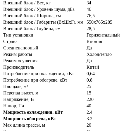
Внешний блок / Вес, кг
34
Внешний блок / Уровень шума, дБа
46
Внешний блок / Ширина, см
76,5
Внешний блок / Габариты (ВхШхГ), мм
550x765x285
Внешний блок / Глубина, см
28,5
Тип установки
Горизонтальный
Страна
Япония
Средненапорный
Да
Режим работы
Холод/тепло
Режим осушения
Да
Производитель
Китай
Потребление при охлаждении, кВт
0,64
Потребление при обогреве, кВт
0,8
Площадь, м²
25
Перепад высот, м
15
Напряжение, В
220
Напор, Па
40
Мощность охлаждения, кВт
2.4
Мощность обогрева, кВт
3.2
Max длина трассы, м
20