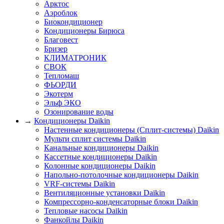
Арктос
Аэроблок
Биокондиционер
Кондиционеры Бирюса
Благовест
Бризер
КЛИМАТРОНИК
СВОК
Тепломаш
ФЬОРДИ
Экотерм
Эльф ЭКО
Озонирование воды
→
Кондиционеры Daikin
Настенные кондиционеры (Сплит-системы) Daikin
Мульти сплит системы Daikin
Канальные кондиционеры Daikin
Кассетные кондиционеры Daikin
Колонные кондиционеры Daikin
Напольно-потолочные кондиционеры Daikin
VRF-системы Daikin
Вентиляционные установки Daikin
Компрессорно-конденсаторные блоки Daikin
Тепловые насосы Daikin
Фанкойлы Daikin