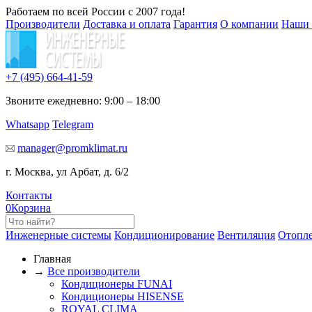
Работаем по всей России с 2007 года!
Производители
Доставка и оплата
Гарантия
О компании
Наши 
+7 (495)
664-41-59
Звоните ежедневно: 9:00 – 18:00
Whatsapp
Telegram
manager@promklimat.ru
г. Москва, ул Арбат, д. 6/2
Контакты
0
Корзина
Инженерные системы
Кондиционирование
Вентиляция
Отопл
Главная
→
Все производители
Кондиционеры FUNAI
Кондиционеры HISENSE
ROYAL CLIMA