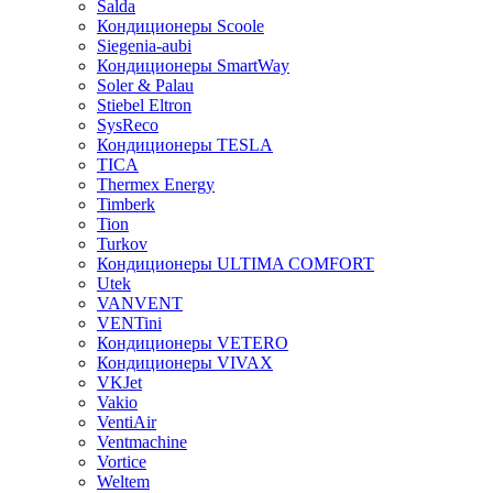
Salda
Кондиционеры Scoole
Siegenia-aubi
Кондиционеры SmartWay
Soler & Palau
Stiebel Eltron
SysReco
Кондиционеры TESLA
TICA
Thermex Energy
Timberk
Tion
Turkov
Кондиционеры ULTIMA COMFORT
Utek
VANVENT
VENTini
Кондиционеры VETERO
Кондиционеры VIVAX
VKJet
Vakio
VentiAir
Ventmachine
Vortice
Weltem