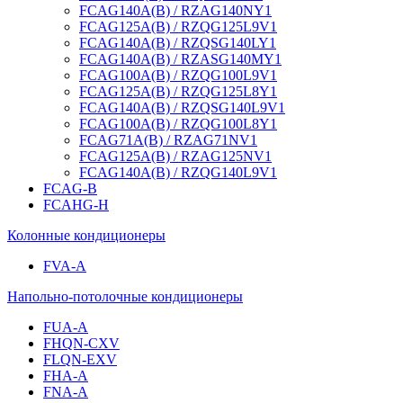
FCAG140A(B) / RZAG140NY1
FCAG125A(B) / RZQG125L9V1
FCAG140A(B) / RZQSG140LY1
FCAG140A(B) / RZASG140MY1
FCAG100A(B) / RZQG100L9V1
FCAG125A(B) / RZQG125L8Y1
FCAG140A(B) / RZQSG140L9V1
FCAG100A(B) / RZQG100L8Y1
FCAG71A(B) / RZAG71NV1
FCAG125A(B) / RZAG125NV1
FCAG140A(B) / RZQG140L9V1
FCAG-B
FCAHG-H
Колонные кондиционеры
FVA-A
Напольно-потолочные кондиционеры
FUA-A
FHQN-CXV
FLQN-EXV
FHA-A
FNA-A