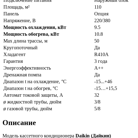
Подключение питания
Наружный блок
Площадь, м²
110
Панель
Опция
Напряжение, В
220/380
Мощность охлаждения, кВт
9.5
Мощность обогрева, кВт
10.8
Max длина трассы, м
50
Кругопоточный
Да
Хладагент
R410A
Гарантия
3 года
Энергоэффективность
A++
Дренажная помпа
Да
Диапазон t на охлаждение, °С
-15...+46
Диапазон t на обогрев, °С
-15…+15,5
Автомат токовой защиты, A
32
ø жидкостной трубы, дюйм
3/8
ø газовой трубы, дюйм
5/8
Описание
Модель кассетного кондиционера
Daikin (Дайкин)