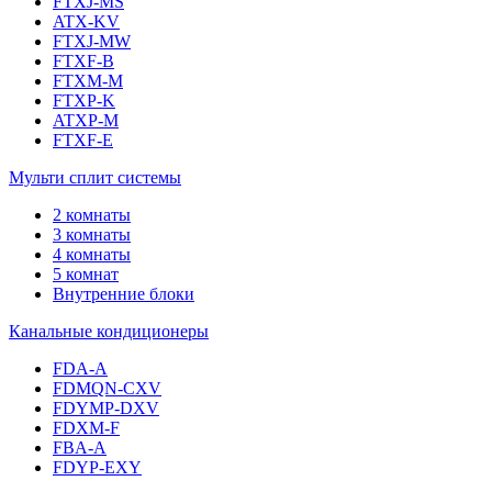
FTXJ-MS
ATX-KV
FTXJ-MW
FTXF-B
FTXM-M
FTXP-K
ATXP-M
FTXF-E
Мульти сплит системы
2 комнаты
3 комнаты
4 комнаты
5 комнат
Внутренние блоки
Канальные кондиционеры
FDA-A
FDMQN-CXV
FDYMP-DXV
FDXM-F
FBA-A
FDYP-EXY