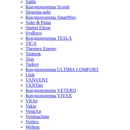
Salda
Кондиционеры Scoole
Siegenia-aubi
Кондиционеры SmartWay
Soler & Palau
Stiebel Eltron
SysReco
Кондиционеры TESLA
TICA
Thermex Energy
Timberk
Tion
Turkov
Кондиционеры ULTIMA COMFORT
Utek
VANVENT
VENTini
Кондиционеры VETERO
Кондиционеры VIVAX
VKJet
Vakio
VentiAir
Ventmachine
Vortice
Weltem