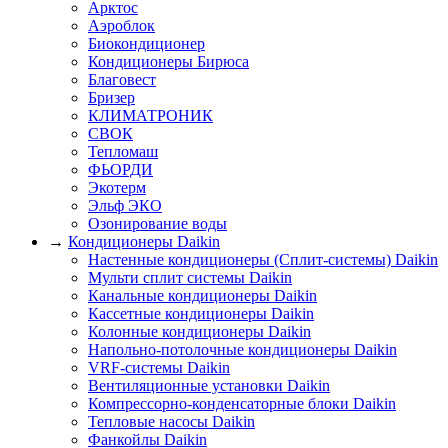
Арктос
Аэроблок
Биокондиционер
Кондиционеры Бирюса
Благовест
Бризер
КЛИМАТРОНИК
СВОК
Тепломаш
ФЬОРДИ
Экотерм
Эльф ЭКО
Озонирование воды
→
Кондиционеры Daikin
Настенные кондиционеры (Сплит-системы) Daikin
Мульти сплит системы Daikin
Канальные кондиционеры Daikin
Кассетные кондиционеры Daikin
Колонные кондиционеры Daikin
Напольно-потолочные кондиционеры Daikin
VRF-системы Daikin
Вентиляционные установки Daikin
Компрессорно-конденсаторные блоки Daikin
Тепловые насосы Daikin
Фанкойлы Daikin