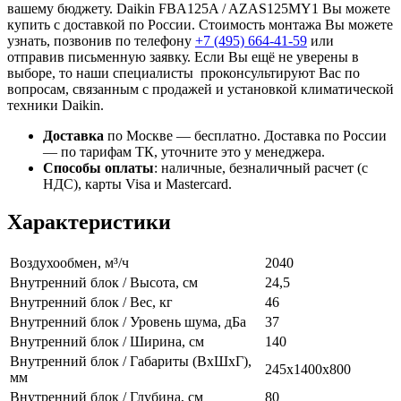
вашему бюджету. Daikin FBA125A / AZAS125MY1 Вы можете
купить с доставкой по России. Стоимость монтажа Вы можете
узнать, позвонив по телефону
+7 (495)
664-41-59
или
отправив письменную заявку. Если Вы ещё не уверены в
выборе, то наши специалисты проконсультируют Вас по
вопросам, связанным с продажей и установкой климатической
техники Daikin.
Доставка
по Москве — бесплатно.
Доставка по России
— по тарифам ТК, уточните это у менеджера.
Способы оплаты
:
наличные, безналичный расчет (с
НДС), карты Visa и Mastercard.
Характеристики
Воздухообмен, м³/ч
2040
Внутренний блок / Высота, см
24,5
Внутренний блок / Вес, кг
46
Внутренний блок / Уровень шума, дБа
37
Внутренний блок / Ширина, см
140
Внутренний блок / Габариты (ВхШхГ),
245x1400x800
мм
Внутренний блок / Глубина, см
80