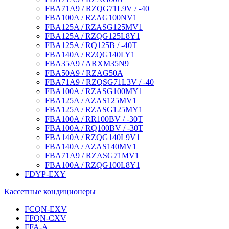
FBA71A9 / RZQG71L9V / -40
FBA100A / RZAG100NV1
FBA125A / RZASG125MV1
FBA125A / RZQG125L8Y1
FBA125A / RQ125B / -40T
FBA140A / RZQG140LY1
FBA35A9 / ARXM35N9
FBA50A9 / RZAG50A
FBA71A9 / RZQSG71L3V / -40
FBA100A / RZASG100MY1
FBA125A / AZAS125MV1
FBA125A / RZASG125MY1
FBA100A / RR100BV / -30T
FBA100A / RQ100BV / -30T
FBA140A / RZQG140L9V1
FBA140A / AZAS140MV1
FBA71A9 / RZASG71MV1
FBA100A / RZQG100L8Y1
FDYP-EXY
Кассетные кондиционеры
FCQN-EXV
FFQN-CXV
FFA-A