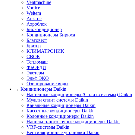
Ventmachine
Vortice
Weltem
Арктос
Аэроблок
Биокондиционер
Кондиционеры Бирюса
Благовест
Бризер
КЛИМАТРОНИК
СВОК
Тепломаш
ФЬОРДИ
Экотерм
Эльф ЭКО
Озонирование воды
→
Кондиционеры Daikin
Настенные кондиционеры (Сплит-системы) Daikin
Мульти сплит системы Daikin
Канальные кондиционеры Daikin
Кассетные кондиционеры Daikin
Колонные кондиционеры Daikin
Напольно-потолочные кондиционеры Daikin
VRF-системы Daikin
Вентиляционные установки Daikin