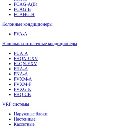
FCAG-A(B)
FCAG-B
FCAHG-H
Колонные кондиционеры
FVA-A
Напольно-потолочные кондиционеры
FUA-A
FHQN-CXV
FLQN-EXV
FHA-A
FNA-A
FVXM-A
FVXM-F
FVXG-K
FHQ-CB
VRF системы
Наружные блоки
Настенные
Кассетные