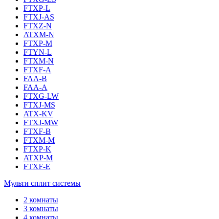
FTXP-L
FTXJ-AS
FTXZ-N
ATXM-N
FTXP-M
FTYN-L
FTXM-N
FTXF-A
FAA-B
FAA-A
FTXG-LW
FTXJ-MS
ATX-KV
FTXJ-MW
FTXF-B
FTXM-M
FTXP-K
ATXP-M
FTXF-E
Мульти сплит системы
2 комнаты
3 комнаты
4 комнаты