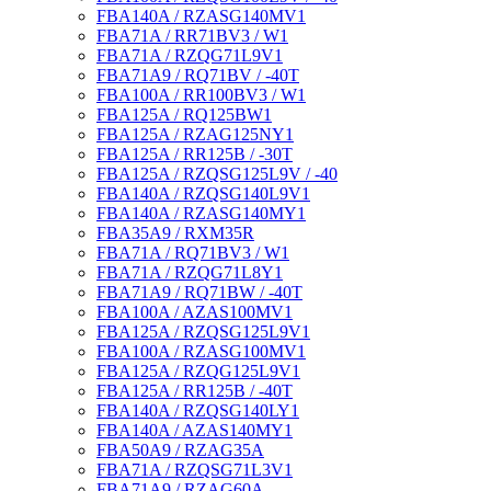
FBA140A / RZASG140MV1
FBA71A / RR71BV3 / W1
FBA71A / RZQG71L9V1
FBA71A9 / RQ71BV / -40T
FBA100A / RR100BV3 / W1
FBA125A / RQ125BW1
FBA125A / RZAG125NY1
FBA125A / RR125B / -30T
FBA125A / RZQSG125L9V / -40
FBA140A / RZQSG140L9V1
FBA140A / RZASG140MY1
FBA35A9 / RXM35R
FBA71A / RQ71BV3 / W1
FBA71A / RZQG71L8Y1
FBA71A9 / RQ71BW / -40T
FBA100A / AZAS100MV1
FBA125A / RZQSG125L9V1
FBA100A / RZASG100MV1
FBA125A / RZQG125L9V1
FBA125A / RR125B / -40T
FBA140A / RZQSG140LY1
FBA140A / AZAS140MY1
FBA50A9 / RZAG35A
FBA71A / RZQSG71L3V1
FBA71A9 / RZAG60A