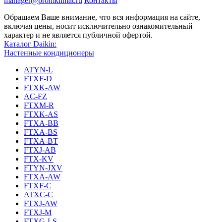
manager@promklimat.ru
Контакты
Обращаем Ваше внимание, что вся информация на сайте,
включая цены, носит исключительно ознакомительный
характер и не является публичной офертой.
Каталог Daikin:
Настенные кондиционеры
ATYN-L
FTXF-D
FTXK-AW
AC-FZ
FTXM-R
FTXK-AS
FTXA-BB
FTXA-BS
FTXA-BT
FTXJ-AB
FTX-KV
FTYN-JXV
FTXA-AW
FTXF-C
ATXC-C
FTXJ-AW
FTXJ-M
FTXG-LS