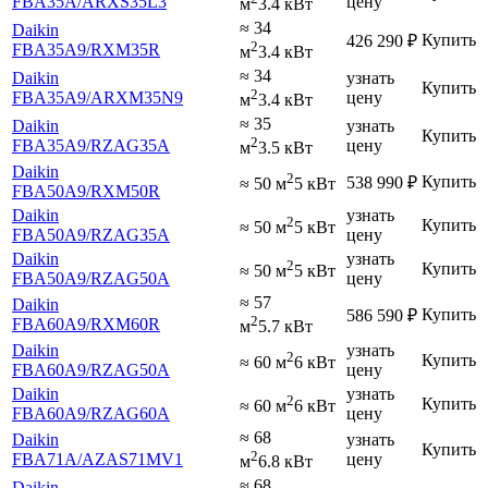
FBA35A
/ARXS35L3
цену
м
3.4 кВт
≈ 34
Daikin
Купить
426 290
₽
2
FBA35A9
/RXM35R
м
3.4 кВт
≈ 34
Daikin
узнать
Купить
2
FBA35A9
/ARXM35N9
цену
м
3.4 кВт
≈ 35
Daikin
узнать
Купить
2
FBA35A9
/RZAG35A
цену
м
3.5 кВт
Daikin
2
Купить
538 990
₽
≈ 50 м
5 кВт
FBA50A9
/RXM50R
Daikin
узнать
2
Купить
≈ 50 м
5 кВт
FBA50A9
/RZAG35A
цену
Daikin
узнать
2
Купить
≈ 50 м
5 кВт
FBA50A9
/RZAG50A
цену
≈ 57
Daikin
Купить
586 590
₽
2
FBA60A9
/RXM60R
м
5.7 кВт
Daikin
узнать
2
Купить
≈ 60 м
6 кВт
FBA60A9
/RZAG50A
цену
Daikin
узнать
2
Купить
≈ 60 м
6 кВт
FBA60A9
/RZAG60A
цену
≈ 68
Daikin
узнать
Купить
2
FBA71A
/AZAS71MV1
цену
м
6.8 кВт
≈ 68
Daikin