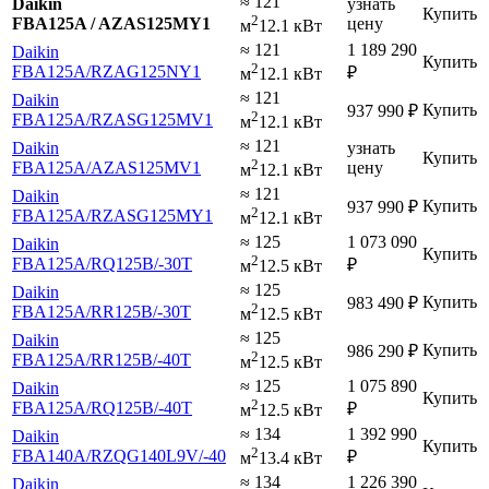
≈ 121
Daikin
узнать
Купить
2
FBA125A / AZAS125MY1
цену
м
12.1 кВт
≈ 121
1 189 290
Daikin
Купить
2
FBA125A
/RZAG125NY1
₽
м
12.1 кВт
≈ 121
Daikin
Купить
937 990
₽
2
FBA125A
/RZASG125MV1
м
12.1 кВт
≈ 121
Daikin
узнать
Купить
2
FBA125A
/AZAS125MV1
цену
м
12.1 кВт
≈ 121
Daikin
Купить
937 990
₽
2
FBA125A
/RZASG125MY1
м
12.1 кВт
≈ 125
1 073 090
Daikin
Купить
2
FBA125A
/RQ125B
/-30T
₽
м
12.5 кВт
≈ 125
Daikin
Купить
983 490
₽
2
FBA125A
/RR125B
/-30T
м
12.5 кВт
≈ 125
Daikin
Купить
986 290
₽
2
FBA125A
/RR125B
/-40T
м
12.5 кВт
≈ 125
1 075 890
Daikin
Купить
2
FBA125A
/RQ125B
/-40T
₽
м
12.5 кВт
≈ 134
1 392 990
Daikin
Купить
2
FBA140A
/RZQG140L9V
/-40
₽
м
13.4 кВт
≈ 134
1 226 390
Daikin