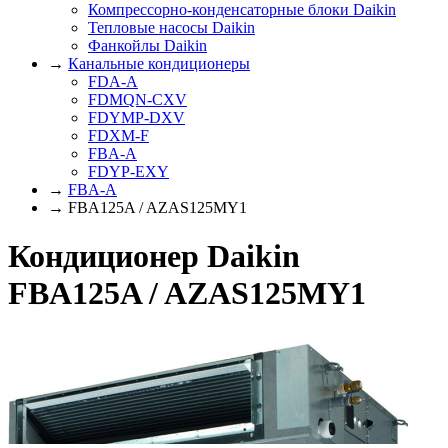
Компрессорно-конденсаторные блоки Daikin
Тепловые насосы Daikin
Фанкойлы Daikin
→
Канальные кондиционеры
FDA-A
FDMQN-CXV
FDYMP-DXV
FDXM-F
FBA-A
FDYP-EXY
→
FBA-A
→ FBA125A / AZAS125MY1
Кондиционер Daikin
FBA125A / AZAS125MY1