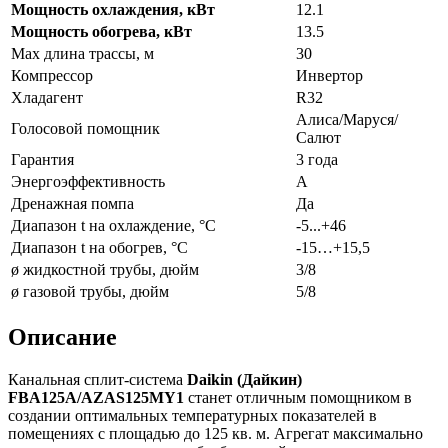
Мощность охлаждения, кВт
12.1
Мощность обогрева, кВт
13.5
Max длина трассы, м
30
Компрессор
Инвертор
Хладагент
R32
Алиса/Маруся/
Голосовой помощник
Салют
Гарантия
3 года
Энергоэффективность
A
Дренажная помпа
Да
Диапазон t на охлаждение, °С
-5...+46
Диапазон t на обогрев, °С
-15…+15,5
ø жидкостной трубы, дюйм
3/8
ø газовой трубы, дюйм
5/8
Описание
Канальная сплит-система
Daikin (Дайкин)
FBA125A/AZAS125MY1
станет отличным помощником в
создании оптимальных температурных показателей в
помещениях с площадью до 125 кв. м. Агрегат максимально