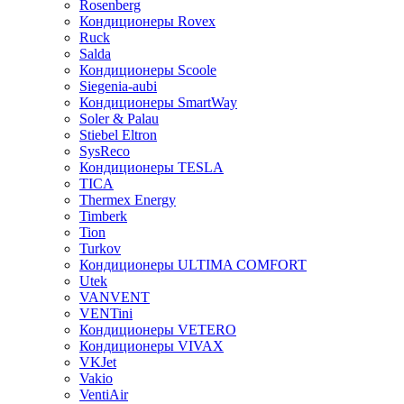
Rosenberg
Кондиционеры Rovex
Ruck
Salda
Кондиционеры Scoole
Siegenia-aubi
Кондиционеры SmartWay
Soler & Palau
Stiebel Eltron
SysReco
Кондиционеры TESLA
TICA
Thermex Energy
Timberk
Tion
Turkov
Кондиционеры ULTIMA COMFORT
Utek
VANVENT
VENTini
Кондиционеры VETERO
Кондиционеры VIVAX
VKJet
Vakio
VentiAir