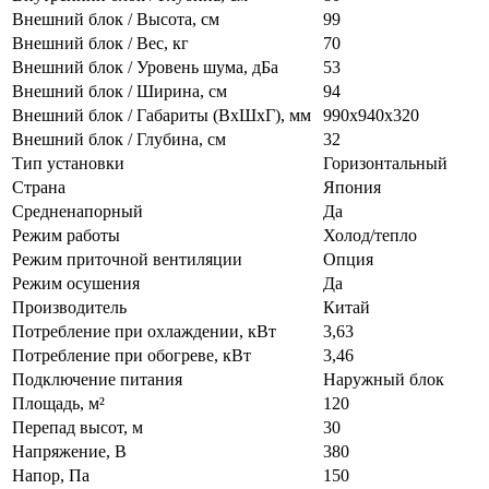
Внешний блок / Высота, см
99
Внешний блок / Вес, кг
70
Внешний блок / Уровень шума, дБа
53
Внешний блок / Ширина, см
94
Внешний блок / Габариты (ВхШхГ), мм
990x940x320
Внешний блок / Глубина, см
32
Тип установки
Горизонтальный
Страна
Япония
Средненапорный
Да
Режим работы
Холод/тепло
Режим приточной вентиляции
Опция
Режим осушения
Да
Производитель
Китай
Потребление при охлаждении, кВт
3,63
Потребление при обогреве, кВт
3,46
Подключение питания
Наружный блок
Площадь, м²
120
Перепад высот, м
30
Напряжение, В
380
Напор, Па
150