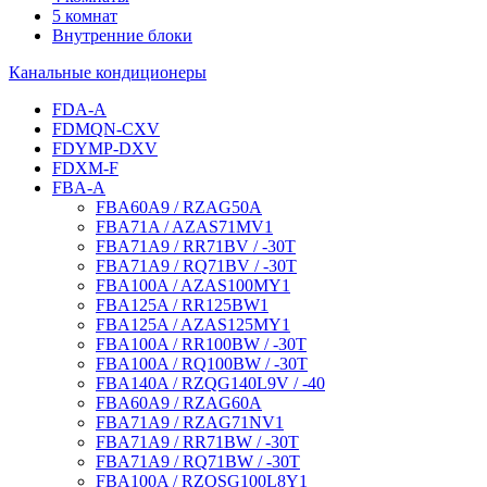
5 комнат
Внутренние блоки
Канальные кондиционеры
FDA-A
FDMQN-CXV
FDYMP-DXV
FDXM-F
FBA-A
FBA60A9 / RZAG50A
FBA71A / AZAS71MV1
FBA71A9 / RR71BV / -30T
FBA71A9 / RQ71BV / -30T
FBA100A / AZAS100MY1
FBA125A / RR125BW1
FBA125A / AZAS125MY1
FBA100A / RR100BW / -30T
FBA100A / RQ100BW / -30T
FBA140A / RZQG140L9V / -40
FBA60A9 / RZAG60A
FBA71A9 / RZAG71NV1
FBA71A9 / RR71BW / -30T
FBA71A9 / RQ71BW / -30T
FBA100A / RZQSG100L8Y1