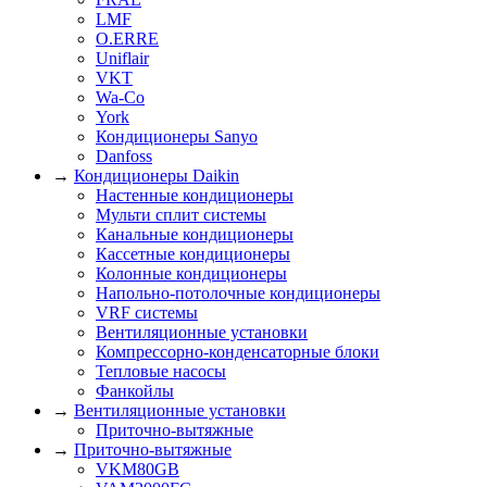
LMF
O.ERRE
Uniflair
VKT
Wa-Co
York
Кондиционеры Sanyo
Danfoss
→
Кондиционеры Daikin
Настенные кондиционеры
Мульти сплит системы
Канальные кондиционеры
Кассетные кондиционеры
Колонные кондиционеры
Напольно-потолочные кондиционеры
VRF системы
Вентиляционные установки
Компрессорно-конденсаторные блоки
Тепловые насосы
Фанкойлы
→
Вентиляционные установки
Приточно-вытяжные
→
Приточно-вытяжные
VKM80GB