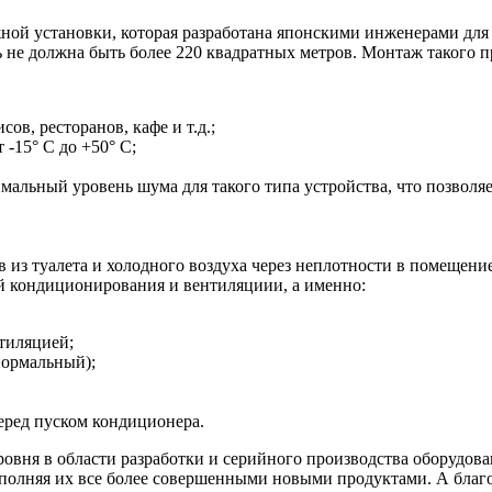
ой установки, которая разработана японскими инженерами для
не должна быть более 220 квадратных метров. Монтаж такого п
ов, ресторанов, кафе и т.д.;
-15° С до +50° С;
имальный уровень шума для такого типа устройства, что позвол
 из туалета и холодного воздуха через неплотности в помещение
й кондиционирования и вентиляциии, а именно:
тиляцией;
нормальный);
еред пуском кондиционера.
овня в области разработки и серийного производства оборудов
ополняя их все более совершенными новыми продуктами. А благ