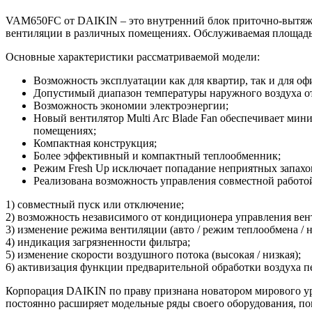
VAM650FC от DAIKIN – это внутренний блок приточно-вытяжн
вентиляции в различных помещениях. Обслуживаемая площадь 
Основные характеристики рассматриваемой модели:
Возможность эксплуатации как для квартир, так и для офис
Допустимый диапазон температуры наружного воздуха от 
Возможность экономии электроэнергии;
Новый вентилятор Multi Arc Blade Fan обеспечивает мин
помещениях;
Компактная конструкция;
Более эффективный и компактный теплообменник;
Режим Fresh Up исключает попадание неприятных запахов
Реализована возможность управления совместной работо
1) совместный пуск или отключение;
2) возможность независимого от кондиционера управления вен
3) изменение режима вентиляции (авто / режим теплообмена / 
4) индикация загрязненности фильтра;
5) изменение скорости воздушного потока (высокая / низкая);
6) активизация функции предварительной обработки воздуха п
Корпорация DAIKIN по праву признана новатором мирового ур
постоянно расширяет модельные ряды своего оборудования, п