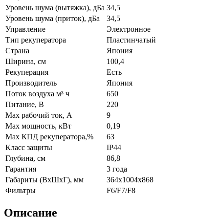
Уровень шума (вытяжка), дБа
34,5
Уровень шума (приток), дБа
34,5
Управление
Электронное
Тип рекуператора
Пластинчатый
Страна
Япония
Ширина, см
100,4
Рекуперация
Есть
Производитель
Япония
Поток воздуха м³ ч
650
Питание, В
220
Max рабочий ток, А
9
Max мощность, кВт
0,19
Max КПД рекуператора,%
63
Класс защиты
IP44
Глубина, см
86,8
Гарантия
3 года
Габариты (ВхШхГ), мм
364x1004x868
Фильтры
F6/F7/F8
Описание