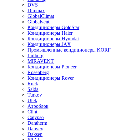
DVS
Dimmax
GlobalClimat
Globalvent
Кондиционеры GoldStar
Кондиционеры Haier
Кондиционеры Hyundai
Кондиционеры JAX
Промышленные кондиционеры KORF
Lufberg
MIRAVENT
Кондиционеры Pioneer
Rosenberg
Кондиционеры Rover
Ruck
Salda
Turkov
Utek
Аэроблок
Clint
Calypso
Dantherm
Danvex
Daksen
FRAL