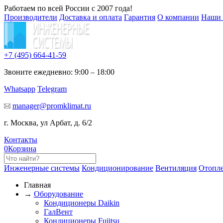
Работаем по всей России с 2007 года!
Производители
Доставка и оплата
Гарантия
О компании
Наши 
+7 (495)
664-41-59
Звоните ежедневно: 9:00 – 18:00
Whatsapp
Telegram
manager@promklimat.ru
г. Москва, ул Арбат, д. 6/2
Контакты
0
Корзина
Инженерные системы
Кондиционирование
Вентиляция
Отопл
Главная
→
Оборудование
Кондиционеры Daikin
ГалВент
Кондиционеры Fujitsu