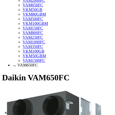
VAM2000FC
VAM650FC
VKM50GB
VKM80GBM
VAM500FC
VKM100GBM
VAM150FC
VAM800FC
VAM250FC
VAM1000FC
VAM350FC
VKM100GB
VKM50GBM
VAM1500FC
→ VAM650FC
Daikin VAM650FC