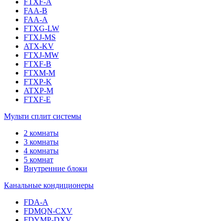
FTXF-A
FAA-B
FAA-A
FTXG-LW
FTXJ-MS
ATX-KV
FTXJ-MW
FTXF-B
FTXM-M
FTXP-K
ATXP-M
FTXF-E
Мульти сплит системы
2 комнаты
3 комнаты
4 комнаты
5 комнат
Внутренние блоки
Канальные кондиционеры
FDA-A
FDMQN-CXV
FDYMP-DXV