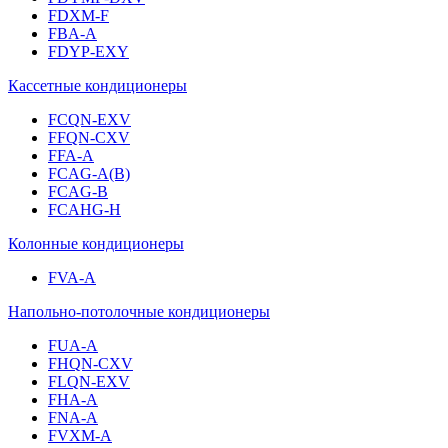
FDXM-F
FBA-A
FDYP-EXY
Кассетные кондиционеры
FCQN-EXV
FFQN-CXV
FFA-A
FCAG-A(B)
FCAG-B
FCAHG-H
Колонные кондиционеры
FVA-A
Напольно-потолочные кондиционеры
FUA-A
FHQN-CXV
FLQN-EXV
FHA-A
FNA-A
FVXM-A