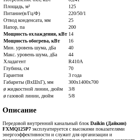
Площадь, м²
125
Питание(в/Гц/Ф)
220/50/1
Отвод конденсата, мм
25
Напор, па
200
Мощность охлаждения, кВт
14
Мощность обогрева, кВт
16
Мин. уровень шума, дБа
40
Макс. уровень шума, дБа
44
Хладагент
R410A
Глубина, см
70
Гарантия
3 года
Габариты (ВxШxГ), мм
300x1400x700
ø жидкостной линии, дюйм
3/8
ø газовой линии, дюйм
5/8
Описание
Передовой внутренний канальный блок
Daikin (Дайкин)
FXMQ125P7
эксплуатируется с высокими показателями
энергоэффективности и служит для организации и