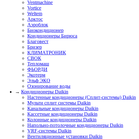
Ventmachine
Vortice
Weltem
Арктос
Аэроблок
Биокондиционер
Кондиционеры Бирюса
Благовест
Бризер
КЛИМАТРОНИК
СВОК
Тепломаш
ФЬОРДИ
Экотерм
Эльф ЭКО
Озонирование воды
→
Кондиционеры Daikin
Настенные кондиционеры (Сплит-системы) Daikin
Мульти сплит системы Daikin
Канальные кондиционеры Daikin
Кассетные кондиционеры Daikin
Колонные кондиционеры Daikin
Напольно-потолочные кондиционеры Daikin
VRF-системы Daikin
Вентиляционные установки Daikin