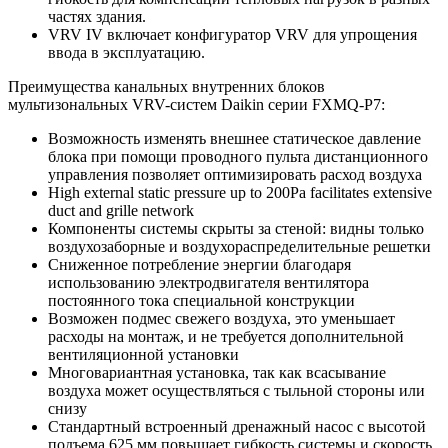
частях здания.
VRV IV включает конфигуратор VRV для упрощения
ввода в эксплуатацию.
Преимущества канальных внутренних блоков
мультизональных VRV-систем Daikin серии FXMQ-P7:
Возможность изменять внешнее статическое давление
блока при помощи проводного пульта дистанционного
управления позволяет оптимизировать расход воздуха
High external static pressure up to 200Pa facilitates extensive
duct and grille network
Компоненты системы скрыты за стеной: видны только
воздухозаборные и воздухораспределительные решетки
Сниженное потребление энергии благодаря
использованию электродвигателя вентилятора
постоянного тока специальной конструкции
Возможен подмес свежего воздуха, это уменьшает
расходы на монтаж, и не требуется дополнительной
вентиляционной установки
Многовариантная установка, так как всасывание
воздуха может осуществляться с тыльной стороны или
снизу
Стандартный встроенный дренажный насос с высотой
подъема 625 мм повышает гибкость системы и скорость