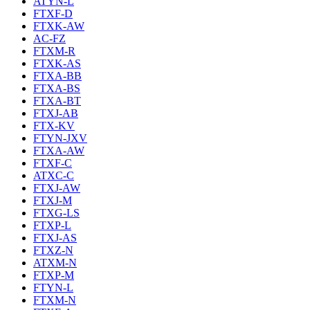
ATYN-L
FTXF-D
FTXK-AW
AC-FZ
FTXM-R
FTXK-AS
FTXA-BB
FTXA-BS
FTXA-BT
FTXJ-AB
FTX-KV
FTYN-JXV
FTXA-AW
FTXF-C
ATXC-C
FTXJ-AW
FTXJ-M
FTXG-LS
FTXP-L
FTXJ-AS
FTXZ-N
ATXM-N
FTXP-M
FTYN-L
FTXM-N