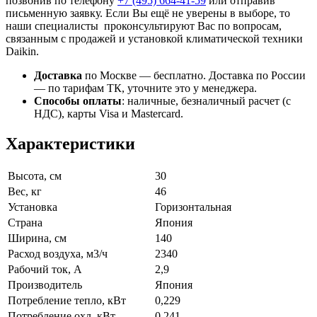
позвонив по телефону
+7 (495)
664-41-59
или отправив
письменную заявку. Если Вы ещё не уверены в выборе, то
наши специалисты проконсультируют Вас по вопросам,
связанным с продажей и установкой климатической техники
Daikin.
Доставка
по Москве — бесплатно.
Доставка по России
— по тарифам ТК, уточните это у менеджера.
Способы оплаты
:
наличные, безналичный расчет (с
НДС), карты Visa и Mastercard.
Характеристики
Высота, см
30
Вес, кг
46
Установка
Горизонтальная
Страна
Япония
Ширина, см
140
Расход воздуха, м3/ч
2340
Рабочий ток, А
2,9
Производитель
Япония
Потребление тепло, кВт
0,229
Потребление охл, кВт
0,241