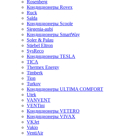
Rosenberg
Кондиционеры Rovex
Ruck
Salda
Кондиционеры Scoole
Siegenia-aubi
Кондиционеры SmartWay
Soler & Palau
Stiebel Eltron
SysReco
Кондиционеры TESLA
TICA
Thermex Energy
Timberk
Tion
Turkov
Кондиционеры ULTIMA COMFORT
Utek
VANVENT
VENTini
Кондиционеры VETERO
Кондиционеры VIVAX
VKJet
Vakio
VentiAir