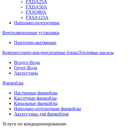
FXDA25A
FXDA50A
FXSQ80A
FXSA125A
Напольно-потолочные
Вентиляционные установки
Приточно-вытяжные
Компрессорно-конденсаторные блоки
Тепловые насосы
Воздух-Вода
Грунт-Вода
Аксессуары
Фанкойлы
Настенные фанкойлы
Кассетные фанкойлы
Канальные фанкойлы
Напольно-потолочные фанкойлы
Аксессуары для фанкойлов
Услуги по кондиционированию