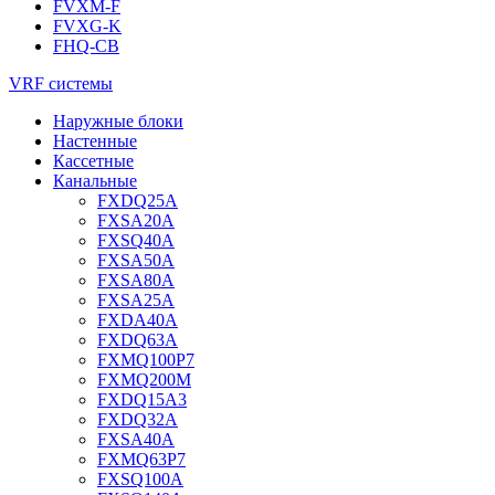
FVXM-F
FVXG-K
FHQ-CB
VRF системы
Наружные блоки
Настенные
Кассетные
Канальные
FXDQ25A
FXSA20A
FXSQ40A
FXSA50A
FXSA80A
FXSA25A
FXDA40A
FXDQ63A
FXMQ100P7
FXMQ200M
FXDQ15A3
FXDQ32A
FXSA40A
FXMQ63P7
FXSQ100A