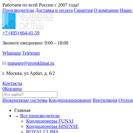
Работаем по всей России с 2007 года!
Производители
Доставка и оплата
Гарантия
О компании
Наши 
+7 (495)
664-41-59
Звоните ежедневно: 9:00 – 18:00
Whatsapp
Telegram
manager@promklimat.ru
г. Москва, ул Арбат, д. 6/2
Контакты
0
Корзина
Инженерные системы
Кондиционирование
Вентиляция
Отопл
Главная
→
Все производители
Кондиционеры FUNAI
Кондиционеры HISENSE
ROYAL CLIMA