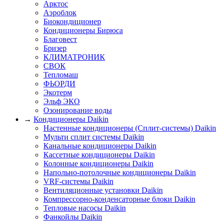
Арктос
Аэроблок
Биокондиционер
Кондиционеры Бирюса
Благовест
Бризер
КЛИМАТРОНИК
СВОК
Тепломаш
ФЬОРДИ
Экотерм
Эльф ЭКО
Озонирование воды
→
Кондиционеры Daikin
Настенные кондиционеры (Сплит-системы) Daikin
Мульти сплит системы Daikin
Канальные кондиционеры Daikin
Кассетные кондиционеры Daikin
Колонные кондиционеры Daikin
Напольно-потолочные кондиционеры Daikin
VRF-системы Daikin
Вентиляционные установки Daikin
Компрессорно-конденсаторные блоки Daikin
Тепловые насосы Daikin
Фанкойлы Daikin