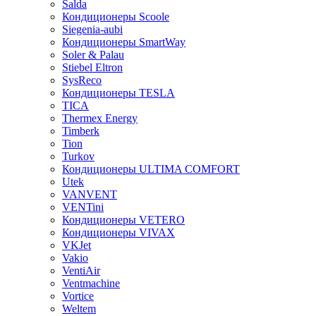
Salda
Кондиционеры Scoole
Siegenia-aubi
Кондиционеры SmartWay
Soler & Palau
Stiebel Eltron
SysReco
Кондиционеры TESLA
TICA
Thermex Energy
Timberk
Tion
Turkov
Кондиционеры ULTIMA COMFORT
Utek
VANVENT
VENTini
Кондиционеры VETERO
Кондиционеры VIVAX
VKJet
Vakio
VentiAir
Ventmachine
Vortice
Weltem