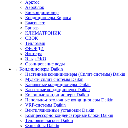
Арктос
Аэроблок
Биокондиционер
Кондиционеры Бирюса
Благовест
Бризер
КЛИМАТРОНИК
СВОК
Тепломаш
ФЬОРДИ
Экотерм
Эльф ЭКО
Озонирование воды
→
Кондиционеры Daikin
Настенные кондиционеры (Сплит-системы) Daikin
Мульти сплит системы Daikin
Канальные кондиционеры Daikin
Кассетные кондиционеры Daikin
Колонные кондиционеры Daikin
Напольно-потолочные кондиционеры Daikin
VRF-системы Daikin
Вентиляционные установки Daikin
Компрессорно-конденсаторные блоки Daikin
Тепловые насосы Daikin
Фанкойлы Daikin