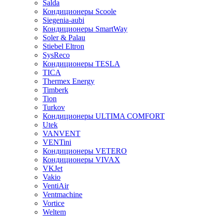
Salda
Кондиционеры Scoole
Siegenia-aubi
Кондиционеры SmartWay
Soler & Palau
Stiebel Eltron
SysReco
Кондиционеры TESLA
TICA
Thermex Energy
Timberk
Tion
Turkov
Кондиционеры ULTIMA COMFORT
Utek
VANVENT
VENTini
Кондиционеры VETERO
Кондиционеры VIVAX
VKJet
Vakio
VentiAir
Ventmachine
Vortice
Weltem