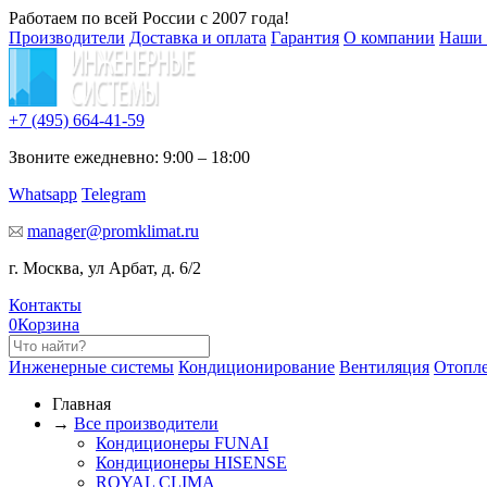
Работаем по всей России с 2007 года!
Производители
Доставка и оплата
Гарантия
О компании
Наши 
+7 (495)
664-41-59
Звоните ежедневно: 9:00 – 18:00
Whatsapp
Telegram
manager@promklimat.ru
г. Москва, ул Арбат, д. 6/2
Контакты
0
Корзина
Инженерные системы
Кондиционирование
Вентиляция
Отопл
Главная
→
Все производители
Кондиционеры FUNAI
Кондиционеры HISENSE
ROYAL CLIMA