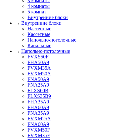
3 комнаты
4 комнаты
5 комнат
Внутренние блоки
→
Внутренние блоки
Настенные
Кассетные
Напольно-потолочные
Канальные
→
Напольно-потолочные
FVXS50F
FHA50A9
FVXM35A
FVXM50A
FNA50A9
FNA25A9
FLXS60B
FLXS35B9
FHA35A9
FHA60A9
FNA35A9
FVXM25A
FNA60A9
FVXM50F
FVXM35F