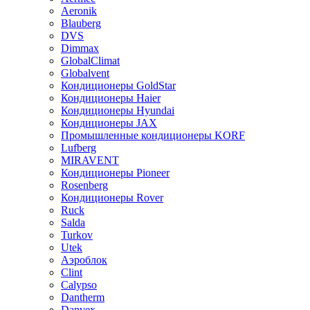
Aeronik
Blauberg
DVS
Dimmax
GlobalClimat
Globalvent
Кондиционеры GoldStar
Кондиционеры Haier
Кондиционеры Hyundai
Кондиционеры JAX
Промышленные кондиционеры KORF
Lufberg
MIRAVENT
Кондиционеры Pioneer
Rosenberg
Кондиционеры Rover
Ruck
Salda
Turkov
Utek
Аэроблок
Clint
Calypso
Dantherm
Danvex