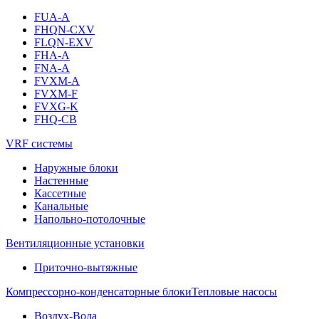
FUA-A
FHQN-CXV
FLQN-EXV
FHA-A
FNA-A
FVXM-A
FVXM-F
FVXG-K
FHQ-CB
VRF системы
Наружные блоки
Настенные
Кассетные
Канальные
Напольно-потолочные
Вентиляционные установки
Приточно-вытяжные
Компрессорно-конденсаторные блоки
Тепловые насосы
Воздух-Вода