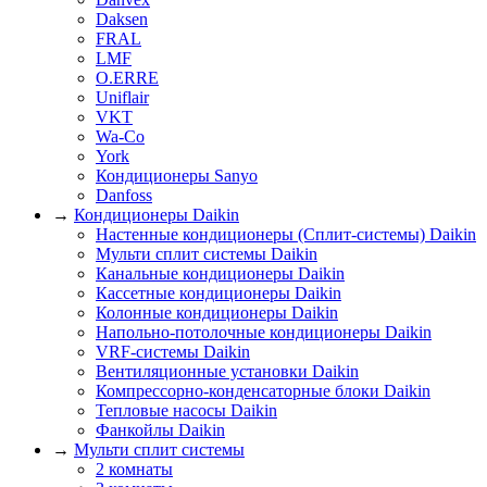
Daksen
FRAL
LMF
O.ERRE
Uniflair
VKT
Wa-Co
York
Кондиционеры Sanyo
Danfoss
→
Кондиционеры Daikin
Настенные кондиционеры (Сплит-системы) Daikin
Мульти сплит системы Daikin
Канальные кондиционеры Daikin
Кассетные кондиционеры Daikin
Колонные кондиционеры Daikin
Напольно-потолочные кондиционеры Daikin
VRF-системы Daikin
Вентиляционные установки Daikin
Компрессорно-конденсаторные блоки Daikin
Тепловые насосы Daikin
Фанкойлы Daikin
→
Мульти сплит системы
2 комнаты