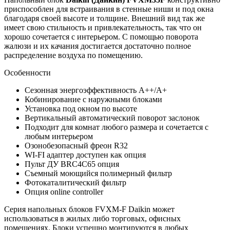
приспособлен для встраивания в стенные ниши и под окна
благодаря своей высоте и толщине. Внешний вид так же
имеет свою стильность и привлекательность, так что он
хорошо сочетается с интерьером. С помощью поворота
жалюзи и их качания достигается достаточно полное
распределение воздуха по помещению.
Особенности
Сезонная энергоэффективность А++/А+
Кобинирование с наружными блоками
Установка под окном по высоте
Вертикальный автоматический поворот заслонок
Подходит для комнат любого размера и сочетается с
любым интерьером
Озонобезопасный фреон
R32
WI-FI адаптер доступен как опция
Пульт ДУ BRC4C65 опция
Съемный моющийся полимерный фильтр
Фотокаталитический фильтр
Опция online controller
Серия напольных блоков FVXM-F Daikin может
использоваться в жилых либо торговых, офисных
помещениях. Блоки успешно монтируются в любых