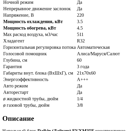
Ночной режим
Да
Непрерывное движение заслонок
Да
Напряжение, В
220
Мощность охлаждения, кВт
3.5
Мощность обогрева, кВт
4.5
Max расход воздуха, м3/час
511
Хладагент
R32
Горизонтальная регулировка потока
Автоматическая
Голосовой помощник
Алиса/Маруся/Салют
Глубина, см
60
Гарантия
3 года
Габариты внут. блока (ВхШхГ), см
21х70х60
Энергоэффективность
A+++
Авто режим
Да
Авторестарт
Да
ø жидкостной трубы, дюйм
1/4
ø газовой трубы, дюйм
3/8
Описание
Напольный блок
Daikin (Дайкин)
FVXM35F
конструктивно