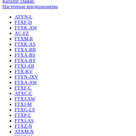
Каталог Daikin:
Настенные кондиционеры
ATYN-L
FTXF-D
FTXK-AW
AC-FZ
FTXM-R
FTXK-AS
FTXA-BB
FTXA-BS
FTXA-BT
FTXJ-AB
FTX-KV
FTYN-JXV
FTXA-AW
FTXF-C
ATXC-C
FTXJ-AW
FTXJ-M
FTXG-LS
FTXP-L
FTXJ-AS
FTXZ-N
ATXM-N