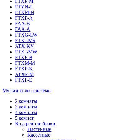
FTXP-M
FTYN-L
FTXM-N
FTXF-A
FAA-B
FAA-A
FTXG-LW
FTXJ-MS
ATX-KV
FTXJ-MW
FTXF-B
FTXM-M
FTXP-K
ATXP-M
FTXF-E
Мульти сплит системы
2 комнаты
3 комнаты
4 комнаты
5 комнат
Внутренние блоки
Настенные
Кассетные