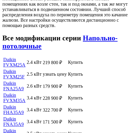
помещениях как возле стен, так и под окнами, а так же могут
устанавливаться в подвешенном состоянии. Лучший способ
распределения воздуха по периметру помещения это качание
жалюзи. Все настройки осуществляются дистанционно с
помощью разных средств.
Все модификации серии
Напольно-
потолочные
Daikin
2.4 кВт
Купить
219 800
₽
FVXM25A
Daikin
2.5 кВт
узнать цену
Купить
FVXM25F
Daikin
2.6 кВт
Купить
179 900
₽
FNA25A9
Daikin
3.4 кВт
Купить
228 900
₽
FVXM35A
Daikin
3.4 кВт
Купить
322 700
₽
FHA35A9
Daikin
3.4 кВт
Купить
171 500
₽
FNA35A9
Daikin