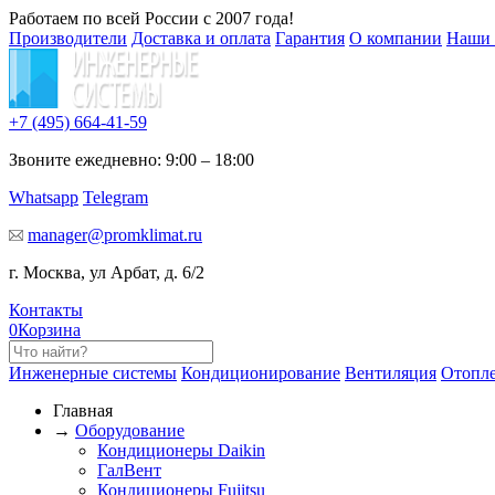
Работаем по всей России с 2007 года!
Производители
Доставка и оплата
Гарантия
О компании
Наши 
+7 (495)
664-41-59
Звоните ежедневно: 9:00 – 18:00
Whatsapp
Telegram
manager@promklimat.ru
г. Москва, ул Арбат, д. 6/2
Контакты
0
Корзина
Инженерные системы
Кондиционирование
Вентиляция
Отопл
Главная
→
Оборудование
Кондиционеры Daikin
ГалВент
Кондиционеры Fujitsu