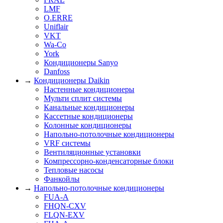
LMF
O.ERRE
Uniflair
VKT
Wa-Co
York
Кондиционеры Sanyo
Danfoss
→
Кондиционеры Daikin
Настенные кондиционеры
Мульти сплит системы
Канальные кондиционеры
Кассетные кондиционеры
Колонные кондиционеры
Напольно-потолочные кондиционеры
VRF системы
Вентиляционные установки
Компрессорно-конденсаторные блоки
Тепловые насосы
Фанкойлы
→
Напольно-потолочные кондиционеры
FUA-A
FHQN-CXV
FLQN-EXV