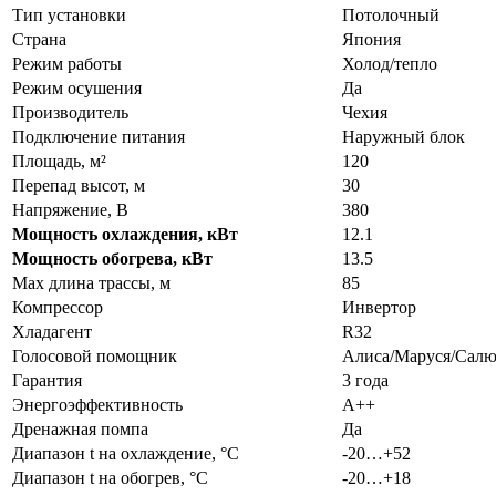
Тип установки
Потолочный
Страна
Япония
Режим работы
Холод/тепло
Режим осушения
Да
Производитель
Чехия
Подключение питания
Наружный блок
Площадь, м²
120
Перепад высот, м
30
Напряжение, В
380
Мощность охлаждения, кВт
12.1
Мощность обогрева, кВт
13.5
Max длина трассы, м
85
Компрессор
Инвертор
Хладагент
R32
Голосовой помощник
Алиса/Маруся/Салю
Гарантия
3 года
Энергоэффективность
A++
Дренажная помпа
Да
Диапазон t на охлаждение, °С
-20…+52
Диапазон t на обогрев, °С
-20…+18