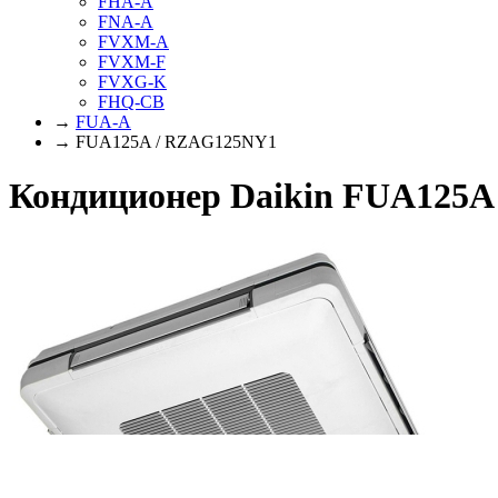
FHA-A
FNA-A
FVXM-A
FVXM-F
FVXG-K
FHQ-CB
→
FUA-A
→ FUA125A / RZAG125NY1
Кондиционер Daikin FUA125