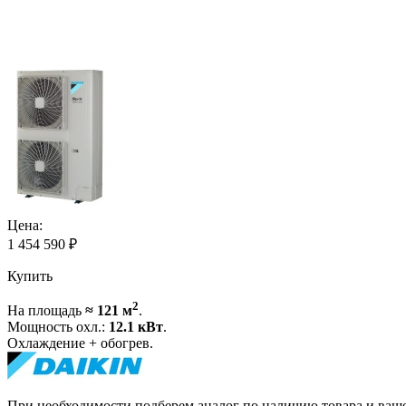
Цена:
1 454 590
₽
Купить
2
На площадь
≈ 121 м
.
Мощность охл.:
12.1 кВт
.
Охлаждение + обогрев.
При необходимости подберем аналог по наличию товара и ваш