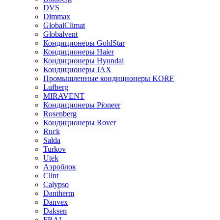
DVS
Dimmax
GlobalClimat
Globalvent
Кондиционеры GoldStar
Кондиционеры Haier
Кондиционеры Hyundai
Кондиционеры JAX
Промышленные кондиционеры KORF
Lufberg
MIRAVENT
Кондиционеры Pioneer
Rosenberg
Кондиционеры Rover
Ruck
Salda
Turkov
Utek
Аэроблок
Clint
Calypso
Dantherm
Danvex
Daksen
FRAL