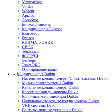
Ventmachine
Vortice
Weltem
Арктос
Аэроблок
Биокондиционер
Кондиционеры Бирюса
Благовест
Бризер
КЛИМАТРОНИК
СВОК
Тепломаш
ФЬОРДИ
Экотерм
Эльф ЭКО
Озонирование воды
→
Кондиционеры Daikin
Настенные кондиционеры (Сплит-системы) Daikin
Мульти сплит системы Daikin
Канальные кондиционеры Daikin
Кассетные кондиционеры Daikin
Колонные кондиционеры Daikin
Напольно-потолочные кондиционеры Daikin
VRF-системы Daikin
Вентиляционные установки Daikin