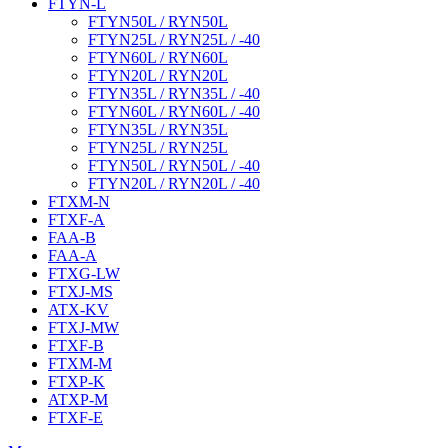
FTYN-L
FTYN50L / RYN50L
FTYN25L / RYN25L / -40
FTYN60L / RYN60L
FTYN20L / RYN20L
FTYN35L / RYN35L / -40
FTYN60L / RYN60L / -40
FTYN35L / RYN35L
FTYN25L / RYN25L
FTYN50L / RYN50L / -40
FTYN20L / RYN20L / -40
FTXM-N
FTXF-A
FAA-B
FAA-A
FTXG-LW
FTXJ-MS
ATX-KV
FTXJ-MW
FTXF-B
FTXM-M
FTXP-K
ATXP-M
FTXF-E