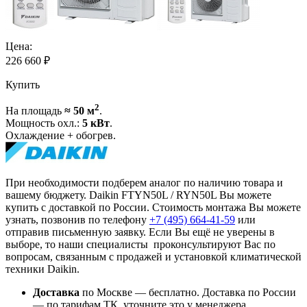
Цена:
226 660
₽
Купить
2
На площадь
≈ 50 м
.
Мощность охл.:
5 кВт
.
Охлаждение + обогрев.
При необходимости подберем аналог по наличию товара и
вашему бюджету. Daikin FTYN50L / RYN50L Вы можете
купить с доставкой по России. Стоимость монтажа Вы можете
узнать, позвонив по телефону
+7 (495)
664-41-59
или
отправив письменную заявку. Если Вы ещё не уверены в
выборе, то наши специалисты проконсультируют Вас по
вопросам, связанным с продажей и установкой климатической
техники Daikin.
Доставка
по Москве — бесплатно.
Доставка по России
— по тарифам ТК, уточните это у менеджера.