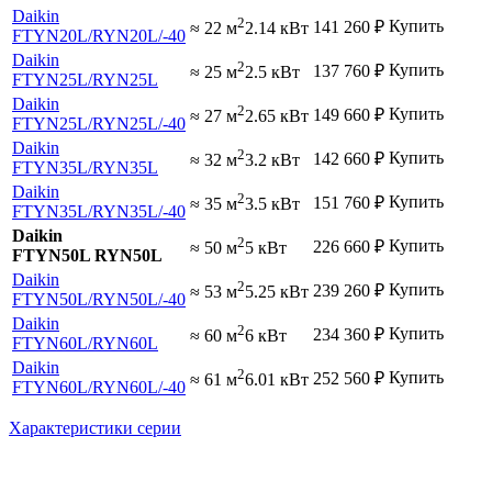
Daikin
2
Купить
141 260
₽
≈ 22 м
2.14 кВт
FTYN20L
/RYN20L
/-40
Daikin
2
Купить
137 760
₽
≈ 25 м
2.5 кВт
FTYN25L
/RYN25L
Daikin
2
Купить
149 660
₽
≈ 27 м
2.65 кВт
FTYN25L
/RYN25L
/-40
Daikin
2
Купить
142 660
₽
≈ 32 м
3.2 кВт
FTYN35L
/RYN35L
Daikin
2
Купить
151 760
₽
≈ 35 м
3.5 кВт
FTYN35L
/RYN35L
/-40
Daikin
2
Купить
226 660
₽
≈ 50 м
5 кВт
FTYN50L RYN50L
Daikin
2
Купить
239 260
₽
≈ 53 м
5.25 кВт
FTYN50L
/RYN50L
/-40
Daikin
2
Купить
234 360
₽
≈ 60 м
6 кВт
FTYN60L
/RYN60L
Daikin
2
Купить
252 560
₽
≈ 61 м
6.01 кВт
FTYN60L
/RYN60L
/-40
Характеристики серии