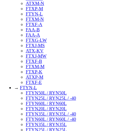
ATXM-N
FTXP-M
FTYN-L
FTXM-N
FTXF-A
FAA-B
FAA-A
FTXG-LW
FTXJ-MS
ATX-KV
FTXJ-MW
FTXF-B
FTXM-M
FTXP-K
ATXP-M
FTXF-E
→
FTYN-L
FTYN50L / RYN50L
FTYN25L / RYN25L / -40
FTYN60L / RYN60L
FTYN20L / RYN20L
FTYN35L / RYN35L / -40
FTYN60L / RYN60L / -40
FTYN35L / RYN35L
FTYN25L / RYN25L