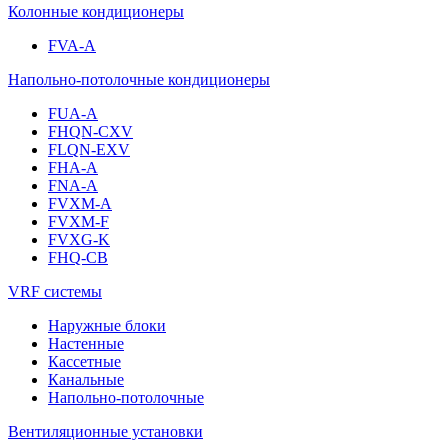
Колонные кондиционеры
FVA-A
Напольно-потолочные кондиционеры
FUA-A
FHQN-CXV
FLQN-EXV
FHA-A
FNA-A
FVXM-A
FVXM-F
FVXG-K
FHQ-CB
VRF системы
Наружные блоки
Настенные
Кассетные
Канальные
Напольно-потолочные
Вентиляционные установки