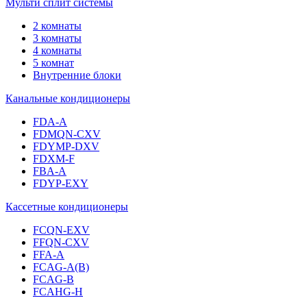
Мульти сплит системы
2 комнаты
3 комнаты
4 комнаты
5 комнат
Внутренние блоки
Канальные кондиционеры
FDA-A
FDMQN-CXV
FDYMP-DXV
FDXM-F
FBA-A
FDYP-EXY
Кассетные кондиционеры
FCQN-EXV
FFQN-CXV
FFA-A
FCAG-A(B)
FCAG-B
FCAHG-H