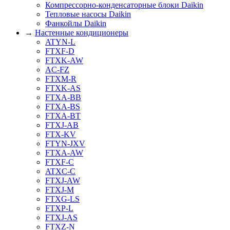
Компрессорно-конденсаторные блоки Daikin
Тепловые насосы Daikin
Фанкойлы Daikin
→
Настенные кондиционеры
ATYN-L
FTXF-D
FTXK-AW
AC-FZ
FTXM-R
FTXK-AS
FTXA-BB
FTXA-BS
FTXA-BT
FTXJ-AB
FTX-KV
FTYN-JXV
FTXA-AW
FTXF-C
ATXC-C
FTXJ-AW
FTXJ-M
FTXG-LS
FTXP-L
FTXJ-AS
FTXZ-N