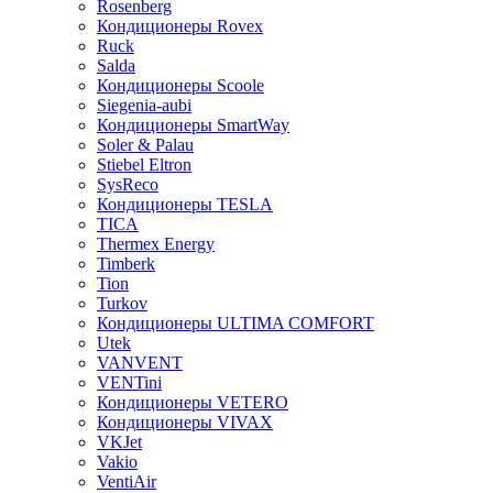
Rosenberg
Кондиционеры Rovex
Ruck
Salda
Кондиционеры Scoole
Siegenia-aubi
Кондиционеры SmartWay
Soler & Palau
Stiebel Eltron
SysReco
Кондиционеры TESLA
TICA
Thermex Energy
Timberk
Tion
Turkov
Кондиционеры ULTIMA COMFORT
Utek
VANVENT
VENTini
Кондиционеры VETERO
Кондиционеры VIVAX
VKJet
Vakio
VentiAir