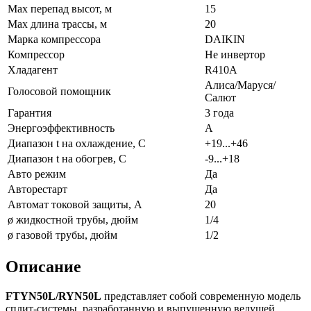
Max перепад высот, м
15
Max длина трассы, м
20
Марка компрессора
DAIKIN
Компрессор
Не инвертор
Хладагент
R410A
Алиса/Маруся/
Голосовой помощник
Салют
Гарантия
3 года
Энергоэффективность
A
Диапазон t на охлаждение, С
+19...+46
Диапазон t на обогрев, С
-9...+18
Авто режим
Да
Авторестарт
Да
Автомат токовой защиты, А
20
ø жидкостной трубы, дюйм
1/4
ø газовой трубы, дюйм
1/2
Описание
FTYN50L/RYN50L
представляет собой современную модель
сплит-системы, разработанную и выпущенную ведущей