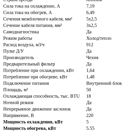
Сила тока на охлаждение, А
7,19
Сила тока на обогрев, А
6,49
Сечения межблочного кабеля, мм²
5х2,5
Сечение кабеля питания, мм²
3х2,5
Самодиагностика
Да
Режим работы
Холод/тепло
Расход воздуха, м3/ч
912
Пульт Д/У
Да
Производитель
Чехия
Предварительный фильтр
Да
Потребление при охлаждении, кВт
1,64
Потребление при обогреве, кВт
1,48
Подключение питания
Внутренний блок
Площадь, м²
50
Охлаждающая способность, тыс. BTU
18
Ночной режим
Да
Непрерывное движение заслонок
Да
Напряжение, В
220
Мощность охлаждения, кВт
5
Мощность обогрева, кВт
5.55