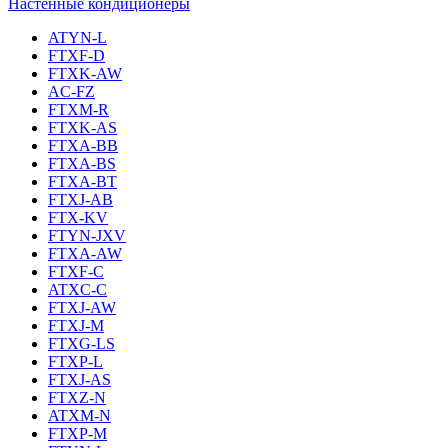
Настенные кондиционеры
ATYN-L
FTXF-D
FTXK-AW
AC-FZ
FTXM-R
FTXK-AS
FTXA-BB
FTXA-BS
FTXA-BT
FTXJ-AB
FTX-KV
FTYN-JXV
FTXA-AW
FTXF-C
ATXC-C
FTXJ-AW
FTXJ-M
FTXG-LS
FTXP-L
FTXJ-AS
FTXZ-N
ATXM-N
FTXP-M