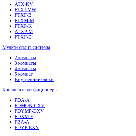
ATX-KV
FTXJ-MW
FTXF-B
FTXM-M
FTXP-K
ATXP-M
FTXF-E
Мульти сплит системы
2 комнаты
3 комнаты
4 комнаты
5 комнат
Внутренние блоки
Канальные кондиционеры
FDA-A
FDMQN-CXV
FDYMP-DXV
FDXM-F
FBA-A
FDYP-EXY