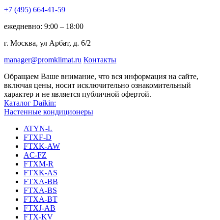
+7 (495)
664-41-59
ежедневно: 9:00 – 18:00
г. Москва, ул Арбат, д. 6/2
manager@promklimat.ru
Контакты
Обращаем Ваше внимание, что вся информация на сайте,
включая цены, носит исключительно ознакомительный
характер и не является публичной офертой.
Каталог Daikin:
Настенные кондиционеры
ATYN-L
FTXF-D
FTXK-AW
AC-FZ
FTXM-R
FTXK-AS
FTXA-BB
FTXA-BS
FTXA-BT
FTXJ-AB
FTX-KV