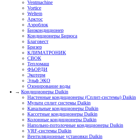
Ventmachine
Vortice
Weltem
Арктос
Аэроблок
Биокондиционер
Кондиционеры Бирюса
Благовест
Бризер
КЛИМАТРОНИК
СВОК
Тепломаш
ФЬОРДИ
Экотерм
Эльф ЭКО
Озонирование воды
→
Кондиционеры Daikin
Настенные кондиционеры (Сплит-системы) Daikin
Мульти сплит системы Daikin
Канальные кондиционеры Daikin
Кассетные кондиционеры Daikin
Колонные кондиционеры Daikin
Напольно-потолочные кондиционеры Daikin
VRF-системы Daikin
Вентиляционные установки Daikin