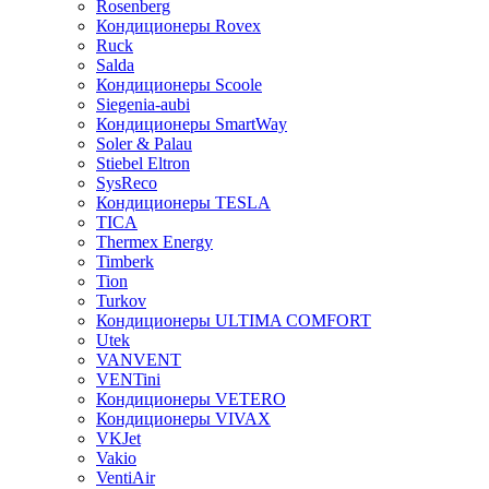
Rosenberg
Кондиционеры Rovex
Ruck
Salda
Кондиционеры Scoole
Siegenia-aubi
Кондиционеры SmartWay
Soler & Palau
Stiebel Eltron
SysReco
Кондиционеры TESLA
TICA
Thermex Energy
Timberk
Tion
Turkov
Кондиционеры ULTIMA COMFORT
Utek
VANVENT
VENTini
Кондиционеры VETERO
Кондиционеры VIVAX
VKJet
Vakio
VentiAir