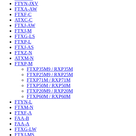
FTYN-JXV
FTXA-AW
FTXF-C
ATXC-C
FTXJ-AW
FTXJ-M
FTXG-LS
FTXP-L
FTXJ-AS
FTXZ-N
ATXM-N
FTXP-M
FTXP35M9 / RXP35M
FTXP25M9 / RXP25M
FTXP71M / RXP71M
FTXP50M / RXP50M
FTXP20M9 / RXP20M
FTXP60M / RXP60M
FTYN-L
FTXM-N
FTXF-A
FAA-B
FAA-A
FTXG-LW
FTXJ-MS