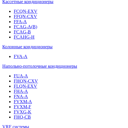
Кассетные кондиционеры
FCQN-EXV
FFQN-CXV
FFA-A
FCAG-A(B)
FCAG-B
FCAHG-H
Колонные кондиционеры
FVA-A
Напольно-потолочные кондиционеры
FUA-A
FHQN-CXV
FLQN-EXV
FHA-A
FNA-A
FVXM-A
FVXM-F
FVXG-K
FHQ-CB
VRF системы