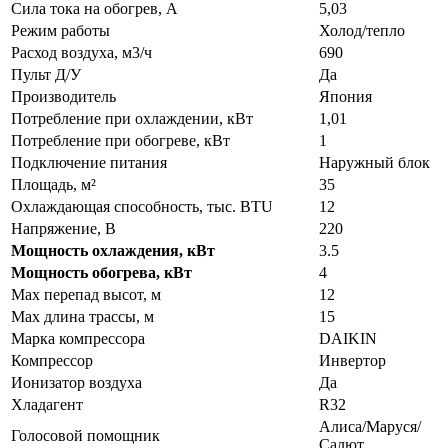
Сила тока на обогрев, А
5,03
Режим работы
Холод/тепло
Расход воздуха, м3/ч
690
Пульт Д/У
Да
Производитель
Япония
Потребление при охлаждении, кВт
1,01
Потребление при обогреве, кВт
1
Подключение питания
Наружный блок
Площадь, м²
35
Охлаждающая способность, тыс. BTU
12
Напряжение, В
220
Мощность охлаждения, кВт
3.5
Мощность обогрева, кВт
4
Max перепад высот, м
12
Max длина трассы, м
15
Марка компрессора
DAIKIN
Компрессор
Инвертор
Ионизатор воздуха
Да
Хладагент
R32
Алиса/Маруся/
Голосовой помощник
Салют