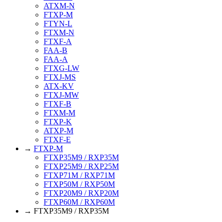
ATXM-N
FTXP-M
FTYN-L
FTXM-N
FTXF-A
FAA-B
FAA-A
FTXG-LW
FTXJ-MS
ATX-KV
FTXJ-MW
FTXF-B
FTXM-M
FTXP-K
ATXP-M
FTXF-E
→
FTXP-M
FTXP35M9 / RXP35M
FTXP25M9 / RXP25M
FTXP71M / RXP71M
FTXP50M / RXP50M
FTXP20M9 / RXP20M
FTXP60M / RXP60M
→ FTXP35M9 / RXP35M