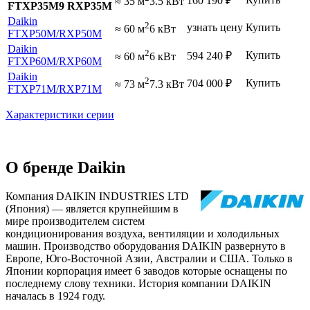
160 190
₽
≈ 35 м
3.5 кВт
FTXP35M9 RXP35M
Daikin
2
узнать цену
Купить
≈ 60 м
6 кВт
FTXP50M
/RXP50M
Daikin
2
Купить
594 240
₽
≈ 60 м
6 кВт
FTXP60M
/RXP60M
Daikin
2
Купить
704 000
₽
≈ 73 м
7.3 кВт
FTXP71M
/RXP71M
Характеристики серии
О бренде Daikin
Компания DAIKIN INDUSTRIES LTD
(Япония) — является крупнейшим в
мире производителем систем
кондиционирования воздуха, вентиляции и холодильных
машин. Производство оборудования DAIKIN развернуто в
Европе, Юго-Восточной Азии, Австралии и США. Только в
Японии корпорация имеет 6 заводов которые оснащены по
последнему слову техники. История компании DAIKIN
началась в 1924 году.