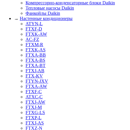
Компрессорно-конденсаторные блоки Daikin
Тепловые насосы Daikin
Фанкойлы Daikin
→
Настенные кондиционеры
ATYN-L
FTXF-D
FTXK-AW
AC-FZ
FTXM-R
FTXK-AS
FTXA-BB
FTXA-BS
FTXA-BT
FTXJ-AB
FTX-KV
FTYN-JXV
FTXA-AW
FTXF-C
ATXC-C
FTXJ-AW
FTXJ-M
FTXG-LS
FTXP-L
FTXJ-AS
FTXZ-N