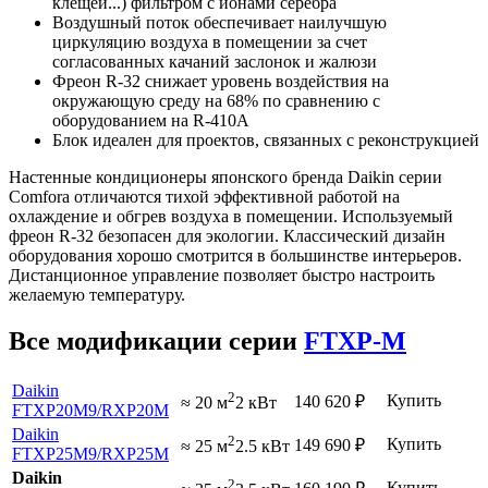
клещей...) фильтром с ионами серебра
Воздушный поток обеспечивает наилучшую
циркуляцию воздуха в помещении за счет
согласованных качаний заслонок и жалюзи
Фреон R-32 снижает уровень воздействия на
окружающую среду на 68% по сравнению с
оборудованием на R-410A
Блок идеален для проектов, связанных с реконструкцией
Настенные кондиционеры японского бренда Daikin серии
Comfora отличаются тихой эффективной работой на
охлаждение и обгрев воздуха в помещении. Используемый
фреон R-32 безопасен для экологии. Классический дизайн
оборудования хорошо смотрится в большинстве интерьеров.
Дистанционное управление позволяет быстро настроить
желаемую температуру.
Все модификации серии
FTXP-M
Daikin
2
Купить
140 620
₽
≈ 20 м
2 кВт
FTXP20M9
/RXP20M
Daikin
2
Купить
149 690
₽
≈ 25 м
2.5 кВт
FTXP25M9
/RXP25M
Daikin
2
Купить