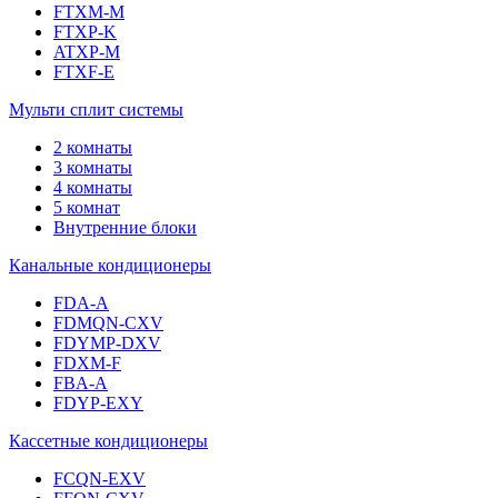
FTXM-M
FTXP-K
ATXP-M
FTXF-E
Мульти сплит системы
2 комнаты
3 комнаты
4 комнаты
5 комнат
Внутренние блоки
Канальные кондиционеры
FDA-A
FDMQN-CXV
FDYMP-DXV
FDXM-F
FBA-A
FDYP-EXY
Кассетные кондиционеры
FCQN-EXV