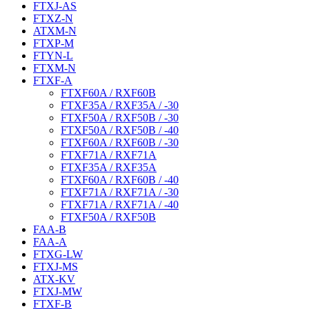
FTXJ-AS
FTXZ-N
ATXM-N
FTXP-M
FTYN-L
FTXM-N
FTXF-A
FTXF60A / RXF60B
FTXF35A / RXF35A / -30
FTXF50A / RXF50B / -30
FTXF50A / RXF50B / -40
FTXF60A / RXF60B / -30
FTXF71A / RXF71A
FTXF35A / RXF35A
FTXF60A / RXF60B / -40
FTXF71A / RXF71A / -30
FTXF71A / RXF71A / -40
FTXF50A / RXF50B
FAA-B
FAA-A
FTXG-LW
FTXJ-MS
ATX-KV
FTXJ-MW
FTXF-B