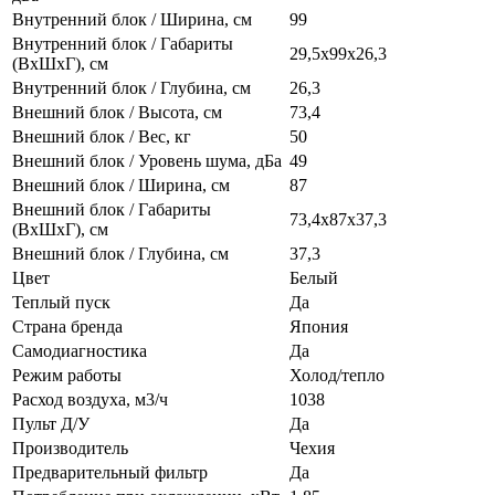
Внутренний блок / Ширина, см
99
Внутренний блок / Габариты
29,5x99x26,3
(ВхШхГ), см
Внутренний блок / Глубина, см
26,3
Внешний блок / Высота, см
73,4
Внешний блок / Вес, кг
50
Внешний блок / Уровень шума, дБа
49
Внешний блок / Ширина, см
87
Внешний блок / Габариты
73,4х87х37,3
(ВхШхГ), см
Внешний блок / Глубина, см
37,3
Цвет
Белый
Теплый пуск
Да
Страна бренда
Япония
Самодиагностика
Да
Режим работы
Холод/тепло
Расход воздуха, м3/ч
1038
Пульт Д/У
Да
Производитель
Чехия
Предварительный фильтр
Да