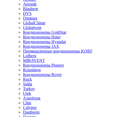
Aeronik
Blauberg
DVS
Dimmax
GlobalClimat
Globalvent
Кондиционеры GoldStar
Кондиционеры Haier
Кондиционеры Hyundai
Кондиционеры JAX
Промышленные кондиционеры KORF
Lufberg
MIRAVENT
Кондиционеры Pioneer
Rosenberg
Кондиционеры Rover
Ruck
Salda
Turkov
Utek
Аэроблок
Clint
Calypso
Dantherm
Danvex