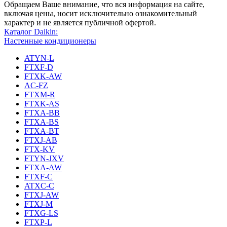
Обращаем Ваше внимание, что вся информация на сайте,
включая цены, носит исключительно ознакомительный
характер и не является публичной офертой.
Каталог Daikin:
Настенные кондиционеры
ATYN-L
FTXF-D
FTXK-AW
AC-FZ
FTXM-R
FTXK-AS
FTXA-BB
FTXA-BS
FTXA-BT
FTXJ-AB
FTX-KV
FTYN-JXV
FTXA-AW
FTXF-C
ATXC-C
FTXJ-AW
FTXJ-M
FTXG-LS
FTXP-L