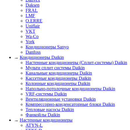
Daksen
FRAL
LMF
O.ERRE
Uniflair
VKT
Wa-Co
York
Кондиционеры Sanyo
Danfoss
→
Кондиционеры Daikin
Настенные кондиционеры (Сплит-системы) Daikin
Мульти сплит системы Daikin
Канальные кондиционеры Daikin
Кассетные кондиционеры Daikin
Колонные кондиционеры Daikin
Напольно-потолочные кондиционеры Daikin
VRF-системы Daikin
Вентиляционные установки Daikin
Компрессорно-конденсаторные блоки Daikin
Тепловые насосы Daikin
Фанкойлы Daikin
→
Настенные кондиционеры
ATYN-L