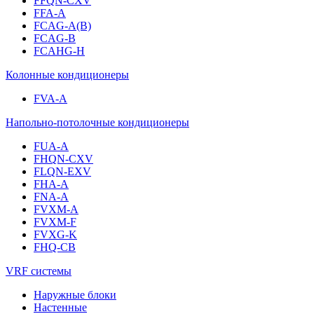
FFQN-CXV
FFA-A
FCAG-A(B)
FCAG-B
FCAHG-H
Колонные кондиционеры
FVA-A
Напольно-потолочные кондиционеры
FUA-A
FHQN-CXV
FLQN-EXV
FHA-A
FNA-A
FVXM-A
FVXM-F
FVXG-K
FHQ-CB
VRF системы
Наружные блоки
Настенные