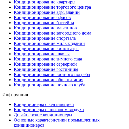
Кондиционирование квартиры
Кондиционирование торгового центра
Кондиционирование адм. зданий
Кондиционирование офисов
Кондиционирование бассейна
Кондиционирование магазинов
Кондиционирование загородного дома
Кондиционирование спортзала
Кондиционирование жилых зданий
Кондиционирование кинотеатра
Кондиционирование школы
Кондиционирование зимнего сада
Кондиционирование серверной
Кондиционирование гостиницы
Кондиционирование винного погреба
Кондиционирование общ. питания
Кондиционирование ночного клуба
Информация
Кондиционеры с вентиляцией
Кондиционеры с притоком воздуха
Дизайнерские кондиционеры
Основные характеристики промышленных
кондиционеров