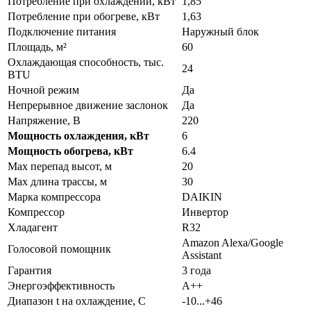
Потребление при охлаждении, кВт
1,85
Потребление при обогреве, кВт
1,63
Подключение питания
Наружный блок
Площадь, м²
60
Охлаждающая способность, тыс.
24
BTU
Ночной режим
Да
Непрерывное движение заслонок
Да
Напряжение, В
220
Мощность охлаждения, кВт
6
Мощность обогрева, кВт
6.4
Max перепад высот, м
20
Max длина трассы, м
30
Марка компрессора
DAIKIN
Компрессор
Инвертор
Хладагент
R32
Amazon Alexa/Google
Голосовой помощник
Assistant
Гарантия
3 года
Энергоэффективность
A++
Диапазон t на охлаждение, С
-10...+46