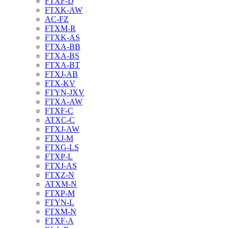
FTXF-D
FTXK-AW
AC-FZ
FTXM-R
FTXK-AS
FTXA-BB
FTXA-BS
FTXA-BT
FTXJ-AB
FTX-KV
FTYN-JXV
FTXA-AW
FTXF-C
ATXC-C
FTXJ-AW
FTXJ-M
FTXG-LS
FTXP-L
FTXJ-AS
FTXZ-N
ATXM-N
FTXP-M
FTYN-L
FTXM-N
FTXF-A