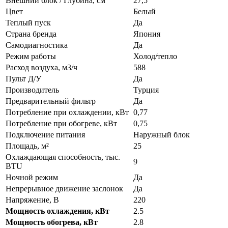
Внешний блок / Глубина, см
27,5
Цвет
Белый
Теплый пуск
Да
Страна бренда
Япония
Самодиагностика
Да
Режим работы
Холод/тепло
Расход воздуха, м3/ч
588
Пульт Д/У
Да
Производитель
Турция
Предварительный фильтр
Да
Потребление при охлаждении, кВт
0,77
Потребление при обогреве, кВт
0,75
Подключение питания
Наружный блок
Площадь, м²
25
Охлаждающая способность, тыс.
9
BTU
Ночной режим
Да
Непрерывное движение заслонок
Да
Напряжение, В
220
Мощность охлаждения, кВт
2.5
Мощность обогрева, кВт
2.8