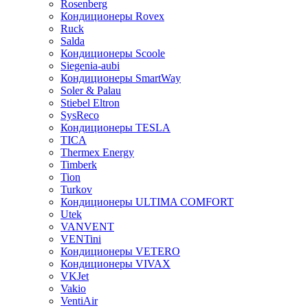
Rosenberg
Кондиционеры Rovex
Ruck
Salda
Кондиционеры Scoole
Siegenia-aubi
Кондиционеры SmartWay
Soler & Palau
Stiebel Eltron
SysReco
Кондиционеры TESLA
TICA
Thermex Energy
Timberk
Tion
Turkov
Кондиционеры ULTIMA COMFORT
Utek
VANVENT
VENTini
Кондиционеры VETERO
Кондиционеры VIVAX
VKJet
Vakio
VentiAir