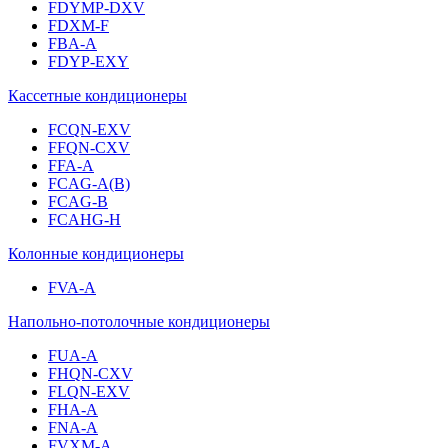
FDYMP-DXV
FDXM-F
FBA-A
FDYP-EXY
Кассетные кондиционеры
FCQN-EXV
FFQN-CXV
FFA-A
FCAG-A(B)
FCAG-B
FCAHG-H
Колонные кондиционеры
FVA-A
Напольно-потолочные кондиционеры
FUA-A
FHQN-CXV
FLQN-EXV
FHA-A
FNA-A
FVXM-A