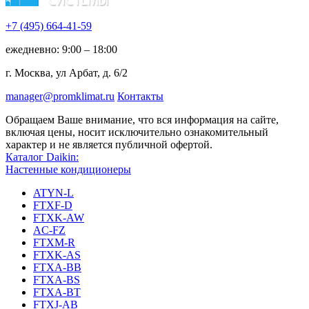
+7 (495)
664-41-59
ежедневно: 9:00 – 18:00
г. Москва, ул Арбат, д. 6/2
manager@promklimat.ru
Контакты
Обращаем Ваше внимание, что вся информация на сайте,
включая цены, носит исключительно ознакомительный
характер и не является публичной офертой.
Каталог Daikin:
Настенные кондиционеры
ATYN-L
FTXF-D
FTXK-AW
AC-FZ
FTXM-R
FTXK-AS
FTXA-BB
FTXA-BS
FTXA-BT
FTXJ-AB