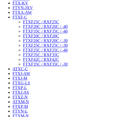
FTX-KV
FTYN-JXV
FTXA-AW
FTXF-C
FTXF25C / RXF25C
FTXF20C / RXF20C / -40
FTXF35C / RXF35C / -40
FTXF20C / RXF20C
FTXF20C / RXF20C / -30
FTXF25C / RXF25C / -30
FTXF25C / RXF25C / -40
FTXF35C / RXF35C
FTXF42C / RXF42C
FTXF35C / RXF35C / -30
ATXC-C
FTXJ-AW
FTXJ-M
FTXG-LS
FTXP-L
FTXJ-AS
FTXZ-N
ATXM-N
FTXP-M
FTYN-L
FTXM-N