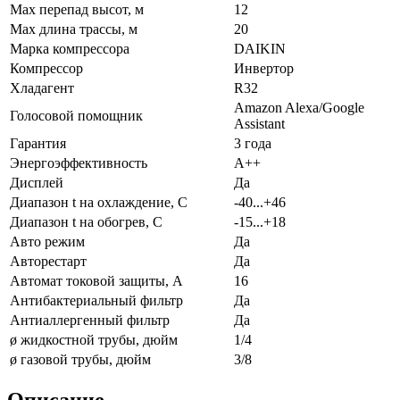
Max перепад высот, м
12
Max длина трассы, м
20
Марка компрессора
DAIKIN
Компрессор
Инвертор
Хладагент
R32
Amazon Alexa/Google
Голосовой помощник
Assistant
Гарантия
3 года
Энергоэффективность
A++
Дисплей
Да
Диапазон t на охлаждение, С
-40...+46
Диапазон t на обогрев, С
-15...+18
Авто режим
Да
Авторестарт
Да
Автомат токовой защиты, А
16
Антибактериальный фильтр
Да
Антиаллергенный фильтр
Да
ø жидкостной трубы, дюйм
1/4
ø газовой трубы, дюйм
3/8
Описание