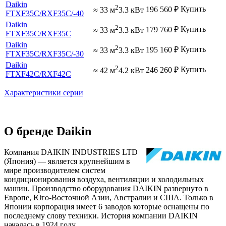
Daikin
2
Купить
196 560
₽
≈ 33 м
3.3 кВт
FTXF35C
/RXF35C
/-40
Daikin
2
Купить
179 760
₽
≈ 33 м
3.3 кВт
FTXF35C
/RXF35C
Daikin
2
Купить
195 160
₽
≈ 33 м
3.3 кВт
FTXF35C
/RXF35C
/-30
Daikin
2
Купить
246 260
₽
≈ 42 м
4.2 кВт
FTXF42C
/RXF42C
Характеристики серии
О бренде Daikin
Компания DAIKIN INDUSTRIES LTD
(Япония) — является крупнейшим в
мире производителем систем
кондиционирования воздуха, вентиляции и холодильных
машин. Производство оборудования DAIKIN развернуто в
Европе, Юго-Восточной Азии, Австралии и США. Только в
Японии корпорация имеет 6 заводов которые оснащены по
последнему слову техники. История компании DAIKIN
началась в 1924 году.