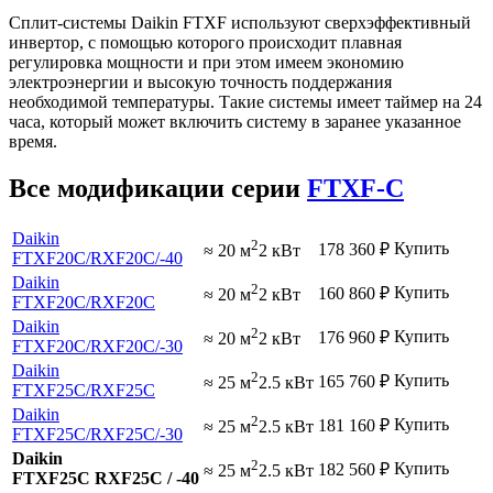
Сплит-системы Daikin FTXF используют сверхэффективный
инвертор, с помощью которого происходит плавная
регулировка мощности и при этом имеем экономию
электроэнергии и высокую точность поддержания
необходимой температуры. Такие системы имеет таймер на 24
часа, который может включить систему в заранее указанное
время.
Все модификации серии
FTXF-C
Daikin
2
Купить
178 360
₽
≈ 20 м
2 кВт
FTXF20C
/RXF20C
/-40
Daikin
2
Купить
160 860
₽
≈ 20 м
2 кВт
FTXF20C
/RXF20C
Daikin
2
Купить
176 960
₽
≈ 20 м
2 кВт
FTXF20C
/RXF20C
/-30
Daikin
2
Купить
165 760
₽
≈ 25 м
2.5 кВт
FTXF25C
/RXF25C
Daikin
2
Купить
181 160
₽
≈ 25 м
2.5 кВт
FTXF25C
/RXF25C
/-30
Daikin
2
Купить
182 560
₽
≈ 25 м
2.5 кВт
FTXF25C RXF25C / -40