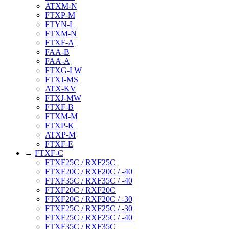
ATXM-N
FTXP-M
FTYN-L
FTXM-N
FTXF-A
FAA-B
FAA-A
FTXG-LW
FTXJ-MS
ATX-KV
FTXJ-MW
FTXF-B
FTXM-M
FTXP-K
ATXP-M
FTXF-E
→
FTXF-C
FTXF25C / RXF25C
FTXF20C / RXF20C / -40
FTXF35C / RXF35C / -40
FTXF20C / RXF20C
FTXF20C / RXF20C / -30
FTXF25C / RXF25C / -30
FTXF25C / RXF25C / -40
FTXF35C / RXF35C