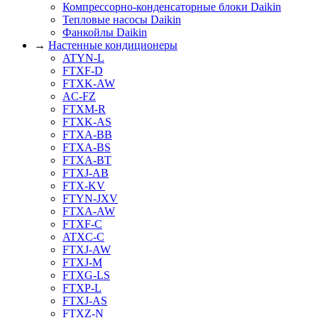
Компрессорно-конденсаторные блоки Daikin
Тепловые насосы Daikin
Фанкойлы Daikin
→
Настенные кондиционеры
ATYN-L
FTXF-D
FTXK-AW
AC-FZ
FTXM-R
FTXK-AS
FTXA-BB
FTXA-BS
FTXA-BT
FTXJ-AB
FTX-KV
FTYN-JXV
FTXA-AW
FTXF-C
ATXC-C
FTXJ-AW
FTXJ-M
FTXG-LS
FTXP-L
FTXJ-AS
FTXZ-N