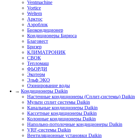
Ventmachine
Vortice
Weltem
Арктос
Аэроблок
Биокондиционер
Кондиционеры Бирюса
Благовест
Бризер
КЛИМАТРОНИК
СВОК
Тепломаш
ФЬОРДИ
Экотерм
Эльф ЭКО
Озонирование воды
→
Кондиционеры Daikin
Настенные кондиционеры (Сплит-системы) Daikin
Мульти сплит системы Daikin
Канальные кондиционеры Daikin
Кассетные кондиционеры Daikin
Колонные кондиционеры Daikin
Напольно-потолочные кондиционеры Daikin
VRF-системы Daikin
Вентиляционные установки Daikin