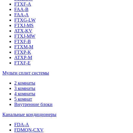
FTXF-A
FAA-B
FAA-A
FTXG-LW
FTXJ-MS
ATX-KV
FTXJ-MW
FTXF-B
FTXM-M
FTXP-K
ATXP-M
FTXF-E
Мульти сплит системы
2 комнаты
3 комнаты
4 комнаты
5 комнат
Внутренние блоки
Канальные кондиционеры
FDA-A
FDMQN-CXV