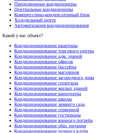
Прецизионные кондиционеры
Центральные кондиционеры
Компрессорно-конденсаторный блок
Холодильный центр
Автоматизация кондиционирования
Какой у вас объект?
Кондиционирование квартиры
Кондиционирование торгового центра
Кондиционирование адм. зданий
Кондиционирование офисов
Кондиционирование бассейна
Кондиционирование магазинов
Кондиционирование загородного дома
Кондиционирование спортзала
Кондиционирование жилых зданий
Кондиционирование кинотеатра
Кондиционирование школы
Кондиционирование зимнего сада
Кондиционирование серверной
Кондиционирование гостиницы
Кондиционирование винного погреба
Кондиционирование общ. питания
Кондиционирование ночного клуба