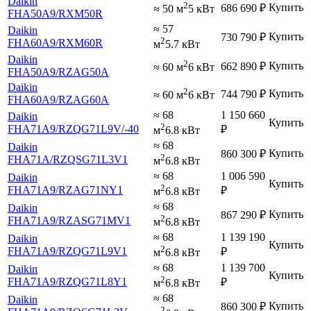
Daikin
2
Купить
686 690
₽
≈ 50 м
5 кВт
FHA50A9
/RXM50R
≈ 57
Daikin
Купить
730 790
₽
2
FHA60A9
/RXM60R
м
5.7 кВт
Daikin
2
Купить
662 890
₽
≈ 60 м
6 кВт
FHA50A9
/RZAG50A
Daikin
2
Купить
744 790
₽
≈ 60 м
6 кВт
FHA60A9
/RZAG60A
≈ 68
1 150 660
Daikin
Купить
2
FHA71A9
/RZQG71L9V
/-40
₽
м
6.8 кВт
≈ 68
Daikin
Купить
860 300
₽
2
FHA71A
/RZQSG71L3V1
м
6.8 кВт
≈ 68
1 006 590
Daikin
Купить
2
FHA71A9
/RZAG71NY1
₽
м
6.8 кВт
≈ 68
Daikin
Купить
867 290
₽
2
FHA71A9
/RZASG71MV1
м
6.8 кВт
≈ 68
1 139 190
Daikin
Купить
2
FHA71A9
/RZQG71L9V1
₽
м
6.8 кВт
≈ 68
1 139 700
Daikin
Купить
2
FHA71A9
/RZQG71L8Y1
₽
м
6.8 кВт
≈ 68
Daikin
Купить
860 300
₽
2