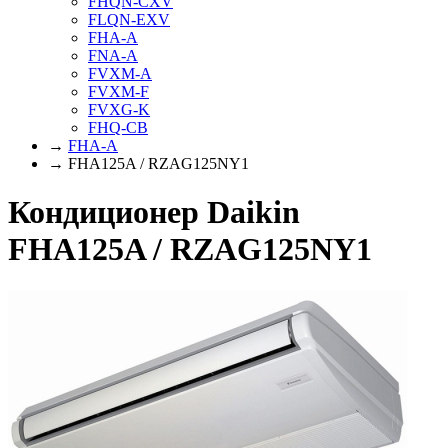
FHQN-CXV
FLQN-EXV
FHA-A
FNA-A
FVXM-A
FVXM-F
FVXG-K
FHQ-CB
→
FHA-A
→ FHA125A / RZAG125NY1
Кондиционер Daikin
FHA125A / RZAG125NY1