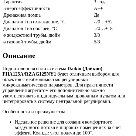
Гарантия
3 года
Энергоэффективность
A++
Дренажная помпа
Да
Диапазон t на охлаждение, °С
-20…+52
Диапазон t на обогрев, °С
-20…+18
ø жидкостной трубы, дюйм
3/8
ø газовой трубы, дюйм
5/8
Описание
Подпотолочная сплит-система
Daikin (Дайкин)
FHA125A/RZAG125NY1
будет отличным выбором для
объектов с необходимостью регулировки
микроклиматических параметров. Для практичности
управления агрегатом его дополнительно можно
укомплектовать индивидуальным проводным пультом или
интегрировать в систему центральной регулировки.
Особенности и преимущества:
Идеальное решение для создания комфортного
воздушного потока в широких помещениях за счет
эффекта Коанда: угол подачи до 100°.