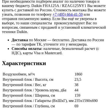
При необходимости подберем аналог по наличию товара и
вашему бюджету. Daikin FHA125A / RZAG125NY1 Вы можете
купить с доставкой по России. Стоимость монтажа Вы можете
узнать, позвонив по телефону
+7 (495)
664-41-59
или
отправив письменную заявку. Если Вы ещё не уверены в
выборе, то наши специалисты проконсультируют Вас по
вопросам, связанным с продажей и установкой климатической
техники Daikin.
Доставка
по Москве — бесплатно.
Доставка по России
— по тарифам ТК, уточните это у менеджера.
Способы оплаты
:
наличные, безналичный расчет (с
НДС), карты Visa и Mastercard.
Характеристики
Воздухообмен, м³/ч
1860
Внутренний блок / Высота, см
23,5
Внутренний блок / Вес, кг
38
Внутренний блок / Уровень шума, дБа
44
Внутренний блок / Ширина, см
159
Внутренний блок / Габариты (ВхШхГ), мм
235х1590х690
Внутренний блок / Глубина, см
69