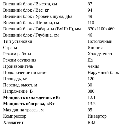
Внешний блок / Высота, см
87
Внешний блок / Вес, кг
94
Внешний блок / Уровень шума, дБа
49
Внешний блок / Ширина, см
110
Внешний блок / Габариты (ВхШхГ), мм
870х1100х460
Внешний блок / Глубина, см
46
Тип установки
Потолочный
Страна
Япония
Режим работы
Холод/тепло
Режим осушения
Да
Производитель
Чехия
Подключение питания
Наружный блок
Площадь, м²
120
Перепад высот, м
30
Напряжение, В
380
Мощность охлаждения, кВт
12.1
Мощность обогрева, кВт
13.5
Max длина трассы, м
85
Компрессор
Инвертор
Хладагент
R32