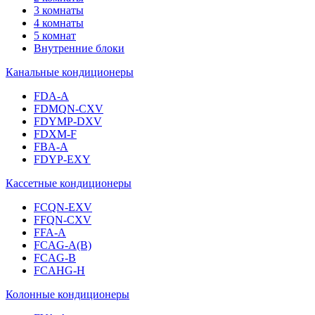
3 комнаты
4 комнаты
5 комнат
Внутренние блоки
Канальные кондиционеры
FDA-A
FDMQN-CXV
FDYMP-DXV
FDXM-F
FBA-A
FDYP-EXY
Кассетные кондиционеры
FCQN-EXV
FFQN-CXV
FFA-A
FCAG-A(B)
FCAG-B
FCAHG-H
Колонные кондиционеры