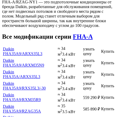
FHA-A/RZAG-NY1 — это подпотолочные кондиционеры от
бренда Daikin, разработанные для обслуживания помещений,
где нет подвесных потолков и свободного места рядом с
полом. Модельный ряд станет отличным выбором для
пространств большой ширины, так как внутренние блоки
обеспечивают воздухоподачу с углом до 100 градусов.
Все модификации серии
FHA-A
≈ 34
Daikin
узнать
Купить
2
FHA35A9
/ARXS35L3
цену
м
3.4 кВт
≈ 34
Daikin
узнать
Купить
2
FHA35A9
/ARXM35N9
цену
м
3.4 кВт
≈ 34
Daikin
узнать
Купить
2
FHA35A
/ARXS35L3
цену
м
3.4 кВт
≈ 34
Daikin
узнать
Купить
2
FHA35A9
/RXS35L3
/-30
цену
м
3.4 кВт
≈ 34
Daikin
Купить
559 290
₽
2
FHA35A9
/RXM35R9
м
3.4 кВт
≈ 35
Daikin
Купить
585 890
₽
2
FHA35A9
/RZAG35A
м
3.5 кВт