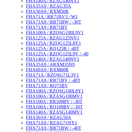
FHA140A / RZAG140NY1
FHA35A9 / RZAG35A
FHA50A9 / RXM50R
FHA71A / RR71BV3 / W1
FHA71A9 / RR71BW / -30T
FHA71A9 / RR71BV
FHA100A / RZQSG100L9V1
FHA125A / RZAG125NY1
FHA125A / RZQG125L8Y1
FHA125A / RQ125B / -40T
FHA125A / RZQG125L9V / -40
FHA140A / RZAG140NV1
FHA35A9 / ARXM35N9
FHA60A9 / RXM60R
FHA71A / RZQSG71L3V1
FHA71A9 / RR71BV / -40T
FHA71A9 / RQ71BV
FHA100A / RZQSG100L8Y1
FHA100A / RZASG100MV1
FHA100A / RR100BV / -30T
FHA100A / RQ100BV / -30T
FHA140A / RZASG140MV1
FHA50A9 / RZAG50A
FHA71A9 / RZAG71NY1
FHA71A9 / RR71BW / -40T