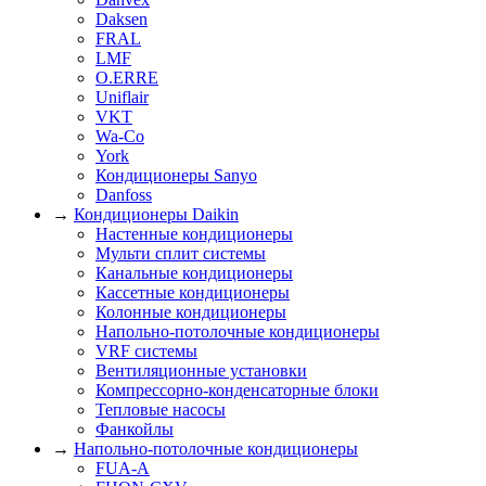
Daksen
FRAL
LMF
O.ERRE
Uniflair
VKT
Wa-Co
York
Кондиционеры Sanyo
Danfoss
→
Кондиционеры Daikin
Настенные кондиционеры
Мульти сплит системы
Канальные кондиционеры
Кассетные кондиционеры
Колонные кондиционеры
Напольно-потолочные кондиционеры
VRF системы
Вентиляционные установки
Компрессорно-конденсаторные блоки
Тепловые насосы
Фанкойлы
→
Напольно-потолочные кондиционеры
FUA-A