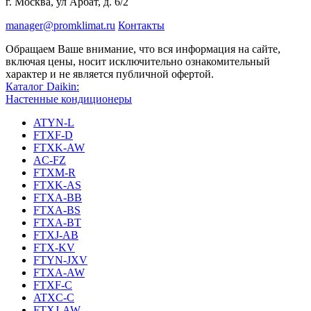
г. Москва, ул Арбат, д. 6/2
manager@promklimat.ru
Контакты
Обращаем Ваше внимание, что вся информация на сайте,
включая цены, носит исключительно ознакомительный
характер и не является публичной офертой.
Каталог Daikin:
Настенные кондиционеры
ATYN-L
FTXF-D
FTXK-AW
AC-FZ
FTXM-R
FTXK-AS
FTXA-BB
FTXA-BS
FTXA-BT
FTXJ-AB
FTX-KV
FTYN-JXV
FTXA-AW
FTXF-C
ATXC-C
FTXJ-AW