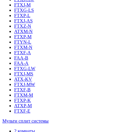
FTXJ-M
FTXG-LS
FTXP-L
FTXJ-AS
FTXZ-N
ATXM-N
FTXP-M
FTYN-L
FTXM-N
FTXF-A
FAA-B
FAA-A
FTXG-LW
FTXJ-MS
ATX-KV
FTXJ-MW
FTXF-B
FTXM-M
FTXP-K
ATXP-M
FTXF-E
Мульти сплит системы
2 комнаты