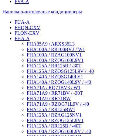
FVA-A
Напольно-потолочные кондиционеры
FUA-A
FHQN-CXV
FLQN-EXV
FHA-A
FHA35A9 / ARXS35L3
FHA100A / RR100BV3 / W1
FHA100A / RZAG100NV1
FHA100A / RZQG100L9V1
FHA125A / RR125B / -30T
FHA125A / RZQSG125L9V / -40
FHA140A / RZQSG140LY1
FHA140A / RZQG140L9V / -40
FHA71A / RQ71BV3 / W1
FHA71A9 / RR71BV / -30T
FHA71A9 / RR71BW
FHA71A9 / RZQG71L9V / -40
FHA125A / RR125BW1
FHA125A / RZAG125NV1
FHA125A / RZQG125L9V1
FHA125A / RR125B / -40T
FHA100A / RZQG100L9V / -40