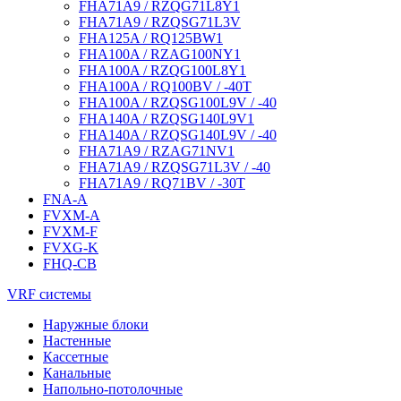
FHA71A9 / RZQG71L8Y1
FHA71A9 / RZQSG71L3V
FHA125A / RQ125BW1
FHA100A / RZAG100NY1
FHA100A / RZQG100L8Y1
FHA100A / RQ100BV / -40T
FHA100A / RZQSG100L9V / -40
FHA140A / RZQSG140L9V1
FHA140A / RZQSG140L9V / -40
FHA71A9 / RZAG71NV1
FHA71A9 / RZQSG71L3V / -40
FHA71A9 / RQ71BV / -30T
FNA-A
FVXM-A
FVXM-F
FVXG-K
FHQ-CB
VRF системы
Наружные блоки
Настенные
Кассетные
Канальные
Напольно-потолочные