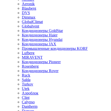
Aeronik
Blauberg
DVS
Dimmax
GlobalClimat
Globalvent
Кондиционеры GoldStar
Кондиционеры Haier
Кондиционеры Hyundai
Кондиционеры JAX
Промышленные кондиционеры KORF
Lufberg
MIRAVENT
Кондиционеры Pioneer
Rosenberg
Кондиционеры Rover
Ruck
Salda
Turkov
Utek
Аэроблок
Clint
Calypso
Dantherm
Danvex