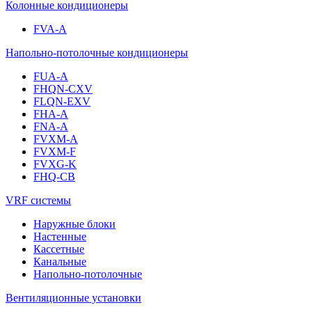
Колонные кондиционеры
FVA-A
Напольно-потолочные кондиционеры
FUA-A
FHQN-CXV
FLQN-EXV
FHA-A
FNA-A
FVXM-A
FVXM-F
FVXG-K
FHQ-CB
VRF системы
Наружные блоки
Настенные
Кассетные
Канальные
Напольно-потолочные
Вентиляционные установки