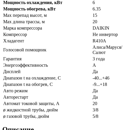
Мощность охлаждения, кВт
6
Мощность обогрева, кВт
6.35
Max перепад высот, м
15
Max длина трассы, м
20
Марка компрессора
DAIKIN
Компрессор
Не инвертор
Хладагент
R410A
Алиса/Маруся/
Голосовой помощник
Салют
Гарантия
3 года
Энергоэффективность
A
Дисплей
Да
Диапазон t на охлаждение, С
-40...+46
Диапазон t на обогрев, С
-9...+18
Авто режим
Да
Авторестарт
Да
Автомат токовой защиты, А
20
ø жидкостной трубы, дюйм
3/8
ø газовой трубы, дюйм
5/8
Описание