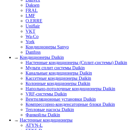
Daksen
FRAL
LMF
O.ERRE
Uniflair
VKT
Wa-Co
York
Кондиционеры Sanyo
Danfoss
→
Кондиционеры Daikin
Настенные кондиционеры (Сплит-системы) Daikin
Мульти сплит системы Daikin
Канальные кондиционеры Daikin
Кассетные кондиционеры Daikin
Колонные кондиционеры Daikin
Напольно-потолочные кондиционеры Daikin
VRF-системы Daikin
Вентиляционные установки Daikin
Компрессорно-конденсаторные блоки Daikin
Тепловые насосы Daikin
Фанкойлы Daikin
→
Настенные кондиционеры
ATYN-L