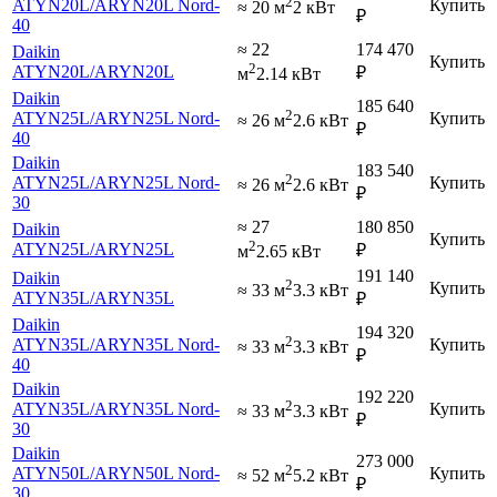
2
ATYN20L
/ARYN20L Nord-
Купить
≈ 20 м
2 кВт
₽
40
≈ 22
174 470
Daikin
Купить
2
ATYN20L
/ARYN20L
₽
м
2.14 кВт
Daikin
185 640
2
ATYN25L
/ARYN25L Nord-
Купить
≈ 26 м
2.6 кВт
₽
40
Daikin
183 540
2
ATYN25L
/ARYN25L Nord-
Купить
≈ 26 м
2.6 кВт
₽
30
≈ 27
180 850
Daikin
Купить
2
ATYN25L
/ARYN25L
₽
м
2.65 кВт
191 140
Daikin
2
Купить
≈ 33 м
3.3 кВт
ATYN35L
/ARYN35L
₽
Daikin
194 320
2
ATYN35L
/ARYN35L Nord-
Купить
≈ 33 м
3.3 кВт
₽
40
Daikin
192 220
2
ATYN35L
/ARYN35L Nord-
Купить
≈ 33 м
3.3 кВт
₽
30
Daikin
273 000
2
ATYN50L
/ARYN50L Nord-
Купить
≈ 52 м
5.2 кВт
₽
30