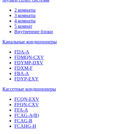
2 комнаты
3 комнаты
4 комнаты
5 комнат
Внутренние блоки
Канальные кондиционеры
FDA-A
FDMQN-CXV
FDYMP-DXV
FDXM-F
FBA-A
FDYP-EXY
Кассетные кондиционеры
FCQN-EXV
FFQN-CXV
FFA-A
FCAG-A(B)
FCAG-B
FCAHG-H