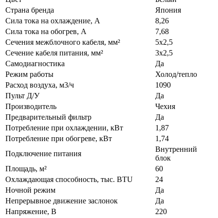
Страна бренда
Япония
Сила тока на охлаждение, А
8,26
Сила тока на обогрев, А
7,68
Сечения межблочного кабеля, мм²
5х2,5
Сечение кабеля питания, мм²
3х2,5
Самодиагностика
Да
Режим работы
Холод/тепло
Расход воздуха, м3/ч
1090
Пульт Д/У
Да
Производитель
Чехия
Предварительный фильтр
Да
Потребление при охлаждении, кВт
1,87
Потребление при обогреве, кВт
1,74
Внутренний
Подключение питания
блок
Площадь, м²
60
Охлаждающая способность, тыс. BTU
24
Ночной режим
Да
Непрерывное движение заслонок
Да
Напряжение, В
220