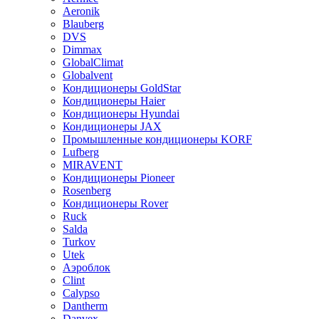
Aeronik
Blauberg
DVS
Dimmax
GlobalClimat
Globalvent
Кондиционеры GoldStar
Кондиционеры Haier
Кондиционеры Hyundai
Кондиционеры JAX
Промышленные кондиционеры KORF
Lufberg
MIRAVENT
Кондиционеры Pioneer
Rosenberg
Кондиционеры Rover
Ruck
Salda
Turkov
Utek
Аэроблок
Clint
Calypso
Dantherm
Danvex