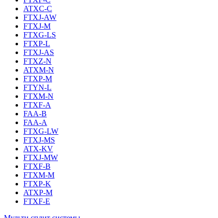
ATXC-C
FTXJ-AW
FTXJ-M
FTXG-LS
FTXP-L
FTXJ-AS
FTXZ-N
ATXM-N
FTXP-M
FTYN-L
FTXM-N
FTXF-A
FAA-B
FAA-A
FTXG-LW
FTXJ-MS
ATX-KV
FTXJ-MW
FTXF-B
FTXM-M
FTXP-K
ATXP-M
FTXF-E
Мульти сплит системы