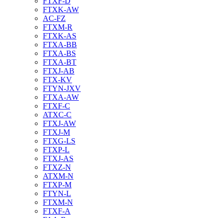
FTXF-D
FTXK-AW
AC-FZ
FTXM-R
FTXK-AS
FTXA-BB
FTXA-BS
FTXA-BT
FTXJ-AB
FTX-KV
FTYN-JXV
FTXA-AW
FTXF-C
ATXC-C
FTXJ-AW
FTXJ-M
FTXG-LS
FTXP-L
FTXJ-AS
FTXZ-N
ATXM-N
FTXP-M
FTYN-L
FTXM-N
FTXF-A