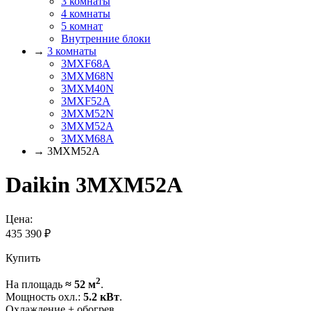
3 комнаты
4 комнаты
5 комнат
Внутренние блоки
→
3 комнаты
3MXF68A
3MXM68N
3MXM40N
3MXF52A
3MXM52N
3MXM52A
3MXM68A
→ 3MXM52A
Daikin 3MXM52A
Цена:
435 390
₽
Купить
2
На площадь
≈ 52 м
.
Мощность охл.:
5.2 кВт
.
Охлаждение + обогрев.