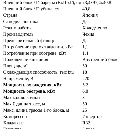
Внешний блок / Габариты (ВхШхГ), см
73,4x97,4x40,8
Внешний блок / Глубина, см
40,8
Страна
Япония
Самодиагностика
Да
Режим работы
Холод/тепло
Производитель
Чехия
Предварительный фильтр
Да
Потребление при охлаждении, кВт
1,1
Потребление при обогреве, кВт
1,4
Подключение питания
Внутренний блок
Площадь, м²
50
Охлаждающая способность, тыс btu
18
Напряжение, В
220
Мощность охлаждения, кВт
5.2
Мощность обогрева, кВт
6.8
Max кол-во комнат
3
Max Σ длина трасс, м
50
Макс. длина трассы 1-го блока, м
25
Компрессор
Инвертор
Хладагент
R32