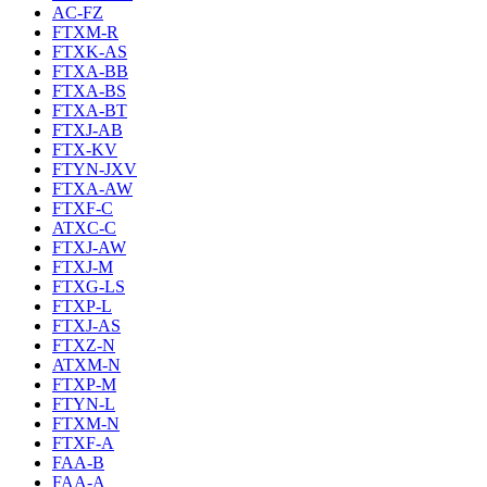
AC-FZ
FTXM-R
FTXK-AS
FTXA-BB
FTXA-BS
FTXA-BT
FTXJ-AB
FTX-KV
FTYN-JXV
FTXA-AW
FTXF-C
ATXC-C
FTXJ-AW
FTXJ-M
FTXG-LS
FTXP-L
FTXJ-AS
FTXZ-N
ATXM-N
FTXP-M
FTYN-L
FTXM-N
FTXF-A
FAA-B
FAA-A