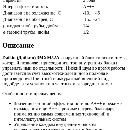
Гарантия
3 года
Энергоэффективность
A+++
Диапазон t на охлаждение, С
-10...+46
Диапазон t на обогрев, С
-15...+24
ø жидкостной трубы, дюйм
1/4
ø газовой трубы, дюйм
1/2
Описание
Daikin (Дайкин) 3MXM52A
- наружный блок сплит-системы,
который позволяет присоединить три внутренних блока и
управлять ими по отдельности. Низкий шум во время работы
достигается за счет высокотехнологичного подхода к
производству. Приятный и аккуратный внешний вид
подойдет для установки в частных и загородных домах.
Особенности и преимущества:
Значения сезонной эффективности до A+++ в режиме
охлаждения и до А++ в режиме нагрева благодаря
применению самых современных технологий и
интеллектуальных систем
Управление каждым внутренним блоком
осуществляется отдельно, при этом блоки не