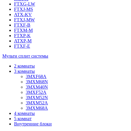
FTXG-LW
FTXJ-MS
ATX-KV
FTXJ-MW
FTXF-B
FTXM-M
FTXP-K
ATXP-M
FTXF-E
Мульти сплит системы
2 комнаты
3 комнаты
3MXF68A
3MXM68N
3MXM40N
3MXF52A
3MXM52N
3MXM52A
3MXM68A
4 комнаты
5 комнат
Внутренние блоки