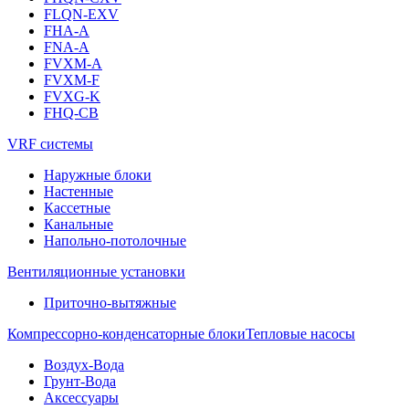
FLQN-EXV
FHA-A
FNA-A
FVXM-A
FVXM-F
FVXG-K
FHQ-CB
VRF системы
Наружные блоки
Настенные
Кассетные
Канальные
Напольно-потолочные
Вентиляционные установки
Приточно-вытяжные
Компрессорно-конденсаторные блоки
Тепловые насосы
Воздух-Вода
Грунт-Вода
Аксессуары