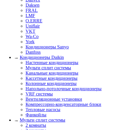
Daksen
FRAL
LMF
O.ERRE
Uniflair
VKT
Wa-Co
York
Кондиционеры Sanyo
Danfoss
→
Кондиционеры Daikin
Настенные кондиционеры
Мульти сплит системы
Канальные кондиционеры
Кассетные кондиционеры
Колонные кондиционеры
Напольно-потолочные кондиционеры
VRF системы
Вентиляционные установки
Компрессорно-конденсаторные блоки
Тепловые насосы
Фанкойлы
→
Мульти сплит системы
2 комнаты