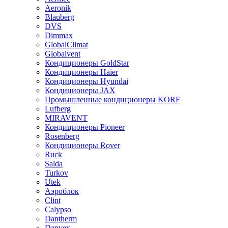
Aeronik
Blauberg
DVS
Dimmax
GlobalClimat
Globalvent
Кондиционеры GoldStar
Кондиционеры Haier
Кондиционеры Hyundai
Кондиционеры JAX
Промышленные кондиционеры KORF
Lufberg
MIRAVENT
Кондиционеры Pioneer
Rosenberg
Кондиционеры Rover
Ruck
Salda
Turkov
Utek
Аэроблок
Clint
Calypso
Dantherm
Danvex