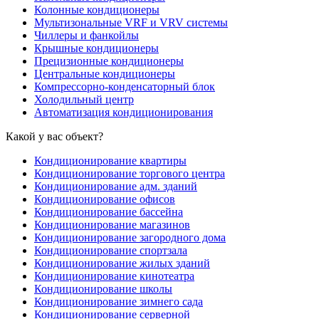
Колонные кондиционеры
Мультизональные VRF и VRV системы
Чиллеры и фанкойлы
Крышные кондиционеры
Прецизионные кондиционеры
Центральные кондиционеры
Компрессорно-конденсаторный блок
Холодильный центр
Автоматизация кондиционирования
Какой у вас объект?
Кондиционирование квартиры
Кондиционирование торгового центра
Кондиционирование адм. зданий
Кондиционирование офисов
Кондиционирование бассейна
Кондиционирование магазинов
Кондиционирование загородного дома
Кондиционирование спортзала
Кондиционирование жилых зданий
Кондиционирование кинотеатра
Кондиционирование школы
Кондиционирование зимнего сада
Кондиционирование серверной