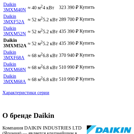
Daikin
2
Купить
323 390
₽
≈ 40 м
4 кВт
3MXM40N
Daikin
2
Купить
289 700
₽
≈ 52 м
5.2 кВт
3MXF52A
Daikin
2
Купить
435 390
₽
≈ 52 м
5.2 кВт
3MXM52N
Daikin
2
Купить
435 390
₽
≈ 52 м
5.2 кВт
3MXM52A
Daikin
2
Купить
370 940
₽
≈ 68 м
6.8 кВт
3MXF68A
Daikin
2
Купить
510 990
₽
≈ 68 м
6.8 кВт
3MXM68N
Daikin
2
Купить
510 990
₽
≈ 68 м
6.8 кВт
3MXM68A
Характеристики серии
О бренде Daikin
Компания DAIKIN INDUSTRIES LTD
(Япония) — является крупнейшим в