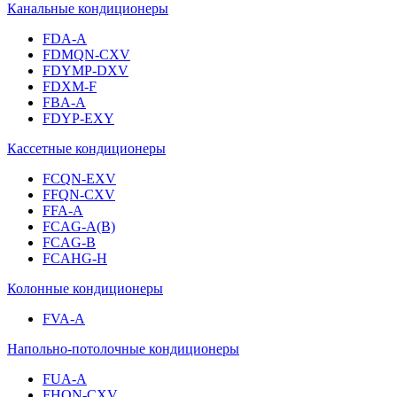
Канальные кондиционеры
FDA-A
FDMQN-CXV
FDYMP-DXV
FDXM-F
FBA-A
FDYP-EXY
Кассетные кондиционеры
FCQN-EXV
FFQN-CXV
FFA-A
FCAG-A(B)
FCAG-B
FCAHG-H
Колонные кондиционеры
FVA-A
Напольно-потолочные кондиционеры
FUA-A
FHQN-CXV